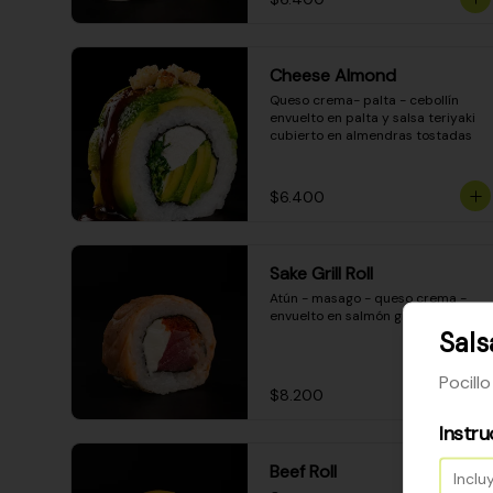
Cheese Almond
Queso crema- palta - cebollín 
envuelto en palta y salsa teriyaki 
cubierto en almendras tostadas
$6.400
Sake Grill Roll
Atún - masago - queso crema - 
envuelto en salmón gratinado
Sals
Pocill
$8.200
Instru
Beef Roll