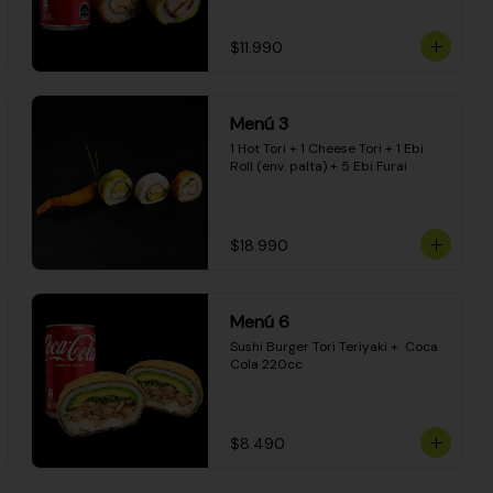
$11.990
Menú 3
1 Hot Tori + 1 Cheese Tori + 1 Ebi 
Roll (env. palta) + 5 Ebi Furai
$18.990
Menú 6
Sushi Burger Tori Teriyaki +  Coca 
Cola 220cc
$8.490