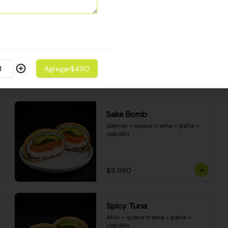
Camarón apanado - palta - 
envuelto en palta - cubierto de 
una porción de ceviche mixto y 
salsa acevichada
$8.600
Agregar
$490
Sake Bomb
Salmón + queso crema + palta + 
cebollín
$9.990
Spicy Tuna
Atún + queso crema + palta + 
cebollín