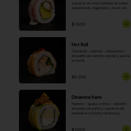
cubierto en atún bañado en salsa 
acevichada, togarashi y limón de 
pica
$7.600
Hot Roll
Camarón - salmón - ciboulette - 
envuelto en salmón cocido y pasta 
picante
$8.200
Dinamita Kami
Palmito - queso crema - cebollín - 
envuelto en palta y cubierto de 
kanikama crunchy tempura y 
salsa DINAMITA!
$7.000