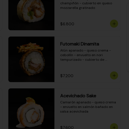
champiñón - cubierto en queso 
mozzarella gratinado
$6.800
Futomaki Dinamita
Atún apanado - queso crema - 
cebollín - envuelto en nori 
tempurizado - cubierto de 
crunchy kanikama en salsa 
DINAMITA!
$7.200
Acevichado Sake
Camarón apanado - queso crema 
- envuelto en salmón bañado en 
salsa acevichada
$7.600