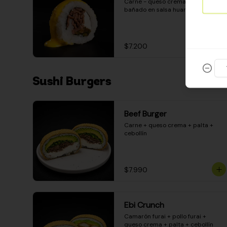
Carne - queso crema - pimentón - 
bañado en salsa huancaína
$7.200
Sushi Burgers
Beef Burger
Carne + queso crema + palta + 
cebollín
$7.990
Ebi Crunch
Camarón furai + pollo furai + 
queso crema + palta + cebollín