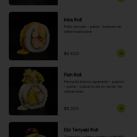
Inka Roll
Pollo teriyaki - palta - bañado en 
salsa huancaína
$6.400
Fish Roll
Pescado blanco apanado - pepino 
- palta - cubierto de un tartar de 
camarones
$8.200
Ebi Teriyaki Roll
Camarón - queso crema - cebollín 