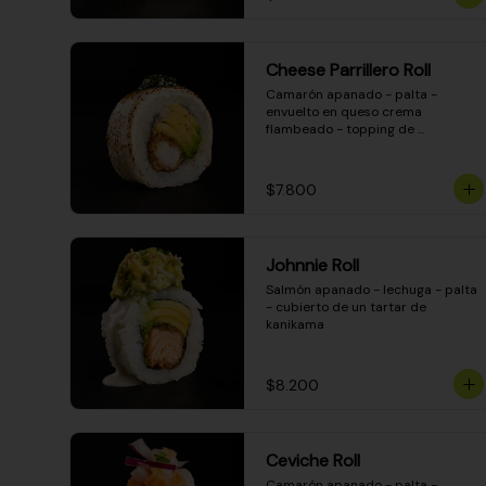
Cheese Parrillero Roll
Camarón apanado - palta - 
envuelto en queso crema 
flambeado - topping de 
chimichurri - salsa teriyaki
$7.800
Johnnie Roll
Salmón apanado - lechuga - palta 
- cubierto de un tartar de 
kanikama
$8.200
Ceviche Roll
Camarón apanado - palta - 