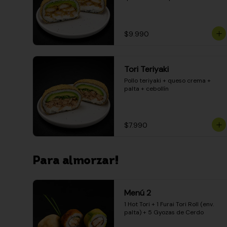
$9.990
Tori Teriyaki
Pollo teriyaki + queso crema + 
palta + cebollín
$7.990
Para almorzar!
Menú 2
1 Hot Tori + 1 Furai Tori Roll (env. 
palta) + 5 Gyozas de Cerdo