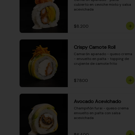
cubierto en ceviche mixto y salsa 
acevichada
$8.200
Crispy Camote Roll
Camarón apanado - queso crema 
- envuelto en palta - topping de 
crujiente de camote frito
$7.800
Avocado Acevichado
Champiñón furai - queso crema 
envuelto en palta con salsa 
acevichada
$6.400