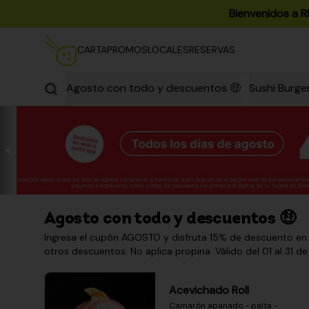
Bienvenidos a R
CARTA
PROMOS
LOCALES
RESERVAS
Agosto con todo y descuentos 🤑
Sushi Burge
Agosto con todo y descuentos 🤑
Ingresa el cupón AGOSTO y disfruta 15% de descuento en
otros descuentos. No aplica propina. Válido del 01 al 31 de
Acevichado Roll
Camarón apanado - palta - 