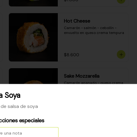
Hot Cheese
Camarón - salmón - cebollín - 
envuelto en queso crema tempura
$8.600
Sake Mozzarella
Camarón apanado - queso crema 
- palta - envuelto en queso 
mozzarella gratinado
a Soya
o de salsa de soya
$8.400
cciones especiales
Ceviche Especial Roll