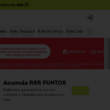
odos los días 💥
Login
ales
Rolls Tempura
Rolls Sin Arroz
Rolls California
Rolls Ch
Acumula
R&R PUNTOS
Regístrate, gana puntos con tus
Únete
compras y canjealos por productos y
más