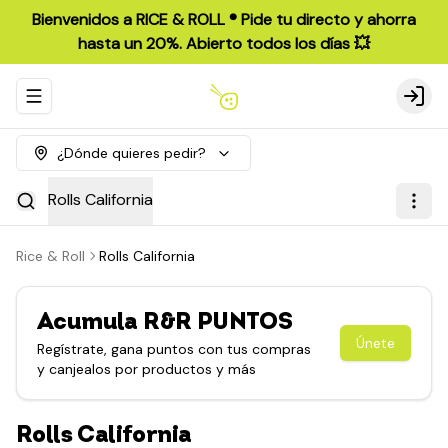
Bienvenidos a RICE & ROLL ®️ Pide tu directo y ahorra
hasta un 20%. Abierto todos los días 💥
Abrir menu de navegación
Login
¿Dónde quieres pedir?
Rolls California
Rice & Roll
Rolls California
Acumula
R&R PUNTOS
Únete
Regístrate, gana puntos con tus compras
y canjealos por productos y más
Rolls California