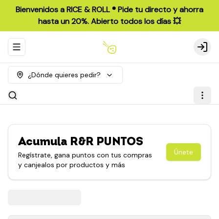
Bienvenidos a RICE & ROLL ®️ Pide tu directo y ahorra
hasta un 20%. Abierto todos los días 💥
Abrir menu de navegación
Login
¿Dónde quieres pedir?
Acumula
R&R PUNTOS
Únete
Regístrate, gana puntos con tus compras
y canjealos por productos y más