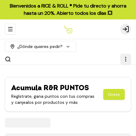
Bienvenidos a RICE & ROLL ®️ Pide tu directo y ahorra
hasta un 20%. Abierto todos los días 💥
Abrir menu de navegación
Login
¿Dónde quieres pedir?
Acumula
R&R PUNTOS
Únete
Regístrate, gana puntos con tus compras
y canjealos por productos y más