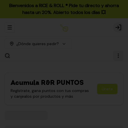
Bienvenidos a RICE & ROLL ®️ Pide tu directo y ahorra
hasta un 20%. Abierto todos los días 💥
Abrir menu de navegación
Login
¿Dónde quieres pedir?
Acumula
R&R PUNTOS
Únete
Regístrate, gana puntos con tus compras
y canjealos por productos y más