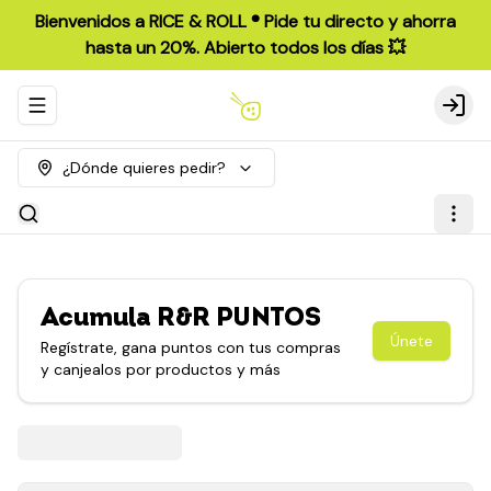
Bienvenidos a RICE & ROLL ®️ Pide tu directo y ahorra
hasta un 20%. Abierto todos los días 💥
Abrir menu de navegación
Login
¿Dónde quieres pedir?
Acumula
R&R PUNTOS
Únete
Regístrate, gana puntos con tus compras
y canjealos por productos y más