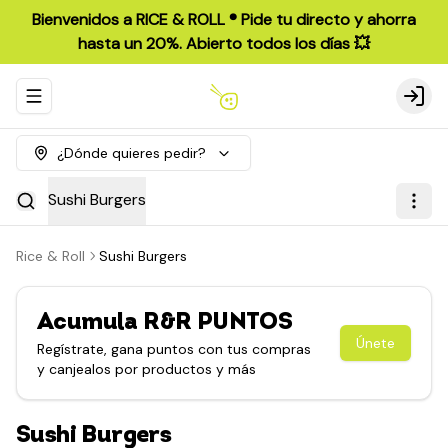
Bienvenidos a RICE & ROLL ®️ Pide tu directo y ahorra
hasta un 20%. Abierto todos los días 💥
Abrir menu de navegación
Login
¿Dónde quieres pedir?
Sushi Burgers
Rice & Roll
Sushi Burgers
Acumula
R&R PUNTOS
Únete
Regístrate, gana puntos con tus compras
y canjealos por productos y más
Sushi Burgers