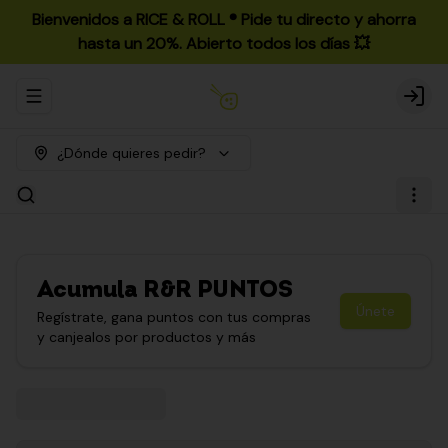
Bienvenidos a RICE & ROLL ®️ Pide tu directo y ahorra
hasta un 20%. Abierto todos los días 💥
Abrir menu de navegación
Login
¿Dónde quieres pedir?
Acumula
R&R PUNTOS
Únete
Regístrate, gana puntos con tus compras
y canjealos por productos y más