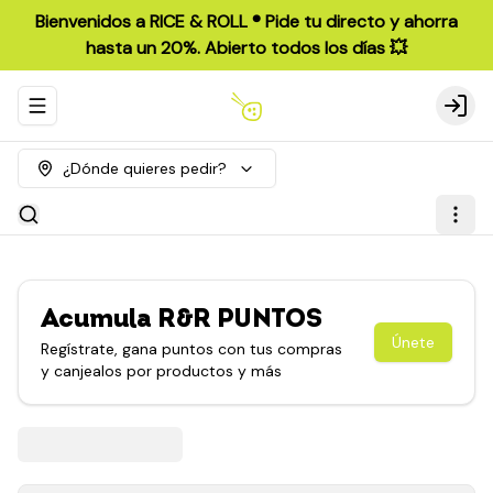
Bienvenidos a RICE & ROLL ®️ Pide tu directo y ahorra
hasta un 20%. Abierto todos los días 💥
Abrir menu de navegación
Login
¿Dónde quieres pedir?
Acumula
R&R PUNTOS
Únete
Regístrate, gana puntos con tus compras
y canjealos por productos y más