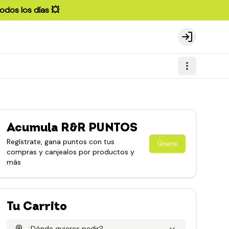
odos los días 💥
Login
Acumula
R&R PUNTOS
Regístrate, gana puntos con tus
Únete
compras y canjealos por productos y
más
Tu Carrito
¿Dónde quieres pedir?