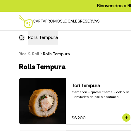
Bienvenidos a R
CARTA
PROMOS
LOCALES
RESERVAS
Rolls Tempura
Rice & Roll
Rolls Tempura
Rolls Tempura
Tori Tempura
Camarón - queso crema - cebollín 
- envuelto en pollo apanado
$6.200