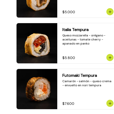
$5.000
Italia Tempura
Queso mozzarella - orégano - 
aceitunas - tomate cherry - 
apanado en panko
$5.800
Futomaki Tempura
Camarón - salmón - queso crema 
- envuelto en nori tempura
$7.600