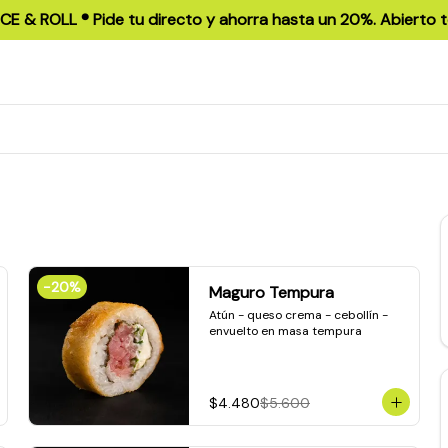
ICE & ROLL ®️ Pide tu directo y ahorra hasta un 20%. Abierto t
-
20
%
Maguro Tempura
Atún - queso crema - cebollín - 
envuelto en masa tempura
$4.480
$5.600