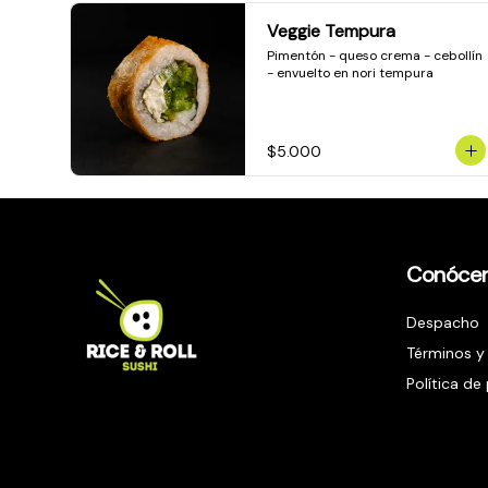
Veggie Tempura
Pimentón - queso crema - cebollín 
- envuelto en nori tempura
$5.000
Conóce
Despacho
Términos y
Política de