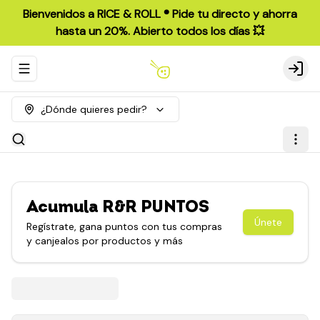
Bienvenidos a RICE & ROLL ®️ Pide tu directo y ahorra
hasta un 20%. Abierto todos los días 💥
Abrir menu de navegación
Login
¿Dónde quieres pedir?
Acumula
R&R PUNTOS
Únete
Regístrate, gana puntos con tus compras
y canjealos por productos y más