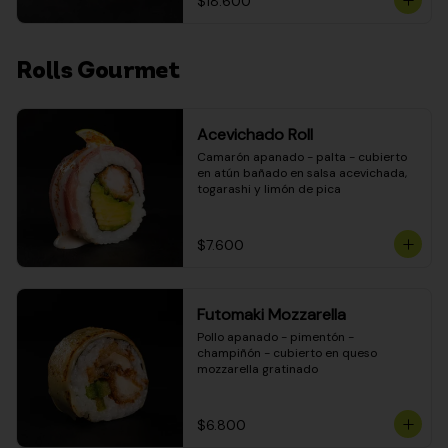
$18.600
Rolls Gourmet
Acevichado Roll
Camarón apanado - palta - cubierto 
en atún bañado en salsa acevichada, 
togarashi y limón de pica
$7.600
Futomaki Mozzarella
Pollo apanado - pimentón - 
champiñón - cubierto en queso 
mozzarella gratinado
$6.800