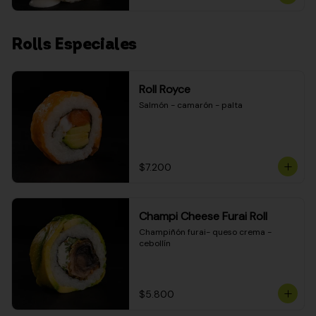
Rolls Especiales
Roll Royce
Salmón - camarón - palta
$7.200
Champi Cheese Furai Roll
Champiñón furai- queso crema - 
cebollín
$5.800