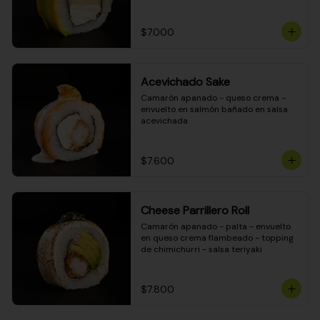
DINAMITA!
$7.000
Acevichado Sake
Camarón apanado - queso crema - 
envuelto en salmón bañado en salsa 
acevichada
$7.600
Cheese Parrillero Roll
Camarón apanado - palta - envuelto 
en queso crema flambeado - topping 
de chimichurri - salsa teriyaki
$7.800