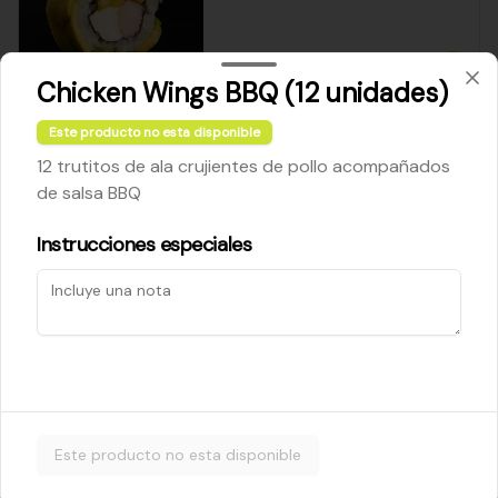
$5.200
Chicken Wings BBQ (12 unidades)
Este producto no esta disponible
Cheese Roll
12 trutitos de ala crujientes de pollo acompañados
Queso crema - palta - cebollín
de salsa BBQ
Instrucciones especiales
$5.200
Ebi Roll
Camarón - palta
Este producto no esta disponible
$5.800