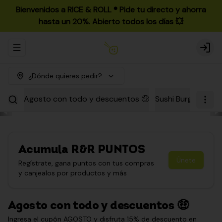
Bienvenidos a RICE & ROLL ®️ Pide tu directo y ahorra
hasta un 20%. Abierto todos los días 💥
Abrir menu de navegación
Login
¿Dónde quieres pedir?
Agosto con todo y descuentos 🤑
Sushi Burgers
Par
Acumula
R&R PUNTOS
Únete
Regístrate, gana puntos con tus compras
y canjealos por productos y más
Agosto con todo y descuentos 🤑
Ingresa el cupón AGOSTO y disfruta 15% de descuento en