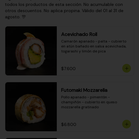
todos los productos de esta sección. No acumulable con
otros descuentos. No aplica propina. Válido del 01 al 31 de
agosto. 🎊
Acevichado Roll
Camarón apanado - palta - cubierto 
en atún bañado en salsa acevichada, 
togarashi y limón de pica
$7.600
Futomaki Mozzarella
Pollo apanado - pimentón - 
champiñón - cubierto en queso 
mozzarella gratinado
$6.800