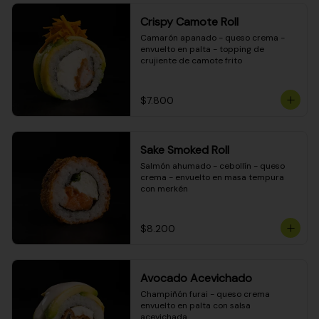
Crispy Camote Roll
Camarón apanado - queso crema - 
envuelto en palta - topping de 
crujiente de camote frito
$7.800
Sake Smoked Roll
Salmón ahumado - cebollín - queso 
crema - envuelto en masa tempura 
con merkén
$8.200
Avocado Acevichado
Champiñón furai - queso crema 
envuelto en palta con salsa 
acevichada