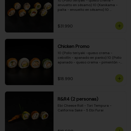
10 (Pollo teriyaki - queso crema - 
envuelto en sésamo) 10 (Kanikama - 
palta - envuelto en sésamo) 10 
(Salmón - queso crema - envuelto en 
palta) 10 (Pollo teriyaki - palta - 
envuelto en queso crema) 10 
$31.990
(Camarón - queso crema - cebollín - 
envuelto en masa tempura) 10 
(Kanikama - queso crema - cebollín - 
envuelto en masa tempura) 10 (Pollo 
Chicken Promo
teriyaki - queso crema - cebollín - 
envuelto en masa tempura) 10 
10 (Pollo teriyaki -queso crema - 
(Pimentón - queso crema - cebollín - 
cebollín - apanado en panko) 10 (Pollo 
envuelto en masa tempura)
apanado - queso crema - pimentón - 
apanado en panko) 10 (Pollo apanado 
- queso crema - palmito - envuelto en 
ciboulette) 10 (Pollo teriyaki - palta - 
$18.990
envuelto en queso crema)
R&R4 (2 personas)
Ebi Cheese Roll - Tori Tempura - 
California Sake - 5 Ebi Furai