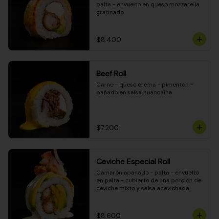
palta - envuelto en queso mozzarella 
gratinado
$8.400
Beef Roll
Carne - queso crema - pimentón - 
bañado en salsa huancaína
$7.200
Ceviche Especial Roll
Camarón apanado - palta - envuelto 
en palta - cubierto de una porción de 
ceviche mixto y salsa acevichada
$8.600