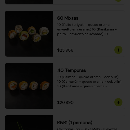
(Camarón - queso crema - cebollín - 
envuelto en masa tempura) 10 
(Kanikama - queso crema - cebollín - 
envuelto en masa tempura) 10 
60 Mixtas
(Pimentón - queso crema - cebollín - 
envuelto en masa tempura)
10 (Pollo teriyaki - queso crema - 
envuelto en sésamo) 10 (Kanikama - 
palta - envuelto en sésamo) 10 
(Salmón - queso crema - envuelto en 
palta) 10 (Pollo teriyaki - palta - 
envuelto en queso crema) 10 
$25.986
(Camarón - queso crema - cebollín - 
envuelto en masa tempura) 10 
(Pimentón - queso crema - cebollín - 
envuelto en masa tempura)
40 Tempuras
10 (Salmón - queso crema - cebollín) 
10 (Camarón - queso crema - cebollín) 
10 (Kanikama - queso crema - 
cebollín) 10 (Pollo teriyaki - queso 
crema - cebollín)
$20.990
R&R1 (1 persona)
California Tori - Sake Maki - 3 gyozas