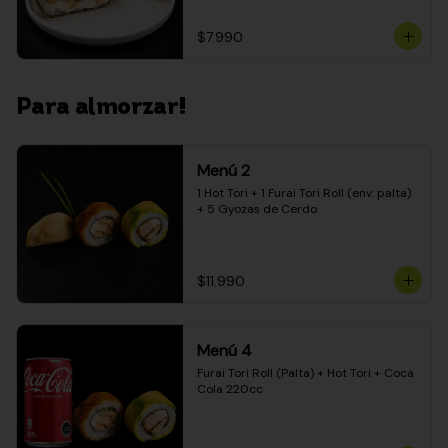
$7.990
Para almorzar!
Menú 2
1 Hot Tori + 1 Furai Tori Roll (env. palta) 
+ 5 Gyozas de Cerdo
$11.990
Menú 4
Furai Tori Roll (Palta) + Hot Tori + Coca 
Cola 220cc