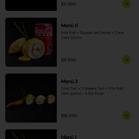
$11.990
Menú 5
Inka Roll + Gyozas de Cerdo + Coca 
Cola 220cc
$9.990
Menú 3
1 Hot Tori + 1 Cheese Tori + 1 Ebi Roll 
(env. palta) + 5 Ebi Furai
$18.990
Menú 1