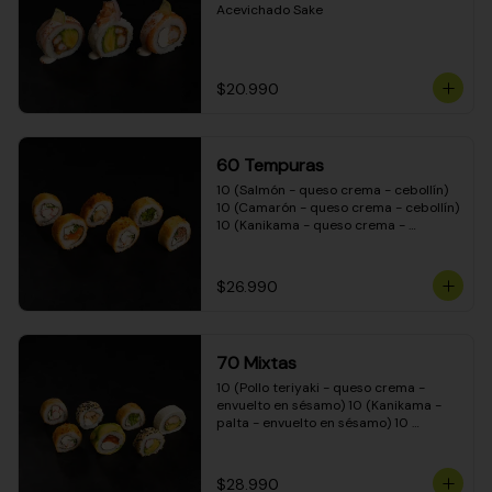
Acevichado Sake
$20.990
60 Tempuras
10 (Salmón - queso crema - cebollín) 
10 (Camarón - queso crema - cebollín) 
10 (Kanikama - queso crema - 
cebollín) 10 (Pimentón - queso crema 
- cebollín) 10 (Pollo teriyaki - queso 
crema - cebollín) 10 (Carne - queso 
$26.990
crema - cebollín)
70 Mixtas
10 (Pollo teriyaki - queso crema - 
envuelto en sésamo) 10 (Kanikama - 
palta - envuelto en sésamo) 10 
(Salmón - queso crema - envuelto en 
palta) 10 (Pollo teriyaki - queso crema 
- envuelto en queso crema) 10 
$28.990