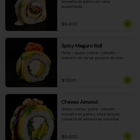
envuelto en palta con salsa 
acevichada
$6.400
Spicy Maguro Roll
Palta - queso crema - cebollín - 
cubierto de tartar picante de atún
$7.000
Cheese Almond
Queso crema- palta - cebollín 
envuelto en palta y salsa teriyaki 
cubierto en almendras tostadas
$6.400