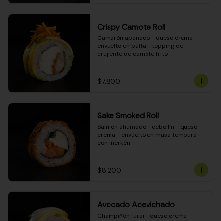
Crispy Camote Roll
Camarón apanado - queso crema - 
envuelto en palta - topping de 
crujiente de camote frito
$7.800
Sake Smoked Roll
Salmón ahumado - cebollín - queso 
crema - envuelto en masa tempura 
con merkén
$8.200
Avocado Acevichado
Champiñón furai - queso crema 