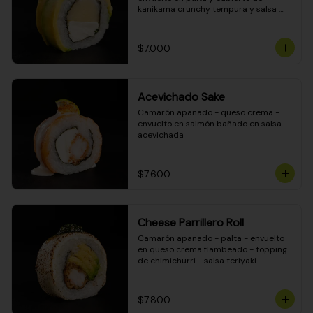
kanikama crunchy tempura y salsa 
DINAMITA!
$7.000
Acevichado Sake
Camarón apanado - queso crema - 
envuelto en salmón bañado en salsa 
acevichada
$7.600
Cheese Parrillero Roll
Camarón apanado - palta - envuelto 
en queso crema flambeado - topping 
de chimichurri - salsa teriyaki
$7.800