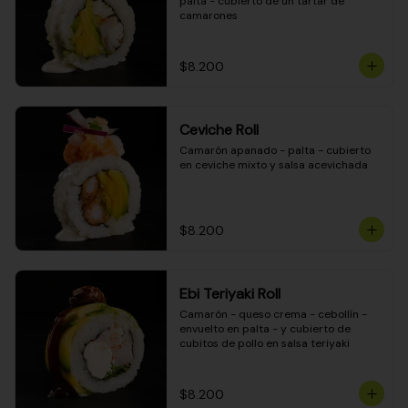
palta - cubierto de un tartar de 
camarones
$8.200
Ceviche Roll
Camarón apanado - palta - cubierto 
en ceviche mixto y salsa acevichada
$8.200
Ebi Teriyaki Roll
Camarón - queso crema - cebollín - 
envuelto en palta - y cubierto de 
cubitos de pollo en salsa teriyaki
$8.200