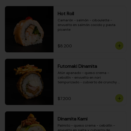
Hot Roll
Camarón - salmón - ciboulette - 
envuelto en salmón cocido y pasta 
picante
$8.200
Futomaki Dinamita
Atún apanado - queso crema - 
cebollín - envuelto en nori 
tempurizado - cubierto de crunchy 
kanikama en salsa DINAMITA!
$7.200
Dinamita Kami
Palmito - queso crema - cebollín - 
envuelto en palta y cubierto de 