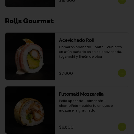
$18.600
Rolls Gourmet
Acevichado Roll
Camarón apanado - palta - cubierto 
en atún bañado en salsa acevichada, 
togarashi y limón de pica
$7.600
Futomaki Mozzarella
Pollo apanado - pimentón - 
champiñón - cubierto en queso 
mozzarella gratinado
$6.800