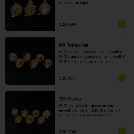
Acevichado Sake
$20.990
60 Tempuras
10 (Salmón - queso crema - cebollín) 
10 (Camarón - queso crema - cebollín) 
10 (Kanikama - queso crema - 
cebollín) 10 (Pimentón - queso crema 
- cebollín) 10 (Pollo teriyaki - queso 
crema - cebollín) 10 (Carne - queso 
$26.990
crema - cebollín)
70 Mixtas
10 (Pollo teriyaki - queso crema - 
envuelto en sésamo) 10 (Kanikama - 
palta - envuelto en sésamo) 10 
(Salmón - queso crema - envuelto en 
palta) 10 (Pollo teriyaki - queso crema 
- envuelto en queso crema) 10 
$28.990