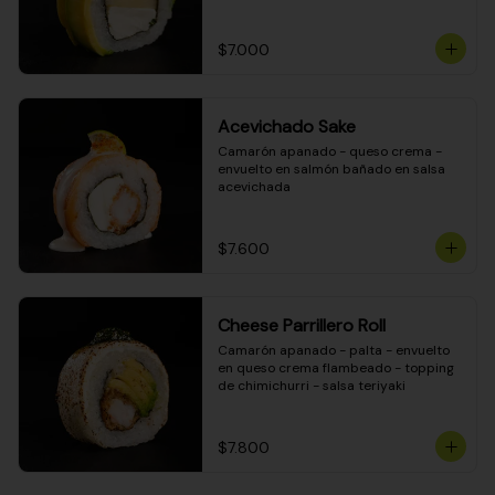
DINAMITA!
$7.000
Acevichado Sake
Camarón apanado - queso crema - 
envuelto en salmón bañado en salsa 
acevichada
$7.600
Cheese Parrillero Roll
Camarón apanado - palta - envuelto 
en queso crema flambeado - topping 
de chimichurri - salsa teriyaki
$7.800