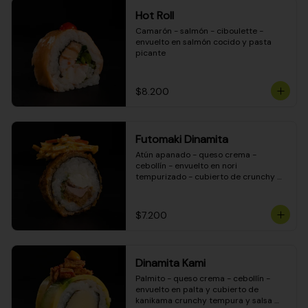
Hot Roll
Camarón - salmón - ciboulette - 
envuelto en salmón cocido y pasta 
picante
$8.200
Futomaki Dinamita
Atún apanado - queso crema - 
cebollín - envuelto en nori 
tempurizado - cubierto de crunchy 
kanikama en salsa DINAMITA!
$7.200
Dinamita Kami
Palmito - queso crema - cebollín - 
envuelto en palta y cubierto de 
kanikama crunchy tempura y salsa 