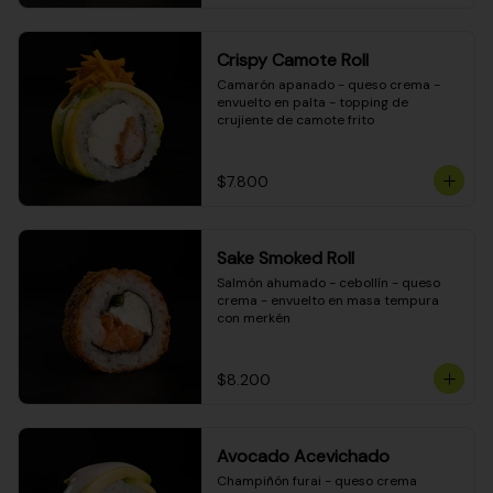
Crispy Camote Roll
Camarón apanado - queso crema - 
envuelto en palta - topping de 
crujiente de camote frito
$7.800
Sake Smoked Roll
Salmón ahumado - cebollín - queso 
crema - envuelto en masa tempura 
con merkén
$8.200
Avocado Acevichado
Champiñón furai - queso crema 