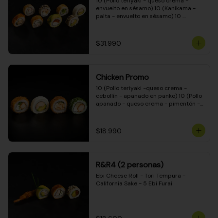
10 (Pollo teriyaki - queso crema - 
envuelto en sésamo) 10 (Kanikama - 
palta - envuelto en sésamo) 10 
(Salmón - queso crema - envuelto en 
palta) 10 (Pollo teriyaki - palta - 
envuelto en queso crema) 10 
$31.990
(Camarón - queso crema - cebollín - 
envuelto en masa tempura) 10 
(Kanikama - queso crema - cebollín - 
envuelto en masa tempura) 10 (Pollo 
Chicken Promo
teriyaki - queso crema - cebollín - 
envuelto en masa tempura) 10 
10 (Pollo teriyaki -queso crema - 
(Pimentón - queso crema - cebollín - 
cebollín - apanado en panko) 10 (Pollo 
envuelto en masa tempura)
apanado - queso crema - pimentón - 
apanado en panko) 10 (Pollo apanado 
- queso crema - palmito - envuelto en 
ciboulette) 10 (Pollo teriyaki - palta - 
$18.990
envuelto en queso crema)
R&R4 (2 personas)
Ebi Cheese Roll - Tori Tempura - 
California Sake - 5 Ebi Furai