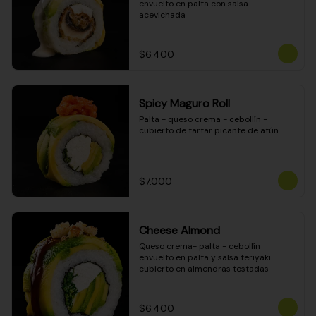
envuelto en palta con salsa 
acevichada
$6.400
Spicy Maguro Roll
Palta - queso crema - cebollín - 
cubierto de tartar picante de atún
$7.000
Cheese Almond
Queso crema- palta - cebollín 
envuelto en palta y salsa teriyaki 
cubierto en almendras tostadas
$6.400