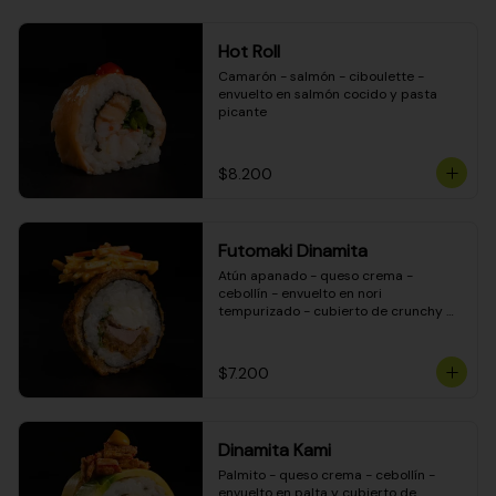
Hot Roll
Camarón - salmón - ciboulette - 
envuelto en salmón cocido y pasta 
picante
$8.200
Futomaki Dinamita
Atún apanado - queso crema - 
cebollín - envuelto en nori 
tempurizado - cubierto de crunchy 
kanikama en salsa DINAMITA!
$7.200
Dinamita Kami
Palmito - queso crema - cebollín - 
envuelto en palta y cubierto de 