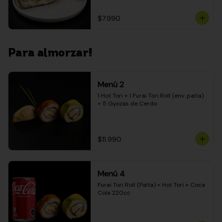
$7.990
Para almorzar!
Menú 2
1 Hot Tori + 1 Furai Tori Roll (env. palta) 
+ 5 Gyozas de Cerdo
$11.990
Menú 4
Furai Tori Roll (Palta) + Hot Tori + Coca 
Cola 220cc