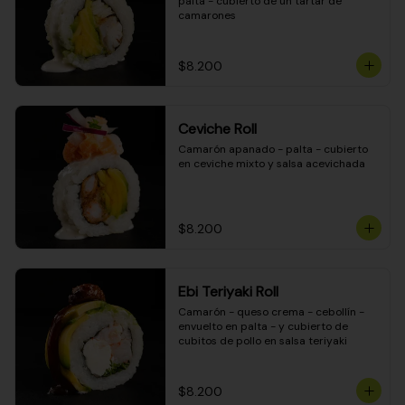
palta - cubierto de un tartar de 
camarones
$8.200
Ceviche Roll
Camarón apanado - palta - cubierto 
en ceviche mixto y salsa acevichada
$8.200
Ebi Teriyaki Roll
Camarón - queso crema - cebollín - 
envuelto en palta - y cubierto de 
cubitos de pollo en salsa teriyaki
$8.200