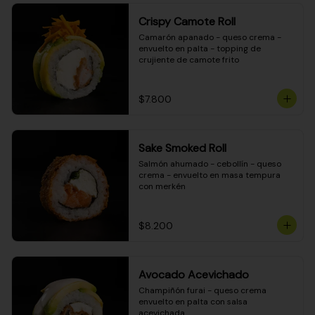
Crispy Camote Roll
Camarón apanado - queso crema - 
envuelto en palta - topping de 
crujiente de camote frito
$7.800
Sake Smoked Roll
Salmón ahumado - cebollín - queso 
crema - envuelto en masa tempura 
con merkén
$8.200
Avocado Acevichado
Champiñón furai - queso crema 
envuelto en palta con salsa 
acevichada