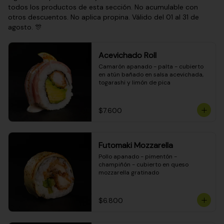
todos los productos de esta sección. No acumulable con
otros descuentos. No aplica propina. Válido del 01 al 31 de
agosto. 🎊
Acevichado Roll
Camarón apanado - palta - cubierto 
en atún bañado en salsa acevichada, 
togarashi y limón de pica
$7.600
Futomaki Mozzarella
Pollo apanado - pimentón - 
champiñón - cubierto en queso 
mozzarella gratinado
$6.800