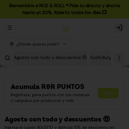
Bienvenidos a RICE & ROLL ®️ Pide tu directo y ahorra
hasta un 20%. Abierto todos los días 💥
Abrir menu de navegación
Login
¿Dónde quieres pedir?
Agosto con todo y descuentos 🤑
Sushi Burgers
Par
Acumula
R&R PUNTOS
Únete
Regístrate, gana puntos con tus compras
y canjealos por productos y más
Agosto con todo y descuentos 🤑
Ingresa el cupón AGOSTO y disfruta 15% de descuento en