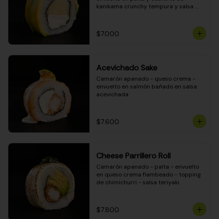
kanikama crunchy tempura y salsa 
DINAMITA!
$7.000
Acevichado Sake
Camarón apanado - queso crema - 
envuelto en salmón bañado en salsa 
acevichada
$7.600
Cheese Parrillero Roll
Camarón apanado - palta - envuelto 
en queso crema flambeado - topping 
de chimichurri - salsa teriyaki
$7.800