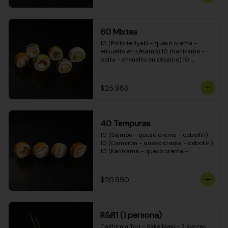
(Camarón - queso crema - cebollín - 
envuelto en masa tempura) 10 
(Kanikama - queso crema - cebollín - 
envuelto en masa tempura) 10 
60 Mixtas
(Pimentón - queso crema - cebollín - 
envuelto en masa tempura)
10 (Pollo teriyaki - queso crema - 
envuelto en sésamo) 10 (Kanikama - 
palta - envuelto en sésamo) 10 
(Salmón - queso crema - envuelto en 
palta) 10 (Pollo teriyaki - palta - 
envuelto en queso crema) 10 
$25.986
(Camarón - queso crema - cebollín - 
envuelto en masa tempura) 10 
(Pimentón - queso crema - cebollín - 
envuelto en masa tempura)
40 Tempuras
10 (Salmón - queso crema - cebollín) 
10 (Camarón - queso crema - cebollín) 
10 (Kanikama - queso crema - 
cebollín) 10 (Pollo teriyaki - queso 
crema - cebollín)
$20.990
R&R1 (1 persona)
California Tori - Sake Maki - 3 gyozas