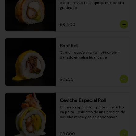
palta - envuelto en queso mozzarella 
gratinado
$8.400
Beef Roll
Carne - queso crema - pimentón - 
bañado en salsa huancaína
$7.200
Ceviche Especial Roll
Camarón apanado - palta - envuelto 
en palta - cubierto de una porción de 
ceviche mixto y salsa acevichada
$8.600