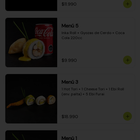
$11.990
Menú 5
Inka Roll + Gyozas de Cerdo + Coca 
Cola 220cc
$9.990
Menú 3
1 Hot Tori + 1 Cheese Tori + 1 Ebi Roll 
(env. palta) + 5 Ebi Furai
$18.990
Menú 1