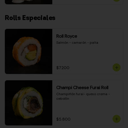
Rolls Especiales
Roll Royce
Salmón - camarón - palta
$7.200
Champi Cheese Furai Roll
Champiñón furai- queso crema - 
cebollín
$5.800