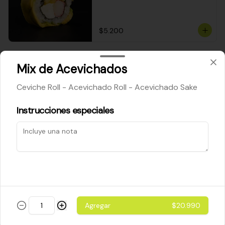
$5.200
Cheese Roll
Mix de Acevichados
Queso crema - palta - cebollín
Ceviche Roll - Acevichado Roll - Acevichado Sake
Instrucciones especiales
$5.200
Ebi Roll
Camarón - palta
Agregar
$20.990
$5.800