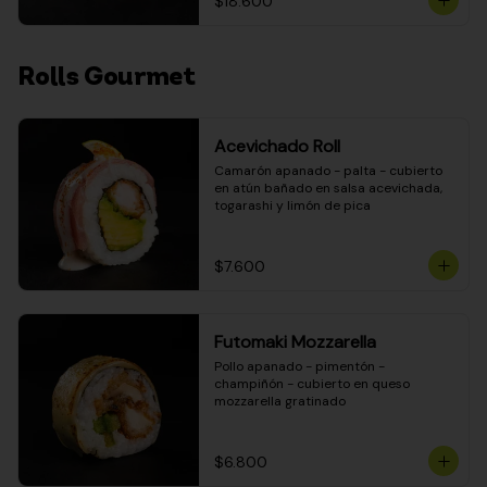
$18.600
Rolls Gourmet
Acevichado Roll
Camarón apanado - palta - cubierto 
en atún bañado en salsa acevichada, 
togarashi y limón de pica
$7.600
Futomaki Mozzarella
Pollo apanado - pimentón - 
champiñón - cubierto en queso 
mozzarella gratinado
$6.800