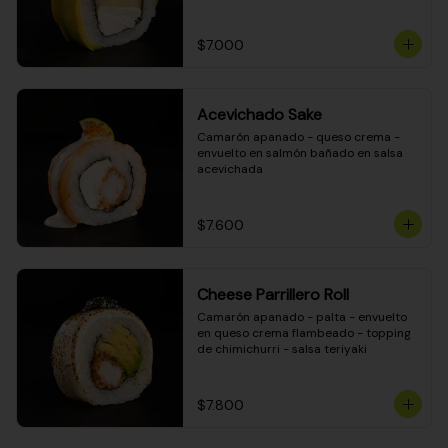
DINAMITA!
$7.000
Acevichado Sake
Camarón apanado - queso crema - 
envuelto en salmón bañado en salsa 
acevichada
$7.600
Cheese Parrillero Roll
Camarón apanado - palta - envuelto 
en queso crema flambeado - topping 
de chimichurri - salsa teriyaki
$7.800