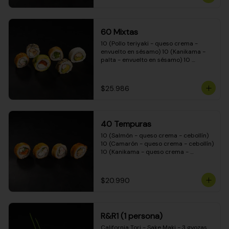
(Camarón - queso crema - cebollín - 
envuelto en masa tempura) 10 
(Kanikama - queso crema - cebollín - 
envuelto en masa tempura) 10 
60 Mixtas
(Pimentón - queso crema - cebollín - 
envuelto en masa tempura)
10 (Pollo teriyaki - queso crema - 
envuelto en sésamo) 10 (Kanikama - 
palta - envuelto en sésamo) 10 
(Salmón - queso crema - envuelto en 
palta) 10 (Pollo teriyaki - palta - 
envuelto en queso crema) 10 
$25.986
(Camarón - queso crema - cebollín - 
envuelto en masa tempura) 10 
(Pimentón - queso crema - cebollín - 
envuelto en masa tempura)
40 Tempuras
10 (Salmón - queso crema - cebollín) 
10 (Camarón - queso crema - cebollín) 
10 (Kanikama - queso crema - 
cebollín) 10 (Pollo teriyaki - queso 
crema - cebollín)
$20.990
R&R1 (1 persona)
California Tori - Sake Maki - 3 gyozas