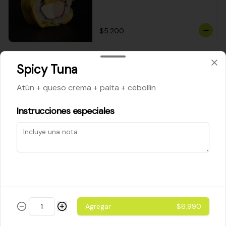
$5.200
Cheese Roll
Spicy Tuna
Queso crema - palta - cebollín
Atún + queso crema + palta + cebollín
Instrucciones especiales
$5.200
Ebi Roll
Camarón - palta
Agregar
$8.990
$5.800