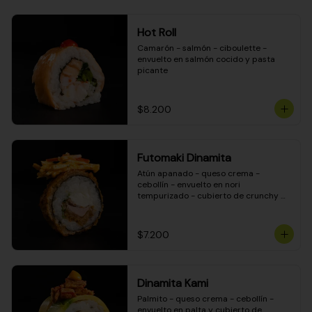
Hot Roll
Camarón - salmón - ciboulette - 
envuelto en salmón cocido y pasta 
picante
$8.200
Futomaki Dinamita
Atún apanado - queso crema - 
cebollín - envuelto en nori 
tempurizado - cubierto de crunchy 
kanikama en salsa DINAMITA!
$7.200
Dinamita Kami
Palmito - queso crema - cebollín - 
envuelto en palta y cubierto de 