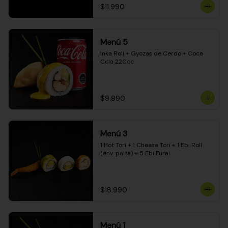
$11.990
Menú 5
Inka Roll + Gyozas de Cerdo + Coca 
Cola 220cc
$9.990
Menú 3
1 Hot Tori + 1 Cheese Tori + 1 Ebi Roll 
(env. palta) + 5 Ebi Furai
$18.990
Menú 1