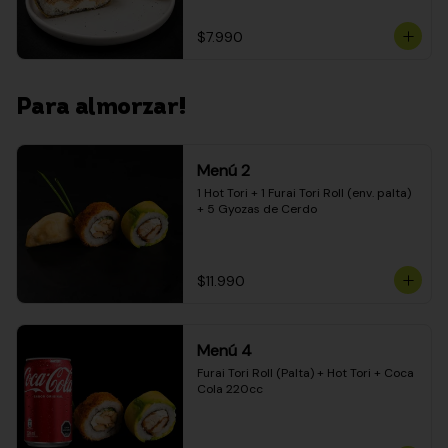
$7.990
Para almorzar!
Menú 2
1 Hot Tori + 1 Furai Tori Roll (env. palta) 
+ 5 Gyozas de Cerdo
$11.990
Menú 4
Furai Tori Roll (Palta) + Hot Tori + Coca 
Cola 220cc