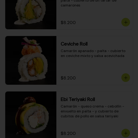
palta - cubierto de un tartar de 
camarones
$8.200
Ceviche Roll
Camarón apanado - palta - cubierto 
en ceviche mixto y salsa acevichada
$8.200
Ebi Teriyaki Roll
Camarón - queso crema - cebollín - 
envuelto en palta - y cubierto de 
cubitos de pollo en salsa teriyaki
$8.200