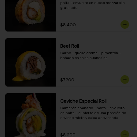
palta - envuelto en queso mozzarella 
gratinado
$8.400
Beef Roll
Carne - queso crema - pimentón - 
bañado en salsa huancaína
$7.200
Ceviche Especial Roll
Camarón apanado - palta - envuelto 
en palta - cubierto de una porción de 
ceviche mixto y salsa acevichada
$8.600