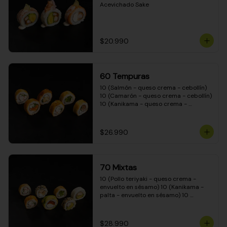
Acevichado Sake
$20.990
60 Tempuras
10 (Salmón - queso crema - cebollín) 
10 (Camarón - queso crema - cebollín) 
10 (Kanikama - queso crema - 
cebollín) 10 (Pimentón - queso crema 
- cebollín) 10 (Pollo teriyaki - queso 
crema - cebollín) 10 (Carne - queso 
$26.990
crema - cebollín)
70 Mixtas
10 (Pollo teriyaki - queso crema - 
envuelto en sésamo) 10 (Kanikama - 
palta - envuelto en sésamo) 10 
(Salmón - queso crema - envuelto en 
palta) 10 (Pollo teriyaki - queso crema 
- envuelto en queso crema) 10 
$28.990