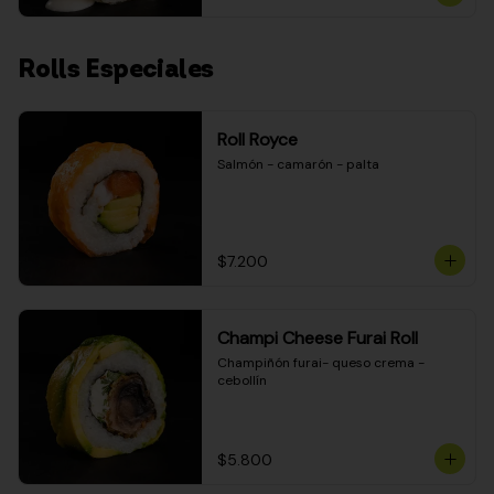
Rolls Especiales
Roll Royce
Salmón - camarón - palta
$7.200
Champi Cheese Furai Roll
Champiñón furai- queso crema - 
cebollín
$5.800