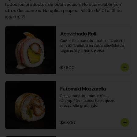
todos los productos de esta sección. No acumulable con
otros descuentos. No aplica propina. Válido del 01 al 31 de
agosto. 🎊
Acevichado Roll
Camarón apanado - palta - cubierto 
en atún bañado en salsa acevichada, 
togarashi y limón de pica
$7.600
Futomaki Mozzarella
Pollo apanado - pimentón - 
champiñón - cubierto en queso 
mozzarella gratinado
$6.800