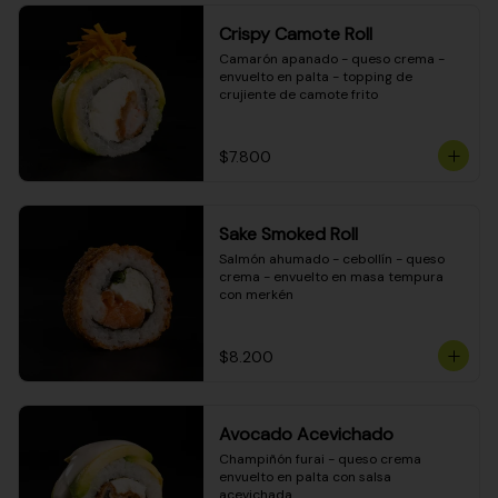
Crispy Camote Roll
Camarón apanado - queso crema - 
envuelto en palta - topping de 
crujiente de camote frito
$7.800
Sake Smoked Roll
Salmón ahumado - cebollín - queso 
crema - envuelto en masa tempura 
con merkén
$8.200
Avocado Acevichado
Champiñón furai - queso crema 
envuelto en palta con salsa 
acevichada