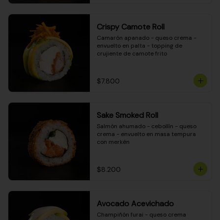
Crispy Camote Roll
Camarón apanado - queso crema - 
envuelto en palta - topping de 
crujiente de camote frito
$7.800
Sake Smoked Roll
Salmón ahumado - cebollín - queso 
crema - envuelto en masa tempura 
con merkén
$8.200
Avocado Acevichado
Champiñón furai - queso crema 