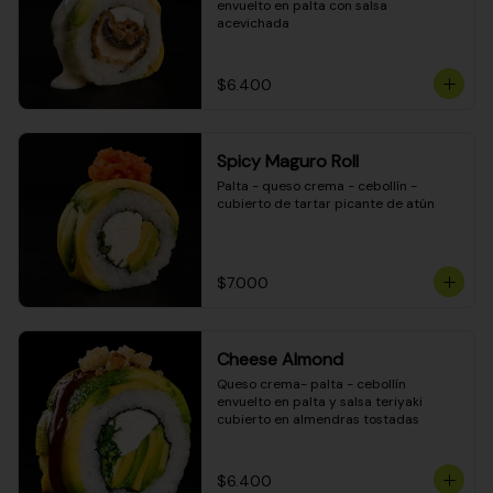
envuelto en palta con salsa 
acevichada
$6.400
Spicy Maguro Roll
Palta - queso crema - cebollín - 
cubierto de tartar picante de atún
$7.000
Cheese Almond
Queso crema- palta - cebollín 
envuelto en palta y salsa teriyaki 
cubierto en almendras tostadas
$6.400