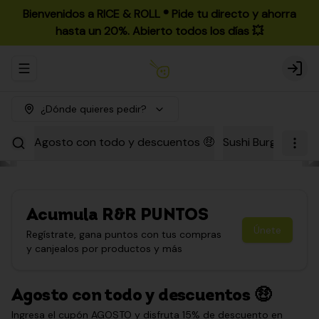
Bienvenidos a RICE & ROLL ®️ Pide tu directo y ahorra
hasta un 20%. Abierto todos los días 💥
Abrir menu de navegación
Login
¿Dónde quieres pedir?
Agosto con todo y descuentos 🤑
Sushi Burgers
Par
Acumula
R&R PUNTOS
Únete
Regístrate, gana puntos con tus compras
y canjealos por productos y más
Agosto con todo y descuentos 🤑
Ingresa el cupón AGOSTO y disfruta 15% de descuento en