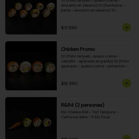
10 (Pollo teriyaki - queso crema - 
envuelto en sésamo) 10 (Kanikama - 
palta - envuelto en sésamo) 10 
(Salmón - queso crema - envuelto en 
palta) 10 (Pollo teriyaki - palta - 
envuelto en queso crema) 10 
$31.990
(Camarón - queso crema - cebollín - 
envuelto en masa tempura) 10 
(Kanikama - queso crema - cebollín - 
envuelto en masa tempura) 10 (Pollo 
Chicken Promo
teriyaki - queso crema - cebollín - 
envuelto en masa tempura) 10 
10 (Pollo teriyaki -queso crema - 
(Pimentón - queso crema - cebollín - 
cebollín - apanado en panko) 10 (Pollo 
envuelto en masa tempura)
apanado - queso crema - pimentón - 
apanado en panko) 10 (Pollo apanado 
- queso crema - palmito - envuelto en 
ciboulette) 10 (Pollo teriyaki - palta - 
$18.990
envuelto en queso crema)
R&R4 (2 personas)
Ebi Cheese Roll - Tori Tempura - 
California Sake - 5 Ebi Furai