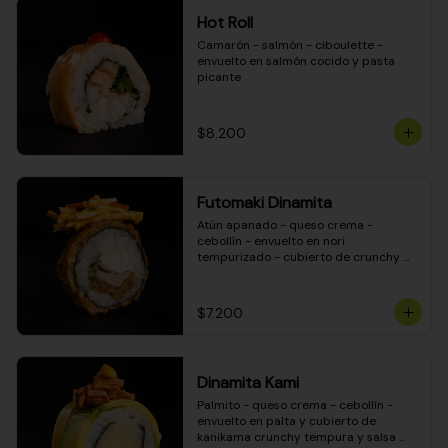
Hot Roll
Camarón - salmón - ciboulette - 
envuelto en salmón cocido y pasta 
picante
$8.200
Futomaki Dinamita
Atún apanado - queso crema - 
cebollín - envuelto en nori 
tempurizado - cubierto de crunchy 
kanikama en salsa DINAMITA!
$7.200
Dinamita Kami
Palmito - queso crema - cebollín - 
envuelto en palta y cubierto de 
kanikama crunchy tempura y salsa 