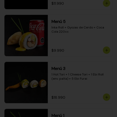
$11.990
Menú 5
Inka Roll + Gyozas de Cerdo + Coca 
Cola 220cc
$9.990
Menú 3
1 Hot Tori + 1 Cheese Tori + 1 Ebi Roll 
(env. palta) + 5 Ebi Furai
$18.990
Menú 1