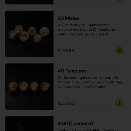
(Camarón - queso crema - cebollín - 
envuelto en masa tempura) 10 
(Kanikama - queso crema - cebollín - 
envuelto en masa tempura) 10 
60 Mixtas
(Pimentón - queso crema - cebollín - 
envuelto en masa tempura)
10 (Pollo teriyaki - queso crema - 
envuelto en sésamo) 10 (Kanikama - 
palta - envuelto en sésamo) 10 
(Salmón - queso crema - envuelto en 
palta) 10 (Pollo teriyaki - palta - 
envuelto en queso crema) 10 
$25.986
(Camarón - queso crema - cebollín - 
envuelto en masa tempura) 10 
(Pimentón - queso crema - cebollín - 
envuelto en masa tempura)
40 Tempuras
10 (Salmón - queso crema - cebollín) 
10 (Camarón - queso crema - cebollín) 
10 (Kanikama - queso crema - 
cebollín) 10 (Pollo teriyaki - queso 
crema - cebollín)
$20.990
R&R1 (1 persona)
California Tori - Sake Maki - 3 gyozas