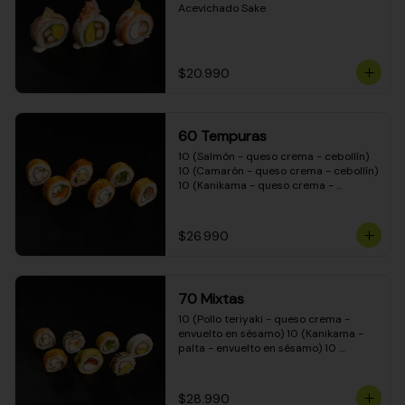
Acevichado Sake
$20.990
60 Tempuras
10 (Salmón - queso crema - cebollín) 
10 (Camarón - queso crema - cebollín) 
10 (Kanikama - queso crema - 
cebollín) 10 (Pimentón - queso crema 
- cebollín) 10 (Pollo teriyaki - queso 
crema - cebollín) 10 (Carne - queso 
$26.990
crema - cebollín)
70 Mixtas
10 (Pollo teriyaki - queso crema - 
envuelto en sésamo) 10 (Kanikama - 
palta - envuelto en sésamo) 10 
(Salmón - queso crema - envuelto en 
palta) 10 (Pollo teriyaki - queso crema 
- envuelto en queso crema) 10 
$28.990