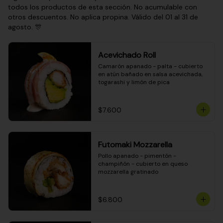
todos los productos de esta sección. No acumulable con
otros descuentos. No aplica propina. Válido del 01 al 31 de
agosto. 🎊
Acevichado Roll
Camarón apanado - palta - cubierto 
en atún bañado en salsa acevichada, 
togarashi y limón de pica
$7.600
Futomaki Mozzarella
Pollo apanado - pimentón - 
champiñón - cubierto en queso 
mozzarella gratinado
$6.800