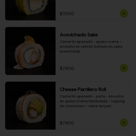
DINAMITA!
$7.000
Acevichado Sake
Camarón apanado - queso crema - 
envuelto en salmón bañado en salsa 
acevichada
$7.600
Cheese Parrillero Roll
Camarón apanado - palta - envuelto 
en queso crema flambeado - topping 
de chimichurri - salsa teriyaki
$7.800