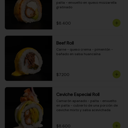
palta - envuelto en queso mozzarella 
gratinado
$8.400
Beef Roll
Carne - queso crema - pimentón - 
bañado en salsa huancaína
$7.200
Ceviche Especial Roll
Camarón apanado - palta - envuelto 
en palta - cubierto de una porción de 
ceviche mixto y salsa acevichada
$8.600