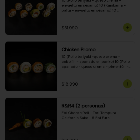
10 (Pollo teriyaki - queso crema - 
envuelto en sésamo) 10 (Kanikama - 
palta - envuelto en sésamo) 10 
(Salmón - queso crema - envuelto en 
palta) 10 (Pollo teriyaki - palta - 
envuelto en queso crema) 10 
$31.990
(Camarón - queso crema - cebollín - 
envuelto en masa tempura) 10 
(Kanikama - queso crema - cebollín - 
envuelto en masa tempura) 10 (Pollo 
Chicken Promo
teriyaki - queso crema - cebollín - 
envuelto en masa tempura) 10 
10 (Pollo teriyaki -queso crema - 
(Pimentón - queso crema - cebollín - 
cebollín - apanado en panko) 10 (Pollo 
envuelto en masa tempura)
apanado - queso crema - pimentón - 
apanado en panko) 10 (Pollo apanado 
- queso crema - palmito - envuelto en 
ciboulette) 10 (Pollo teriyaki - palta - 
$18.990
envuelto en queso crema)
R&R4 (2 personas)
Ebi Cheese Roll - Tori Tempura - 
California Sake - 5 Ebi Furai