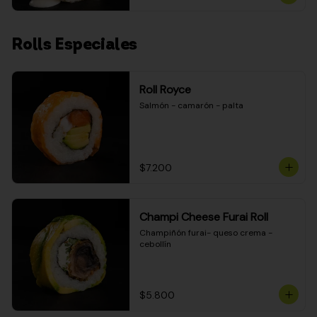
Rolls Especiales
Roll Royce
Salmón - camarón - palta
$7.200
Champi Cheese Furai Roll
Champiñón furai- queso crema - 
cebollín
$5.800