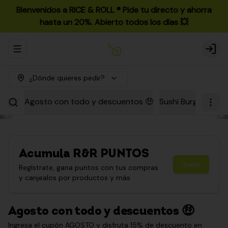
Bienvenidos a RICE & ROLL ®️ Pide tu directo y ahorra
hasta un 20%. Abierto todos los días 💥
Abrir menu de navegación
Login
¿Dónde quieres pedir?
Agosto con todo y descuentos 🤑
Sushi Burgers
Par
Acumula
R&R PUNTOS
Únete
Regístrate, gana puntos con tus compras
y canjealos por productos y más
Agosto con todo y descuentos 🤑
Ingresa el cupón AGOSTO y disfruta 15% de descuento en