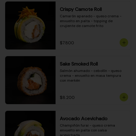
Crispy Camote Roll
Camarón apanado - queso crema - 
envuelto en palta - topping de 
crujiente de camote frito
$7.800
Sake Smoked Roll
Salmón ahumado - cebollín - queso 
crema - envuelto en masa tempura 
con merkén
$8.200
Avocado Acevichado
Champiñón furai - queso crema 
envuelto en palta con salsa 
acevichada