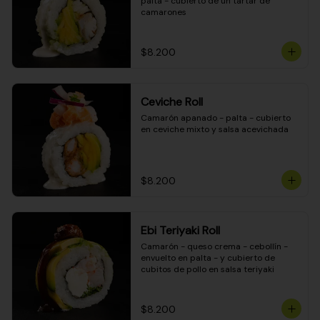
palta - cubierto de un tartar de 
camarones
$8.200
Ceviche Roll
Camarón apanado - palta - cubierto 
en ceviche mixto y salsa acevichada
$8.200
Ebi Teriyaki Roll
Camarón - queso crema - cebollín - 
envuelto en palta - y cubierto de 
cubitos de pollo en salsa teriyaki
$8.200