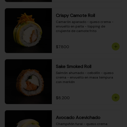
Crispy Camote Roll
Camarón apanado - queso crema - 
envuelto en palta - topping de 
crujiente de camote frito
$7.800
Sake Smoked Roll
Salmón ahumado - cebollín - queso 
crema - envuelto en masa tempura 
con merkén
$8.200
Avocado Acevichado
Champiñón furai - queso crema 