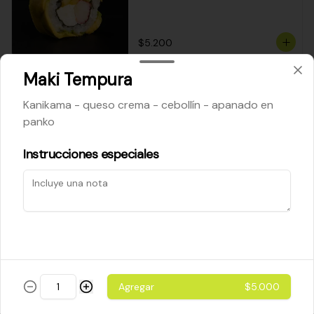
$5.200
Maki Tempura
Cheese Roll
Kanikama - queso crema - cebollín - apanado en
Queso crema - palta - cebollín
panko
Instrucciones especiales
$5.200
Ebi Roll
Camarón - palta
Agregar
$5.000
$5.800