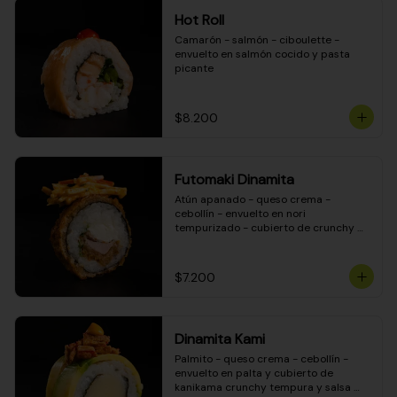
Hot Roll
Camarón - salmón - ciboulette - 
envuelto en salmón cocido y pasta 
picante
$8.200
Futomaki Dinamita
Atún apanado - queso crema - 
cebollín - envuelto en nori 
tempurizado - cubierto de crunchy 
kanikama en salsa DINAMITA!
$7.200
Dinamita Kami
Palmito - queso crema - cebollín - 
envuelto en palta y cubierto de 
kanikama crunchy tempura y salsa 