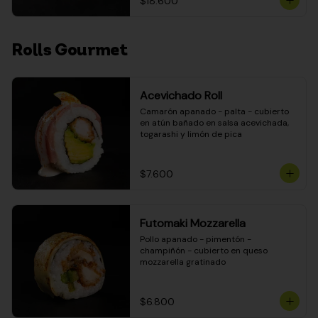
$18.600
Rolls Gourmet
Acevichado Roll
Camarón apanado - palta - cubierto 
en atún bañado en salsa acevichada, 
togarashi y limón de pica
$7.600
Futomaki Mozzarella
Pollo apanado - pimentón - 
champiñón - cubierto en queso 
mozzarella gratinado
$6.800