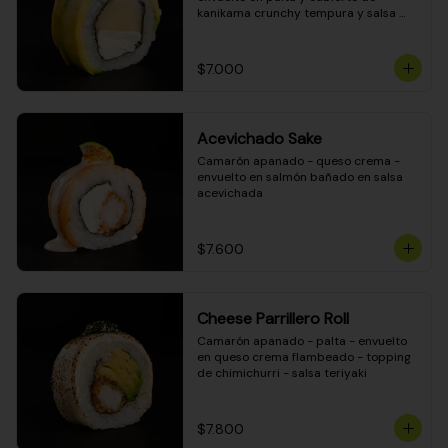
kanikama crunchy tempura y salsa 
DINAMITA!
$7.000
Acevichado Sake
Camarón apanado - queso crema - 
envuelto en salmón bañado en salsa 
acevichada
$7.600
Cheese Parrillero Roll
Camarón apanado - palta - envuelto 
en queso crema flambeado - topping 
de chimichurri - salsa teriyaki
$7.800