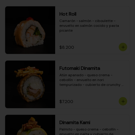
Hot Roll
Camarón - salmón - ciboulette - 
envuelto en salmón cocido y pasta 
picante
$8.200
Futomaki Dinamita
Atún apanado - queso crema - 
cebollín - envuelto en nori 
tempurizado - cubierto de crunchy 
kanikama en salsa DINAMITA!
$7.200
Dinamita Kami
Palmito - queso crema - cebollín - 
envuelto en palta y cubierto de 