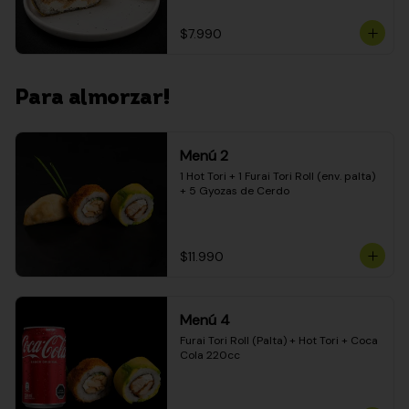
$7.990
Para almorzar!
Menú 2
1 Hot Tori + 1 Furai Tori Roll (env. palta) 
+ 5 Gyozas de Cerdo
$11.990
Menú 4
Furai Tori Roll (Palta) + Hot Tori + Coca 
Cola 220cc