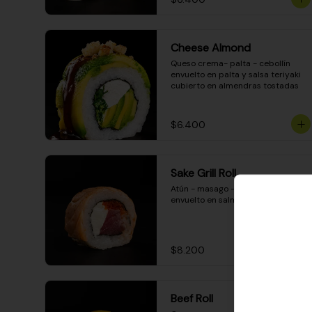
Cheese Almond
Queso crema- palta - cebollín 
envuelto en palta y salsa teriyaki 
cubierto en almendras tostadas
$6.400
Sake Grill Roll
Atún - masago - queso crema - 
envuelto en salmón gratinado
$8.200
Beef Roll