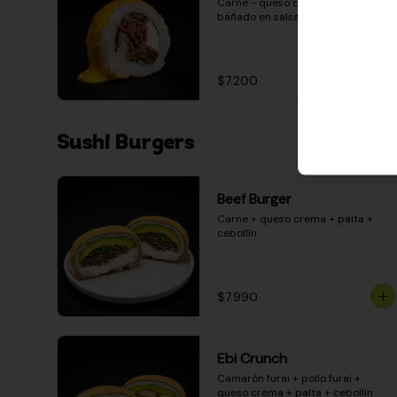
Carne - queso crema - pimentón - 
bañado en salsa huancaína
$7.200
Sushi Burgers
Beef Burger
Carne + queso crema + palta + 
cebollín
$7.990
Ebi Crunch
Camarón furai + pollo furai + 
queso crema + palta + cebollín