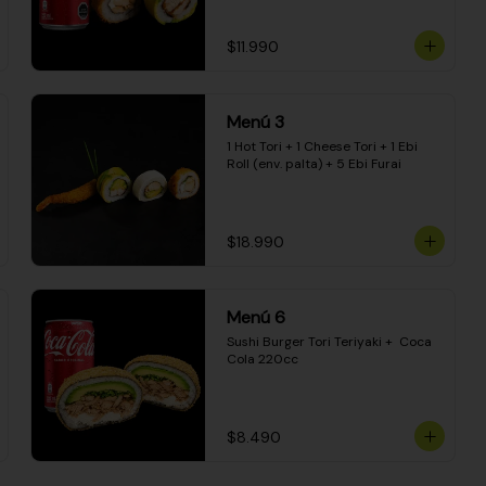
$11.990
Menú 3
1 Hot Tori + 1 Cheese Tori + 1 Ebi 
Roll (env. palta) + 5 Ebi Furai
$18.990
Menú 6
Sushi Burger Tori Teriyaki +  Coca 
Cola 220cc
$8.490