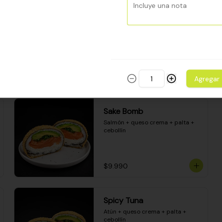
Camarón apanado - palta - 
envuelto en palta - cubierto de 
una porción de ceviche mixto y 
salsa acevichada
$8.600
Agregar
Sake Bomb
Salmón + queso crema + palta + 
cebollín
$9.990
Spicy Tuna
Atún + queso crema + palta + 
cebollín