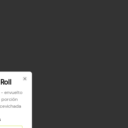
Roll
Close
- envuelto
a porción
acevichada
s