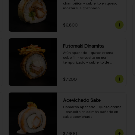
champiñón - cubierto en queso 
mozzarella gratinado
$6.800
Futomaki Dinamita
Atún apanado - queso crema - 
cebollín - envuelto en nori 
tempurizado - cubierto de 
crunchy kanikama en salsa 
DINAMITA!
$7.200
Acevichado Sake
Camarón apanado - queso crema 
- envuelto en salmón bañado en 
salsa acevichada
$7.600