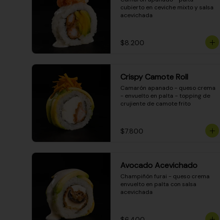
cubierto en ceviche mixto y salsa 
acevichada
$8.200
Crispy Camote Roll
Camarón apanado - queso crema 
- envuelto en palta - topping de 
crujiente de camote frito
$7.800
Avocado Acevichado
Champiñón furai - queso crema 
envuelto en palta con salsa 
acevichada
$6.400