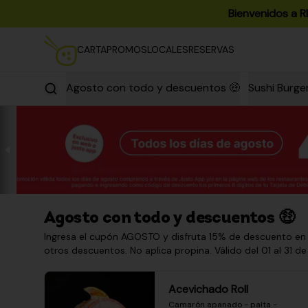
Bienvenidos a R
CARTA
PROMOS
LOCALES
RESERVAS
Agosto con todo y descuentos 🤑
Sushi Burge
Agosto con todo y descuentos 🤑
Ingresa el cupón AGOSTO y disfruta 15% de descuento en
otros descuentos. No aplica propina. Válido del 01 al 31 de
Acevichado Roll
Camarón apanado - palta - 