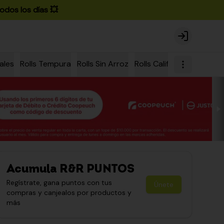
odos los días 💥
Login
ales
Rolls Tempura
Rolls Sin Arroz
Rolls California
Rolls Ch
Acumula
R&R PUNTOS
Regístrate, gana puntos con tus
Únete
compras y canjealos por productos y
más