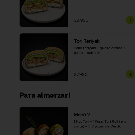
$9.990
Tori Teriyaki
Pollo teriyaki + queso crema + 
palta + cebollín
$7.990
Para almorzar!
Menú 2
1 Hot Tori + 1 Furai Tori Roll (env. 
palta) + 5 Gyozas de Cerdo