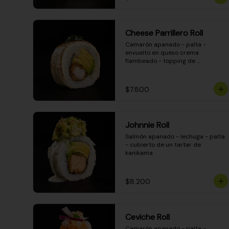
Cheese Parrillero Roll
Camarón apanado - palta - 
envuelto en queso crema 
flambeado - topping de 
chimichurri - salsa teriyaki
$7.800
Johnnie Roll
Salmón apanado - lechuga - palta 
- cubierto de un tartar de 
kanikama
$8.200
Ceviche Roll
Camarón apanado - palta - 