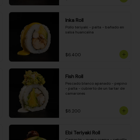
Inka Roll
Pollo teriyaki - palta - bañado en 
salsa huancaína
$6.400
Fish Roll
Pescado blanco apanado - pepino 
- palta - cubierto de un tartar de 
camarones
$8.200
Ebi Teriyaki Roll
Camarón - queso crema - cebollín 