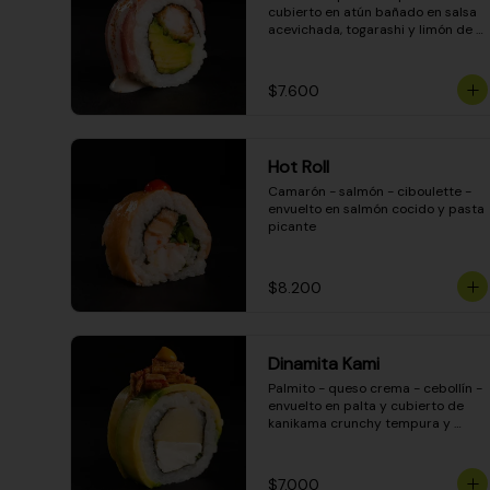
cubierto en atún bañado en salsa 
acevichada, togarashi y limón de 
pica
$7.600
Hot Roll
Camarón - salmón - ciboulette - 
envuelto en salmón cocido y pasta 
picante
$8.200
Dinamita Kami
Palmito - queso crema - cebollín - 
envuelto en palta y cubierto de 
kanikama crunchy tempura y 
salsa DINAMITA!
$7.000