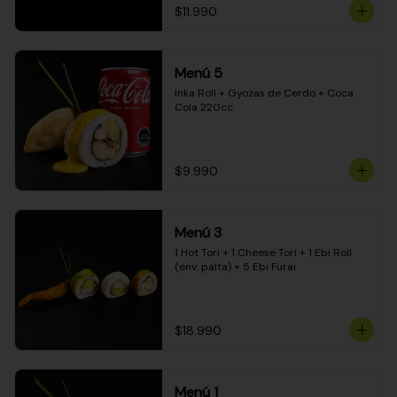
$11.990
Menú 5
Inka Roll + Gyozas de Cerdo + Coca 
Cola 220cc
$9.990
Menú 3
1 Hot Tori + 1 Cheese Tori + 1 Ebi Roll 
(env. palta) + 5 Ebi Furai
$18.990
Menú 1