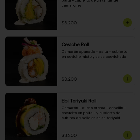
palta - cubierto de un tartar de 
camarones
$8.200
Ceviche Roll
Camarón apanado - palta - cubierto 
en ceviche mixto y salsa acevichada
$8.200
Ebi Teriyaki Roll
Camarón - queso crema - cebollín - 
envuelto en palta - y cubierto de 
cubitos de pollo en salsa teriyaki
$8.200