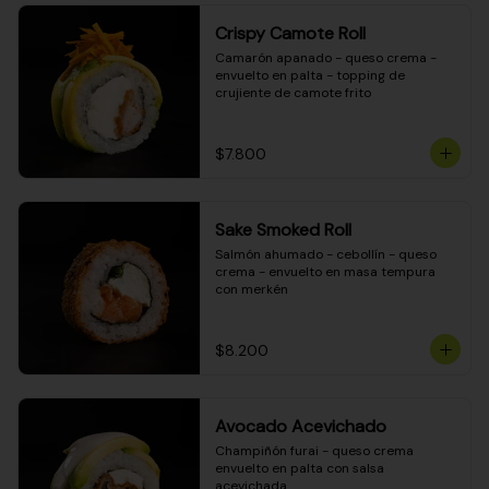
Crispy Camote Roll
Camarón apanado - queso crema - 
envuelto en palta - topping de 
crujiente de camote frito
$7.800
Sake Smoked Roll
Salmón ahumado - cebollín - queso 
crema - envuelto en masa tempura 
con merkén
$8.200
Avocado Acevichado
Champiñón furai - queso crema 
envuelto en palta con salsa 
acevichada