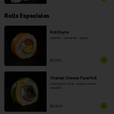
Rolls Especiales
Roll Royce
Salmón - camarón - palta
$7.200
Champi Cheese Furai Roll
Champiñón furai- queso crema - 
cebollín
$5.800