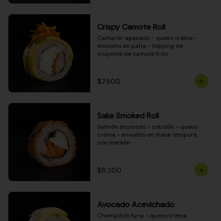
Crispy Camote Roll
Camarón apanado - queso crema - 
envuelto en palta - topping de 
crujiente de camote frito
$7.800
Sake Smoked Roll
Salmón ahumado - cebollín - queso 
crema - envuelto en masa tempura 
con merkén
$8.200
Avocado Acevichado
Champiñón furai - queso crema 