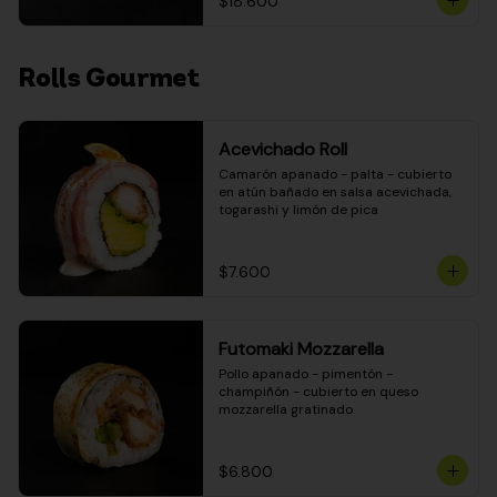
$18.600
Rolls Gourmet
Acevichado Roll
Camarón apanado - palta - cubierto 
en atún bañado en salsa acevichada, 
togarashi y limón de pica
$7.600
Futomaki Mozzarella
Pollo apanado - pimentón - 
champiñón - cubierto en queso 
mozzarella gratinado
$6.800