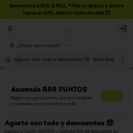
Bienvenidos a RICE & ROLL ®️ Pide tu directo y ahorra
hasta un 20%. Abierto todos los días 💥
Abrir menu de navegación
Login
¿Dónde quieres pedir?
Agosto con todo y descuentos 🤑
Sushi Burgers
Par
Acumula
R&R PUNTOS
Únete
Regístrate, gana puntos con tus compras
y canjealos por productos y más
Agosto con todo y descuentos 🤑
Ingresa el cupón AGOSTO y disfruta 15% de descuento en