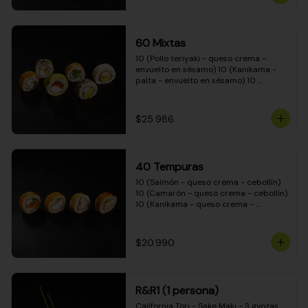
(Camarón - queso crema - cebollín - 
envuelto en masa tempura) 10 
(Kanikama - queso crema - cebollín - 
envuelto en masa tempura) 10 
60 Mixtas
(Pimentón - queso crema - cebollín - 
envuelto en masa tempura)
10 (Pollo teriyaki - queso crema - 
envuelto en sésamo) 10 (Kanikama - 
palta - envuelto en sésamo) 10 
(Salmón - queso crema - envuelto en 
palta) 10 (Pollo teriyaki - palta - 
envuelto en queso crema) 10 
$25.986
(Camarón - queso crema - cebollín - 
envuelto en masa tempura) 10 
(Pimentón - queso crema - cebollín - 
envuelto en masa tempura)
40 Tempuras
10 (Salmón - queso crema - cebollín) 
10 (Camarón - queso crema - cebollín) 
10 (Kanikama - queso crema - 
cebollín) 10 (Pollo teriyaki - queso 
crema - cebollín)
$20.990
R&R1 (1 persona)
California Tori - Sake Maki - 3 gyozas