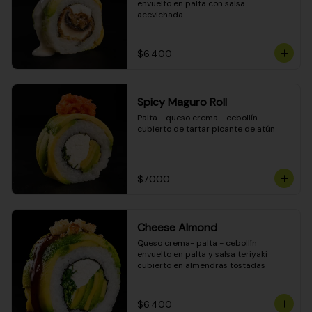
envuelto en palta con salsa 
acevichada
$6.400
Spicy Maguro Roll
Palta - queso crema - cebollín - 
cubierto de tartar picante de atún
$7.000
Cheese Almond
Queso crema- palta - cebollín 
envuelto en palta y salsa teriyaki 
cubierto en almendras tostadas
$6.400