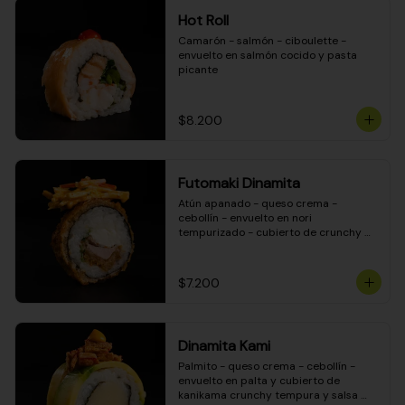
Hot Roll
Camarón - salmón - ciboulette - 
envuelto en salmón cocido y pasta 
picante
$8.200
Futomaki Dinamita
Atún apanado - queso crema - 
cebollín - envuelto en nori 
tempurizado - cubierto de crunchy 
kanikama en salsa DINAMITA!
$7.200
Dinamita Kami
Palmito - queso crema - cebollín - 
envuelto en palta y cubierto de 
kanikama crunchy tempura y salsa 