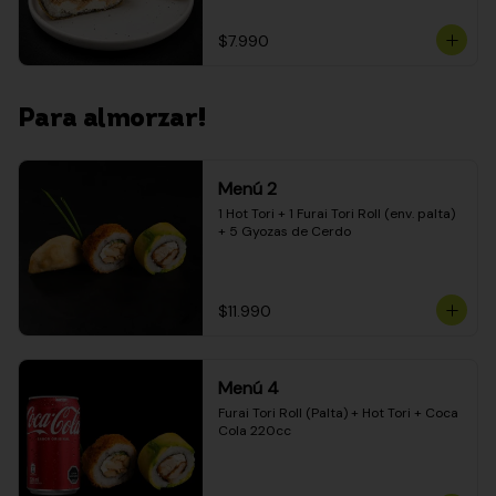
$7.990
Para almorzar!
Menú 2
1 Hot Tori + 1 Furai Tori Roll (env. palta) 
+ 5 Gyozas de Cerdo
$11.990
Menú 4
Furai Tori Roll (Palta) + Hot Tori + Coca 
Cola 220cc