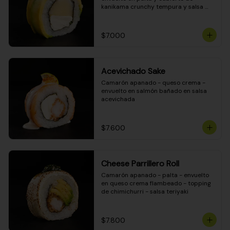
kanikama crunchy tempura y salsa 
DINAMITA!
$7.000
Acevichado Sake
Camarón apanado - queso crema - 
envuelto en salmón bañado en salsa 
acevichada
$7.600
Cheese Parrillero Roll
Camarón apanado - palta - envuelto 
en queso crema flambeado - topping 
de chimichurri - salsa teriyaki
$7.800