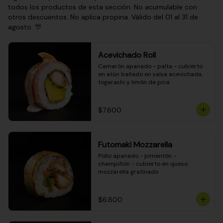
todos los productos de esta sección. No acumulable con
otros descuentos. No aplica propina. Válido del 01 al 31 de
agosto. 🎊
Acevichado Roll
Camarón apanado - palta - cubierto 
en atún bañado en salsa acevichada, 
togarashi y limón de pica
$7.600
Futomaki Mozzarella
Pollo apanado - pimentón - 
champiñón - cubierto en queso 
mozzarella gratinado
$6.800