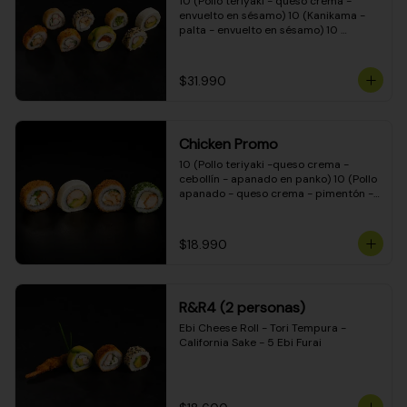
10 (Pollo teriyaki - queso crema - 
envuelto en sésamo) 10 (Kanikama - 
palta - envuelto en sésamo) 10 
(Salmón - queso crema - envuelto en 
palta) 10 (Pollo teriyaki - palta - 
envuelto en queso crema) 10 
$31.990
(Camarón - queso crema - cebollín - 
envuelto en masa tempura) 10 
(Kanikama - queso crema - cebollín - 
envuelto en masa tempura) 10 (Pollo 
Chicken Promo
teriyaki - queso crema - cebollín - 
envuelto en masa tempura) 10 
10 (Pollo teriyaki -queso crema - 
(Pimentón - queso crema - cebollín - 
cebollín - apanado en panko) 10 (Pollo 
envuelto en masa tempura)
apanado - queso crema - pimentón - 
apanado en panko) 10 (Pollo apanado 
- queso crema - palmito - envuelto en 
ciboulette) 10 (Pollo teriyaki - palta - 
$18.990
envuelto en queso crema)
R&R4 (2 personas)
Ebi Cheese Roll - Tori Tempura - 
California Sake - 5 Ebi Furai