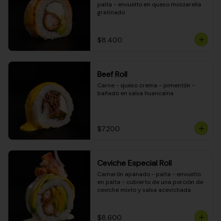
palta - envuelto en queso mozzarella 
gratinado
$8.400
Beef Roll
Carne - queso crema - pimentón - 
bañado en salsa huancaína
$7.200
Ceviche Especial Roll
Camarón apanado - palta - envuelto 
en palta - cubierto de una porción de 
ceviche mixto y salsa acevichada
$8.600