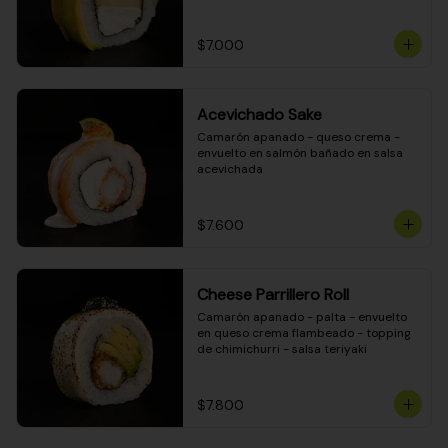
DINAMITA!
$7.000
Acevichado Sake
Camarón apanado - queso crema - 
envuelto en salmón bañado en salsa 
acevichada
$7.600
Cheese Parrillero Roll
Camarón apanado - palta - envuelto 
en queso crema flambeado - topping 
de chimichurri - salsa teriyaki
$7.800