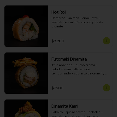
Hot Roll
Camarón - salmón - ciboulette - 
envuelto en salmón cocido y pasta 
picante
$8.200
Futomaki Dinamita
Atún apanado - queso crema - 
cebollín - envuelto en nori 
tempurizado - cubierto de crunchy 
kanikama en salsa DINAMITA!
$7.200
Dinamita Kami
Palmito - queso crema - cebollín - 
envuelto en palta y cubierto de 