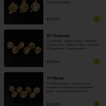
Acevichado Sake
$20.990
60 Tempuras
10 (Salmón - queso crema - cebollín) 
10 (Camarón - queso crema - cebollín) 
10 (Kanikama - queso crema - 
cebollín) 10 (Pimentón - queso crema 
- cebollín) 10 (Pollo teriyaki - queso 
crema - cebollín) 10 (Carne - queso 
$26.990
crema - cebollín)
70 Mixtas
10 (Pollo teriyaki - queso crema - 
envuelto en sésamo) 10 (Kanikama - 
palta - envuelto en sésamo) 10 
(Salmón - queso crema - envuelto en 
palta) 10 (Pollo teriyaki - queso crema 
- envuelto en queso crema) 10 
$28.990