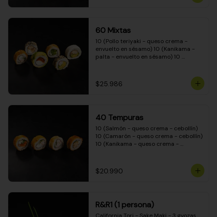
(Camarón - queso crema - cebollín - 
envuelto en masa tempura) 10 
(Kanikama - queso crema - cebollín - 
envuelto en masa tempura) 10 
60 Mixtas
(Pimentón - queso crema - cebollín - 
envuelto en masa tempura)
10 (Pollo teriyaki - queso crema - 
envuelto en sésamo) 10 (Kanikama - 
palta - envuelto en sésamo) 10 
(Salmón - queso crema - envuelto en 
palta) 10 (Pollo teriyaki - palta - 
envuelto en queso crema) 10 
$25.986
(Camarón - queso crema - cebollín - 
envuelto en masa tempura) 10 
(Pimentón - queso crema - cebollín - 
envuelto en masa tempura)
40 Tempuras
10 (Salmón - queso crema - cebollín) 
10 (Camarón - queso crema - cebollín) 
10 (Kanikama - queso crema - 
cebollín) 10 (Pollo teriyaki - queso 
crema - cebollín)
$20.990
R&R1 (1 persona)
California Tori - Sake Maki - 3 gyozas