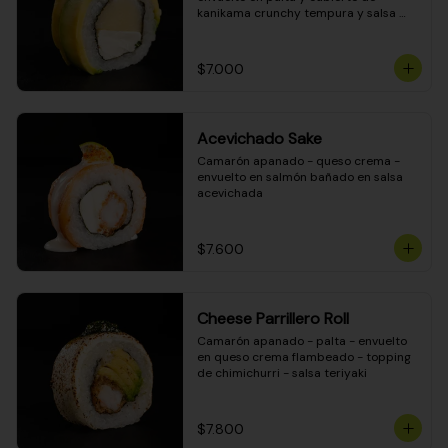
kanikama crunchy tempura y salsa 
DINAMITA!
$7.000
Acevichado Sake
Camarón apanado - queso crema - 
envuelto en salmón bañado en salsa 
acevichada
$7.600
Cheese Parrillero Roll
Camarón apanado - palta - envuelto 
en queso crema flambeado - topping 
de chimichurri - salsa teriyaki
$7.800