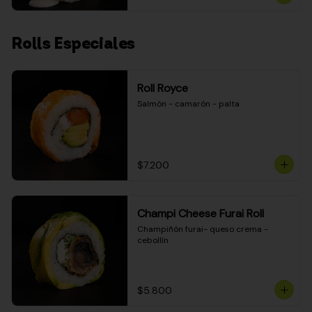
Rolls Especiales
Roll Royce
Salmón - camarón - palta
$7.200
Champi Cheese Furai Roll
Champiñón furai- queso crema - 
cebollín
$5.800