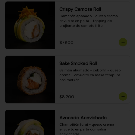
Crispy Camote Roll
Camarón apanado - queso crema - 
envuelto en palta - topping de 
crujiente de camote frito
$7.800
Sake Smoked Roll
Salmón ahumado - cebollín - queso 
crema - envuelto en masa tempura 
con merkén
$8.200
Avocado Acevichado
Champiñón furai - queso crema 
envuelto en palta con salsa 
acevichada