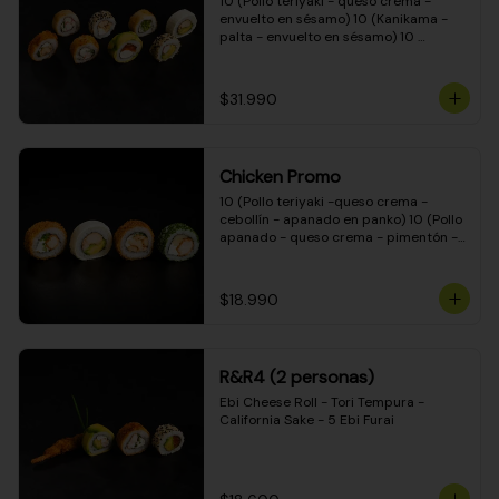
10 (Pollo teriyaki - queso crema - 
envuelto en sésamo) 10 (Kanikama - 
palta - envuelto en sésamo) 10 
(Salmón - queso crema - envuelto en 
palta) 10 (Pollo teriyaki - palta - 
envuelto en queso crema) 10 
$31.990
(Camarón - queso crema - cebollín - 
envuelto en masa tempura) 10 
(Kanikama - queso crema - cebollín - 
envuelto en masa tempura) 10 (Pollo 
Chicken Promo
teriyaki - queso crema - cebollín - 
envuelto en masa tempura) 10 
10 (Pollo teriyaki -queso crema - 
(Pimentón - queso crema - cebollín - 
cebollín - apanado en panko) 10 (Pollo 
envuelto en masa tempura)
apanado - queso crema - pimentón - 
apanado en panko) 10 (Pollo apanado 
- queso crema - palmito - envuelto en 
ciboulette) 10 (Pollo teriyaki - palta - 
$18.990
envuelto en queso crema)
R&R4 (2 personas)
Ebi Cheese Roll - Tori Tempura - 
California Sake - 5 Ebi Furai