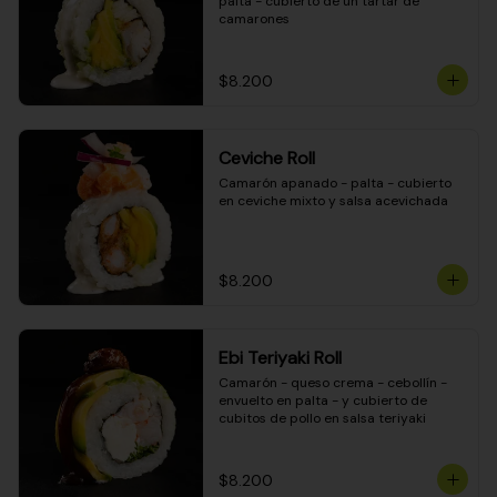
palta - cubierto de un tartar de 
camarones
$8.200
Ceviche Roll
Camarón apanado - palta - cubierto 
en ceviche mixto y salsa acevichada
$8.200
Ebi Teriyaki Roll
Camarón - queso crema - cebollín - 
envuelto en palta - y cubierto de 
cubitos de pollo en salsa teriyaki
$8.200