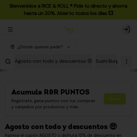
Bienvenidos a RICE & ROLL ®️ Pide tu directo y ahorra
hasta un 20%. Abierto todos los días 💥
Abrir menu de navegación
Login
¿Dónde quieres pedir?
Agosto con todo y descuentos 🤑
Sushi Burgers
Par
Acumula
R&R PUNTOS
Únete
Regístrate, gana puntos con tus compras
y canjealos por productos y más
Agosto con todo y descuentos 🤑
Ingresa el cupón AGOSTO y disfruta 15% de descuento en