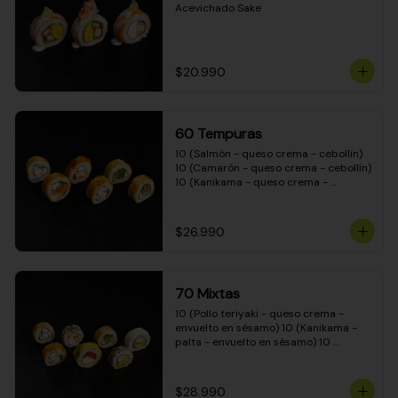
Acevichado Sake
$20.990
60 Tempuras
10 (Salmón - queso crema - cebollín) 
10 (Camarón - queso crema - cebollín) 
10 (Kanikama - queso crema - 
cebollín) 10 (Pimentón - queso crema 
- cebollín) 10 (Pollo teriyaki - queso 
crema - cebollín) 10 (Carne - queso 
$26.990
crema - cebollín)
70 Mixtas
10 (Pollo teriyaki - queso crema - 
envuelto en sésamo) 10 (Kanikama - 
palta - envuelto en sésamo) 10 
(Salmón - queso crema - envuelto en 
palta) 10 (Pollo teriyaki - queso crema 
- envuelto en queso crema) 10 
$28.990