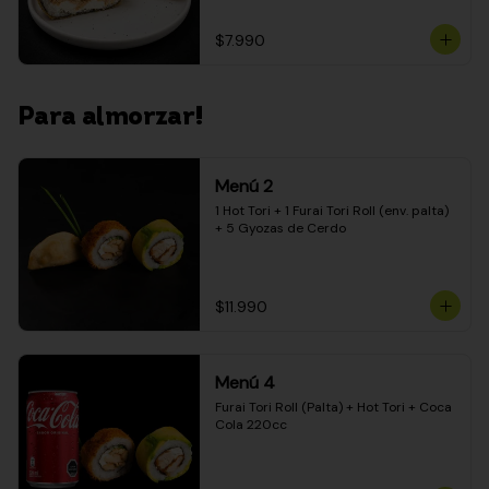
$7.990
Para almorzar!
Menú 2
1 Hot Tori + 1 Furai Tori Roll (env. palta) 
+ 5 Gyozas de Cerdo
$11.990
Menú 4
Furai Tori Roll (Palta) + Hot Tori + Coca 
Cola 220cc