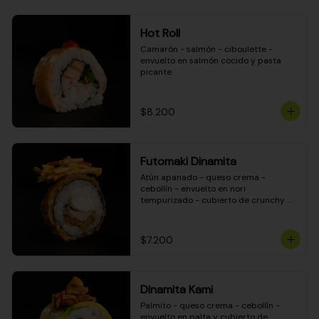
Hot Roll
Camarón - salmón - ciboulette - 
envuelto en salmón cocido y pasta 
picante
$8.200
Futomaki Dinamita
Atún apanado - queso crema - 
cebollín - envuelto en nori 
tempurizado - cubierto de crunchy 
kanikama en salsa DINAMITA!
$7.200
Dinamita Kami
Palmito - queso crema - cebollín - 
envuelto en palta y cubierto de 