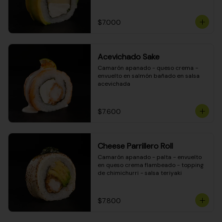
DINAMITA!
$7.000
Acevichado Sake
Camarón apanado - queso crema - 
envuelto en salmón bañado en salsa 
acevichada
$7.600
Cheese Parrillero Roll
Camarón apanado - palta - envuelto 
en queso crema flambeado - topping 
de chimichurri - salsa teriyaki
$7.800