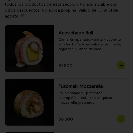
todos los productos de esta sección. No acumulable con
otros descuentos. No aplica propina. Válido del 01 al 31 de
agosto. 🎊
Acevichado Roll
Camarón apanado - palta - cubierto 
en atún bañado en salsa acevichada, 
togarashi y limón de pica
$7.600
Futomaki Mozzarella
Pollo apanado - pimentón - 
champiñón - cubierto en queso 
mozzarella gratinado
$6.800