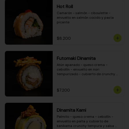
Hot Roll
Camarón - salmón - ciboulette - 
envuelto en salmón cocido y pasta 
picante
$8.200
Futomaki Dinamita
Atún apanado - queso crema - 
cebollín - envuelto en nori 
tempurizado - cubierto de crunchy 
kanikama en salsa DINAMITA!
$7.200
Dinamita Kami
Palmito - queso crema - cebollín - 
envuelto en palta y cubierto de 
kanikama crunchy tempura y salsa 