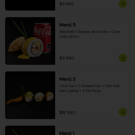
$11.990
Menú 5
Inka Roll + Gyozas de Cerdo + Coca 
Cola 220cc
$9.990
Menú 3
1 Hot Tori + 1 Cheese Tori + 1 Ebi Roll 
(env. palta) + 5 Ebi Furai
$18.990
Menú 1