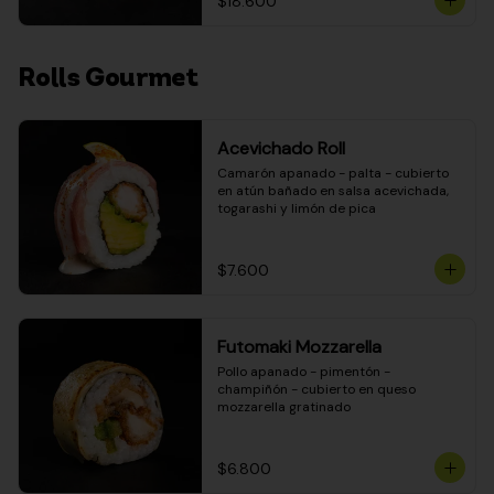
$18.600
Rolls Gourmet
Acevichado Roll
Camarón apanado - palta - cubierto 
en atún bañado en salsa acevichada, 
togarashi y limón de pica
$7.600
Futomaki Mozzarella
Pollo apanado - pimentón - 
champiñón - cubierto en queso 
mozzarella gratinado
$6.800