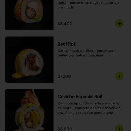
palta - envuelto en queso mozzarella 
gratinado
$8.400
Beef Roll
Carne - queso crema - pimentón - 
bañado en salsa huancaína
$7.200
Ceviche Especial Roll
Camarón apanado - palta - envuelto 
en palta - cubierto de una porción de 
ceviche mixto y salsa acevichada
$8.600