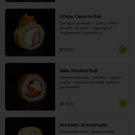
Crispy Camote Roll
Camarón apanado - queso crema - 
envuelto en palta - topping de 
crujiente de camote frito
$7.800
Sake Smoked Roll
Salmón ahumado - cebollín - queso 
crema - envuelto en masa tempura 
con merkén
$8.200
Avocado Acevichado
Champiñón furai - queso crema 