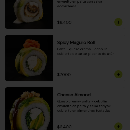
envuelto en palta con salsa 
acevichada
$6.400
Spicy Maguro Roll
Palta - queso crema - cebollín - 
cubierto de tartar picante de atún
$7.000
Cheese Almond
Queso crema- palta - cebollín 
envuelto en palta y salsa teriyaki 
cubierto en almendras tostadas
$6.400