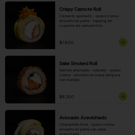
Crispy Camote Roll
Camarón apanado - queso crema - 
envuelto en palta - topping de 
crujiente de camote frito
$7.800
Sake Smoked Roll
Salmón ahumado - cebollín - queso 
crema - envuelto en masa tempura 
con merkén
$8.200
Avocado Acevichado
Champiñón furai - queso crema 
envuelto en palta con salsa 
acevichada