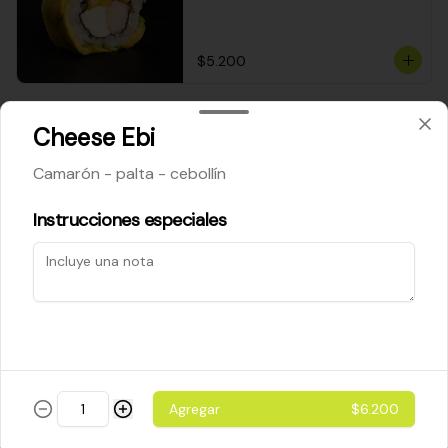
$5.200
Cheese Roll
Cheese Ebi
Queso crema - palta - cebollín
Camarón - palta - cebollín
Instrucciones especiales
$5.200
Ebi Roll
Camarón - palta
Agregar
$6.200
$5.800