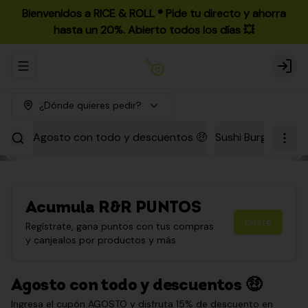
Bienvenidos a RICE & ROLL ®️ Pide tu directo y ahorra
hasta un 20%. Abierto todos los días 💥
Abrir menu de navegación
Login
¿Dónde quieres pedir?
Agosto con todo y descuentos 🤑
Sushi Burgers
Par
Acumula
R&R PUNTOS
Únete
Regístrate, gana puntos con tus compras
y canjealos por productos y más
Agosto con todo y descuentos 🤑
Ingresa el cupón AGOSTO y disfruta 15% de descuento en