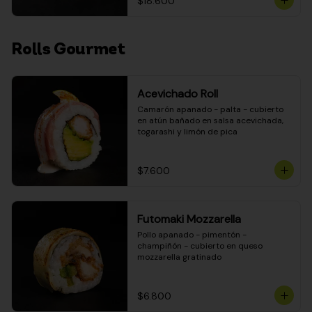
$18.600
Rolls Gourmet
Acevichado Roll
Camarón apanado - palta - cubierto 
en atún bañado en salsa acevichada, 
togarashi y limón de pica
$7.600
Futomaki Mozzarella
Pollo apanado - pimentón - 
champiñón - cubierto en queso 
mozzarella gratinado
$6.800