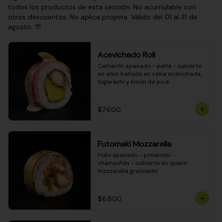
todos los productos de esta sección. No acumulable con
otros descuentos. No aplica propina. Válido del 01 al 31 de
agosto. 🎊
Acevichado Roll
Camarón apanado - palta - cubierto 
en atún bañado en salsa acevichada, 
togarashi y limón de pica
$7.600
Futomaki Mozzarella
Pollo apanado - pimentón - 
champiñón - cubierto en queso 
mozzarella gratinado
$6.800