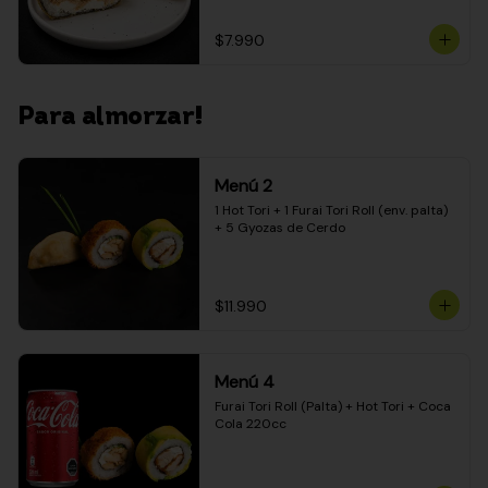
$7.990
Para almorzar!
Menú 2
1 Hot Tori + 1 Furai Tori Roll (env. palta) 
+ 5 Gyozas de Cerdo
$11.990
Menú 4
Furai Tori Roll (Palta) + Hot Tori + Coca 
Cola 220cc