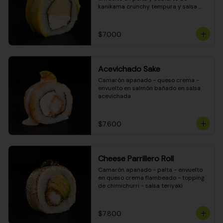
kanikama crunchy tempura y salsa 
DINAMITA!
$7.000
Acevichado Sake
Camarón apanado - queso crema - 
envuelto en salmón bañado en salsa 
acevichada
$7.600
Cheese Parrillero Roll
Camarón apanado - palta - envuelto 
en queso crema flambeado - topping 
de chimichurri - salsa teriyaki
$7.800