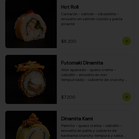
Hot Roll
Camarón - salmón - ciboulette - 
envuelto en salmón cocido y pasta 
picante
$8.200
Futomaki Dinamita
Atún apanado - queso crema - 
cebollín - envuelto en nori 
tempurizado - cubierto de crunchy 
kanikama en salsa DINAMITA!
$7.200
Dinamita Kami
Palmito - queso crema - cebollín - 
envuelto en palta y cubierto de 
kanikama crunchy tempura y salsa 