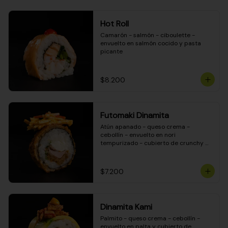
Hot Roll
Camarón - salmón - ciboulette - 
envuelto en salmón cocido y pasta 
picante
$8.200
Futomaki Dinamita
Atún apanado - queso crema - 
cebollín - envuelto en nori 
tempurizado - cubierto de crunchy 
kanikama en salsa DINAMITA!
$7.200
Dinamita Kami
Palmito - queso crema - cebollín - 
envuelto en palta y cubierto de 