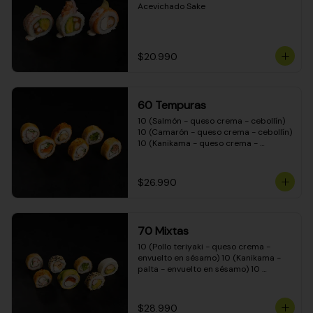
Acevichado Sake
$20.990
60 Tempuras
10 (Salmón - queso crema - cebollín) 
10 (Camarón - queso crema - cebollín) 
10 (Kanikama - queso crema - 
cebollín) 10 (Pimentón - queso crema 
- cebollín) 10 (Pollo teriyaki - queso 
crema - cebollín) 10 (Carne - queso 
$26.990
crema - cebollín)
70 Mixtas
10 (Pollo teriyaki - queso crema - 
envuelto en sésamo) 10 (Kanikama - 
palta - envuelto en sésamo) 10 
(Salmón - queso crema - envuelto en 
palta) 10 (Pollo teriyaki - queso crema 
- envuelto en queso crema) 10 
$28.990