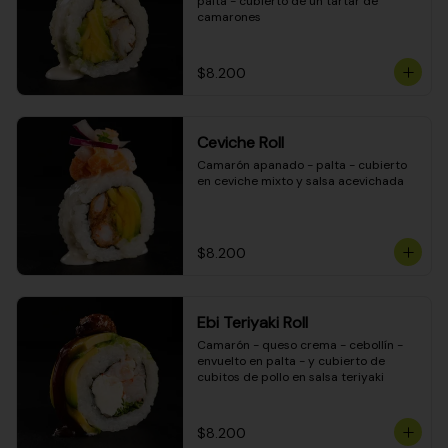
palta - cubierto de un tartar de 
camarones
$8.200
Ceviche Roll
Camarón apanado - palta - cubierto 
en ceviche mixto y salsa acevichada
$8.200
Ebi Teriyaki Roll
Camarón - queso crema - cebollín - 
envuelto en palta - y cubierto de 
cubitos de pollo en salsa teriyaki
$8.200