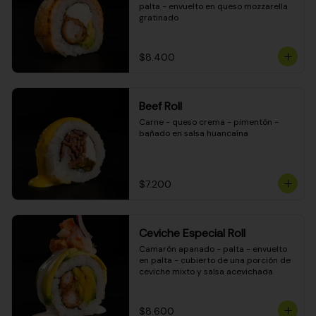
palta - envuelto en queso mozzarella 
gratinado
$8.400
Beef Roll
Carne - queso crema - pimentón - 
bañado en salsa huancaína
$7.200
Ceviche Especial Roll
Camarón apanado - palta - envuelto 
en palta - cubierto de una porción de 
ceviche mixto y salsa acevichada
$8.600