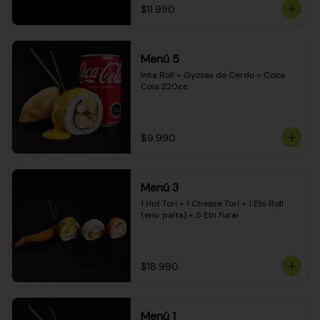
$11.990
Menú 5
Inka Roll + Gyozas de Cerdo + Coca 
Cola 220cc
$9.990
Menú 3
1 Hot Tori + 1 Cheese Tori + 1 Ebi Roll 
(env. palta) + 5 Ebi Furai
$18.990
Menú 1