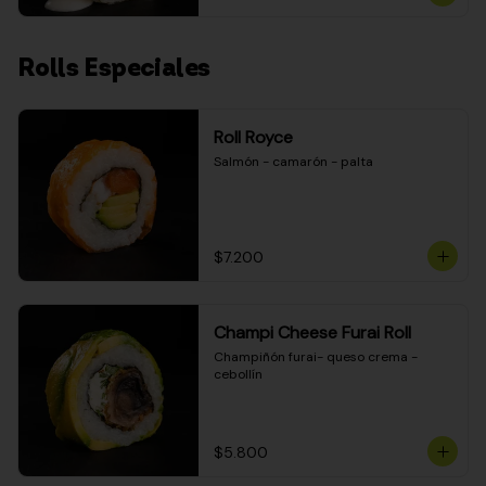
Rolls Especiales
Roll Royce
Salmón - camarón - palta
$7.200
Champi Cheese Furai Roll
Champiñón furai- queso crema - 
cebollín
$5.800