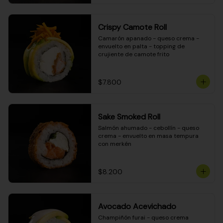
Crispy Camote Roll
Camarón apanado - queso crema - 
envuelto en palta - topping de 
crujiente de camote frito
$7.800
Sake Smoked Roll
Salmón ahumado - cebollín - queso 
crema - envuelto en masa tempura 
con merkén
$8.200
Avocado Acevichado
Champiñón furai - queso crema 