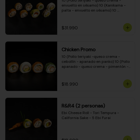
10 (Pollo teriyaki - queso crema - 
envuelto en sésamo) 10 (Kanikama - 
palta - envuelto en sésamo) 10 
(Salmón - queso crema - envuelto en 
palta) 10 (Pollo teriyaki - palta - 
envuelto en queso crema) 10 
$31.990
(Camarón - queso crema - cebollín - 
envuelto en masa tempura) 10 
(Kanikama - queso crema - cebollín - 
envuelto en masa tempura) 10 (Pollo 
Chicken Promo
teriyaki - queso crema - cebollín - 
envuelto en masa tempura) 10 
10 (Pollo teriyaki -queso crema - 
(Pimentón - queso crema - cebollín - 
cebollín - apanado en panko) 10 (Pollo 
envuelto en masa tempura)
apanado - queso crema - pimentón - 
apanado en panko) 10 (Pollo apanado 
- queso crema - palmito - envuelto en 
ciboulette) 10 (Pollo teriyaki - palta - 
$18.990
envuelto en queso crema)
R&R4 (2 personas)
Ebi Cheese Roll - Tori Tempura - 
California Sake - 5 Ebi Furai