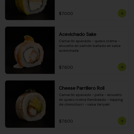
DINAMITA!
$7.000
Acevichado Sake
Camarón apanado - queso crema - 
envuelto en salmón bañado en salsa 
acevichada
$7.600
Cheese Parrillero Roll
Camarón apanado - palta - envuelto 
en queso crema flambeado - topping 
de chimichurri - salsa teriyaki
$7.800