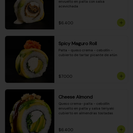
envuelto en palta con salsa 
acevichada
$6.400
Spicy Maguro Roll
Palta - queso crema - cebollín - 
cubierto de tartar picante de atún
$7.000
Cheese Almond
Queso crema- palta - cebollín 
envuelto en palta y salsa teriyaki 
cubierto en almendras tostadas
$6.400