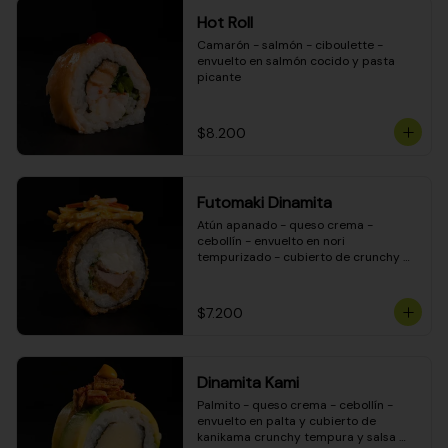
Hot Roll
Camarón - salmón - ciboulette - 
envuelto en salmón cocido y pasta 
picante
$8.200
Futomaki Dinamita
Atún apanado - queso crema - 
cebollín - envuelto en nori 
tempurizado - cubierto de crunchy 
kanikama en salsa DINAMITA!
$7.200
Dinamita Kami
Palmito - queso crema - cebollín - 
envuelto en palta y cubierto de 
kanikama crunchy tempura y salsa 