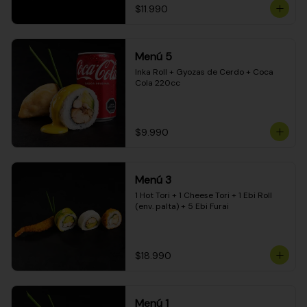
$11.990
Menú 5
Inka Roll + Gyozas de Cerdo + Coca 
Cola 220cc
$9.990
Menú 3
1 Hot Tori + 1 Cheese Tori + 1 Ebi Roll 
(env. palta) + 5 Ebi Furai
$18.990
Menú 1