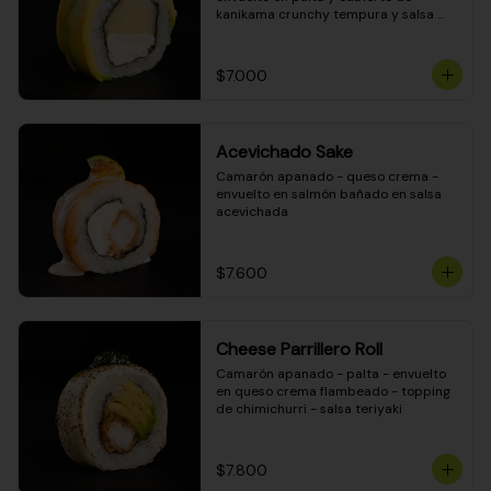
kanikama crunchy tempura y salsa 
DINAMITA!
$7.000
Acevichado Sake
Camarón apanado - queso crema - 
envuelto en salmón bañado en salsa 
acevichada
$7.600
Cheese Parrillero Roll
Camarón apanado - palta - envuelto 
en queso crema flambeado - topping 
de chimichurri - salsa teriyaki
$7.800