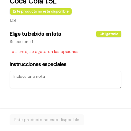
Coca Cola 1.5L
Este producto no esta disponible
$5.200
1.5l
Elige tu bebida en lata
Obligatorio
Cheese Roll
Seleccione 1
Queso crema - palta - cebollín
Lo siento, se agotaron las opciones
Instrucciones especiales
$5.200
Ebi Roll
Camarón - palta
Este producto no esta disponible
$5.800