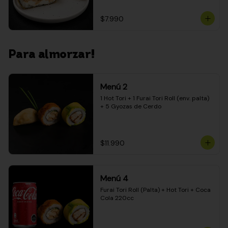
$7.990
Para almorzar!
Menú 2
1 Hot Tori + 1 Furai Tori Roll (env. palta) 
+ 5 Gyozas de Cerdo
$11.990
Menú 4
Furai Tori Roll (Palta) + Hot Tori + Coca 
Cola 220cc