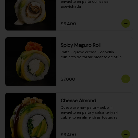
envuelto en palta con salsa 
acevichada
$6.400
Spicy Maguro Roll
Palta - queso crema - cebollín - 
cubierto de tartar picante de atún
$7.000
Cheese Almond
Queso crema- palta - cebollín 
envuelto en palta y salsa teriyaki 
cubierto en almendras tostadas
$6.400