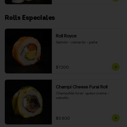
Rolls Especiales
Roll Royce
Salmón - camarón - palta
$7.200
Champi Cheese Furai Roll
Champiñón furai- queso crema - 
cebollín
$5.800