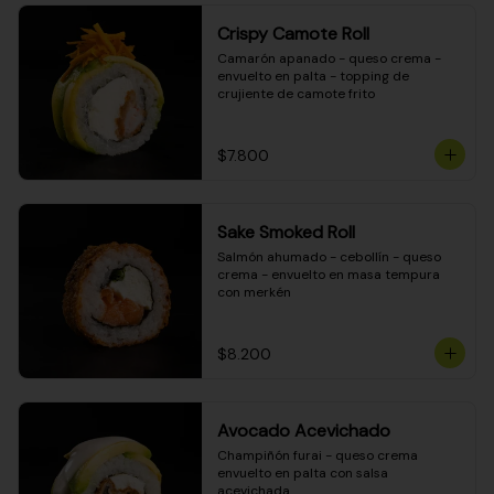
Crispy Camote Roll
Camarón apanado - queso crema - 
envuelto en palta - topping de 
crujiente de camote frito
$7.800
Sake Smoked Roll
Salmón ahumado - cebollín - queso 
crema - envuelto en masa tempura 
con merkén
$8.200
Avocado Acevichado
Champiñón furai - queso crema 
envuelto en palta con salsa 
acevichada