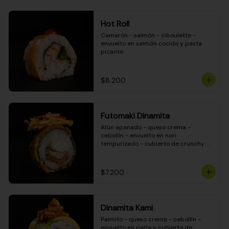
Hot Roll
Camarón - salmón - ciboulette - 
envuelto en salmón cocido y pasta 
picante
$8.200
Futomaki Dinamita
Atún apanado - queso crema - 
cebollín - envuelto en nori 
tempurizado - cubierto de crunchy 
kanikama en salsa DINAMITA!
$7.200
Dinamita Kami
Palmito - queso crema - cebollín - 
envuelto en palta y cubierto de 