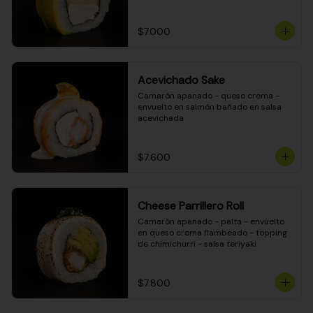
DINAMITA!
$7.000
Acevichado Sake
Camarón apanado - queso crema - 
envuelto en salmón bañado en salsa 
acevichada
$7.600
Cheese Parrillero Roll
Camarón apanado - palta - envuelto 
en queso crema flambeado - topping 
de chimichurri - salsa teriyaki
$7.800