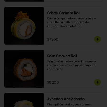
Crispy Camote Roll
Camarón apanado - queso crema - 
envuelto en palta - topping de 
crujiente de camote frito
$7.800
Sake Smoked Roll
Salmón ahumado - cebollín - queso 
crema - envuelto en masa tempura 
con merkén
$8.200
Avocado Acevichado
Champiñón furai - queso crema 