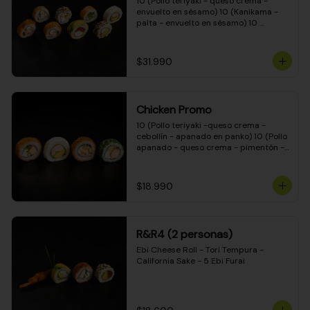
10 (Pollo teriyaki - queso crema - 
envuelto en sésamo) 10 (Kanikama - 
palta - envuelto en sésamo) 10 
(Salmón - queso crema - envuelto en 
palta) 10 (Pollo teriyaki - palta - 
envuelto en queso crema) 10 
$31.990
(Camarón - queso crema - cebollín - 
envuelto en masa tempura) 10 
(Kanikama - queso crema - cebollín - 
envuelto en masa tempura) 10 (Pollo 
Chicken Promo
teriyaki - queso crema - cebollín - 
envuelto en masa tempura) 10 
10 (Pollo teriyaki -queso crema - 
(Pimentón - queso crema - cebollín - 
cebollín - apanado en panko) 10 (Pollo 
envuelto en masa tempura)
apanado - queso crema - pimentón - 
apanado en panko) 10 (Pollo apanado 
- queso crema - palmito - envuelto en 
ciboulette) 10 (Pollo teriyaki - palta - 
$18.990
envuelto en queso crema)
R&R4 (2 personas)
Ebi Cheese Roll - Tori Tempura - 
California Sake - 5 Ebi Furai