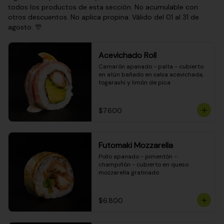
todos los productos de esta sección. No acumulable con
otros descuentos. No aplica propina. Válido del 01 al 31 de
agosto. 🎊
Acevichado Roll
Camarón apanado - palta - cubierto 
en atún bañado en salsa acevichada, 
togarashi y limón de pica
$7.600
Futomaki Mozzarella
Pollo apanado - pimentón - 
champiñón - cubierto en queso 
mozzarella gratinado
$6.800