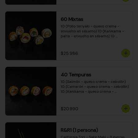
(Camarón - queso crema - cebollín - 
envuelto en masa tempura) 10 
(Kanikama - queso crema - cebollín - 
envuelto en masa tempura) 10 
60 Mixtas
(Pimentón - queso crema - cebollín - 
envuelto en masa tempura)
10 (Pollo teriyaki - queso crema - 
envuelto en sésamo) 10 (Kanikama - 
palta - envuelto en sésamo) 10 
(Salmón - queso crema - envuelto en 
palta) 10 (Pollo teriyaki - palta - 
envuelto en queso crema) 10 
$25.986
(Camarón - queso crema - cebollín - 
envuelto en masa tempura) 10 
(Pimentón - queso crema - cebollín - 
envuelto en masa tempura)
40 Tempuras
10 (Salmón - queso crema - cebollín) 
10 (Camarón - queso crema - cebollín) 
10 (Kanikama - queso crema - 
cebollín) 10 (Pollo teriyaki - queso 
crema - cebollín)
$20.990
R&R1 (1 persona)
California Tori - Sake Maki - 3 gyozas