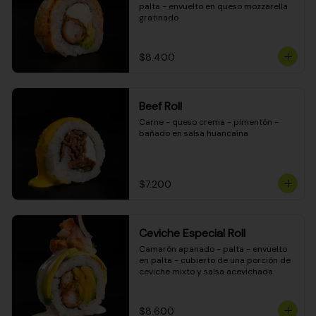
palta - envuelto en queso mozzarella 
gratinado
$8.400
Beef Roll
Carne - queso crema - pimentón - 
bañado en salsa huancaína
$7.200
Ceviche Especial Roll
Camarón apanado - palta - envuelto 
en palta - cubierto de una porción de 
ceviche mixto y salsa acevichada
$8.600