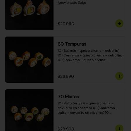
Acevichado Sake
$20.990
60 Tempuras
10 (Salmón - queso crema - cebollín) 
10 (Camarón - queso crema - cebollín) 
10 (Kanikama - queso crema - 
cebollín) 10 (Pimentón - queso crema 
- cebollín) 10 (Pollo teriyaki - queso 
crema - cebollín) 10 (Carne - queso 
$26.990
crema - cebollín)
70 Mixtas
10 (Pollo teriyaki - queso crema - 
envuelto en sésamo) 10 (Kanikama - 
palta - envuelto en sésamo) 10 
(Salmón - queso crema - envuelto en 
palta) 10 (Pollo teriyaki - queso crema 
- envuelto en queso crema) 10 
$28.990