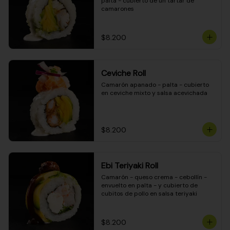
palta - cubierto de un tartar de 
camarones
$8.200
Ceviche Roll
Camarón apanado - palta - cubierto 
en ceviche mixto y salsa acevichada
$8.200
Ebi Teriyaki Roll
Camarón - queso crema - cebollín - 
envuelto en palta - y cubierto de 
cubitos de pollo en salsa teriyaki
$8.200