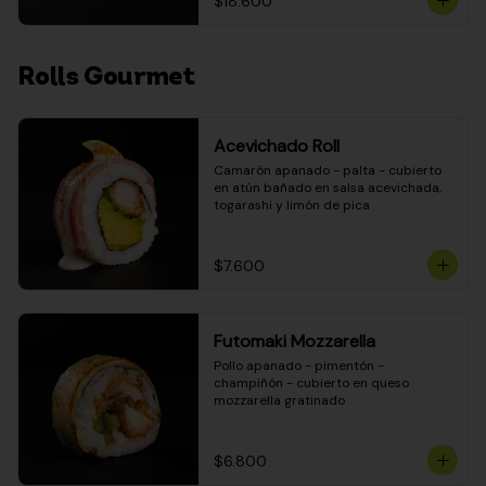
$18.600
Rolls Gourmet
Acevichado Roll
Camarón apanado - palta - cubierto 
en atún bañado en salsa acevichada, 
togarashi y limón de pica
$7.600
Futomaki Mozzarella
Pollo apanado - pimentón - 
champiñón - cubierto en queso 
mozzarella gratinado
$6.800