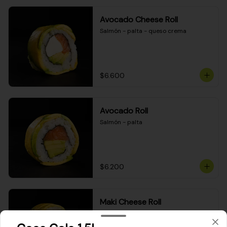
Avocado Cheese Roll
Salmón - palta - queso crema
$6.600
Avocado Roll
Salmón - palta
$6.200
Maki Cheese Roll
Kanikama - queso crema - palta