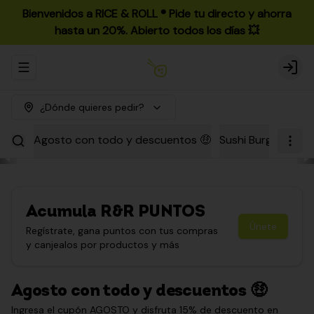
Bienvenidos a RICE & ROLL ®️ Pide tu directo y ahorra
hasta un 20%. Abierto todos los días 💥
Abrir menu de navegación
Login
¿Dónde quieres pedir?
Agosto con todo y descuentos 🤑
Sushi Burgers
Par
Acumula
R&R PUNTOS
Únete
Regístrate, gana puntos con tus compras
y canjealos por productos y más
Agosto con todo y descuentos 🤑
Ingresa el cupón AGOSTO y disfruta 15% de descuento en