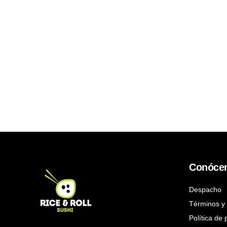
Conóce
Despacho
Términos y 
Política de 