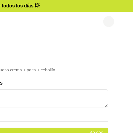
 todos los días 💥
queso crema + palta + cebollín
s