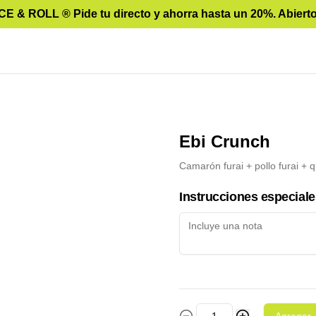
E & ROLL ®️ Pide tu directo y ahorra hasta un 20%. Abierto
Ebi Crunch
Camarón furai + pollo furai + 
Instrucciones especiale