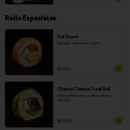
Rolls Especiales
Roll Royce
Salmón - camarón - palta
$7.200
Champi Cheese Furai Roll
Champiñón furai- queso crema - 
cebollín
$5.800