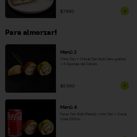
$7.990
Para almorzar!
Menú 2
1 Hot Tori + 1 Furai Tori Roll (env. palta) 
+ 5 Gyozas de Cerdo
$11.990
Menú 4
Furai Tori Roll (Palta) + Hot Tori + Coca 
Cola 220cc