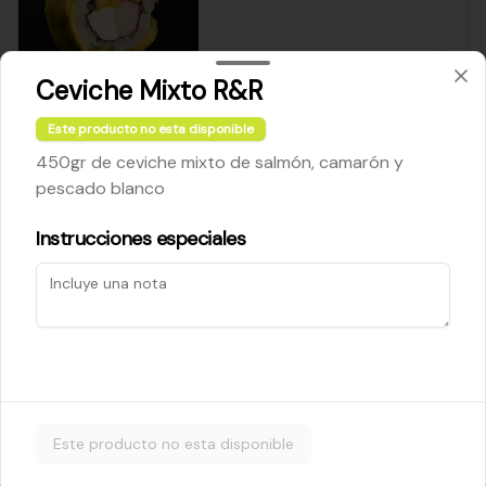
$5.200
Ceviche Mixto R&R
Este producto no esta disponible
Cheese Roll
450gr de ceviche mixto de salmón, camarón y
Queso crema - palta - cebollín
pescado blanco
Instrucciones especiales
$5.200
Ebi Roll
Camarón - palta
Este producto no esta disponible
$5.800