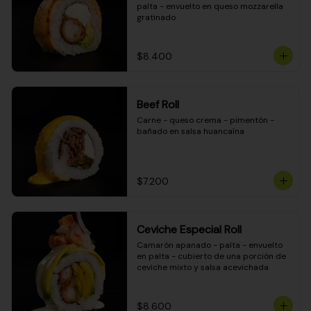
palta - envuelto en queso mozzarella 
gratinado
$8.400
Beef Roll
Carne - queso crema - pimentón - 
bañado en salsa huancaína
$7.200
Ceviche Especial Roll
Camarón apanado - palta - envuelto 
en palta - cubierto de una porción de 
ceviche mixto y salsa acevichada
$8.600