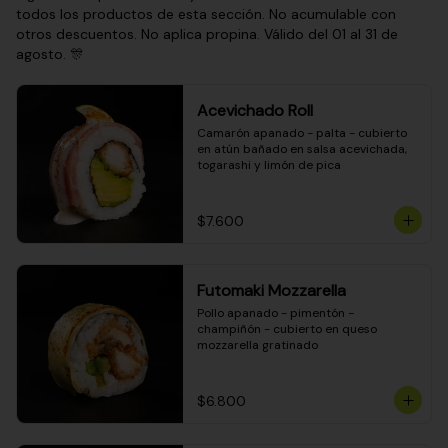
todos los productos de esta sección. No acumulable con
otros descuentos. No aplica propina. Válido del 01 al 31 de
agosto. 🎊
Acevichado Roll
Camarón apanado - palta - cubierto 
en atún bañado en salsa acevichada, 
togarashi y limón de pica
$7.600
Futomaki Mozzarella
Pollo apanado - pimentón - 
champiñón - cubierto en queso 
mozzarella gratinado
$6.800