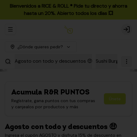
Bienvenidos a RICE & ROLL ®️ Pide tu directo y ahorra
hasta un 20%. Abierto todos los días 💥
Abrir menu de navegación
Login
¿Dónde quieres pedir?
Agosto con todo y descuentos 🤑
Sushi Burgers
Par
Acumula
R&R PUNTOS
Únete
Regístrate, gana puntos con tus compras
y canjealos por productos y más
Agosto con todo y descuentos 🤑
Ingresa el cupón AGOSTO y disfruta 15% de descuento en