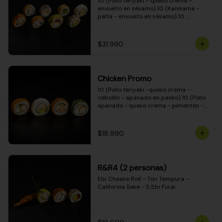
10 (Pollo teriyaki - queso crema - 
envuelto en sésamo) 10 (Kanikama - 
palta - envuelto en sésamo) 10 
(Salmón - queso crema - envuelto en 
palta) 10 (Pollo teriyaki - palta - 
envuelto en queso crema) 10 
$31.990
(Camarón - queso crema - cebollín - 
envuelto en masa tempura) 10 
(Kanikama - queso crema - cebollín - 
envuelto en masa tempura) 10 (Pollo 
Chicken Promo
teriyaki - queso crema - cebollín - 
envuelto en masa tempura) 10 
10 (Pollo teriyaki -queso crema - 
(Pimentón - queso crema - cebollín - 
cebollín - apanado en panko) 10 (Pollo 
envuelto en masa tempura)
apanado - queso crema - pimentón - 
apanado en panko) 10 (Pollo apanado 
- queso crema - palmito - envuelto en 
ciboulette) 10 (Pollo teriyaki - palta - 
$18.990
envuelto en queso crema)
R&R4 (2 personas)
Ebi Cheese Roll - Tori Tempura - 
California Sake - 5 Ebi Furai