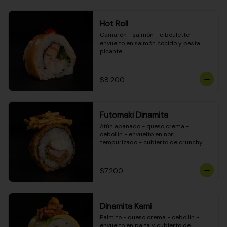
Hot Roll
Camarón - salmón - ciboulette - 
envuelto en salmón cocido y pasta 
picante
$8.200
Futomaki Dinamita
Atún apanado - queso crema - 
cebollín - envuelto en nori 
tempurizado - cubierto de crunchy 
kanikama en salsa DINAMITA!
$7.200
Dinamita Kami
Palmito - queso crema - cebollín - 
envuelto en palta y cubierto de 