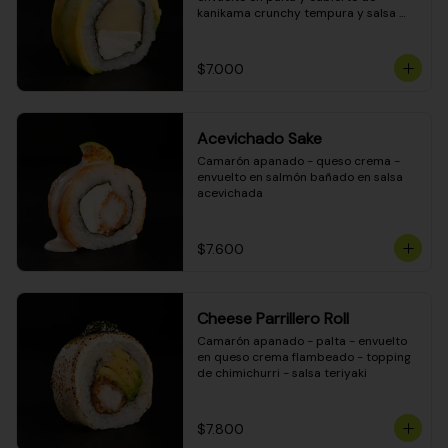
kanikama crunchy tempura y salsa 
DINAMITA!
$7.000
Acevichado Sake
Camarón apanado - queso crema - 
envuelto en salmón bañado en salsa 
acevichada
$7.600
Cheese Parrillero Roll
Camarón apanado - palta - envuelto 
en queso crema flambeado - topping 
de chimichurri - salsa teriyaki
$7.800