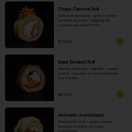
Crispy Camote Roll
Camarón apanado - queso crema - 
envuelto en palta - topping de 
crujiente de camote frito
$7.800
Sake Smoked Roll
Salmón ahumado - cebollín - queso 
crema - envuelto en masa tempura 
con merkén
$8.200
Avocado Acevichado
Champiñón furai - queso crema 
envuelto en palta con salsa 
acevichada