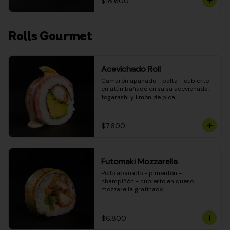
$18.600
Rolls Gourmet
Acevichado Roll
Camarón apanado - palta - cubierto 
en atún bañado en salsa acevichada, 
togarashi y limón de pica
$7.600
Futomaki Mozzarella
Pollo apanado - pimentón - 
champiñón - cubierto en queso 
mozzarella gratinado
$6.800