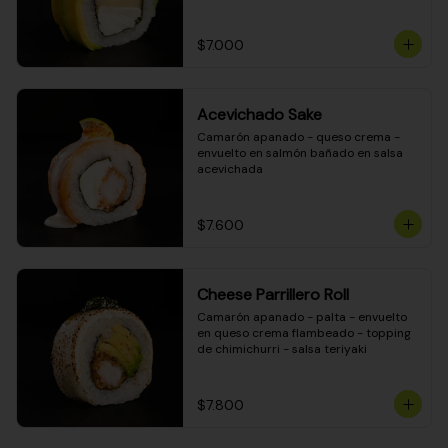
DINAMITA!
$7.000
Acevichado Sake
Camarón apanado - queso crema - 
envuelto en salmón bañado en salsa 
acevichada
$7.600
Cheese Parrillero Roll
Camarón apanado - palta - envuelto 
en queso crema flambeado - topping 
de chimichurri - salsa teriyaki
$7.800