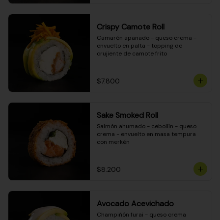
Crispy Camote Roll
Camarón apanado - queso crema - 
envuelto en palta - topping de 
crujiente de camote frito
$7.800
Sake Smoked Roll
Salmón ahumado - cebollín - queso 
crema - envuelto en masa tempura 
con merkén
$8.200
Avocado Acevichado
Champiñón furai - queso crema 