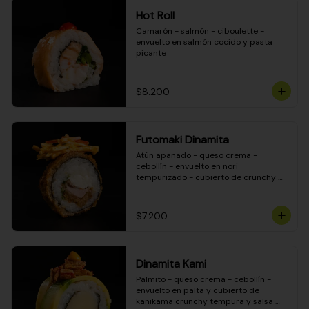
Hot Roll
Camarón - salmón - ciboulette - 
envuelto en salmón cocido y pasta 
picante
$8.200
Futomaki Dinamita
Atún apanado - queso crema - 
cebollín - envuelto en nori 
tempurizado - cubierto de crunchy 
kanikama en salsa DINAMITA!
$7.200
Dinamita Kami
Palmito - queso crema - cebollín - 
envuelto en palta y cubierto de 
kanikama crunchy tempura y salsa 