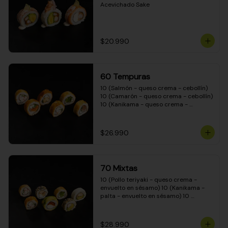
Acevichado Sake
$20.990
60 Tempuras
10 (Salmón - queso crema - cebollín) 
10 (Camarón - queso crema - cebollín) 
10 (Kanikama - queso crema - 
cebollín) 10 (Pimentón - queso crema 
- cebollín) 10 (Pollo teriyaki - queso 
crema - cebollín) 10 (Carne - queso 
$26.990
crema - cebollín)
70 Mixtas
10 (Pollo teriyaki - queso crema - 
envuelto en sésamo) 10 (Kanikama - 
palta - envuelto en sésamo) 10 
(Salmón - queso crema - envuelto en 
palta) 10 (Pollo teriyaki - queso crema 
- envuelto en queso crema) 10 
$28.990