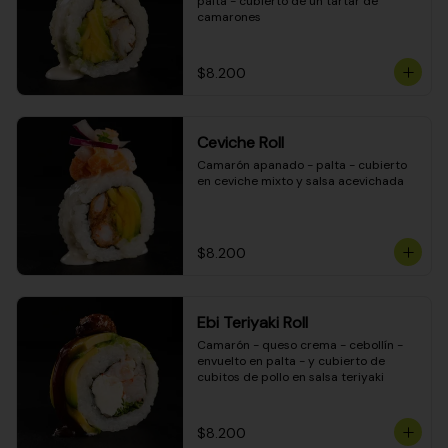
palta - cubierto de un tartar de 
camarones
$8.200
Ceviche Roll
Camarón apanado - palta - cubierto 
en ceviche mixto y salsa acevichada
$8.200
Ebi Teriyaki Roll
Camarón - queso crema - cebollín - 
envuelto en palta - y cubierto de 
cubitos de pollo en salsa teriyaki
$8.200