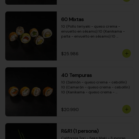
(Camarón - queso crema - cebollín - 
envuelto en masa tempura) 10 
(Kanikama - queso crema - cebollín - 
envuelto en masa tempura) 10 
60 Mixtas
(Pimentón - queso crema - cebollín - 
envuelto en masa tempura)
10 (Pollo teriyaki - queso crema - 
envuelto en sésamo) 10 (Kanikama - 
palta - envuelto en sésamo) 10 
(Salmón - queso crema - envuelto en 
palta) 10 (Pollo teriyaki - palta - 
envuelto en queso crema) 10 
$25.986
(Camarón - queso crema - cebollín - 
envuelto en masa tempura) 10 
(Pimentón - queso crema - cebollín - 
envuelto en masa tempura)
40 Tempuras
10 (Salmón - queso crema - cebollín) 
10 (Camarón - queso crema - cebollín) 
10 (Kanikama - queso crema - 
cebollín) 10 (Pollo teriyaki - queso 
crema - cebollín)
$20.990
R&R1 (1 persona)
California Tori - Sake Maki - 3 gyozas