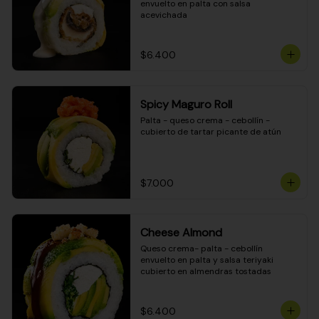
envuelto en palta con salsa 
acevichada
$6.400
Spicy Maguro Roll
Palta - queso crema - cebollín - 
cubierto de tartar picante de atún
$7.000
Cheese Almond
Queso crema- palta - cebollín 
envuelto en palta y salsa teriyaki 
cubierto en almendras tostadas
$6.400