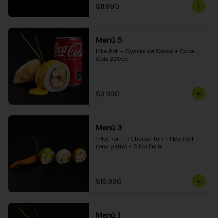
$11.990
Menú 5
Inka Roll + Gyozas de Cerdo + Coca 
Cola 220cc
$9.990
Menú 3
1 Hot Tori + 1 Cheese Tori + 1 Ebi Roll 
(env. palta) + 5 Ebi Furai
$18.990
Menú 1