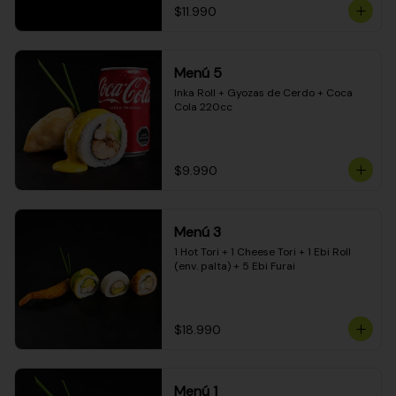
$11.990
Menú 5
Inka Roll + Gyozas de Cerdo + Coca 
Cola 220cc
$9.990
Menú 3
1 Hot Tori + 1 Cheese Tori + 1 Ebi Roll 
(env. palta) + 5 Ebi Furai
$18.990
Menú 1