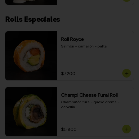
Rolls Especiales
Roll Royce
Salmón - camarón - palta
$7.200
Champi Cheese Furai Roll
Champiñón furai- queso crema - 
cebollín
$5.800