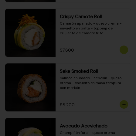
Crispy Camote Roll
Camarón apanado - queso crema - 
envuelto en palta - topping de 
crujiente de camote frito
$7.800
Sake Smoked Roll
Salmón ahumado - cebollín - queso 
crema - envuelto en masa tempura 
con merkén
$8.200
Avocado Acevichado
Champiñón furai - queso crema 