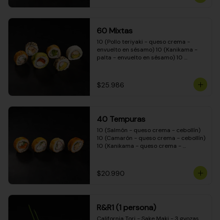
(Camarón - queso crema - cebollín - 
envuelto en masa tempura) 10 
(Kanikama - queso crema - cebollín - 
envuelto en masa tempura) 10 
60 Mixtas
(Pimentón - queso crema - cebollín - 
envuelto en masa tempura)
10 (Pollo teriyaki - queso crema - 
envuelto en sésamo) 10 (Kanikama - 
palta - envuelto en sésamo) 10 
(Salmón - queso crema - envuelto en 
palta) 10 (Pollo teriyaki - palta - 
envuelto en queso crema) 10 
$25.986
(Camarón - queso crema - cebollín - 
envuelto en masa tempura) 10 
(Pimentón - queso crema - cebollín - 
envuelto en masa tempura)
40 Tempuras
10 (Salmón - queso crema - cebollín) 
10 (Camarón - queso crema - cebollín) 
10 (Kanikama - queso crema - 
cebollín) 10 (Pollo teriyaki - queso 
crema - cebollín)
$20.990
R&R1 (1 persona)
California Tori - Sake Maki - 3 gyozas