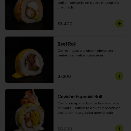
palta - envuelto en queso mozzarella 
gratinado
$8.400
Beef Roll
Carne - queso crema - pimentón - 
bañado en salsa huancaína
$7.200
Ceviche Especial Roll
Camarón apanado - palta - envuelto 
en palta - cubierto de una porción de 
ceviche mixto y salsa acevichada
$8.600