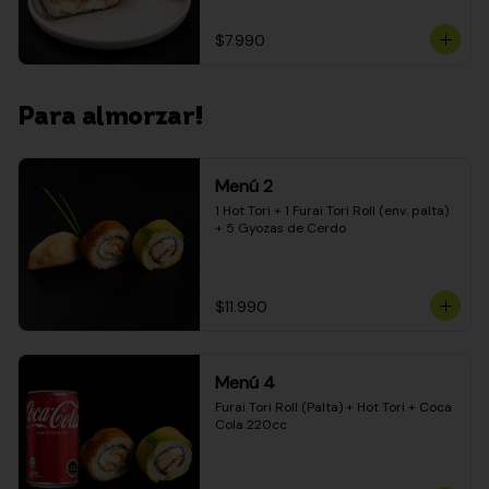
$7.990
Para almorzar!
Menú 2
1 Hot Tori + 1 Furai Tori Roll (env. palta) 
+ 5 Gyozas de Cerdo
$11.990
Menú 4
Furai Tori Roll (Palta) + Hot Tori + Coca 
Cola 220cc