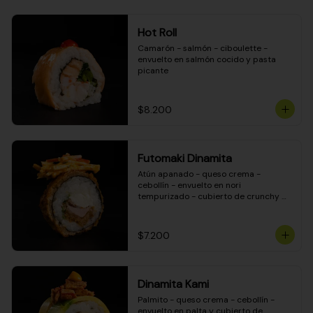
Hot Roll
Camarón - salmón - ciboulette - 
envuelto en salmón cocido y pasta 
picante
$8.200
Futomaki Dinamita
Atún apanado - queso crema - 
cebollín - envuelto en nori 
tempurizado - cubierto de crunchy 
kanikama en salsa DINAMITA!
$7.200
Dinamita Kami
Palmito - queso crema - cebollín - 
envuelto en palta y cubierto de 