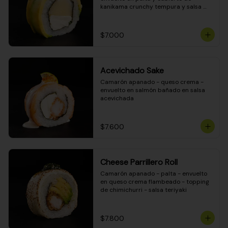
kanikama crunchy tempura y salsa 
DINAMITA!
$7.000
Acevichado Sake
Camarón apanado - queso crema - 
envuelto en salmón bañado en salsa 
acevichada
$7.600
Cheese Parrillero Roll
Camarón apanado - palta - envuelto 
en queso crema flambeado - topping 
de chimichurri - salsa teriyaki
$7.800