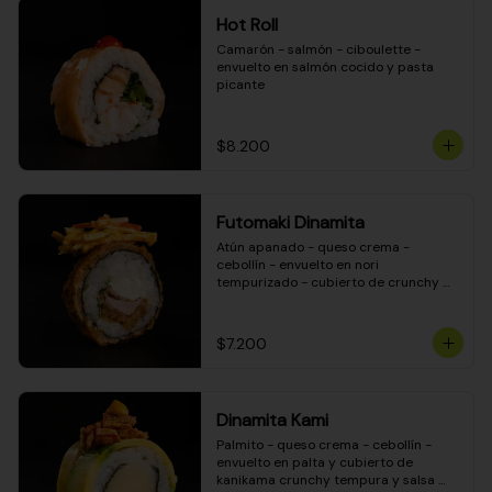
Hot Roll
Camarón - salmón - ciboulette - 
envuelto en salmón cocido y pasta 
picante
$8.200
Futomaki Dinamita
Atún apanado - queso crema - 
cebollín - envuelto en nori 
tempurizado - cubierto de crunchy 
kanikama en salsa DINAMITA!
$7.200
Dinamita Kami
Palmito - queso crema - cebollín - 
envuelto en palta y cubierto de 
kanikama crunchy tempura y salsa 