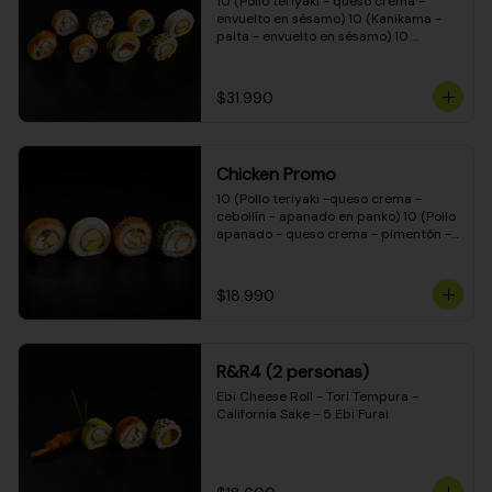
10 (Pollo teriyaki - queso crema - 
envuelto en sésamo) 10 (Kanikama - 
palta - envuelto en sésamo) 10 
(Salmón - queso crema - envuelto en 
palta) 10 (Pollo teriyaki - palta - 
envuelto en queso crema) 10 
$31.990
(Camarón - queso crema - cebollín - 
envuelto en masa tempura) 10 
(Kanikama - queso crema - cebollín - 
envuelto en masa tempura) 10 (Pollo 
Chicken Promo
teriyaki - queso crema - cebollín - 
envuelto en masa tempura) 10 
10 (Pollo teriyaki -queso crema - 
(Pimentón - queso crema - cebollín - 
cebollín - apanado en panko) 10 (Pollo 
envuelto en masa tempura)
apanado - queso crema - pimentón - 
apanado en panko) 10 (Pollo apanado 
- queso crema - palmito - envuelto en 
ciboulette) 10 (Pollo teriyaki - palta - 
$18.990
envuelto en queso crema)
R&R4 (2 personas)
Ebi Cheese Roll - Tori Tempura - 
California Sake - 5 Ebi Furai