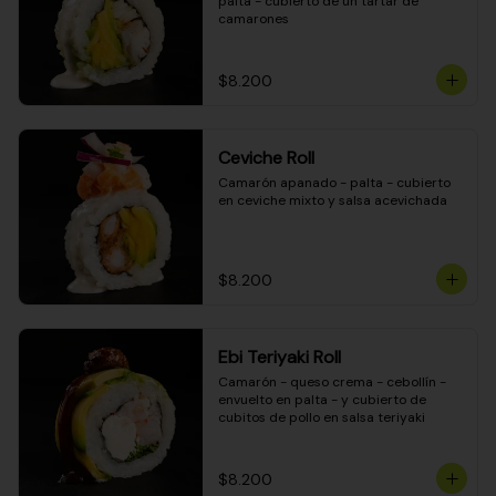
palta - cubierto de un tartar de 
camarones
$8.200
Ceviche Roll
Camarón apanado - palta - cubierto 
en ceviche mixto y salsa acevichada
$8.200
Ebi Teriyaki Roll
Camarón - queso crema - cebollín - 
envuelto en palta - y cubierto de 
cubitos de pollo en salsa teriyaki
$8.200