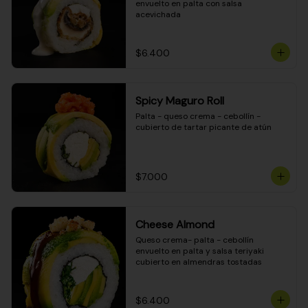
envuelto en palta con salsa 
acevichada
$6.400
Spicy Maguro Roll
Palta - queso crema - cebollín - 
cubierto de tartar picante de atún
$7.000
Cheese Almond
Queso crema- palta - cebollín 
envuelto en palta y salsa teriyaki 
cubierto en almendras tostadas
$6.400