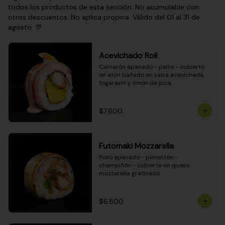
todos los productos de esta sección. No acumulable con
otros descuentos. No aplica propina. Válido del 01 al 31 de
agosto. 🎊
Acevichado Roll
Camarón apanado - palta - cubierto 
en atún bañado en salsa acevichada, 
togarashi y limón de pica
$7.600
Futomaki Mozzarella
Pollo apanado - pimentón - 
champiñón - cubierto en queso 
mozzarella gratinado
$6.800