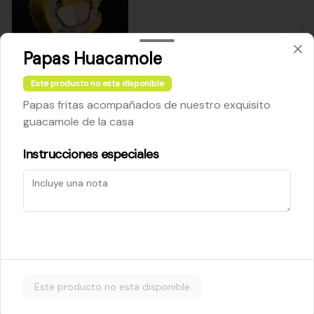
$5.200
Papas Huacamole
Este producto no esta disponible
Cheese Roll
Papas fritas acompañados de nuestro exquisito
Queso crema - palta - cebollín
guacamole de la casa
Instrucciones especiales
$5.200
Ebi Roll
Camarón - palta
Este producto no esta disponible
$5.800