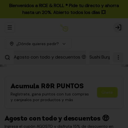
Bienvenidos a RICE & ROLL ®️ Pide tu directo y ahorra
hasta un 20%. Abierto todos los días 💥
Abrir menu de navegación
Login
¿Dónde quieres pedir?
Agosto con todo y descuentos 🤑
Sushi Burgers
Par
Acumula
R&R PUNTOS
Únete
Regístrate, gana puntos con tus compras
y canjealos por productos y más
Agosto con todo y descuentos 🤑
Ingresa el cupón AGOSTO y disfruta 15% de descuento en