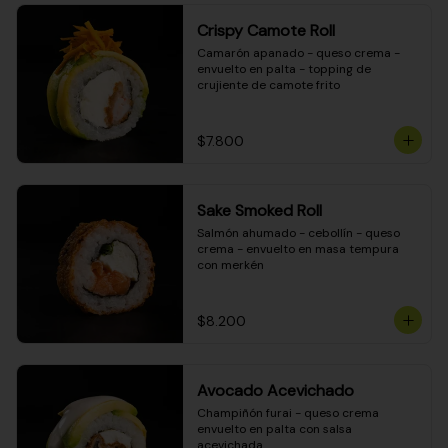
Crispy Camote Roll
Camarón apanado - queso crema - 
envuelto en palta - topping de 
crujiente de camote frito
$7.800
Sake Smoked Roll
Salmón ahumado - cebollín - queso 
crema - envuelto en masa tempura 
con merkén
$8.200
Avocado Acevichado
Champiñón furai - queso crema 
envuelto en palta con salsa 
acevichada