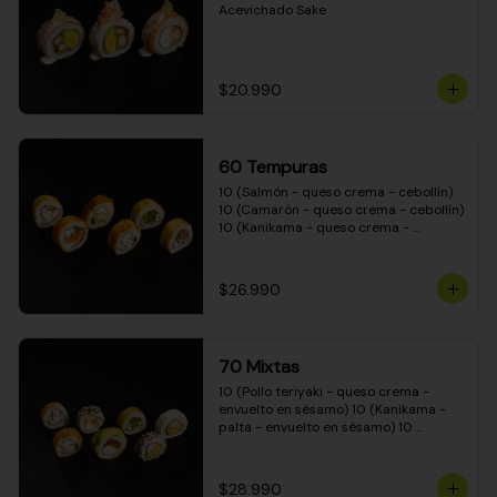
Acevichado Sake
$20.990
60 Tempuras
10 (Salmón - queso crema - cebollín) 
10 (Camarón - queso crema - cebollín) 
10 (Kanikama - queso crema - 
cebollín) 10 (Pimentón - queso crema 
- cebollín) 10 (Pollo teriyaki - queso 
crema - cebollín) 10 (Carne - queso 
$26.990
crema - cebollín)
70 Mixtas
10 (Pollo teriyaki - queso crema - 
envuelto en sésamo) 10 (Kanikama - 
palta - envuelto en sésamo) 10 
(Salmón - queso crema - envuelto en 
palta) 10 (Pollo teriyaki - queso crema 
- envuelto en queso crema) 10 
$28.990