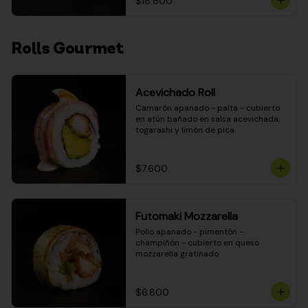
$18.600
Rolls Gourmet
Acevichado Roll
Camarón apanado - palta - cubierto 
en atún bañado en salsa acevichada, 
togarashi y limón de pica
$7.600
Futomaki Mozzarella
Pollo apanado - pimentón - 
champiñón - cubierto en queso 
mozzarella gratinado
$6.800