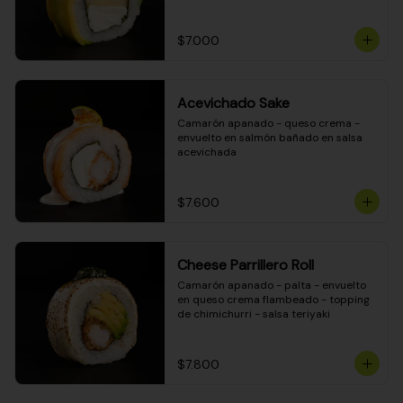
DINAMITA!
$7.000
Acevichado Sake
Camarón apanado - queso crema - 
envuelto en salmón bañado en salsa 
acevichada
$7.600
Cheese Parrillero Roll
Camarón apanado - palta - envuelto 
en queso crema flambeado - topping 
de chimichurri - salsa teriyaki
$7.800