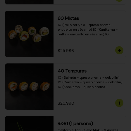
(Camarón - queso crema - cebollín - 
envuelto en masa tempura) 10 
(Kanikama - queso crema - cebollín - 
envuelto en masa tempura) 10 
60 Mixtas
(Pimentón - queso crema - cebollín - 
envuelto en masa tempura)
10 (Pollo teriyaki - queso crema - 
envuelto en sésamo) 10 (Kanikama - 
palta - envuelto en sésamo) 10 
(Salmón - queso crema - envuelto en 
palta) 10 (Pollo teriyaki - palta - 
envuelto en queso crema) 10 
$25.986
(Camarón - queso crema - cebollín - 
envuelto en masa tempura) 10 
(Pimentón - queso crema - cebollín - 
envuelto en masa tempura)
40 Tempuras
10 (Salmón - queso crema - cebollín) 
10 (Camarón - queso crema - cebollín) 
10 (Kanikama - queso crema - 
cebollín) 10 (Pollo teriyaki - queso 
crema - cebollín)
$20.990
R&R1 (1 persona)
California Tori - Sake Maki - 3 gyozas