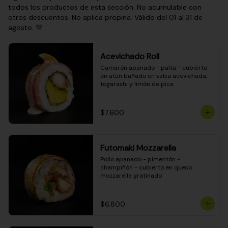
todos los productos de esta sección. No acumulable con
otros descuentos. No aplica propina. Válido del 01 al 31 de
agosto. 🎊
Acevichado Roll
Camarón apanado - palta - cubierto 
en atún bañado en salsa acevichada, 
togarashi y limón de pica
$7.600
Futomaki Mozzarella
Pollo apanado - pimentón - 
champiñón - cubierto en queso 
mozzarella gratinado
$6.800