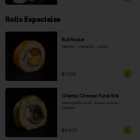
Rolls Especiales
Roll Royce
Salmón - camarón - palta
$7.200
Champi Cheese Furai Roll
Champiñón furai- queso crema - 
cebollín
$5.800