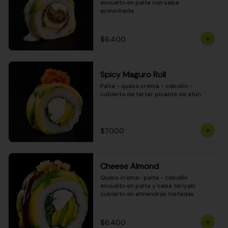
envuelto en palta con salsa 
acevichada
$6.400
Spicy Maguro Roll
Palta - queso crema - cebollín - 
cubierto de tartar picante de atún
$7.000
Cheese Almond
Queso crema- palta - cebollín 
envuelto en palta y salsa teriyaki 
cubierto en almendras tostadas
$6.400