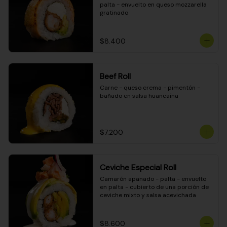
palta - envuelto en queso mozzarella 
gratinado
$8.400
Beef Roll
Carne - queso crema - pimentón - 
bañado en salsa huancaína
$7.200
Ceviche Especial Roll
Camarón apanado - palta - envuelto 
en palta - cubierto de una porción de 
ceviche mixto y salsa acevichada
$8.600