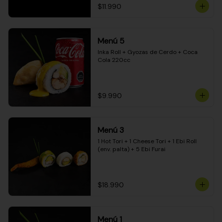
$11.990
Menú 5
Inka Roll + Gyozas de Cerdo + Coca 
Cola 220cc
$9.990
Menú 3
1 Hot Tori + 1 Cheese Tori + 1 Ebi Roll 
(env. palta) + 5 Ebi Furai
$18.990
Menú 1