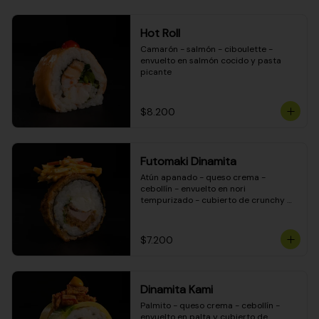
Hot Roll
Camarón - salmón - ciboulette - 
envuelto en salmón cocido y pasta 
picante
$8.200
Futomaki Dinamita
Atún apanado - queso crema - 
cebollín - envuelto en nori 
tempurizado - cubierto de crunchy 
kanikama en salsa DINAMITA!
$7.200
Dinamita Kami
Palmito - queso crema - cebollín - 
envuelto en palta y cubierto de 