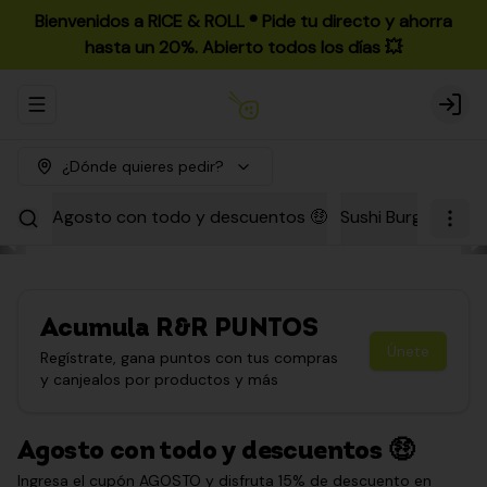
Bienvenidos a RICE & ROLL ®️ Pide tu directo y ahorra
hasta un 20%. Abierto todos los días 💥
Abrir menu de navegación
Login
¿Dónde quieres pedir?
Agosto con todo y descuentos 🤑
Sushi Burgers
Par
Acumula
R&R PUNTOS
Únete
Regístrate, gana puntos con tus compras
y canjealos por productos y más
Agosto con todo y descuentos 🤑
Ingresa el cupón AGOSTO y disfruta 15% de descuento en