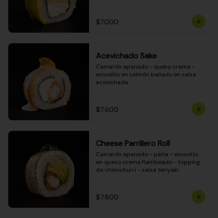
DINAMITA!
$7.000
Acevichado Sake
Camarón apanado - queso crema - 
envuelto en salmón bañado en salsa 
acevichada
$7.600
Cheese Parrillero Roll
Camarón apanado - palta - envuelto 
en queso crema flambeado - topping 
de chimichurri - salsa teriyaki
$7.800