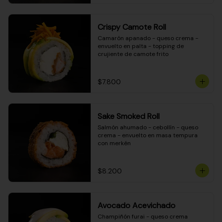
Crispy Camote Roll
Camarón apanado - queso crema - 
envuelto en palta - topping de 
crujiente de camote frito
$7.800
Sake Smoked Roll
Salmón ahumado - cebollín - queso 
crema - envuelto en masa tempura 
con merkén
$8.200
Avocado Acevichado
Champiñón furai - queso crema 