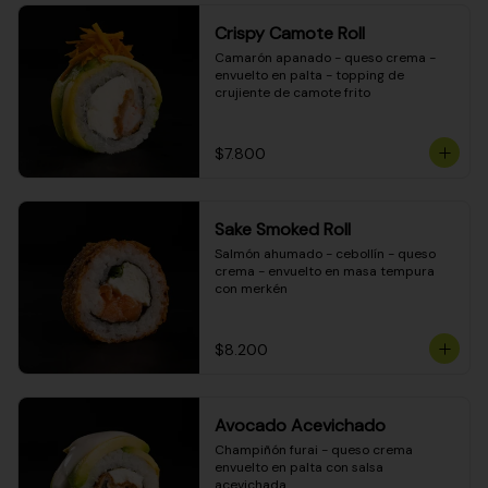
Crispy Camote Roll
Camarón apanado - queso crema - 
envuelto en palta - topping de 
crujiente de camote frito
$7.800
Sake Smoked Roll
Salmón ahumado - cebollín - queso 
crema - envuelto en masa tempura 
con merkén
$8.200
Avocado Acevichado
Champiñón furai - queso crema 
envuelto en palta con salsa 
acevichada