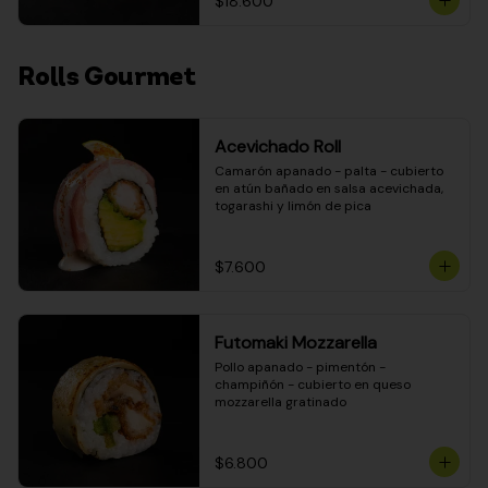
$18.600
Rolls Gourmet
Acevichado Roll
Camarón apanado - palta - cubierto 
en atún bañado en salsa acevichada, 
togarashi y limón de pica
$7.600
Futomaki Mozzarella
Pollo apanado - pimentón - 
champiñón - cubierto en queso 
mozzarella gratinado
$6.800