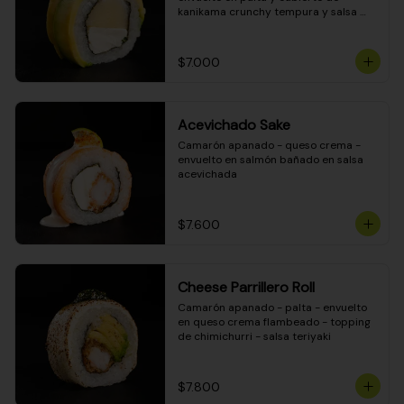
kanikama crunchy tempura y salsa 
DINAMITA!
$7.000
Acevichado Sake
Camarón apanado - queso crema - 
envuelto en salmón bañado en salsa 
acevichada
$7.600
Cheese Parrillero Roll
Camarón apanado - palta - envuelto 
en queso crema flambeado - topping 
de chimichurri - salsa teriyaki
$7.800