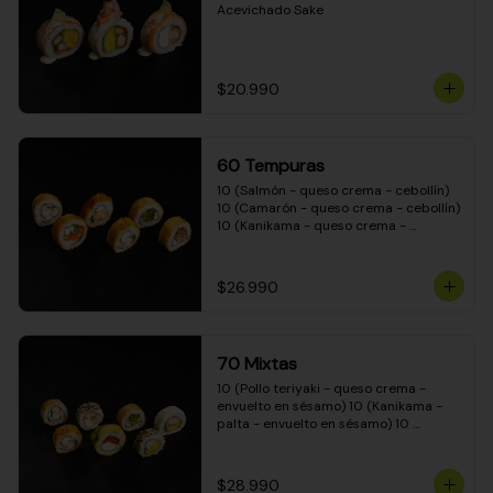
Acevichado Sake
$20.990
60 Tempuras
10 (Salmón - queso crema - cebollín) 
10 (Camarón - queso crema - cebollín) 
10 (Kanikama - queso crema - 
cebollín) 10 (Pimentón - queso crema 
- cebollín) 10 (Pollo teriyaki - queso 
crema - cebollín) 10 (Carne - queso 
$26.990
crema - cebollín)
70 Mixtas
10 (Pollo teriyaki - queso crema - 
envuelto en sésamo) 10 (Kanikama - 
palta - envuelto en sésamo) 10 
(Salmón - queso crema - envuelto en 
palta) 10 (Pollo teriyaki - queso crema 
- envuelto en queso crema) 10 
$28.990