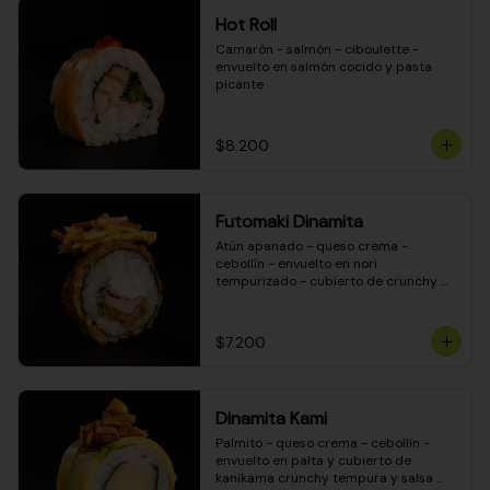
Hot Roll
Camarón - salmón - ciboulette - 
envuelto en salmón cocido y pasta 
picante
$8.200
Futomaki Dinamita
Atún apanado - queso crema - 
cebollín - envuelto en nori 
tempurizado - cubierto de crunchy 
kanikama en salsa DINAMITA!
$7.200
Dinamita Kami
Palmito - queso crema - cebollín - 
envuelto en palta y cubierto de 
kanikama crunchy tempura y salsa 