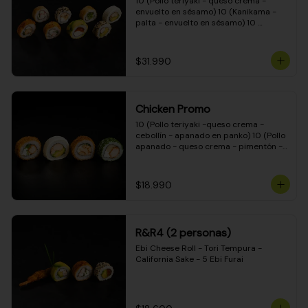
10 (Pollo teriyaki - queso crema - 
envuelto en sésamo) 10 (Kanikama - 
palta - envuelto en sésamo) 10 
(Salmón - queso crema - envuelto en 
palta) 10 (Pollo teriyaki - palta - 
envuelto en queso crema) 10 
$31.990
(Camarón - queso crema - cebollín - 
envuelto en masa tempura) 10 
(Kanikama - queso crema - cebollín - 
envuelto en masa tempura) 10 (Pollo 
Chicken Promo
teriyaki - queso crema - cebollín - 
envuelto en masa tempura) 10 
10 (Pollo teriyaki -queso crema - 
(Pimentón - queso crema - cebollín - 
cebollín - apanado en panko) 10 (Pollo 
envuelto en masa tempura)
apanado - queso crema - pimentón - 
apanado en panko) 10 (Pollo apanado 
- queso crema - palmito - envuelto en 
ciboulette) 10 (Pollo teriyaki - palta - 
$18.990
envuelto en queso crema)
R&R4 (2 personas)
Ebi Cheese Roll - Tori Tempura - 
California Sake - 5 Ebi Furai