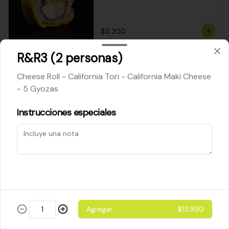
$5.200
R&R3 (2 personas)
Cheese Roll
Cheese Roll - California Tori - California Maki Cheese
Queso crema - palta - cebollín
- 5 Gyozas
Instrucciones especiales
$5.200
Ebi Roll
Camarón - palta
Agregar
$13.990
$5.800