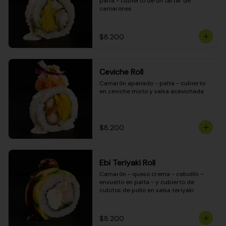
palta - cubierto de un tartar de 
camarones
$8.200
Ceviche Roll
Camarón apanado - palta - cubierto 
en ceviche mixto y salsa acevichada
$8.200
Ebi Teriyaki Roll
Camarón - queso crema - cebollín - 
envuelto en palta - y cubierto de 
cubitos de pollo en salsa teriyaki
$8.200