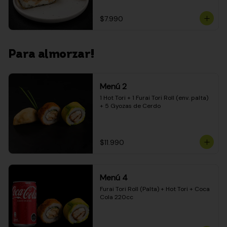
$7.990
Para almorzar!
Menú 2
1 Hot Tori + 1 Furai Tori Roll (env. palta) 
+ 5 Gyozas de Cerdo
$11.990
Menú 4
Furai Tori Roll (Palta) + Hot Tori + Coca 
Cola 220cc