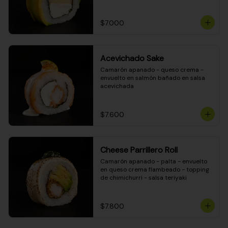
DINAMITA!
$7.000
Acevichado Sake
Camarón apanado - queso crema - 
envuelto en salmón bañado en salsa 
acevichada
$7.600
Cheese Parrillero Roll
Camarón apanado - palta - envuelto 
en queso crema flambeado - topping 
de chimichurri - salsa teriyaki
$7.800