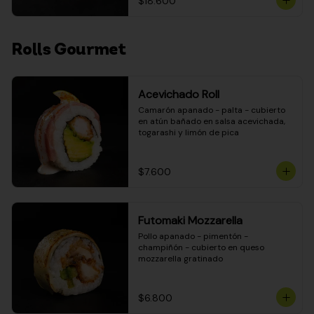
$18.600
Rolls Gourmet
Acevichado Roll
Camarón apanado - palta - cubierto 
en atún bañado en salsa acevichada, 
togarashi y limón de pica
$7.600
Futomaki Mozzarella
Pollo apanado - pimentón - 
champiñón - cubierto en queso 
mozzarella gratinado
$6.800