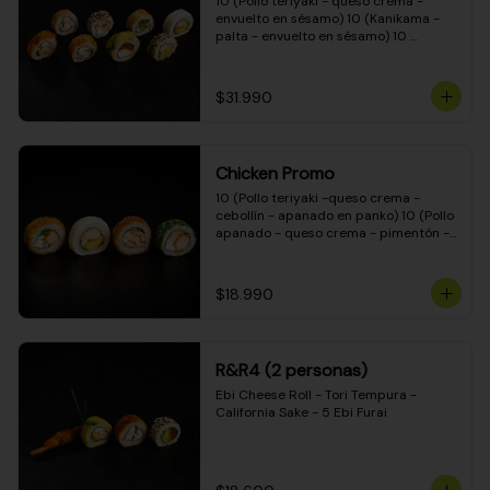
10 (Pollo teriyaki - queso crema - 
envuelto en sésamo) 10 (Kanikama - 
palta - envuelto en sésamo) 10 
(Salmón - queso crema - envuelto en 
palta) 10 (Pollo teriyaki - palta - 
envuelto en queso crema) 10 
$31.990
(Camarón - queso crema - cebollín - 
envuelto en masa tempura) 10 
(Kanikama - queso crema - cebollín - 
envuelto en masa tempura) 10 (Pollo 
Chicken Promo
teriyaki - queso crema - cebollín - 
envuelto en masa tempura) 10 
10 (Pollo teriyaki -queso crema - 
(Pimentón - queso crema - cebollín - 
cebollín - apanado en panko) 10 (Pollo 
envuelto en masa tempura)
apanado - queso crema - pimentón - 
apanado en panko) 10 (Pollo apanado 
- queso crema - palmito - envuelto en 
ciboulette) 10 (Pollo teriyaki - palta - 
$18.990
envuelto en queso crema)
R&R4 (2 personas)
Ebi Cheese Roll - Tori Tempura - 
California Sake - 5 Ebi Furai