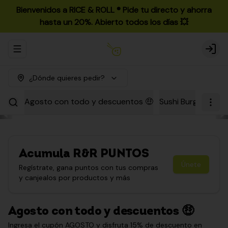
Bienvenidos a RICE & ROLL ®️ Pide tu directo y ahorra
hasta un 20%. Abierto todos los días 💥
Abrir menu de navegación
Login
¿Dónde quieres pedir?
Agosto con todo y descuentos 🤑
Sushi Burgers
Par
Acumula
R&R PUNTOS
Únete
Regístrate, gana puntos con tus compras
y canjealos por productos y más
Agosto con todo y descuentos 🤑
Ingresa el cupón AGOSTO y disfruta 15% de descuento en