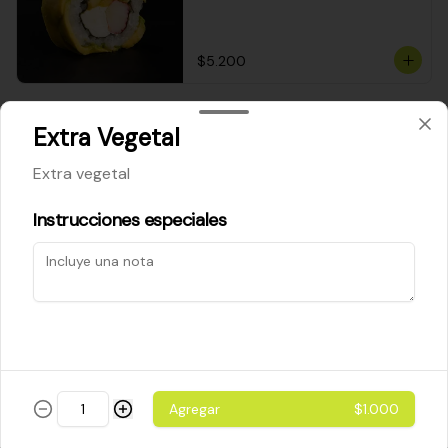
$5.200
Cheese Roll
Extra Vegetal
Queso crema - palta - cebollín
Extra vegetal
Instrucciones especiales
$5.200
Ebi Roll
Camarón - palta
Agregar
$1.000
$5.800