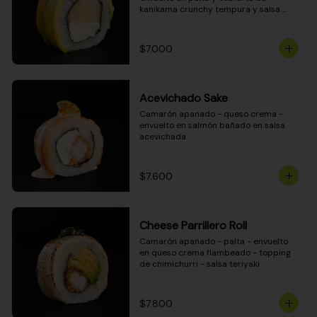
kanikama crunchy tempura y salsa 
DINAMITA!
$7.000
Acevichado Sake
Camarón apanado - queso crema - 
envuelto en salmón bañado en salsa 
acevichada
$7.600
Cheese Parrillero Roll
Camarón apanado - palta - envuelto 
en queso crema flambeado - topping 
de chimichurri - salsa teriyaki
$7.800