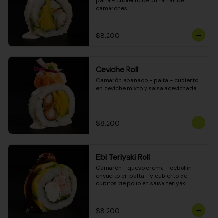
palta - cubierto de un tartar de 
camarones
$8.200
Ceviche Roll
Camarón apanado - palta - cubierto 
en ceviche mixto y salsa acevichada
$8.200
Ebi Teriyaki Roll
Camarón - queso crema - cebollín - 
envuelto en palta - y cubierto de 
cubitos de pollo en salsa teriyaki
$8.200