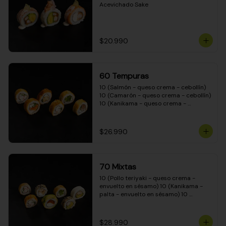
Acevichado Sake
$20.990
60 Tempuras
10 (Salmón - queso crema - cebollín) 
10 (Camarón - queso crema - cebollín) 
10 (Kanikama - queso crema - 
cebollín) 10 (Pimentón - queso crema 
- cebollín) 10 (Pollo teriyaki - queso 
crema - cebollín) 10 (Carne - queso 
$26.990
crema - cebollín)
70 Mixtas
10 (Pollo teriyaki - queso crema - 
envuelto en sésamo) 10 (Kanikama - 
palta - envuelto en sésamo) 10 
(Salmón - queso crema - envuelto en 
palta) 10 (Pollo teriyaki - queso crema 
- envuelto en queso crema) 10 
$28.990