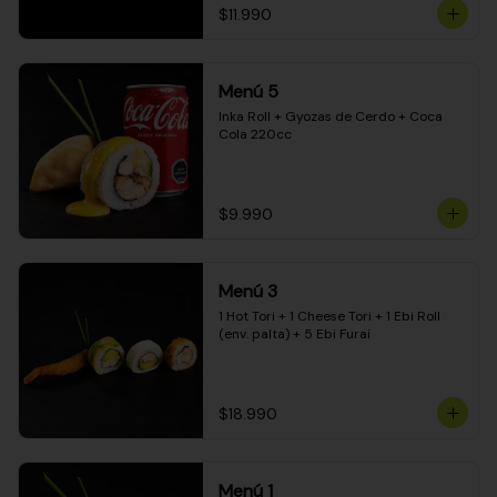
$11.990
Menú 5
Inka Roll + Gyozas de Cerdo + Coca 
Cola 220cc
$9.990
Menú 3
1 Hot Tori + 1 Cheese Tori + 1 Ebi Roll 
(env. palta) + 5 Ebi Furai
$18.990
Menú 1