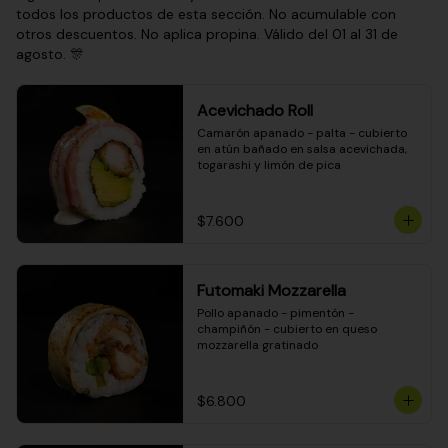
todos los productos de esta sección. No acumulable con
otros descuentos. No aplica propina. Válido del 01 al 31 de
agosto. 🎊
Acevichado Roll
Camarón apanado - palta - cubierto 
en atún bañado en salsa acevichada, 
togarashi y limón de pica
$7.600
Futomaki Mozzarella
Pollo apanado - pimentón - 
champiñón - cubierto en queso 
mozzarella gratinado
$6.800