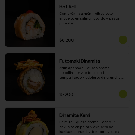
Hot Roll
Camarón - salmón - ciboulette - 
envuelto en salmón cocido y pasta 
picante
$8.200
Futomaki Dinamita
Atún apanado - queso crema - 
cebollín - envuelto en nori 
tempurizado - cubierto de crunchy 
kanikama en salsa DINAMITA!
$7.200
Dinamita Kami
Palmito - queso crema - cebollín - 
envuelto en palta y cubierto de 
kanikama crunchy tempura y salsa 