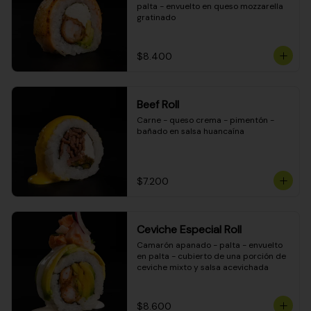
palta - envuelto en queso mozzarella 
gratinado
$8.400
Beef Roll
Carne - queso crema - pimentón - 
bañado en salsa huancaína
$7.200
Ceviche Especial Roll
Camarón apanado - palta - envuelto 
en palta - cubierto de una porción de 
ceviche mixto y salsa acevichada
$8.600