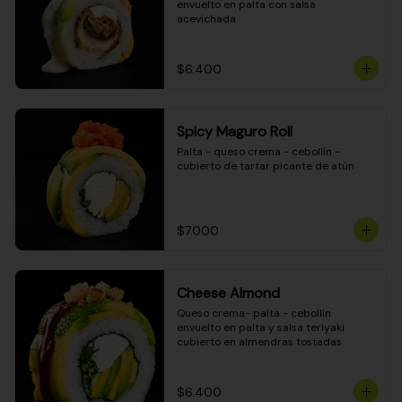
envuelto en palta con salsa 
acevichada
$6.400
Spicy Maguro Roll
Palta - queso crema - cebollín - 
cubierto de tartar picante de atún
$7.000
Cheese Almond
Queso crema- palta - cebollín 
envuelto en palta y salsa teriyaki 
cubierto en almendras tostadas
$6.400