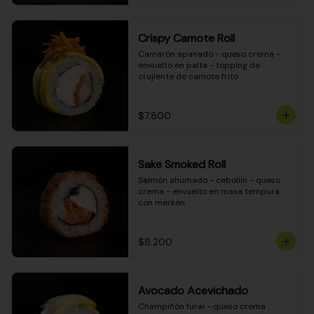
Crispy Camote Roll
Camarón apanado - queso crema - 
envuelto en palta - topping de 
crujiente de camote frito
$7.800
Sake Smoked Roll
Salmón ahumado - cebollín - queso 
crema - envuelto en masa tempura 
con merkén
$8.200
Avocado Acevichado
Champiñón furai - queso crema 