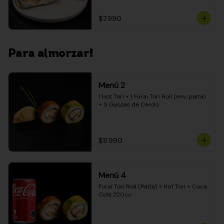
$7.990
Para almorzar!
Menú 2
1 Hot Tori + 1 Furai Tori Roll (env. palta) 
+ 5 Gyozas de Cerdo
$11.990
Menú 4
Furai Tori Roll (Palta) + Hot Tori + Coca 
Cola 220cc