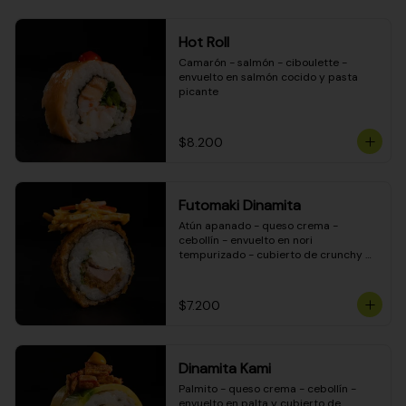
Hot Roll
Camarón - salmón - ciboulette - 
envuelto en salmón cocido y pasta 
picante
$8.200
Futomaki Dinamita
Atún apanado - queso crema - 
cebollín - envuelto en nori 
tempurizado - cubierto de crunchy 
kanikama en salsa DINAMITA!
$7.200
Dinamita Kami
Palmito - queso crema - cebollín - 
envuelto en palta y cubierto de 