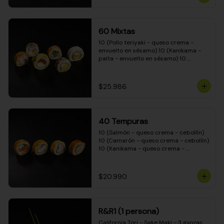
(Camarón - queso crema - cebollín - 
envuelto en masa tempura) 10 
(Kanikama - queso crema - cebollín - 
envuelto en masa tempura) 10 
60 Mixtas
(Pimentón - queso crema - cebollín - 
envuelto en masa tempura)
10 (Pollo teriyaki - queso crema - 
envuelto en sésamo) 10 (Kanikama - 
palta - envuelto en sésamo) 10 
(Salmón - queso crema - envuelto en 
palta) 10 (Pollo teriyaki - palta - 
envuelto en queso crema) 10 
$25.986
(Camarón - queso crema - cebollín - 
envuelto en masa tempura) 10 
(Pimentón - queso crema - cebollín - 
envuelto en masa tempura)
40 Tempuras
10 (Salmón - queso crema - cebollín) 
10 (Camarón - queso crema - cebollín) 
10 (Kanikama - queso crema - 
cebollín) 10 (Pollo teriyaki - queso 
crema - cebollín)
$20.990
R&R1 (1 persona)
California Tori - Sake Maki - 3 gyozas