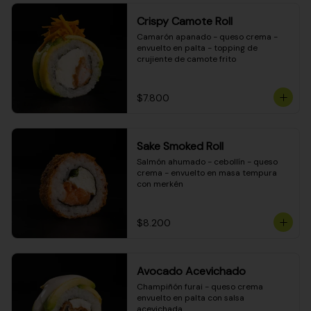
Crispy Camote Roll
Camarón apanado - queso crema - 
envuelto en palta - topping de 
crujiente de camote frito
$7.800
Sake Smoked Roll
Salmón ahumado - cebollín - queso 
crema - envuelto en masa tempura 
con merkén
$8.200
Avocado Acevichado
Champiñón furai - queso crema 
envuelto en palta con salsa 
acevichada