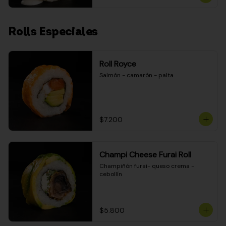
Rolls Especiales
Roll Royce
Salmón - camarón - palta
$7.200
Champi Cheese Furai Roll
Champiñón furai- queso crema - 
cebollín
$5.800