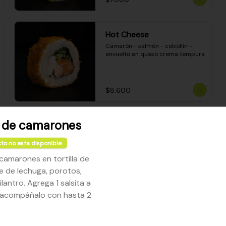
Hot Cheese
Camarón - salmón - cebollín - 
envuelto en queso crema tempura
$8.600
o de camarones
Sake Mozzarella
Camarón apanado - queso crema 
to no esta disponible
- palta - envuelto en queso 
mozzarella gratinado
 camarones en tortilla de
e de lechuga, porotos,
$8.400
ilantro. Agrega 1 salsita a
 acompáñalo con hasta 2
Ceviche Especial Roll