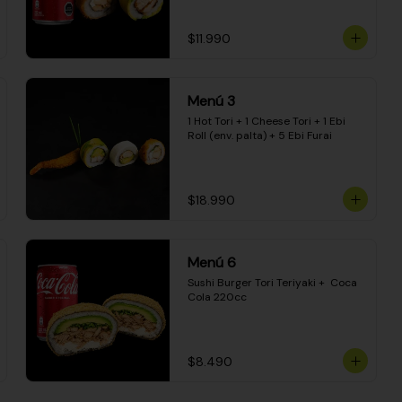
$11.990
Menú 3
1 Hot Tori + 1 Cheese Tori + 1 Ebi 
Roll (env. palta) + 5 Ebi Furai
$18.990
Menú 6
Sushi Burger Tori Teriyaki +  Coca 
Cola 220cc
$8.490