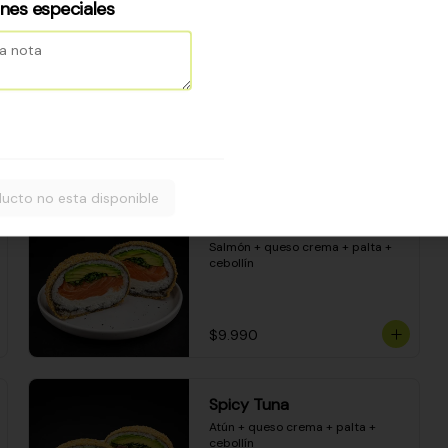
Camarón apanado - palta - 
ones especiales
envuelto en palta - cubierto de 
una porción de ceviche mixto y 
salsa acevichada
$8.600
ucto no esta disponible
Sake Bomb
Salmón + queso crema + palta + 
cebollín
$9.990
Spicy Tuna
Atún + queso crema + palta + 
cebollín