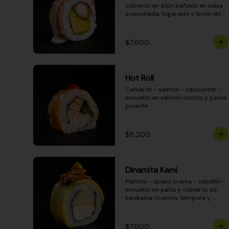
cubierto en atún bañado en salsa 
acevichada, togarashi y limón de 
pica
$7.600
Hot Roll
Camarón - salmón - ciboulette - 
envuelto en salmón cocido y pasta 
picante
$8.200
Dinamita Kami
Palmito - queso crema - cebollín - 
envuelto en palta y cubierto de 
kanikama crunchy tempura y 
salsa DINAMITA!
$7.000