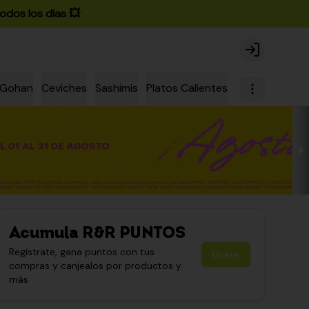
odos los días 💥
Login
Gohan
Ceviches
Sashimis
Platos Calientes
Nigiris
Para C
Acumula
R&R PUNTOS
Regístrate, gana puntos con tus
Únete
compras y canjealos por productos y
más