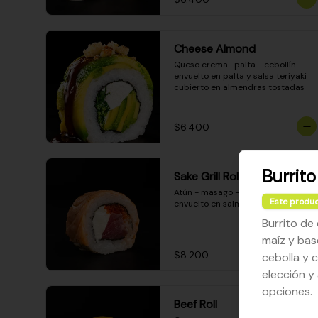
Cheese Almond
Queso crema- palta - cebollín 
envuelto en palta y salsa teriyaki 
cubierto en almendras tostadas
$6.400
Burrit
Sake Grill Roll
Atún - masago - queso crema - 
Este produc
envuelto en salmón gratinado
Burrito de
maíz y bas
$8.200
cebolla y c
elección y
opciones.
Beef Roll