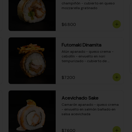
champiñón - cubierto en queso 
mozzarella gratinado
$6.800
Futomaki Dinamita
Atún apanado - queso crema - 
cebollín - envuelto en nori 
tempurizado - cubierto de 
crunchy kanikama en salsa 
DINAMITA!
$7.200
Acevichado Sake
Camarón apanado - queso crema 
- envuelto en salmón bañado en 
salsa acevichada
$7.600