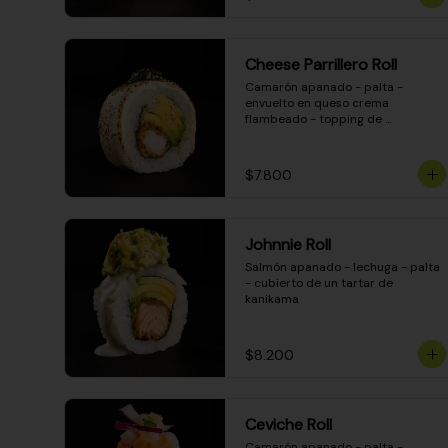
Cheese Parrillero Roll
Camarón apanado - palta - 
envuelto en queso crema 
flambeado - topping de 
chimichurri - salsa teriyaki
$7.800
Johnnie Roll
Salmón apanado - lechuga - palta 
- cubierto de un tartar de 
kanikama
$8.200
Ceviche Roll
Camarón apanado - palta - 