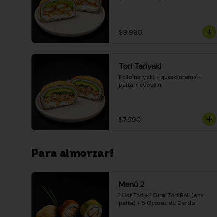
$9.990
Tori Teriyaki
Pollo teriyaki + queso crema + 
palta + cebollín
$7.990
Para almorzar!
Menú 2
1 Hot Tori + 1 Furai Tori Roll (env. 
palta) + 5 Gyozas de Cerdo