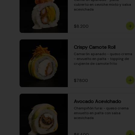
cubierto en ceviche mixto y salsa 
acevichada
$8.200
Crispy Camote Roll
Camarón apanado - queso crema 
- envuelto en palta - topping de 
crujiente de camote frito
$7.800
Avocado Acevichado
Champiñón furai - queso crema 
envuelto en palta con salsa 
acevichada
$6.400