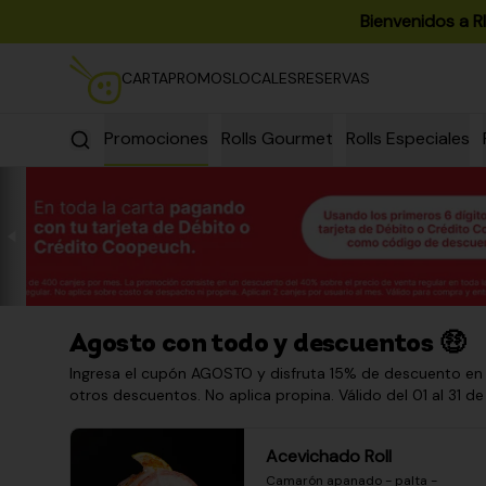
Bienvenidos a R
CARTA
PROMOS
LOCALES
RESERVAS
ra almorzar!
Promociones
Rolls Gourmet
Rolls Especiales
Agosto con todo y descuentos 🤑
Ingresa el cupón AGOSTO y disfruta 15% de descuento en
otros descuentos. No aplica propina. Válido del 01 al 31 de
Acevichado Roll
Camarón apanado - palta - 