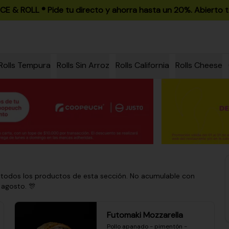
ICE & ROLL ®️ Pide tu directo y ahorra hasta un 20%. Abierto t
Rolls Tempura
Rolls Sin Arroz
Rolls California
Rolls Cheese
 todos los productos de esta sección. No acumulable con
 agosto. 🎊
Futomaki Mozzarella
Pollo apanado - pimentón - 