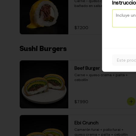
Carne - queso crema - pimentón - 
Instrucci
bañado en salsa huancaína
$7.200
Sushi Burgers
Este prod
Beef Burger
Carne + queso crema + palta + 
cebollín
$7.990
Ebi Crunch
Camarón furai + pollo furai + 
queso crema + palta + cebollín