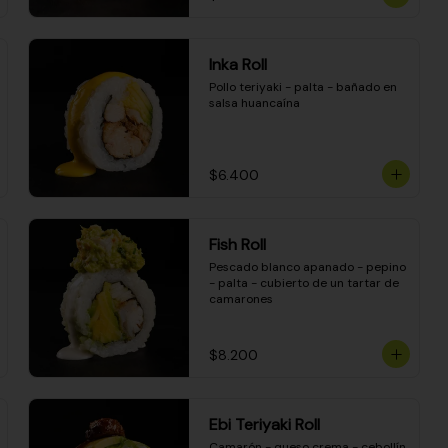
Inka Roll
Pollo teriyaki - palta - bañado en 
salsa huancaína
$6.400
Fish Roll
Pescado blanco apanado - pepino 
- palta - cubierto de un tartar de 
camarones
$8.200
Ebi Teriyaki Roll
Camarón - queso crema - cebollín 