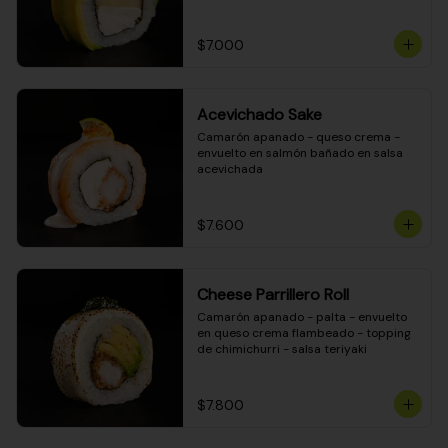
DINAMITA!
$7.000
Acevichado Sake
Camarón apanado - queso crema - 
envuelto en salmón bañado en salsa 
acevichada
$7.600
Cheese Parrillero Roll
Camarón apanado - palta - envuelto 
en queso crema flambeado - topping 
de chimichurri - salsa teriyaki
$7.800