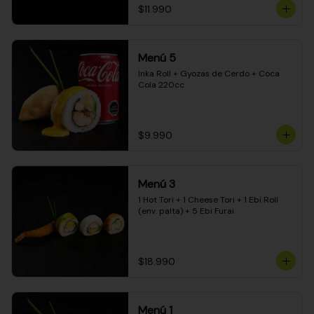
$11.990
Menú 5
Inka Roll + Gyozas de Cerdo + Coca 
Cola 220cc
$9.990
Menú 3
1 Hot Tori + 1 Cheese Tori + 1 Ebi Roll 
(env. palta) + 5 Ebi Furai
$18.990
Menú 1