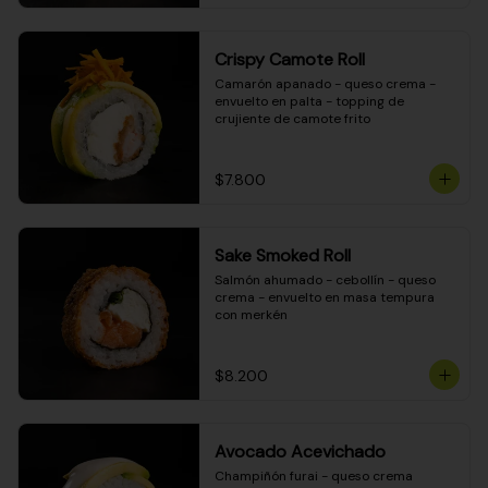
Crispy Camote Roll
Camarón apanado - queso crema - 
envuelto en palta - topping de 
crujiente de camote frito
$7.800
Sake Smoked Roll
Salmón ahumado - cebollín - queso 
crema - envuelto en masa tempura 
con merkén
$8.200
Avocado Acevichado
Champiñón furai - queso crema 