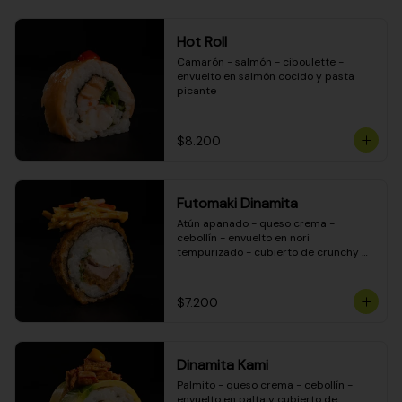
Hot Roll
Camarón - salmón - ciboulette - 
envuelto en salmón cocido y pasta 
picante
$8.200
Futomaki Dinamita
Atún apanado - queso crema - 
cebollín - envuelto en nori 
tempurizado - cubierto de crunchy 
kanikama en salsa DINAMITA!
$7.200
Dinamita Kami
Palmito - queso crema - cebollín - 
envuelto en palta y cubierto de 