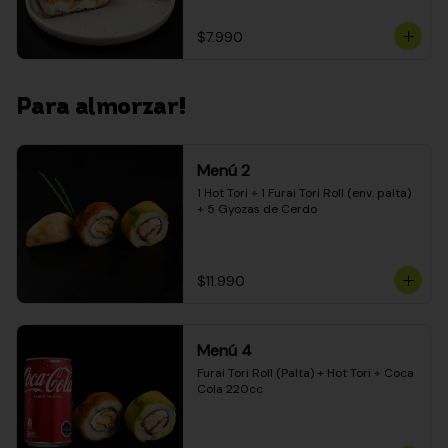
$7.990
Para almorzar!
Menú 2
1 Hot Tori + 1 Furai Tori Roll (env. palta) 
+ 5 Gyozas de Cerdo
$11.990
Menú 4
Furai Tori Roll (Palta) + Hot Tori + Coca 
Cola 220cc