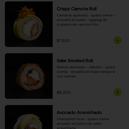
Crispy Camote Roll
Camarón apanado - queso crema - 
envuelto en palta - topping de 
crujiente de camote frito
$7.800
Sake Smoked Roll
Salmón ahumado - cebollín - queso 
crema - envuelto en masa tempura 
con merkén
$8.200
Avocado Acevichado
Champiñón furai - queso crema 
envuelto en palta con salsa 
acevichada