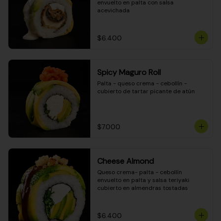
envuelto en palta con salsa 
acevichada
$6.400
Spicy Maguro Roll
Palta - queso crema - cebollín - 
cubierto de tartar picante de atún
$7.000
Cheese Almond
Queso crema- palta - cebollín 
envuelto en palta y salsa teriyaki 
cubierto en almendras tostadas
$6.400