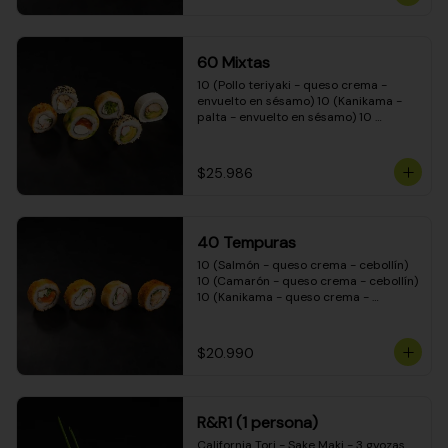
(Camarón - queso crema - cebollín - 
envuelto en masa tempura) 10 
(Kanikama - queso crema - cebollín - 
envuelto en masa tempura) 10 
60 Mixtas
(Pimentón - queso crema - cebollín - 
envuelto en masa tempura)
10 (Pollo teriyaki - queso crema - 
envuelto en sésamo) 10 (Kanikama - 
palta - envuelto en sésamo) 10 
(Salmón - queso crema - envuelto en 
palta) 10 (Pollo teriyaki - palta - 
envuelto en queso crema) 10 
$25.986
(Camarón - queso crema - cebollín - 
envuelto en masa tempura) 10 
(Pimentón - queso crema - cebollín - 
envuelto en masa tempura)
40 Tempuras
10 (Salmón - queso crema - cebollín) 
10 (Camarón - queso crema - cebollín) 
10 (Kanikama - queso crema - 
cebollín) 10 (Pollo teriyaki - queso 
crema - cebollín)
$20.990
R&R1 (1 persona)
California Tori - Sake Maki - 3 gyozas