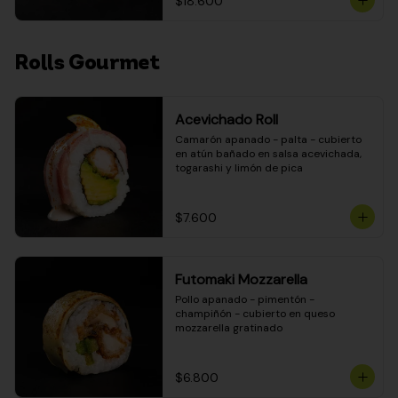
$18.600
Rolls Gourmet
Acevichado Roll
Camarón apanado - palta - cubierto 
en atún bañado en salsa acevichada, 
togarashi y limón de pica
$7.600
Futomaki Mozzarella
Pollo apanado - pimentón - 
champiñón - cubierto en queso 
mozzarella gratinado
$6.800