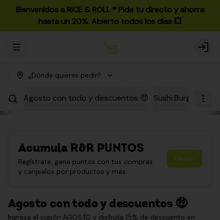
Bienvenidos a RICE & ROLL ®️ Pide tu directo y ahorra
hasta un 20%. Abierto todos los días 💥
Abrir menu de navegación
Login
¿Dónde quieres pedir?
Agosto con todo y descuentos 🤑
Sushi Burgers
Par
Acumula
R&R PUNTOS
Únete
Regístrate, gana puntos con tus compras
y canjealos por productos y más
Agosto con todo y descuentos 🤑
Ingresa el cupón AGOSTO y disfruta 15% de descuento en