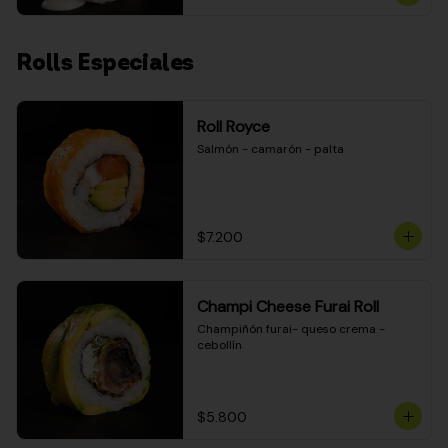
Rolls Especiales
Roll Royce
Salmón - camarón - palta
$7.200
Champi Cheese Furai Roll
Champiñón furai- queso crema - 
cebollín
$5.800