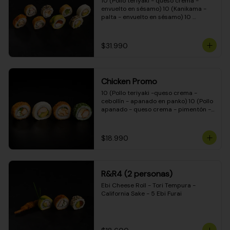
10 (Pollo teriyaki - queso crema - 
envuelto en sésamo) 10 (Kanikama - 
palta - envuelto en sésamo) 10 
(Salmón - queso crema - envuelto en 
palta) 10 (Pollo teriyaki - palta - 
envuelto en queso crema) 10 
$31.990
(Camarón - queso crema - cebollín - 
envuelto en masa tempura) 10 
(Kanikama - queso crema - cebollín - 
envuelto en masa tempura) 10 (Pollo 
Chicken Promo
teriyaki - queso crema - cebollín - 
envuelto en masa tempura) 10 
10 (Pollo teriyaki -queso crema - 
(Pimentón - queso crema - cebollín - 
cebollín - apanado en panko) 10 (Pollo 
envuelto en masa tempura)
apanado - queso crema - pimentón - 
apanado en panko) 10 (Pollo apanado 
- queso crema - palmito - envuelto en 
ciboulette) 10 (Pollo teriyaki - palta - 
$18.990
envuelto en queso crema)
R&R4 (2 personas)
Ebi Cheese Roll - Tori Tempura - 
California Sake - 5 Ebi Furai