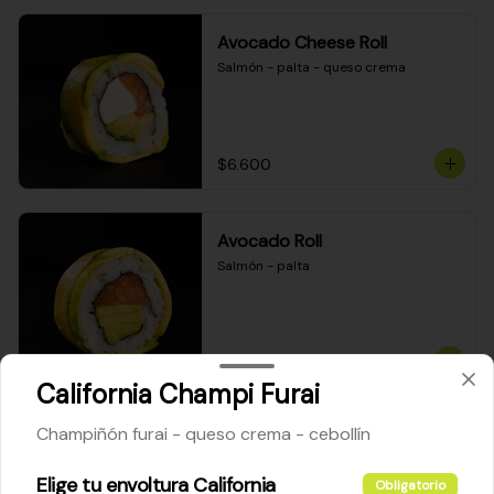
Avocado Cheese Roll
Salmón - palta - queso crema
$6.600
Avocado Roll
Salmón - palta
$6.200
California Champi Furai
Champiñón furai - queso crema - cebollín
Maki Cheese Roll
Kanikama - queso crema - palta
Elige tu envoltura California
Obligatorio