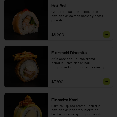
Hot Roll
Camarón - salmón - ciboulette - 
envuelto en salmón cocido y pasta 
picante
$8.200
Futomaki Dinamita
Atún apanado - queso crema - 
cebollín - envuelto en nori 
tempurizado - cubierto de crunchy 
kanikama en salsa DINAMITA!
$7.200
Dinamita Kami
Palmito - queso crema - cebollín - 
envuelto en palta y cubierto de 
kanikama crunchy tempura y salsa 