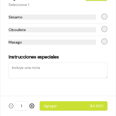
Seleccione 1
$5.200
Sésamo
Ciboullete
Cheese Roll
Queso crema - palta - cebollín
Masago
Instrucciones especiales
$5.200
Ebi Roll
Camarón - palta
Agregar
$4.600
$5.800