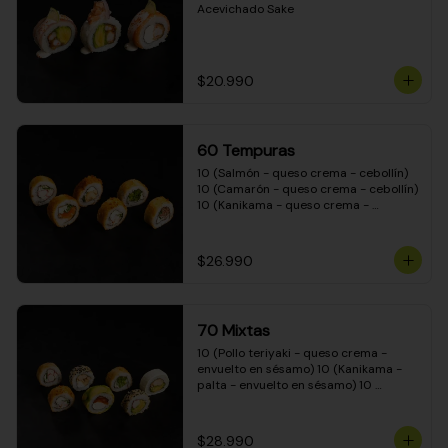
Acevichado Sake
$20.990
60 Tempuras
10 (Salmón - queso crema - cebollín) 
10 (Camarón - queso crema - cebollín) 
10 (Kanikama - queso crema - 
cebollín) 10 (Pimentón - queso crema 
- cebollín) 10 (Pollo teriyaki - queso 
crema - cebollín) 10 (Carne - queso 
$26.990
crema - cebollín)
70 Mixtas
10 (Pollo teriyaki - queso crema - 
envuelto en sésamo) 10 (Kanikama - 
palta - envuelto en sésamo) 10 
(Salmón - queso crema - envuelto en 
palta) 10 (Pollo teriyaki - queso crema 
- envuelto en queso crema) 10 
$28.990