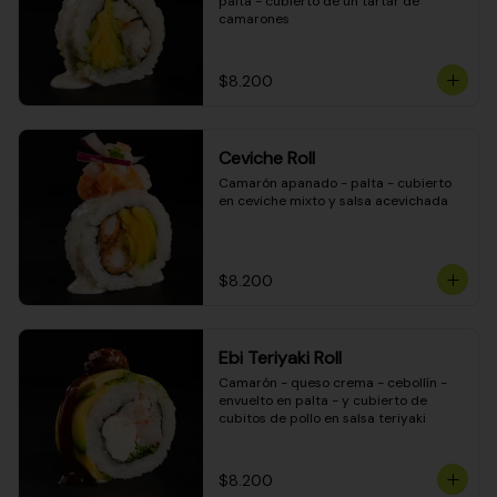
palta - cubierto de un tartar de 
camarones
$8.200
Ceviche Roll
Camarón apanado - palta - cubierto 
en ceviche mixto y salsa acevichada
$8.200
Ebi Teriyaki Roll
Camarón - queso crema - cebollín - 
envuelto en palta - y cubierto de 
cubitos de pollo en salsa teriyaki
$8.200