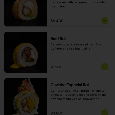
palta - envuelto en queso mozzarella 
gratinado
$8.400
Beef Roll
Carne - queso crema - pimentón - 
bañado en salsa huancaína
$7.200
Ceviche Especial Roll
Camarón apanado - palta - envuelto 
en palta - cubierto de una porción de 
ceviche mixto y salsa acevichada
$8.600