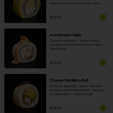
kanikama crunchy tempura y salsa 
DINAMITA!
$7.000
Acevichado Sake
Camarón apanado - queso crema - 
envuelto en salmón bañado en salsa 
acevichada
$7.600
Cheese Parrillero Roll
Camarón apanado - palta - envuelto 
en queso crema flambeado - topping 
de chimichurri - salsa teriyaki
$7.800