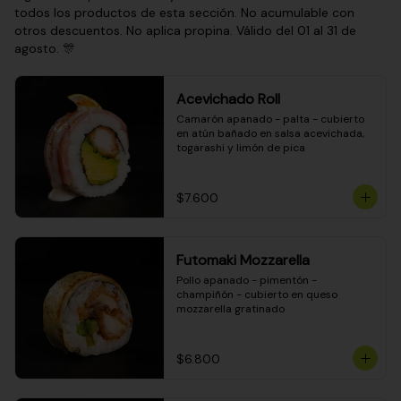
todos los productos de esta sección. No acumulable con
otros descuentos. No aplica propina. Válido del 01 al 31 de
agosto. 🎊
Acevichado Roll
Camarón apanado - palta - cubierto 
en atún bañado en salsa acevichada, 
togarashi y limón de pica
$7.600
Futomaki Mozzarella
Pollo apanado - pimentón - 
champiñón - cubierto en queso 
mozzarella gratinado
$6.800