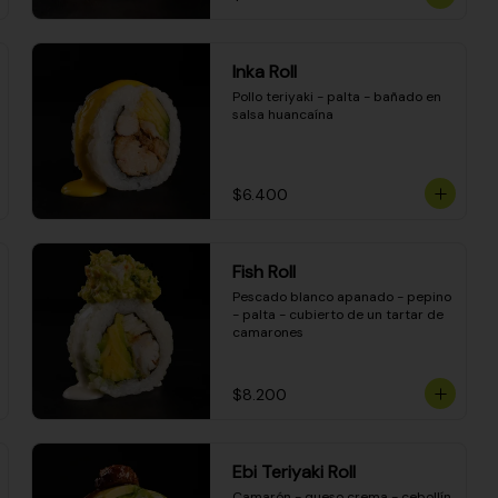
Inka Roll
Pollo teriyaki - palta - bañado en 
salsa huancaína
$6.400
Fish Roll
Pescado blanco apanado - pepino 
- palta - cubierto de un tartar de 
camarones
$8.200
Ebi Teriyaki Roll
Camarón - queso crema - cebollín 