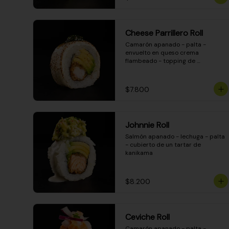
Cheese Parrillero Roll
Camarón apanado - palta - 
envuelto en queso crema 
flambeado - topping de 
chimichurri - salsa teriyaki
$7.800
Johnnie Roll
Salmón apanado - lechuga - palta 
- cubierto de un tartar de 
kanikama
$8.200
Ceviche Roll
Camarón apanado - palta - 