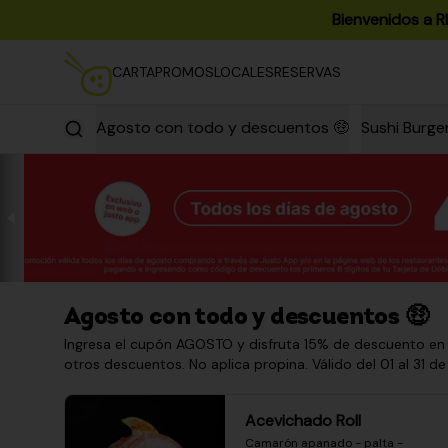
Bienvenidos a R
CARTA
PROMOS
LOCALES
RESERVAS
Agosto con todo y descuentos 🤑
Sushi Burge
Agosto con todo y descuentos 🤑
Ingresa el cupón AGOSTO y disfruta 15% de descuento en
otros descuentos. No aplica propina. Válido del 01 al 31 de
Acevichado Roll
Camarón apanado - palta - 