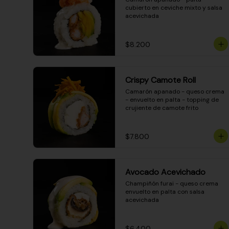
cubierto en ceviche mixto y salsa 
acevichada
$8.200
Crispy Camote Roll
Camarón apanado - queso crema 
- envuelto en palta - topping de 
crujiente de camote frito
$7.800
Avocado Acevichado
Champiñón furai - queso crema 
envuelto en palta con salsa 
acevichada
$6.400