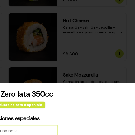
Hot Cheese
Camarón - salmón - cebollín - 
envuelto en queso crema tempura
$8.600
Sake Mozzarella
Camarón apanado - queso crema 
- palta - envuelto en queso 
mozzarella gratinado
 Zero lata 350cc
ducto no esta disponible
$8.400
ciones especiales
Ceviche Especial Roll