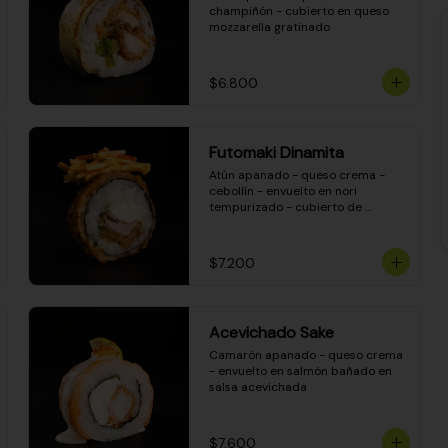
champiñón - cubierto en queso 
mozzarella gratinado
$6.800
Futomaki Dinamita
Atún apanado - queso crema - 
cebollín - envuelto en nori 
tempurizado - cubierto de 
crunchy kanikama en salsa 
DINAMITA!
$7.200
Acevichado Sake
Camarón apanado - queso crema 
- envuelto en salmón bañado en 
salsa acevichada
$7.600