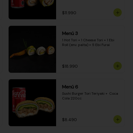
$11.990
Menú 3
1 Hot Tori + 1 Cheese Tori + 1 Ebi 
Roll (env. palta) + 5 Ebi Furai
$18.990
Menú 6
Sushi Burger Tori Teriyaki +  Coca 
Cola 220cc
$8.490