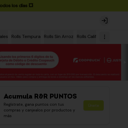
odos los días 💥
Login
ales
Rolls Tempura
Rolls Sin Arroz
Rolls California
Rolls Ch
Acumula
R&R PUNTOS
Regístrate, gana puntos con tus
Únete
compras y canjealos por productos y
más