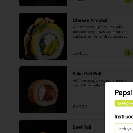
Cheese Almond
Queso crema- palta - cebollín 
envuelto en palta y salsa teriyaki 
cubierto en almendras tostadas
$6.400
Sake Grill Roll
Atún - masago - queso crema - 
envuelto en salmón gratinado
Pepsi
Este pro
$8.200
Instruc
Beef Roll