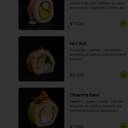
cubierto en atún bañado en salsa 
acevichada, togarashi y limón de 
pica
$7.600
Hot Roll
Camarón - salmón - ciboulette - 
envuelto en salmón cocido y pasta 
picante
$8.200
Dinamita Kami
Palmito - queso crema - cebollín - 
envuelto en palta y cubierto de 
kanikama crunchy tempura y 
salsa DINAMITA!
$7.000