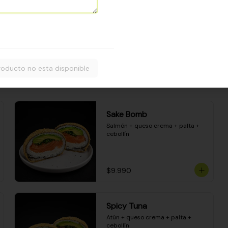
Camarón apanado - palta - 
envuelto en palta - cubierto de 
una porción de ceviche mixto y 
salsa acevichada
$8.600
roducto no esta disponible
Sake Bomb
Salmón + queso crema + palta + 
cebollín
$9.990
Spicy Tuna
Atún + queso crema + palta + 
cebollín