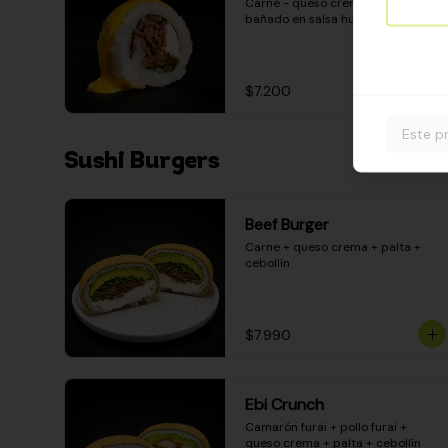
Carne - queso crema - pimentón - 
bañado en salsa huancaína
$7.200
Este p
Sushi Burgers
Beef Burger
Carne + queso crema + palta + 
cebollín
$7.990
Ebi Crunch
Camarón furai + pollo furai + 
queso crema + palta + cebollín