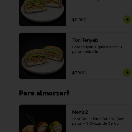
$9.990
Tori Teriyaki
Pollo teriyaki + queso crema + 
palta + cebollín
$7.990
Para almorzar!
Menú 2
1 Hot Tori + 1 Furai Tori Roll (env. 
palta) + 5 Gyozas de Cerdo