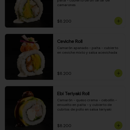
palta - cubierto de un tartar de 
camarones
$8.200
Ceviche Roll
Camarón apanado - palta - cubierto 
en ceviche mixto y salsa acevichada
$8.200
Ebi Teriyaki Roll
Camarón - queso crema - cebollín - 
envuelto en palta - y cubierto de 
cubitos de pollo en salsa teriyaki
$8.200