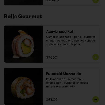
$18.600
Rolls Gourmet
Acevichado Roll
Camarón apanado - palta - cubierto 
en atún bañado en salsa acevichada, 
togarashi y limón de pica
$7.600
Futomaki Mozzarella
Pollo apanado - pimentón - 
champiñón - cubierto en queso 
mozzarella gratinado
$6.800