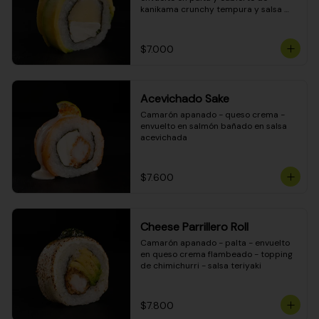
kanikama crunchy tempura y salsa 
DINAMITA!
$7.000
Acevichado Sake
Camarón apanado - queso crema - 
envuelto en salmón bañado en salsa 
acevichada
$7.600
Cheese Parrillero Roll
Camarón apanado - palta - envuelto 
en queso crema flambeado - topping 
de chimichurri - salsa teriyaki
$7.800