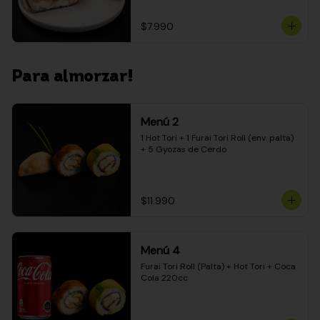
$7.990
Para almorzar!
Menú 2
1 Hot Tori + 1 Furai Tori Roll (env. palta) 
+ 5 Gyozas de Cerdo
$11.990
Menú 4
Furai Tori Roll (Palta) + Hot Tori + Coca 
Cola 220cc