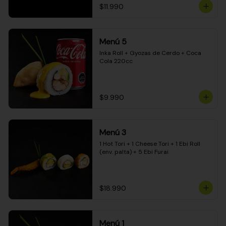
$11.990
Menú 5
Inka Roll + Gyozas de Cerdo + Coca 
Cola 220cc
$9.990
Menú 3
1 Hot Tori + 1 Cheese Tori + 1 Ebi Roll 
(env. palta) + 5 Ebi Furai
$18.990
Menú 1