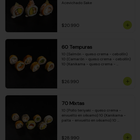
Acevichado Sake
$20.990
60 Tempuras
10 (Salmón - queso crema - cebollín) 
10 (Camarón - queso crema - cebollín) 
10 (Kanikama - queso crema - 
cebollín) 10 (Pimentón - queso crema 
- cebollín) 10 (Pollo teriyaki - queso 
crema - cebollín) 10 (Carne - queso 
$26.990
crema - cebollín)
70 Mixtas
10 (Pollo teriyaki - queso crema - 
envuelto en sésamo) 10 (Kanikama - 
palta - envuelto en sésamo) 10 
(Salmón - queso crema - envuelto en 
palta) 10 (Pollo teriyaki - queso crema 
- envuelto en queso crema) 10 
$28.990