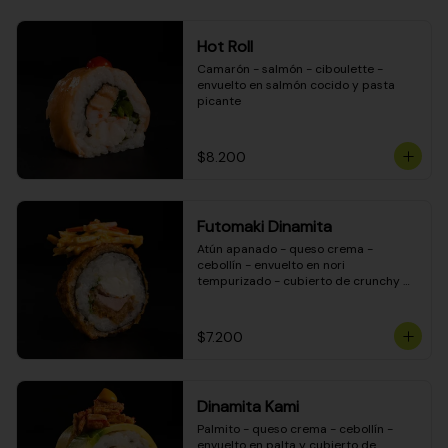
Hot Roll
Camarón - salmón - ciboulette - 
envuelto en salmón cocido y pasta 
picante
$8.200
Futomaki Dinamita
Atún apanado - queso crema - 
cebollín - envuelto en nori 
tempurizado - cubierto de crunchy 
kanikama en salsa DINAMITA!
$7.200
Dinamita Kami
Palmito - queso crema - cebollín - 
envuelto en palta y cubierto de 