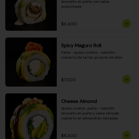
envuelto en palta con salsa 
acevichada
$6.400
Spicy Maguro Roll
Palta - queso crema - cebollín - 
cubierto de tartar picante de atún
$7.000
Cheese Almond
Queso crema- palta - cebollín 
envuelto en palta y salsa teriyaki 
cubierto en almendras tostadas
$6.400