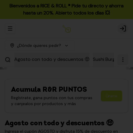
Bienvenidos a RICE & ROLL ®️ Pide tu directo y ahorra
hasta un 20%. Abierto todos los días 💥
Abrir menu de navegación
Login
¿Dónde quieres pedir?
Agosto con todo y descuentos 🤑
Sushi Burgers
Par
Acumula
R&R PUNTOS
Únete
Regístrate, gana puntos con tus compras
y canjealos por productos y más
Agosto con todo y descuentos 🤑
Ingresa el cupón AGOSTO y disfruta 15% de descuento en