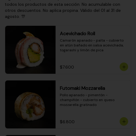
todos los productos de esta sección. No acumulable con
otros descuentos. No aplica propina. Válido del 01 al 31 de
agosto. 🎊
Acevichado Roll
Camarón apanado - palta - cubierto 
en atún bañado en salsa acevichada, 
togarashi y limón de pica
$7.600
Futomaki Mozzarella
Pollo apanado - pimentón - 
champiñón - cubierto en queso 
mozzarella gratinado
$6.800