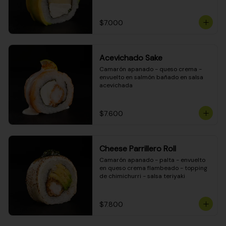
DINAMITA!
$7.000
Acevichado Sake
Camarón apanado - queso crema - 
envuelto en salmón bañado en salsa 
acevichada
$7.600
Cheese Parrillero Roll
Camarón apanado - palta - envuelto 
en queso crema flambeado - topping 
de chimichurri - salsa teriyaki
$7.800