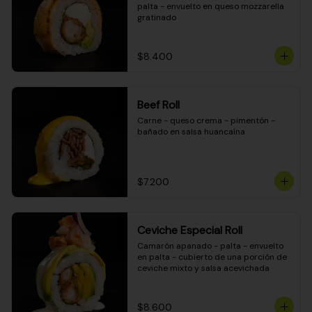
palta - envuelto en queso mozzarella 
gratinado
$8.400
Beef Roll
Carne - queso crema - pimentón - 
bañado en salsa huancaína
$7.200
Ceviche Especial Roll
Camarón apanado - palta - envuelto 
en palta - cubierto de una porción de 
ceviche mixto y salsa acevichada
$8.600