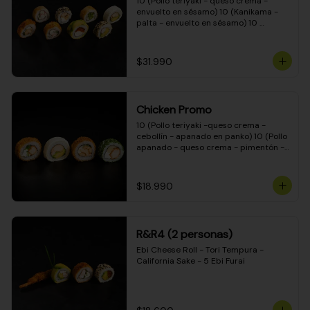
10 (Pollo teriyaki - queso crema - 
envuelto en sésamo) 10 (Kanikama - 
palta - envuelto en sésamo) 10 
(Salmón - queso crema - envuelto en 
palta) 10 (Pollo teriyaki - palta - 
envuelto en queso crema) 10 
$31.990
(Camarón - queso crema - cebollín - 
envuelto en masa tempura) 10 
(Kanikama - queso crema - cebollín - 
envuelto en masa tempura) 10 (Pollo 
Chicken Promo
teriyaki - queso crema - cebollín - 
envuelto en masa tempura) 10 
10 (Pollo teriyaki -queso crema - 
(Pimentón - queso crema - cebollín - 
cebollín - apanado en panko) 10 (Pollo 
envuelto en masa tempura)
apanado - queso crema - pimentón - 
apanado en panko) 10 (Pollo apanado 
- queso crema - palmito - envuelto en 
ciboulette) 10 (Pollo teriyaki - palta - 
$18.990
envuelto en queso crema)
R&R4 (2 personas)
Ebi Cheese Roll - Tori Tempura - 
California Sake - 5 Ebi Furai