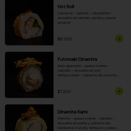
Hot Roll
Camarón - salmón - ciboulette - 
envuelto en salmón cocido y pasta 
picante
$8.200
Futomaki Dinamita
Atún apanado - queso crema - 
cebollín - envuelto en nori 
tempurizado - cubierto de crunchy 
kanikama en salsa DINAMITA!
$7.200
Dinamita Kami
Palmito - queso crema - cebollín - 
envuelto en palta y cubierto de 
kanikama crunchy tempura y salsa 