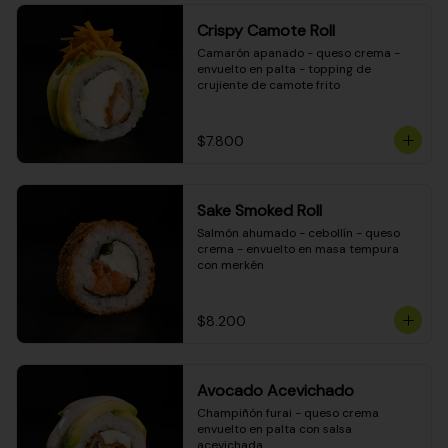
Crispy Camote Roll
Camarón apanado - queso crema - 
envuelto en palta - topping de 
crujiente de camote frito
$7.800
Sake Smoked Roll
Salmón ahumado - cebollín - queso 
crema - envuelto en masa tempura 
con merkén
$8.200
Avocado Acevichado
Champiñón furai - queso crema 
envuelto en palta con salsa 
acevichada