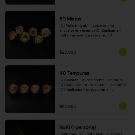
(Camarón - queso crema - cebollín - 
envuelto en masa tempura) 10 
(Kanikama - queso crema - cebollín - 
envuelto en masa tempura) 10 
60 Mixtas
(Pimentón - queso crema - cebollín - 
envuelto en masa tempura)
10 (Pollo teriyaki - queso crema - 
envuelto en sésamo) 10 (Kanikama - 
palta - envuelto en sésamo) 10 
(Salmón - queso crema - envuelto en 
palta) 10 (Pollo teriyaki - palta - 
envuelto en queso crema) 10 
$25.986
(Camarón - queso crema - cebollín - 
envuelto en masa tempura) 10 
(Pimentón - queso crema - cebollín - 
envuelto en masa tempura)
40 Tempuras
10 (Salmón - queso crema - cebollín) 
10 (Camarón - queso crema - cebollín) 
10 (Kanikama - queso crema - 
cebollín) 10 (Pollo teriyaki - queso 
crema - cebollín)
$20.990
R&R1 (1 persona)
California Tori - Sake Maki - 3 gyozas