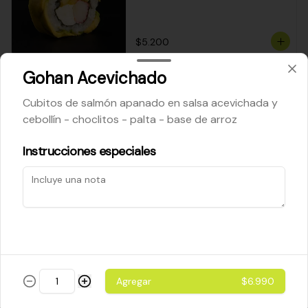
$5.200
Gohan Acevichado
Cheese Roll
Cubitos de salmón apanado en salsa acevichada y
Queso crema - palta - cebollín
cebollín - choclitos - palta - base de arroz
Instrucciones especiales
$5.200
Ebi Roll
Camarón - palta
Agregar
$6.990
$5.800