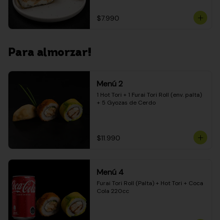
$7.990
Para almorzar!
Menú 2
1 Hot Tori + 1 Furai Tori Roll (env. palta) 
+ 5 Gyozas de Cerdo
$11.990
Menú 4
Furai Tori Roll (Palta) + Hot Tori + Coca 
Cola 220cc