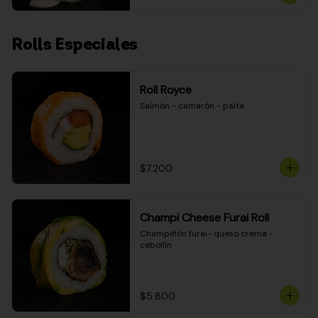
Rolls Especiales
Roll Royce
Salmón - camarón - palta
$7.200
Champi Cheese Furai Roll
Champiñón furai- queso crema - 
cebollín
$5.800