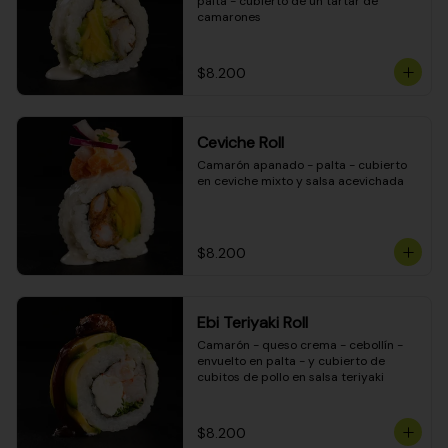
palta - cubierto de un tartar de 
camarones
$8.200
Ceviche Roll
Camarón apanado - palta - cubierto 
en ceviche mixto y salsa acevichada
$8.200
Ebi Teriyaki Roll
Camarón - queso crema - cebollín - 
envuelto en palta - y cubierto de 
cubitos de pollo en salsa teriyaki
$8.200