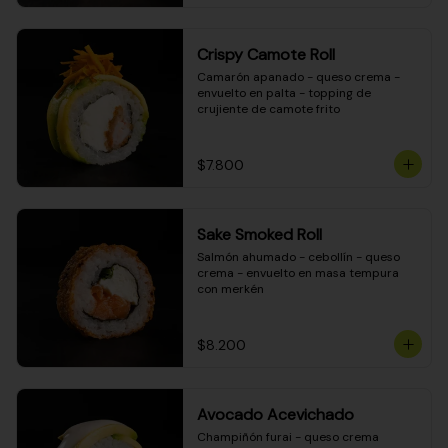
Crispy Camote Roll
Camarón apanado - queso crema - 
envuelto en palta - topping de 
crujiente de camote frito
$7.800
Sake Smoked Roll
Salmón ahumado - cebollín - queso 
crema - envuelto en masa tempura 
con merkén
$8.200
Avocado Acevichado
Champiñón furai - queso crema 