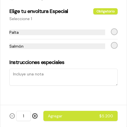
Elige tu envoltura Especial
Obligatorio
$5.200
Seleccione 1
Palta
Cheese Roll
Queso crema - palta - cebollín
Salmón
Instrucciones especiales
$5.200
Ebi Roll
Camarón - palta
Agregar
$5.200
$5.800