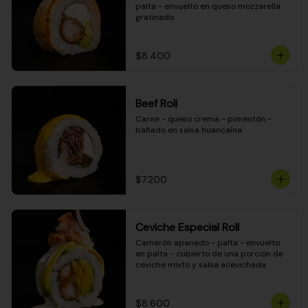
palta - envuelto en queso mozzarella 
gratinado
$8.400
Beef Roll
Carne - queso crema - pimentón - 
bañado en salsa huancaína
$7.200
Ceviche Especial Roll
Camarón apanado - palta - envuelto 
en palta - cubierto de una porción de 
ceviche mixto y salsa acevichada
$8.600