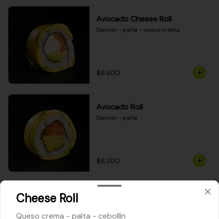
Avocado Cheese Roll
Salmón - palta - queso crema
$6.600
Avocado Roll
Salmón - palta
$6.200
Maki Cheese Roll
Cheese Roll
Kanikama - queso crema - palta
Queso crema - palta - cebollín