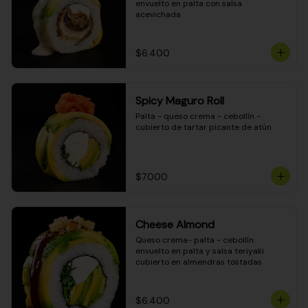
envuelto en palta con salsa 
acevichada
$6.400
Spicy Maguro Roll
Palta - queso crema - cebollín - 
cubierto de tartar picante de atún
$7.000
Cheese Almond
Queso crema- palta - cebollín 
envuelto en palta y salsa teriyaki 
cubierto en almendras tostadas
$6.400