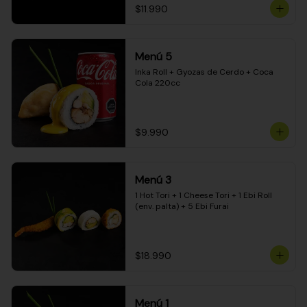
$11.990
Menú 5
Inka Roll + Gyozas de Cerdo + Coca 
Cola 220cc
$9.990
Menú 3
1 Hot Tori + 1 Cheese Tori + 1 Ebi Roll 
(env. palta) + 5 Ebi Furai
$18.990
Menú 1