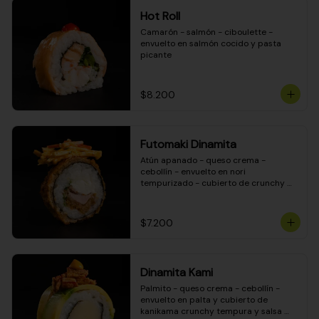
Hot Roll
Camarón - salmón - ciboulette - 
envuelto en salmón cocido y pasta 
picante
$8.200
Futomaki Dinamita
Atún apanado - queso crema - 
cebollín - envuelto en nori 
tempurizado - cubierto de crunchy 
kanikama en salsa DINAMITA!
$7.200
Dinamita Kami
Palmito - queso crema - cebollín - 
envuelto en palta y cubierto de 
kanikama crunchy tempura y salsa 