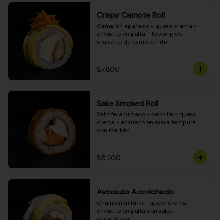
Crispy Camote Roll
Camarón apanado - queso crema - 
envuelto en palta - topping de 
crujiente de camote frito
$7.800
Sake Smoked Roll
Salmón ahumado - cebollín - queso 
crema - envuelto en masa tempura 
con merkén
$8.200
Avocado Acevichado
Champiñón furai - queso crema 
envuelto en palta con salsa 
acevichada