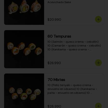
Acevichado Sake
$20.990
60 Tempuras
10 (Salmón - queso crema - cebollín) 
10 (Camarón - queso crema - cebollín) 
10 (Kanikama - queso crema - 
cebollín) 10 (Pimentón - queso crema 
- cebollín) 10 (Pollo teriyaki - queso 
crema - cebollín) 10 (Carne - queso 
$26.990
crema - cebollín)
70 Mixtas
10 (Pollo teriyaki - queso crema - 
envuelto en sésamo) 10 (Kanikama - 
palta - envuelto en sésamo) 10 
(Salmón - queso crema - envuelto en 
palta) 10 (Pollo teriyaki - queso crema 
- envuelto en queso crema) 10 
$28.990