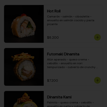
Hot Roll
Camarón - salmón - ciboulette - 
envuelto en salmón cocido y pasta 
picante
$8.200
Futomaki Dinamita
Atún apanado - queso crema - 
cebollín - envuelto en nori 
tempurizado - cubierto de crunchy 
kanikama en salsa DINAMITA!
$7.200
Dinamita Kami
Palmito - queso crema - cebollín - 
envuelto en palta y cubierto de 