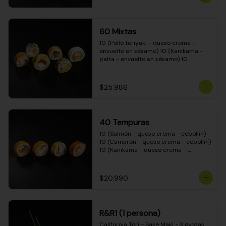
(Camarón - queso crema - cebollín - 
envuelto en masa tempura) 10 
(Kanikama - queso crema - cebollín - 
envuelto en masa tempura) 10 
60 Mixtas
(Pimentón - queso crema - cebollín - 
envuelto en masa tempura)
10 (Pollo teriyaki - queso crema - 
envuelto en sésamo) 10 (Kanikama - 
palta - envuelto en sésamo) 10 
(Salmón - queso crema - envuelto en 
palta) 10 (Pollo teriyaki - palta - 
envuelto en queso crema) 10 
$25.986
(Camarón - queso crema - cebollín - 
envuelto en masa tempura) 10 
(Pimentón - queso crema - cebollín - 
envuelto en masa tempura)
40 Tempuras
10 (Salmón - queso crema - cebollín) 
10 (Camarón - queso crema - cebollín) 
10 (Kanikama - queso crema - 
cebollín) 10 (Pollo teriyaki - queso 
crema - cebollín)
$20.990
R&R1 (1 persona)
California Tori - Sake Maki - 3 gyozas