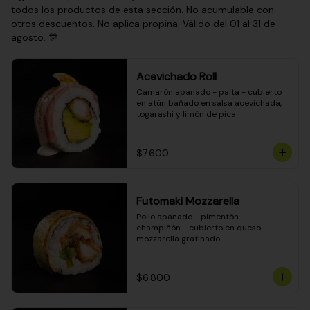
todos los productos de esta sección. No acumulable con
otros descuentos. No aplica propina. Válido del 01 al 31 de
agosto. 🎊
Acevichado Roll
Camarón apanado - palta - cubierto 
en atún bañado en salsa acevichada, 
togarashi y limón de pica
$7.600
Futomaki Mozzarella
Pollo apanado - pimentón - 
champiñón - cubierto en queso 
mozzarella gratinado
$6.800