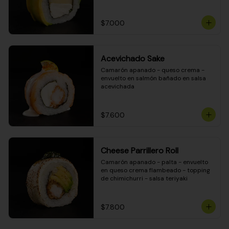
DINAMITA!
$7.000
Acevichado Sake
Camarón apanado - queso crema - 
envuelto en salmón bañado en salsa 
acevichada
$7.600
Cheese Parrillero Roll
Camarón apanado - palta - envuelto 
en queso crema flambeado - topping 
de chimichurri - salsa teriyaki
$7.800