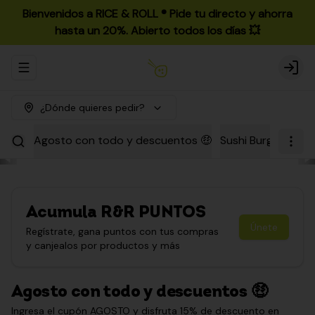
Bienvenidos a RICE & ROLL ®️ Pide tu directo y ahorra
hasta un 20%. Abierto todos los días 💥
Abrir menu de navegación
Login
¿Dónde quieres pedir?
Agosto con todo y descuentos 🤑
Sushi Burgers
Par
Acumula
R&R PUNTOS
Únete
Regístrate, gana puntos con tus compras
y canjealos por productos y más
Agosto con todo y descuentos 🤑
Ingresa el cupón AGOSTO y disfruta 15% de descuento en