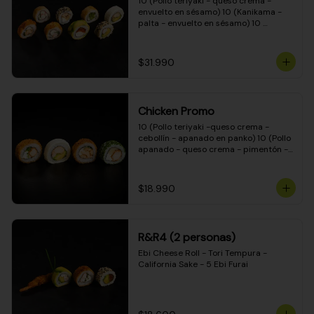
10 (Pollo teriyaki - queso crema - 
envuelto en sésamo) 10 (Kanikama - 
palta - envuelto en sésamo) 10 
(Salmón - queso crema - envuelto en 
palta) 10 (Pollo teriyaki - palta - 
envuelto en queso crema) 10 
$31.990
(Camarón - queso crema - cebollín - 
envuelto en masa tempura) 10 
(Kanikama - queso crema - cebollín - 
envuelto en masa tempura) 10 (Pollo 
Chicken Promo
teriyaki - queso crema - cebollín - 
envuelto en masa tempura) 10 
10 (Pollo teriyaki -queso crema - 
(Pimentón - queso crema - cebollín - 
cebollín - apanado en panko) 10 (Pollo 
envuelto en masa tempura)
apanado - queso crema - pimentón - 
apanado en panko) 10 (Pollo apanado 
- queso crema - palmito - envuelto en 
ciboulette) 10 (Pollo teriyaki - palta - 
$18.990
envuelto en queso crema)
R&R4 (2 personas)
Ebi Cheese Roll - Tori Tempura - 
California Sake - 5 Ebi Furai