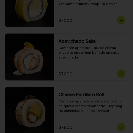
kanikama crunchy tempura y salsa 
DINAMITA!
$7.000
Acevichado Sake
Camarón apanado - queso crema - 
envuelto en salmón bañado en salsa 
acevichada
$7.600
Cheese Parrillero Roll
Camarón apanado - palta - envuelto 
en queso crema flambeado - topping 
de chimichurri - salsa teriyaki
$7.800