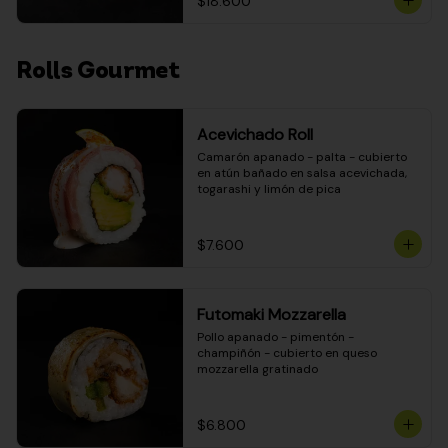
$18.600
Rolls Gourmet
Acevichado Roll
Camarón apanado - palta - cubierto 
en atún bañado en salsa acevichada, 
togarashi y limón de pica
$7.600
Futomaki Mozzarella
Pollo apanado - pimentón - 
champiñón - cubierto en queso 
mozzarella gratinado
$6.800