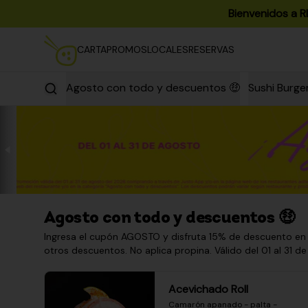
Bienvenidos a R
CARTA
PROMOS
LOCALES
RESERVAS
Agosto con todo y descuentos 🤑
Sushi Burge
Agosto con todo y descuentos 🤑
Ingresa el cupón AGOSTO y disfruta 15% de descuento en
otros descuentos. No aplica propina. Válido del 01 al 31 de
Acevichado Roll
Camarón apanado - palta - 