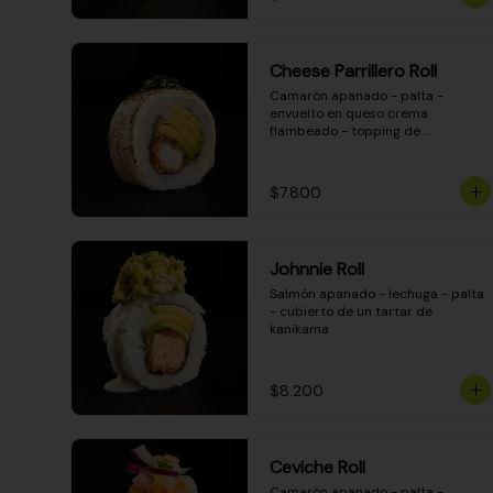
Cheese Parrillero Roll
Camarón apanado - palta - 
envuelto en queso crema 
flambeado - topping de 
chimichurri - salsa teriyaki
$7.800
Johnnie Roll
Salmón apanado - lechuga - palta 
- cubierto de un tartar de 
kanikama
$8.200
Ceviche Roll
Camarón apanado - palta - 