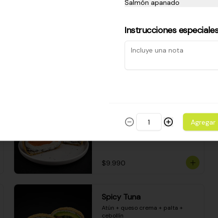
Camarón apanado - palta - 
Salmón apanado
envuelto en palta - cubierto de 
una porción de ceviche mixto y 
salsa acevichada
Instrucciones especiale
$8.600
Sake Bomb
Salmón + queso crema + palta + 
Agregar
cebollín
$9.990
Spicy Tuna
Atún + queso crema + palta + 
cebollín