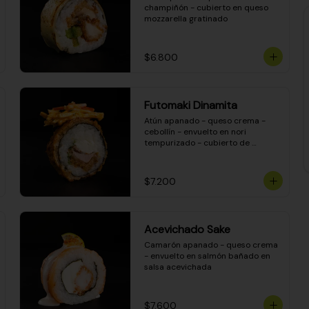
champiñón - cubierto en queso 
mozzarella gratinado
$6.800
Futomaki Dinamita
Atún apanado - queso crema - 
cebollín - envuelto en nori 
tempurizado - cubierto de 
crunchy kanikama en salsa 
DINAMITA!
$7.200
Acevichado Sake
Camarón apanado - queso crema 
- envuelto en salmón bañado en 
salsa acevichada
$7.600