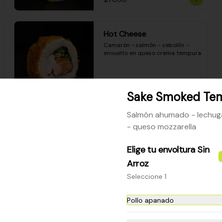
Hot Cheese
Camarón - salmón - cebollín - 
envuelto en queso crema tempura
$8.600
Sake Smoked Te
Salmón ahumado - lechug
Sake Mozzarella
- queso mozzarella
Camarón apanado - queso crema 
- palta - envuelto en queso 
Elige tu envoltura Sin
mozzarella gratinado
Arroz
Seleccione 1
$8.400
Pollo apanado
Ceviche Especial Roll