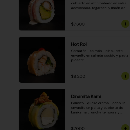
cubierto en atún bañado en salsa 
acevichada, togarashi y limón de 
pica
$7.600
Hot Roll
Camarón - salmón - ciboulette - 
envuelto en salmón cocido y pasta 
picante
$8.200
Dinamita Kami
Palmito - queso crema - cebollín - 
envuelto en palta y cubierto de 
kanikama crunchy tempura y 
salsa DINAMITA!
$7.000