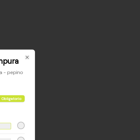
mpura
Close
a - pepino
Obligatorio