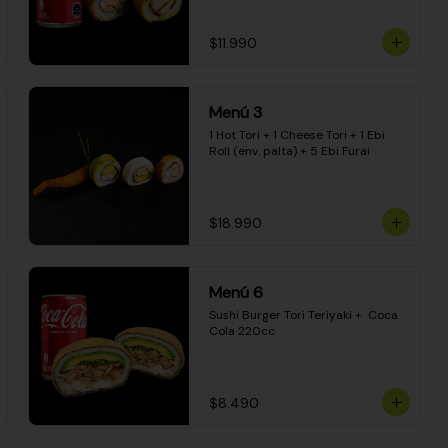
$11.990
Menú 3
1 Hot Tori + 1 Cheese Tori + 1 Ebi 
Roll (env. palta) + 5 Ebi Furai
$18.990
Menú 6
Sushi Burger Tori Teriyaki +  Coca 
Cola 220cc
$8.490