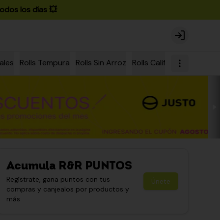
odos los días 💥
Login
ales
Rolls Tempura
Rolls Sin Arroz
Rolls California
Rolls Ch
Acumula
R&R PUNTOS
Regístrate, gana puntos con tus
Únete
compras y canjealos por productos y
más