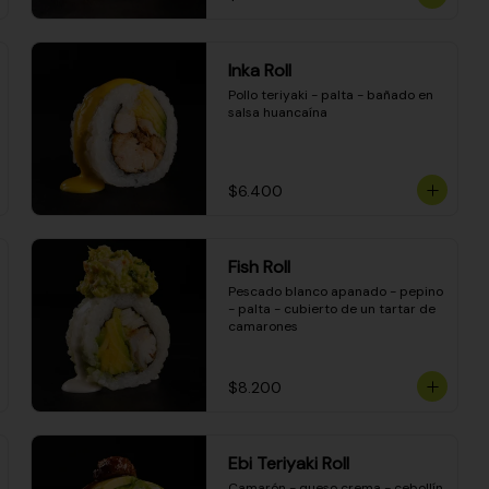
Inka Roll
Pollo teriyaki - palta - bañado en 
salsa huancaína
$6.400
Fish Roll
Pescado blanco apanado - pepino 
- palta - cubierto de un tartar de 
camarones
$8.200
Ebi Teriyaki Roll
Camarón - queso crema - cebollín 