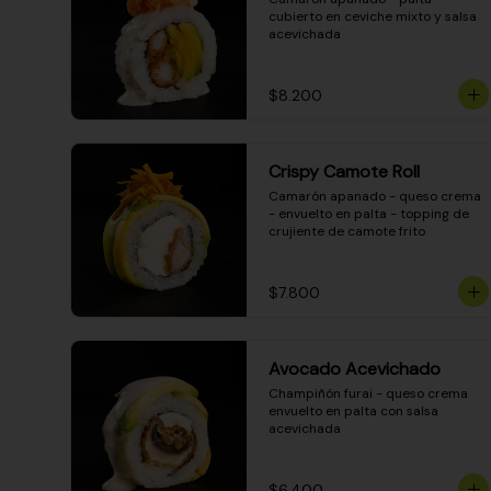
cubierto en ceviche mixto y salsa 
acevichada
$8.200
Crispy Camote Roll
Camarón apanado - queso crema 
- envuelto en palta - topping de 
crujiente de camote frito
$7.800
Avocado Acevichado
Champiñón furai - queso crema 
envuelto en palta con salsa 
acevichada
$6.400