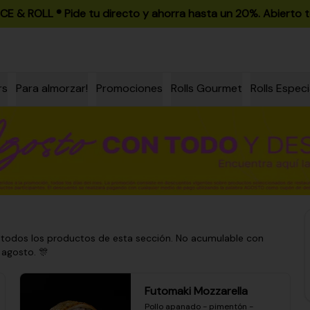
ICE & ROLL ®️ Pide tu directo y ahorra hasta un 20%. Abierto t
rs
Para almorzar!
Promociones
Rolls Gourmet
Rolls Especi
 todos los productos de esta sección. No acumulable con
 agosto. 🎊
Futomaki Mozzarella
Pollo apanado - pimentón - 