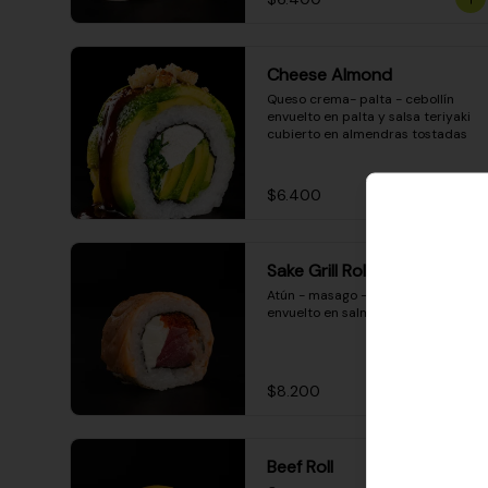
Cheese Almond
Queso crema- palta - cebollín 
envuelto en palta y salsa teriyaki 
cubierto en almendras tostadas
$6.400
Sake Grill Roll
Atún - masago - queso crema - 
envuelto en salmón gratinado
$8.200
Beef Roll