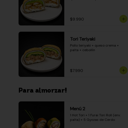
$9.990
Tori Teriyaki
Pollo teriyaki + queso crema + 
palta + cebollín
$7.990
Para almorzar!
Menú 2
1 Hot Tori + 1 Furai Tori Roll (env. 
palta) + 5 Gyozas de Cerdo