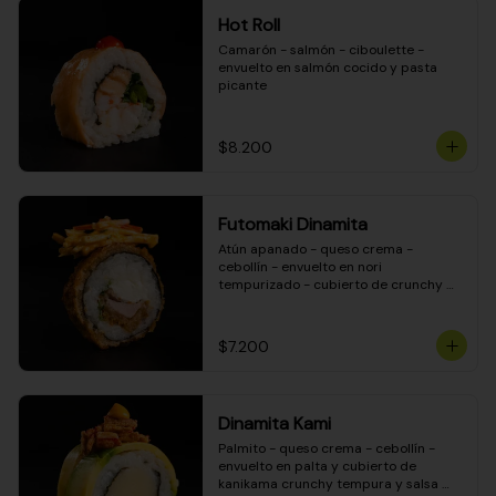
Hot Roll
Camarón - salmón - ciboulette - 
envuelto en salmón cocido y pasta 
picante
$8.200
Futomaki Dinamita
Atún apanado - queso crema - 
cebollín - envuelto en nori 
tempurizado - cubierto de crunchy 
kanikama en salsa DINAMITA!
$7.200
Dinamita Kami
Palmito - queso crema - cebollín - 
envuelto en palta y cubierto de 
kanikama crunchy tempura y salsa 