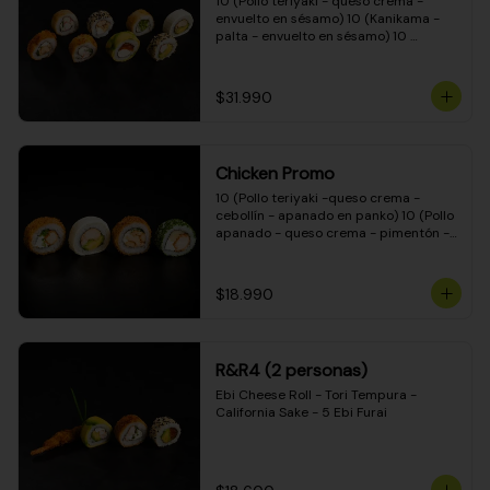
10 (Pollo teriyaki - queso crema - 
envuelto en sésamo) 10 (Kanikama - 
palta - envuelto en sésamo) 10 
(Salmón - queso crema - envuelto en 
palta) 10 (Pollo teriyaki - palta - 
envuelto en queso crema) 10 
$31.990
(Camarón - queso crema - cebollín - 
envuelto en masa tempura) 10 
(Kanikama - queso crema - cebollín - 
envuelto en masa tempura) 10 (Pollo 
Chicken Promo
teriyaki - queso crema - cebollín - 
envuelto en masa tempura) 10 
10 (Pollo teriyaki -queso crema - 
(Pimentón - queso crema - cebollín - 
cebollín - apanado en panko) 10 (Pollo 
envuelto en masa tempura)
apanado - queso crema - pimentón - 
apanado en panko) 10 (Pollo apanado 
- queso crema - palmito - envuelto en 
ciboulette) 10 (Pollo teriyaki - palta - 
$18.990
envuelto en queso crema)
R&R4 (2 personas)
Ebi Cheese Roll - Tori Tempura - 
California Sake - 5 Ebi Furai