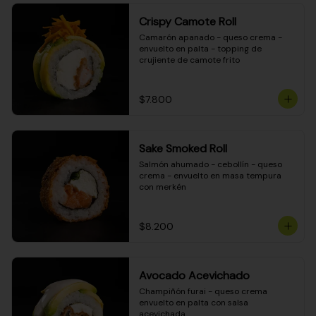
Crispy Camote Roll
Camarón apanado - queso crema - 
envuelto en palta - topping de 
crujiente de camote frito
$7.800
Sake Smoked Roll
Salmón ahumado - cebollín - queso 
crema - envuelto en masa tempura 
con merkén
$8.200
Avocado Acevichado
Champiñón furai - queso crema 
envuelto en palta con salsa 
acevichada