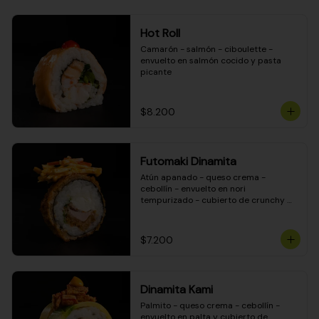
Hot Roll
Camarón - salmón - ciboulette - 
envuelto en salmón cocido y pasta 
picante
$8.200
Futomaki Dinamita
Atún apanado - queso crema - 
cebollín - envuelto en nori 
tempurizado - cubierto de crunchy 
kanikama en salsa DINAMITA!
$7.200
Dinamita Kami
Palmito - queso crema - cebollín - 
envuelto en palta y cubierto de 