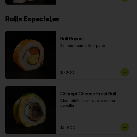
Rolls Especiales
Roll Royce
Salmón - camarón - palta
$7.200
Champi Cheese Furai Roll
Champiñón furai- queso crema - 
cebollín
$5.800