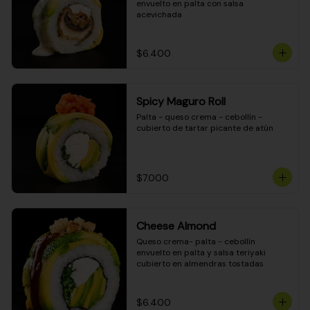
envuelto en palta con salsa 
acevichada
$6.400
Spicy Maguro Roll
Palta - queso crema - cebollín - 
cubierto de tartar picante de atún
$7.000
Cheese Almond
Queso crema- palta - cebollín 
envuelto en palta y salsa teriyaki 
cubierto en almendras tostadas
$6.400