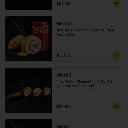
$11.990
Menú 5
Inka Roll + Gyozas de Cerdo + Coca 
Cola 220cc
$9.990
Menú 3
1 Hot Tori + 1 Cheese Tori + 1 Ebi Roll 
(env. palta) + 5 Ebi Furai
$18.990
Menú 1