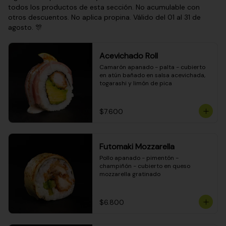
todos los productos de esta sección. No acumulable con
otros descuentos. No aplica propina. Válido del 01 al 31 de
agosto. 🎊
Acevichado Roll
Camarón apanado - palta - cubierto 
en atún bañado en salsa acevichada, 
togarashi y limón de pica
$7.600
Futomaki Mozzarella
Pollo apanado - pimentón - 
champiñón - cubierto en queso 
mozzarella gratinado
$6.800