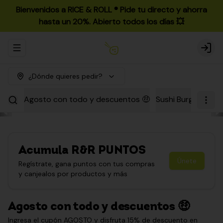
Bienvenidos a RICE & ROLL ®️ Pide tu directo y ahorra
hasta un 20%. Abierto todos los días 💥
Abrir menu de navegación
Login
¿Dónde quieres pedir?
Agosto con todo y descuentos 🤑
Sushi Burgers
Par
Acumula
R&R PUNTOS
Únete
Regístrate, gana puntos con tus compras
y canjealos por productos y más
Agosto con todo y descuentos 🤑
Ingresa el cupón AGOSTO y disfruta 15% de descuento en