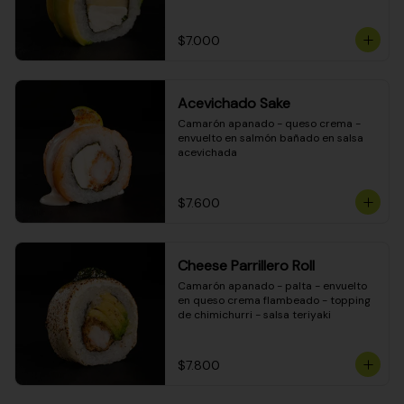
DINAMITA!
$7.000
Acevichado Sake
Camarón apanado - queso crema - 
envuelto en salmón bañado en salsa 
acevichada
$7.600
Cheese Parrillero Roll
Camarón apanado - palta - envuelto 
en queso crema flambeado - topping 
de chimichurri - salsa teriyaki
$7.800