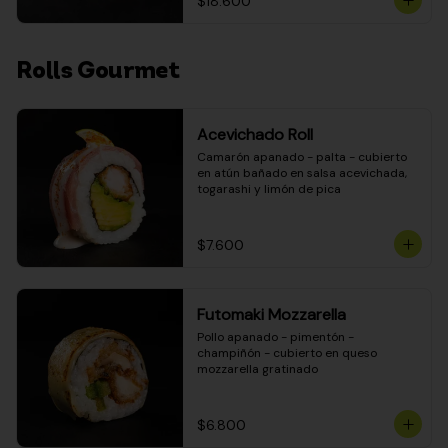
$18.600
Rolls Gourmet
Acevichado Roll
Camarón apanado - palta - cubierto 
en atún bañado en salsa acevichada, 
togarashi y limón de pica
$7.600
Futomaki Mozzarella
Pollo apanado - pimentón - 
champiñón - cubierto en queso 
mozzarella gratinado
$6.800