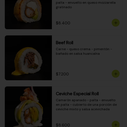
palta - envuelto en queso mozzarella 
gratinado
$8.400
Beef Roll
Carne - queso crema - pimentón - 
bañado en salsa huancaína
$7.200
Ceviche Especial Roll
Camarón apanado - palta - envuelto 
en palta - cubierto de una porción de 
ceviche mixto y salsa acevichada
$8.600