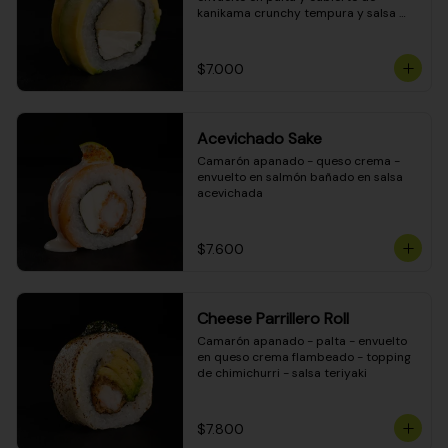
kanikama crunchy tempura y salsa 
DINAMITA!
$7.000
Acevichado Sake
Camarón apanado - queso crema - 
envuelto en salmón bañado en salsa 
acevichada
$7.600
Cheese Parrillero Roll
Camarón apanado - palta - envuelto 
en queso crema flambeado - topping 
de chimichurri - salsa teriyaki
$7.800