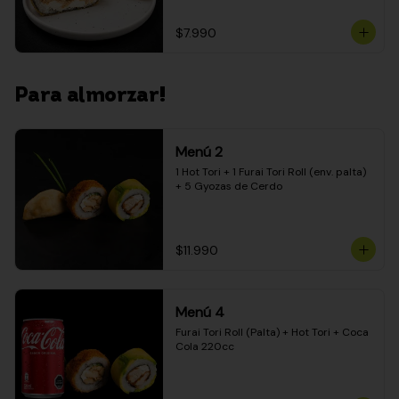
$7.990
Para almorzar!
Menú 2
1 Hot Tori + 1 Furai Tori Roll (env. palta) 
+ 5 Gyozas de Cerdo
$11.990
Menú 4
Furai Tori Roll (Palta) + Hot Tori + Coca 
Cola 220cc