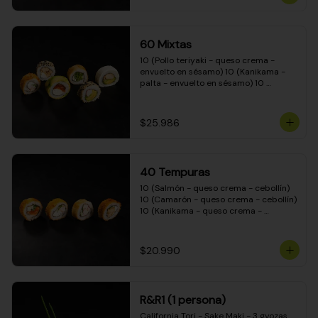
(Camarón - queso crema - cebollín - 
envuelto en masa tempura) 10 
(Kanikama - queso crema - cebollín - 
envuelto en masa tempura) 10 
60 Mixtas
(Pimentón - queso crema - cebollín - 
envuelto en masa tempura)
10 (Pollo teriyaki - queso crema - 
envuelto en sésamo) 10 (Kanikama - 
palta - envuelto en sésamo) 10 
(Salmón - queso crema - envuelto en 
palta) 10 (Pollo teriyaki - palta - 
envuelto en queso crema) 10 
$25.986
(Camarón - queso crema - cebollín - 
envuelto en masa tempura) 10 
(Pimentón - queso crema - cebollín - 
envuelto en masa tempura)
40 Tempuras
10 (Salmón - queso crema - cebollín) 
10 (Camarón - queso crema - cebollín) 
10 (Kanikama - queso crema - 
cebollín) 10 (Pollo teriyaki - queso 
crema - cebollín)
$20.990
R&R1 (1 persona)
California Tori - Sake Maki - 3 gyozas