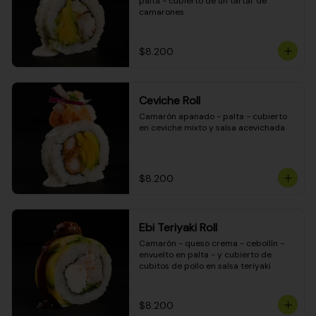
palta - cubierto de un tartar de 
camarones
$8.200
Ceviche Roll
Camarón apanado - palta - cubierto 
en ceviche mixto y salsa acevichada
$8.200
Ebi Teriyaki Roll
Camarón - queso crema - cebollín - 
envuelto en palta - y cubierto de 
cubitos de pollo en salsa teriyaki
$8.200