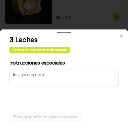
$5.200
Cheese Roll
3 Leches
Queso crema - palta - cebollín
Este producto no esta disponible
Instrucciones especiales
$5.200
Ebi Roll
Camarón - palta
Este producto no esta disponible
$5.800