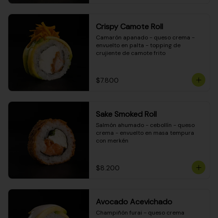
Crispy Camote Roll
Camarón apanado - queso crema - 
envuelto en palta - topping de 
crujiente de camote frito
$7.800
Sake Smoked Roll
Salmón ahumado - cebollín - queso 
crema - envuelto en masa tempura 
con merkén
$8.200
Avocado Acevichado
Champiñón furai - queso crema 