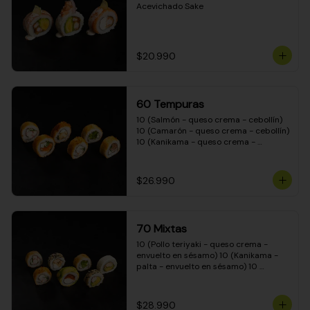
Acevichado Sake
$20.990
60 Tempuras
10 (Salmón - queso crema - cebollín) 
10 (Camarón - queso crema - cebollín) 
10 (Kanikama - queso crema - 
cebollín) 10 (Pimentón - queso crema 
- cebollín) 10 (Pollo teriyaki - queso 
crema - cebollín) 10 (Carne - queso 
$26.990
crema - cebollín)
70 Mixtas
10 (Pollo teriyaki - queso crema - 
envuelto en sésamo) 10 (Kanikama - 
palta - envuelto en sésamo) 10 
(Salmón - queso crema - envuelto en 
palta) 10 (Pollo teriyaki - queso crema 
- envuelto en queso crema) 10 
$28.990