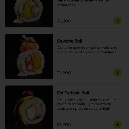
palta - cubierto de un tartar de 
camarones
$8.200
Ceviche Roll
Camarón apanado - palta - cubierto 
en ceviche mixto y salsa acevichada
$8.200
Ebi Teriyaki Roll
Camarón - queso crema - cebollín - 
envuelto en palta - y cubierto de 
cubitos de pollo en salsa teriyaki
$8.200