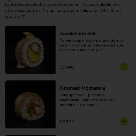
todos los productos de esta sección. No acumulable con
otros descuentos. No aplica propina. Válido del 01 al 31 de
agosto. 🎊
Acevichado Roll
Camarón apanado - palta - cubierto 
en atún bañado en salsa acevichada, 
togarashi y limón de pica
$7.600
Futomaki Mozzarella
Pollo apanado - pimentón - 
champiñón - cubierto en queso 
mozzarella gratinado
$6.800