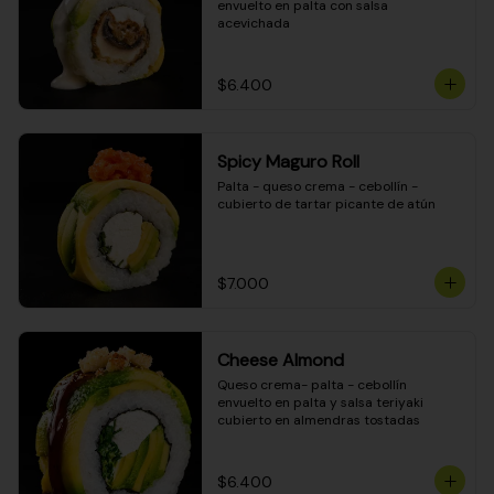
envuelto en palta con salsa 
acevichada
$6.400
Spicy Maguro Roll
Palta - queso crema - cebollín - 
cubierto de tartar picante de atún
$7.000
Cheese Almond
Queso crema- palta - cebollín 
envuelto en palta y salsa teriyaki 
cubierto en almendras tostadas
$6.400