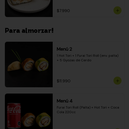
$7.990
Para almorzar!
Menú 2
1 Hot Tori + 1 Furai Tori Roll (env. palta) 
+ 5 Gyozas de Cerdo
$11.990
Menú 4
Furai Tori Roll (Palta) + Hot Tori + Coca 
Cola 220cc