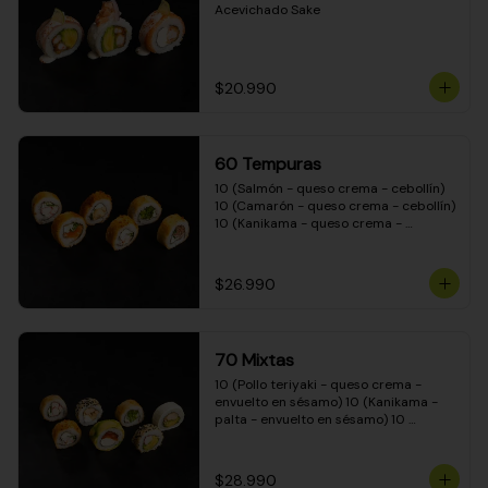
Acevichado Sake
$20.990
60 Tempuras
10 (Salmón - queso crema - cebollín) 
10 (Camarón - queso crema - cebollín) 
10 (Kanikama - queso crema - 
cebollín) 10 (Pimentón - queso crema 
- cebollín) 10 (Pollo teriyaki - queso 
crema - cebollín) 10 (Carne - queso 
$26.990
crema - cebollín)
70 Mixtas
10 (Pollo teriyaki - queso crema - 
envuelto en sésamo) 10 (Kanikama - 
palta - envuelto en sésamo) 10 
(Salmón - queso crema - envuelto en 
palta) 10 (Pollo teriyaki - queso crema 
- envuelto en queso crema) 10 
$28.990