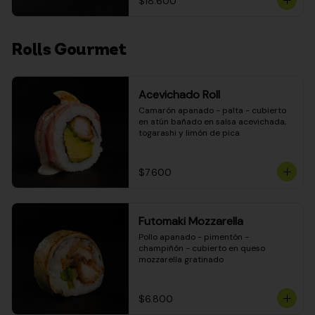
$18.600
Rolls Gourmet
Acevichado Roll
Camarón apanado - palta - cubierto 
en atún bañado en salsa acevichada, 
togarashi y limón de pica
$7.600
Futomaki Mozzarella
Pollo apanado - pimentón - 
champiñón - cubierto en queso 
mozzarella gratinado
$6.800