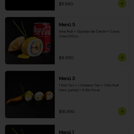
$11.990
Menú 5
Inka Roll + Gyozas de Cerdo + Coca 
Cola 220cc
$9.990
Menú 3
1 Hot Tori + 1 Cheese Tori + 1 Ebi Roll 
(env. palta) + 5 Ebi Furai
$18.990
Menú 1