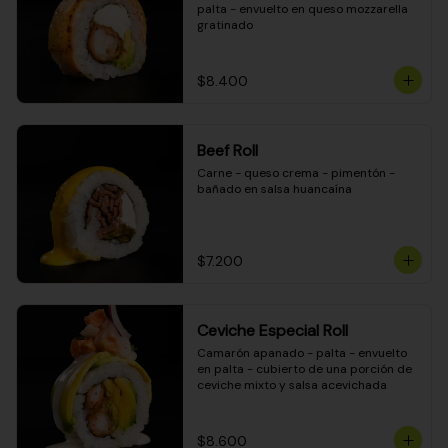
palta - envuelto en queso mozzarella 
gratinado
$8.400
Beef Roll
Carne - queso crema - pimentón - 
bañado en salsa huancaína
$7.200
Ceviche Especial Roll
Camarón apanado - palta - envuelto 
en palta - cubierto de una porción de 
ceviche mixto y salsa acevichada
$8.600