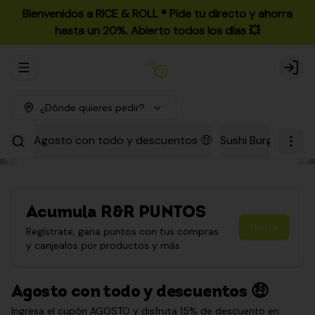
Bienvenidos a RICE & ROLL ®️ Pide tu directo y ahorra
hasta un 20%. Abierto todos los días 💥
Abrir menu de navegación
Login
¿Dónde quieres pedir?
Agosto con todo y descuentos 🤑
Sushi Burgers
Par
Acumula
R&R PUNTOS
Únete
Regístrate, gana puntos con tus compras
y canjealos por productos y más
Agosto con todo y descuentos 🤑
Ingresa el cupón AGOSTO y disfruta 15% de descuento en