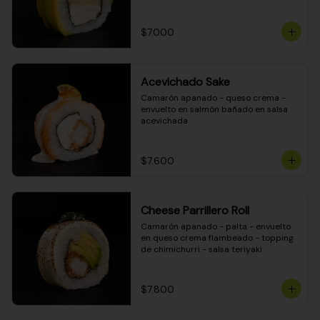
DINAMITA!
$7.000
Acevichado Sake
Camarón apanado - queso crema - 
envuelto en salmón bañado en salsa 
acevichada
$7.600
Cheese Parrillero Roll
Camarón apanado - palta - envuelto 
en queso crema flambeado - topping 
de chimichurri - salsa teriyaki
$7.800