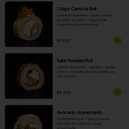
Crispy Camote Roll
Camarón apanado - queso crema - 
envuelto en palta - topping de 
crujiente de camote frito
$7.800
Sake Smoked Roll
Salmón ahumado - cebollín - queso 
crema - envuelto en masa tempura 
con merkén
$8.200
Avocado Acevichado
Champiñón furai - queso crema 
envuelto en palta con salsa 
acevichada