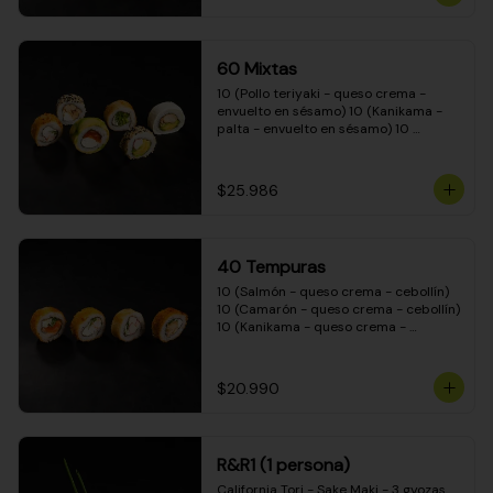
(Camarón - queso crema - cebollín - 
envuelto en masa tempura) 10 
(Kanikama - queso crema - cebollín - 
envuelto en masa tempura) 10 
60 Mixtas
(Pimentón - queso crema - cebollín - 
envuelto en masa tempura)
10 (Pollo teriyaki - queso crema - 
envuelto en sésamo) 10 (Kanikama - 
palta - envuelto en sésamo) 10 
(Salmón - queso crema - envuelto en 
palta) 10 (Pollo teriyaki - palta - 
envuelto en queso crema) 10 
$25.986
(Camarón - queso crema - cebollín - 
envuelto en masa tempura) 10 
(Pimentón - queso crema - cebollín - 
envuelto en masa tempura)
40 Tempuras
10 (Salmón - queso crema - cebollín) 
10 (Camarón - queso crema - cebollín) 
10 (Kanikama - queso crema - 
cebollín) 10 (Pollo teriyaki - queso 
crema - cebollín)
$20.990
R&R1 (1 persona)
California Tori - Sake Maki - 3 gyozas