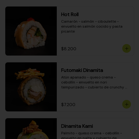
Hot Roll
Camarón - salmón - ciboulette - 
envuelto en salmón cocido y pasta 
picante
$8.200
Futomaki Dinamita
Atún apanado - queso crema - 
cebollín - envuelto en nori 
tempurizado - cubierto de crunchy 
kanikama en salsa DINAMITA!
$7.200
Dinamita Kami
Palmito - queso crema - cebollín - 
envuelto en palta y cubierto de 