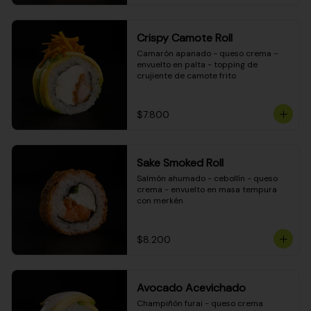
Crispy Camote Roll
Camarón apanado - queso crema - 
envuelto en palta - topping de 
crujiente de camote frito
$7.800
Sake Smoked Roll
Salmón ahumado - cebollín - queso 
crema - envuelto en masa tempura 
con merkén
$8.200
Avocado Acevichado
Champiñón furai - queso crema 