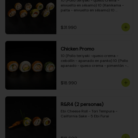
10 (Pollo teriyaki - queso crema - 
envuelto en sésamo) 10 (Kanikama - 
palta - envuelto en sésamo) 10 
(Salmón - queso crema - envuelto en 
palta) 10 (Pollo teriyaki - palta - 
envuelto en queso crema) 10 
$31.990
(Camarón - queso crema - cebollín - 
envuelto en masa tempura) 10 
(Kanikama - queso crema - cebollín - 
envuelto en masa tempura) 10 (Pollo 
Chicken Promo
teriyaki - queso crema - cebollín - 
envuelto en masa tempura) 10 
10 (Pollo teriyaki -queso crema - 
(Pimentón - queso crema - cebollín - 
cebollín - apanado en panko) 10 (Pollo 
envuelto en masa tempura)
apanado - queso crema - pimentón - 
apanado en panko) 10 (Pollo apanado 
- queso crema - palmito - envuelto en 
ciboulette) 10 (Pollo teriyaki - palta - 
$18.990
envuelto en queso crema)
R&R4 (2 personas)
Ebi Cheese Roll - Tori Tempura - 
California Sake - 5 Ebi Furai