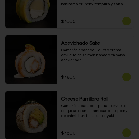
kanikama crunchy tempura y salsa 
DINAMITA!
$7.000
Acevichado Sake
Camarón apanado - queso crema - 
envuelto en salmón bañado en salsa 
acevichada
$7.600
Cheese Parrillero Roll
Camarón apanado - palta - envuelto 
en queso crema flambeado - topping 
de chimichurri - salsa teriyaki
$7.800