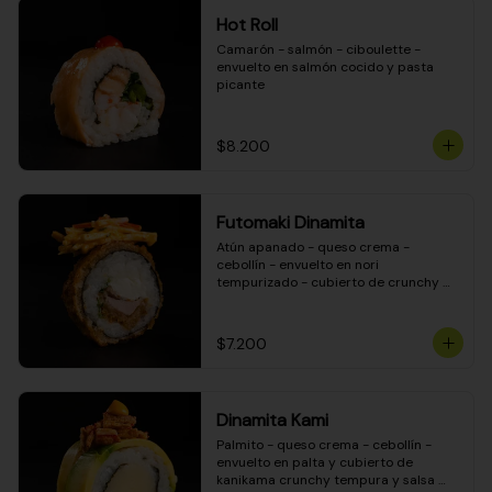
Hot Roll
Camarón - salmón - ciboulette - 
envuelto en salmón cocido y pasta 
picante
$8.200
Futomaki Dinamita
Atún apanado - queso crema - 
cebollín - envuelto en nori 
tempurizado - cubierto de crunchy 
kanikama en salsa DINAMITA!
$7.200
Dinamita Kami
Palmito - queso crema - cebollín - 
envuelto en palta y cubierto de 
kanikama crunchy tempura y salsa 