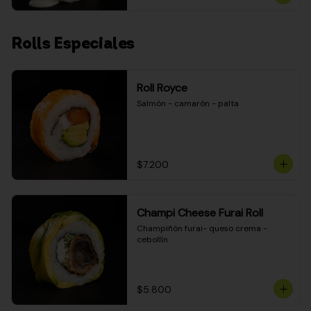
Rolls Especiales
Roll Royce
Salmón - camarón - palta
$7.200
Champi Cheese Furai Roll
Champiñón furai- queso crema - 
cebollín
$5.800