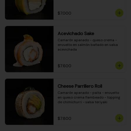
DINAMITA!
$7.000
Acevichado Sake
Camarón apanado - queso crema - 
envuelto en salmón bañado en salsa 
acevichada
$7.600
Cheese Parrillero Roll
Camarón apanado - palta - envuelto 
en queso crema flambeado - topping 
de chimichurri - salsa teriyaki
$7.800