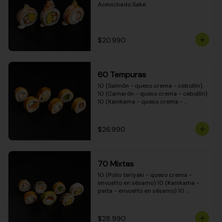
Acevichado Sake
$20.990
60 Tempuras
10 (Salmón - queso crema - cebollín) 
10 (Camarón - queso crema - cebollín) 
10 (Kanikama - queso crema - 
cebollín) 10 (Pimentón - queso crema 
- cebollín) 10 (Pollo teriyaki - queso 
crema - cebollín) 10 (Carne - queso 
$26.990
crema - cebollín)
70 Mixtas
10 (Pollo teriyaki - queso crema - 
envuelto en sésamo) 10 (Kanikama - 
palta - envuelto en sésamo) 10 
(Salmón - queso crema - envuelto en 
palta) 10 (Pollo teriyaki - queso crema 
- envuelto en queso crema) 10 
$28.990