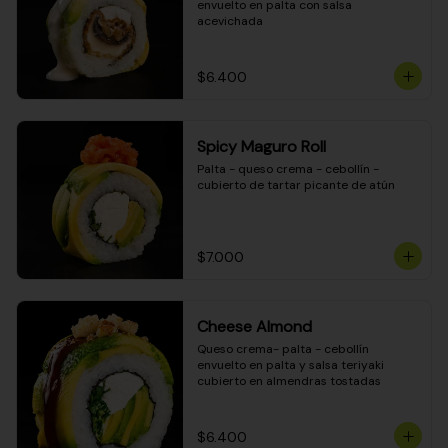
envuelto en palta con salsa 
acevichada
$6.400
Spicy Maguro Roll
Palta - queso crema - cebollín - 
cubierto de tartar picante de atún
$7.000
Cheese Almond
Queso crema- palta - cebollín 
envuelto en palta y salsa teriyaki 
cubierto en almendras tostadas
$6.400