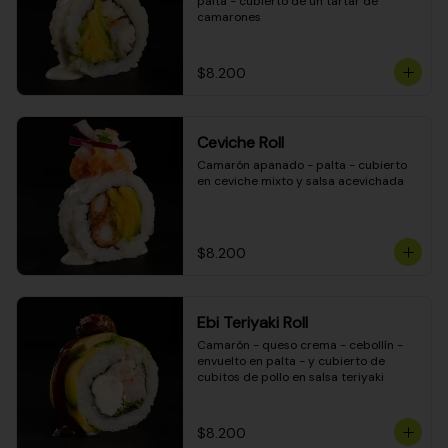
palta - cubierto de un tartar de 
camarones
$8.200
Ceviche Roll
Camarón apanado - palta - cubierto 
en ceviche mixto y salsa acevichada
$8.200
Ebi Teriyaki Roll
Camarón - queso crema - cebollín - 
envuelto en palta - y cubierto de 
cubitos de pollo en salsa teriyaki
$8.200