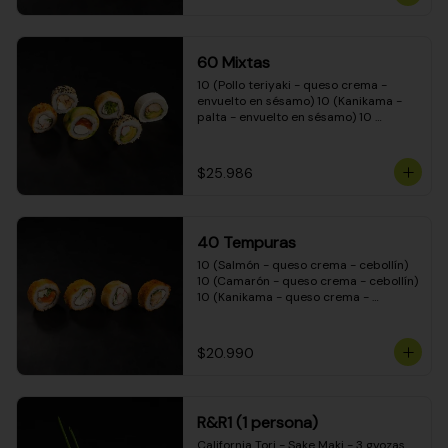
(Camarón - queso crema - cebollín - 
envuelto en masa tempura) 10 
(Kanikama - queso crema - cebollín - 
envuelto en masa tempura) 10 
60 Mixtas
(Pimentón - queso crema - cebollín - 
envuelto en masa tempura)
10 (Pollo teriyaki - queso crema - 
envuelto en sésamo) 10 (Kanikama - 
palta - envuelto en sésamo) 10 
(Salmón - queso crema - envuelto en 
palta) 10 (Pollo teriyaki - palta - 
envuelto en queso crema) 10 
$25.986
(Camarón - queso crema - cebollín - 
envuelto en masa tempura) 10 
(Pimentón - queso crema - cebollín - 
envuelto en masa tempura)
40 Tempuras
10 (Salmón - queso crema - cebollín) 
10 (Camarón - queso crema - cebollín) 
10 (Kanikama - queso crema - 
cebollín) 10 (Pollo teriyaki - queso 
crema - cebollín)
$20.990
R&R1 (1 persona)
California Tori - Sake Maki - 3 gyozas