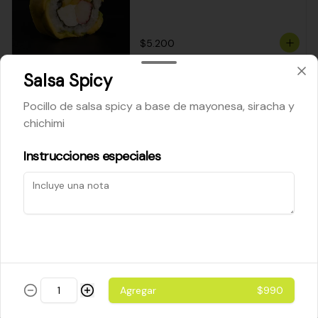
$5.200
Salsa Spicy
Cheese Roll
Pocillo de salsa spicy a base de mayonesa, siracha y
Queso crema - palta - cebollín
chichimi
Instrucciones especiales
$5.200
Ebi Roll
Camarón - palta
Agregar
$990
$5.800