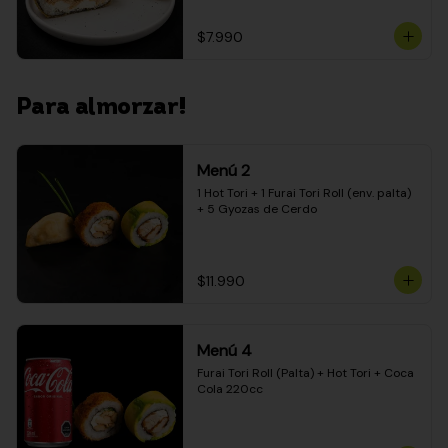
$7.990
Para almorzar!
Menú 2
1 Hot Tori + 1 Furai Tori Roll (env. palta) 
+ 5 Gyozas de Cerdo
$11.990
Menú 4
Furai Tori Roll (Palta) + Hot Tori + Coca 
Cola 220cc