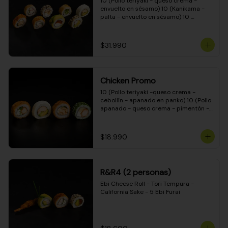
10 (Pollo teriyaki - queso crema - 
envuelto en sésamo) 10 (Kanikama - 
palta - envuelto en sésamo) 10 
(Salmón - queso crema - envuelto en 
palta) 10 (Pollo teriyaki - palta - 
envuelto en queso crema) 10 
$31.990
(Camarón - queso crema - cebollín - 
envuelto en masa tempura) 10 
(Kanikama - queso crema - cebollín - 
envuelto en masa tempura) 10 (Pollo 
Chicken Promo
teriyaki - queso crema - cebollín - 
envuelto en masa tempura) 10 
10 (Pollo teriyaki -queso crema - 
(Pimentón - queso crema - cebollín - 
cebollín - apanado en panko) 10 (Pollo 
envuelto en masa tempura)
apanado - queso crema - pimentón - 
apanado en panko) 10 (Pollo apanado 
- queso crema - palmito - envuelto en 
ciboulette) 10 (Pollo teriyaki - palta - 
$18.990
envuelto en queso crema)
R&R4 (2 personas)
Ebi Cheese Roll - Tori Tempura - 
California Sake - 5 Ebi Furai