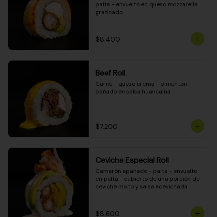
palta - envuelto en queso mozzarella 
gratinado
$8.400
Beef Roll
Carne - queso crema - pimentón - 
bañado en salsa huancaína
$7.200
Ceviche Especial Roll
Camarón apanado - palta - envuelto 
en palta - cubierto de una porción de 
ceviche mixto y salsa acevichada
$8.600