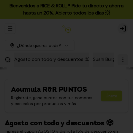
Bienvenidos a RICE & ROLL ®️ Pide tu directo y ahorra
hasta un 20%. Abierto todos los días 💥
Abrir menu de navegación
Login
¿Dónde quieres pedir?
Agosto con todo y descuentos 🤑
Sushi Burgers
Par
Acumula
R&R PUNTOS
Únete
Regístrate, gana puntos con tus compras
y canjealos por productos y más
Agosto con todo y descuentos 🤑
Ingresa el cupón AGOSTO y disfruta 15% de descuento en