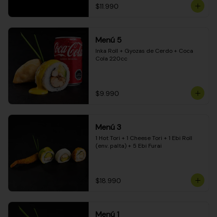
$11.990
Menú 5
Inka Roll + Gyozas de Cerdo + Coca 
Cola 220cc
$9.990
Menú 3
1 Hot Tori + 1 Cheese Tori + 1 Ebi Roll 
(env. palta) + 5 Ebi Furai
$18.990
Menú 1