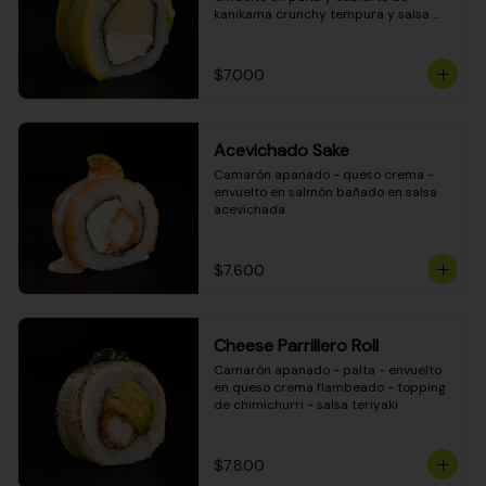
kanikama crunchy tempura y salsa 
DINAMITA!
$7.000
Acevichado Sake
Camarón apanado - queso crema - 
envuelto en salmón bañado en salsa 
acevichada
$7.600
Cheese Parrillero Roll
Camarón apanado - palta - envuelto 
en queso crema flambeado - topping 
de chimichurri - salsa teriyaki
$7.800