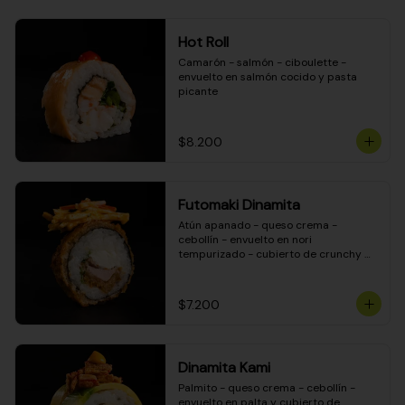
Hot Roll
Camarón - salmón - ciboulette - 
envuelto en salmón cocido y pasta 
picante
$8.200
Futomaki Dinamita
Atún apanado - queso crema - 
cebollín - envuelto en nori 
tempurizado - cubierto de crunchy 
kanikama en salsa DINAMITA!
$7.200
Dinamita Kami
Palmito - queso crema - cebollín - 
envuelto en palta y cubierto de 