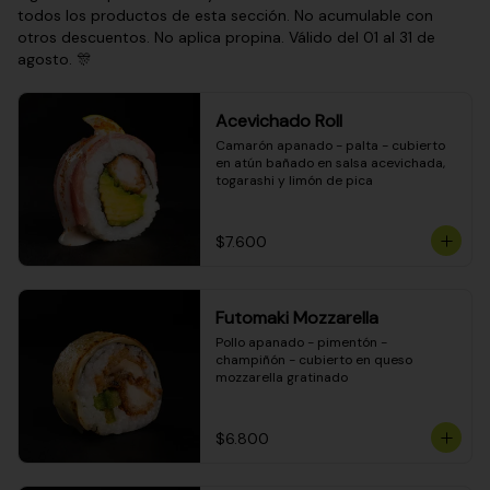
todos los productos de esta sección. No acumulable con
otros descuentos. No aplica propina. Válido del 01 al 31 de
agosto. 🎊
Acevichado Roll
Camarón apanado - palta - cubierto 
en atún bañado en salsa acevichada, 
togarashi y limón de pica
$7.600
Futomaki Mozzarella
Pollo apanado - pimentón - 
champiñón - cubierto en queso 
mozzarella gratinado
$6.800