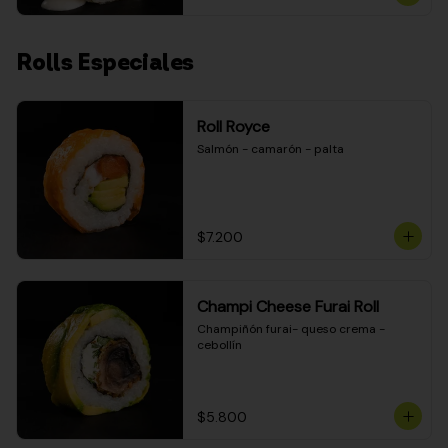
Rolls Especiales
Roll Royce
Salmón - camarón - palta
$7.200
Champi Cheese Furai Roll
Champiñón furai- queso crema - 
cebollín
$5.800