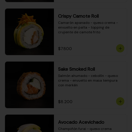
Crispy Camote Roll
Camarón apanado - queso crema - 
envuelto en palta - topping de 
crujiente de camote frito
$7.800
Sake Smoked Roll
Salmón ahumado - cebollín - queso 
crema - envuelto en masa tempura 
con merkén
$8.200
Avocado Acevichado
Champiñón furai - queso crema 