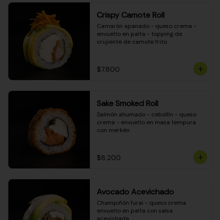
Crispy Camote Roll
Camarón apanado - queso crema - 
envuelto en palta - topping de 
crujiente de camote frito
$7.800
Sake Smoked Roll
Salmón ahumado - cebollín - queso 
crema - envuelto en masa tempura 
con merkén
$8.200
Avocado Acevichado
Champiñón furai - queso crema 
envuelto en palta con salsa 
acevichada