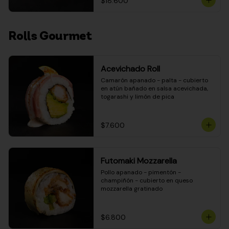
$18.600
Rolls Gourmet
Acevichado Roll
Camarón apanado - palta - cubierto 
en atún bañado en salsa acevichada, 
togarashi y limón de pica
$7.600
Futomaki Mozzarella
Pollo apanado - pimentón - 
champiñón - cubierto en queso 
mozzarella gratinado
$6.800