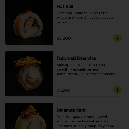
Hot Roll
Camarón - salmón - ciboulette - 
envuelto en salmón cocido y pasta 
picante
$8.200
Futomaki Dinamita
Atún apanado - queso crema - 
cebollín - envuelto en nori 
tempurizado - cubierto de crunchy 
kanikama en salsa DINAMITA!
$7.200
Dinamita Kami
Palmito - queso crema - cebollín - 
envuelto en palta y cubierto de 
kanikama crunchy tempura y salsa 