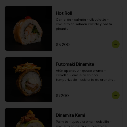
Hot Roll
Camarón - salmón - ciboulette - 
envuelto en salmón cocido y pasta 
picante
$8.200
Futomaki Dinamita
Atún apanado - queso crema - 
cebollín - envuelto en nori 
tempurizado - cubierto de crunchy 
kanikama en salsa DINAMITA!
$7.200
Dinamita Kami
Palmito - queso crema - cebollín - 
envuelto en palta y cubierto de 