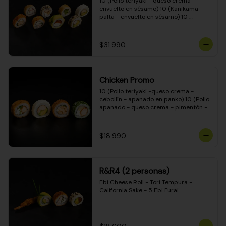
10 (Pollo teriyaki - queso crema - 
envuelto en sésamo) 10 (Kanikama - 
palta - envuelto en sésamo) 10 
(Salmón - queso crema - envuelto en 
palta) 10 (Pollo teriyaki - palta - 
envuelto en queso crema) 10 
$31.990
(Camarón - queso crema - cebollín - 
envuelto en masa tempura) 10 
(Kanikama - queso crema - cebollín - 
envuelto en masa tempura) 10 (Pollo 
Chicken Promo
teriyaki - queso crema - cebollín - 
envuelto en masa tempura) 10 
10 (Pollo teriyaki -queso crema - 
(Pimentón - queso crema - cebollín - 
cebollín - apanado en panko) 10 (Pollo 
envuelto en masa tempura)
apanado - queso crema - pimentón - 
apanado en panko) 10 (Pollo apanado 
- queso crema - palmito - envuelto en 
ciboulette) 10 (Pollo teriyaki - palta - 
$18.990
envuelto en queso crema)
R&R4 (2 personas)
Ebi Cheese Roll - Tori Tempura - 
California Sake - 5 Ebi Furai