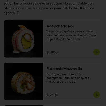
todos los productos de esta sección. No acumulable con
otros descuentos. No aplica propina. Válido del 01 al 31 de
agosto. 🎊
Acevichado Roll
Camarón apanado - palta - cubierto 
en atún bañado en salsa acevichada, 
togarashi y limón de pica
$7.600
Futomaki Mozzarella
Pollo apanado - pimentón - 
champiñón - cubierto en queso 
mozzarella gratinado
$6.800