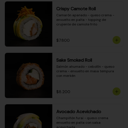
Crispy Camote Roll
Camarón apanado - queso crema - 
envuelto en palta - topping de 
crujiente de camote frito
$7.800
Sake Smoked Roll
Salmón ahumado - cebollín - queso 
crema - envuelto en masa tempura 
con merkén
$8.200
Avocado Acevichado
Champiñón furai - queso crema 
envuelto en palta con salsa 
acevichada