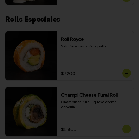
Rolls Especiales
Roll Royce
Salmón - camarón - palta
$7.200
Champi Cheese Furai Roll
Champiñón furai- queso crema - 
cebollín
$5.800