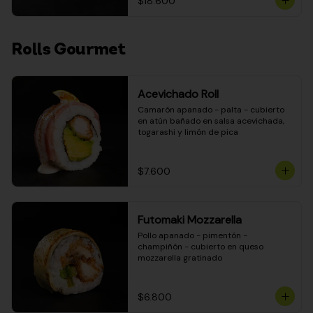
$18.600
Rolls Gourmet
Acevichado Roll
Camarón apanado - palta - cubierto 
en atún bañado en salsa acevichada, 
togarashi y limón de pica
$7.600
Futomaki Mozzarella
Pollo apanado - pimentón - 
champiñón - cubierto en queso 
mozzarella gratinado
$6.800