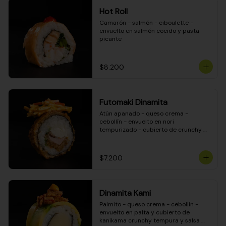
Hot Roll
Camarón - salmón - ciboulette - 
envuelto en salmón cocido y pasta 
picante
$8.200
Futomaki Dinamita
Atún apanado - queso crema - 
cebollín - envuelto en nori 
tempurizado - cubierto de crunchy 
kanikama en salsa DINAMITA!
$7.200
Dinamita Kami
Palmito - queso crema - cebollín - 
envuelto en palta y cubierto de 
kanikama crunchy tempura y salsa 