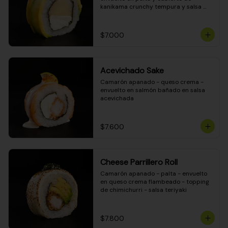
kanikama crunchy tempura y salsa 
DINAMITA!
$7.000
Acevichado Sake
Camarón apanado - queso crema - 
envuelto en salmón bañado en salsa 
acevichada
$7.600
Cheese Parrillero Roll
Camarón apanado - palta - envuelto 
en queso crema flambeado - topping 
de chimichurri - salsa teriyaki
$7.800