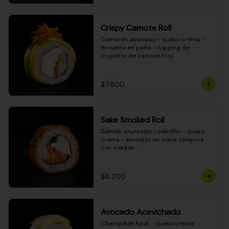
Crispy Camote Roll
Camarón apanado - queso crema - 
envuelto en palta - topping de 
crujiente de camote frito
$7.800
Sake Smoked Roll
Salmón ahumado - cebollín - queso 
crema - envuelto en masa tempura 
con merkén
$8.200
Avocado Acevichado
Champiñón furai - queso crema 