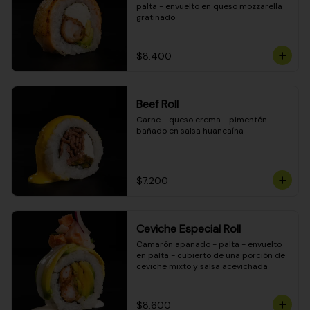
palta - envuelto en queso mozzarella 
gratinado
$8.400
Beef Roll
Carne - queso crema - pimentón - 
bañado en salsa huancaína
$7.200
Ceviche Especial Roll
Camarón apanado - palta - envuelto 
en palta - cubierto de una porción de 
ceviche mixto y salsa acevichada
$8.600