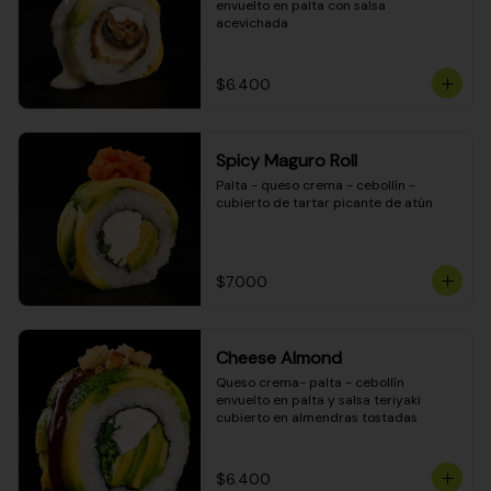
envuelto en palta con salsa 
acevichada
$6.400
Spicy Maguro Roll
Palta - queso crema - cebollín - 
cubierto de tartar picante de atún
$7.000
Cheese Almond
Queso crema- palta - cebollín 
envuelto en palta y salsa teriyaki 
cubierto en almendras tostadas
$6.400