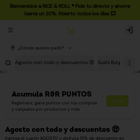
Bienvenidos a RICE & ROLL ®️ Pide tu directo y ahorra
hasta un 20%. Abierto todos los días 💥
Abrir menu de navegación
Login
¿Dónde quieres pedir?
Agosto con todo y descuentos 🤑
Sushi Burgers
Par
Acumula
R&R PUNTOS
Únete
Regístrate, gana puntos con tus compras
y canjealos por productos y más
Agosto con todo y descuentos 🤑
Ingresa el cupón AGOSTO y disfruta 15% de descuento en