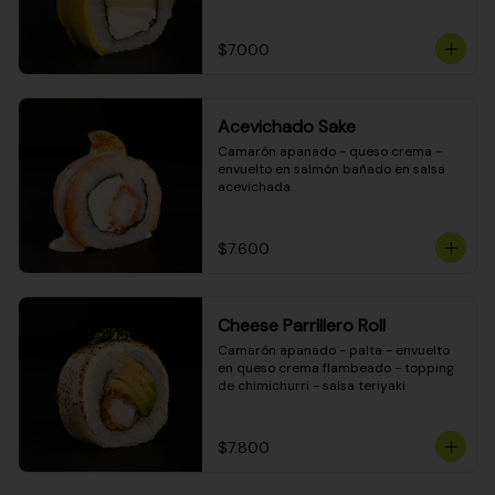
DINAMITA!
$7.000
Acevichado Sake
Camarón apanado - queso crema - 
envuelto en salmón bañado en salsa 
acevichada
$7.600
Cheese Parrillero Roll
Camarón apanado - palta - envuelto 
en queso crema flambeado - topping 
de chimichurri - salsa teriyaki
$7.800