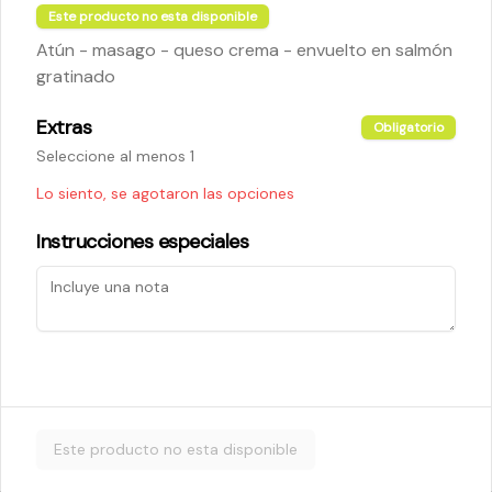
Este producto no esta disponible
Atún - masago - queso crema - envuelto en salmón
$5.200
gratinado
Extras
Obligatorio
Cheese Roll
Seleccione al menos 1
Queso crema - palta - cebollín
Lo siento, se agotaron las opciones
Instrucciones especiales
$5.200
Ebi Roll
Camarón - palta
Este producto no esta disponible
$5.800