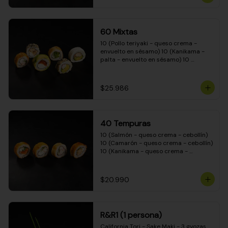
(Camarón - queso crema - cebollín - 
envuelto en masa tempura) 10 
(Kanikama - queso crema - cebollín - 
envuelto en masa tempura) 10 
60 Mixtas
(Pimentón - queso crema - cebollín - 
envuelto en masa tempura)
10 (Pollo teriyaki - queso crema - 
envuelto en sésamo) 10 (Kanikama - 
palta - envuelto en sésamo) 10 
(Salmón - queso crema - envuelto en 
palta) 10 (Pollo teriyaki - palta - 
envuelto en queso crema) 10 
$25.986
(Camarón - queso crema - cebollín - 
envuelto en masa tempura) 10 
(Pimentón - queso crema - cebollín - 
envuelto en masa tempura)
40 Tempuras
10 (Salmón - queso crema - cebollín) 
10 (Camarón - queso crema - cebollín) 
10 (Kanikama - queso crema - 
cebollín) 10 (Pollo teriyaki - queso 
crema - cebollín)
$20.990
R&R1 (1 persona)
California Tori - Sake Maki - 3 gyozas