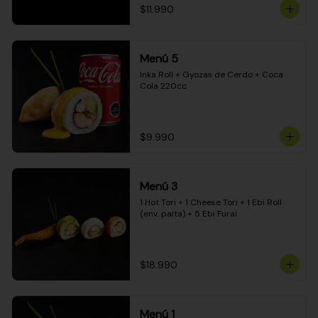
$11.990
Menú 5
Inka Roll + Gyozas de Cerdo + Coca 
Cola 220cc
$9.990
Menú 3
1 Hot Tori + 1 Cheese Tori + 1 Ebi Roll 
(env. palta) + 5 Ebi Furai
$18.990
Menú 1