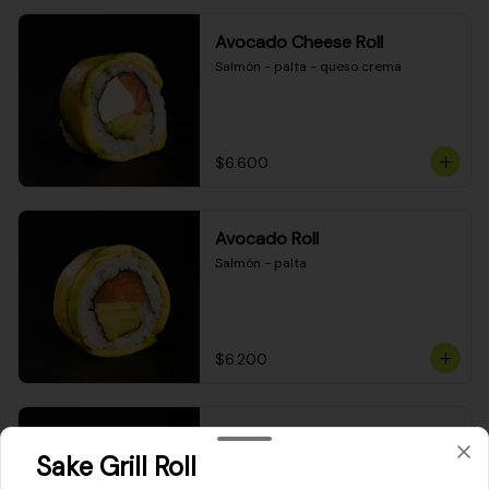
Avocado Cheese Roll
Salmón - palta - queso crema
$6.600
Avocado Roll
Salmón - palta
$6.200
Maki Cheese Roll
Sake Grill Roll
Kanikama - queso crema - palta