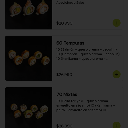
Acevichado Sake
$20.990
60 Tempuras
10 (Salmón - queso crema - cebollín) 
10 (Camarón - queso crema - cebollín) 
10 (Kanikama - queso crema - 
cebollín) 10 (Pimentón - queso crema 
- cebollín) 10 (Pollo teriyaki - queso 
crema - cebollín) 10 (Carne - queso 
$26.990
crema - cebollín)
70 Mixtas
10 (Pollo teriyaki - queso crema - 
envuelto en sésamo) 10 (Kanikama - 
palta - envuelto en sésamo) 10 
(Salmón - queso crema - envuelto en 
palta) 10 (Pollo teriyaki - queso crema 
- envuelto en queso crema) 10 
$28.990