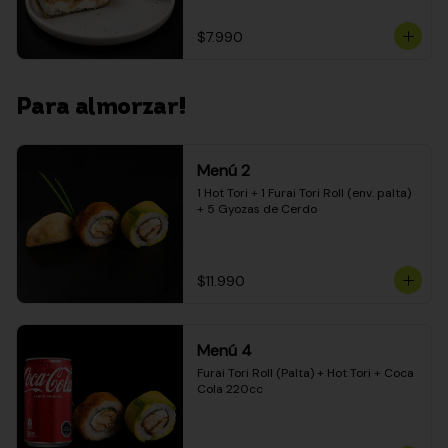
$7.990
Para almorzar!
Menú 2
1 Hot Tori + 1 Furai Tori Roll (env. palta) 
+ 5 Gyozas de Cerdo
$11.990
Menú 4
Furai Tori Roll (Palta) + Hot Tori + Coca 
Cola 220cc