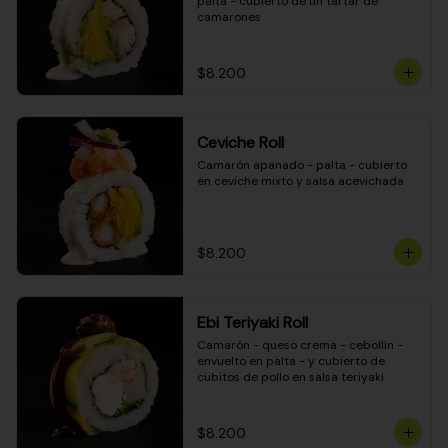
palta - cubierto de un tartar de 
camarones
$8.200
Ceviche Roll
Camarón apanado - palta - cubierto 
en ceviche mixto y salsa acevichada
$8.200
Ebi Teriyaki Roll
Camarón - queso crema - cebollín - 
envuelto en palta - y cubierto de 
cubitos de pollo en salsa teriyaki
$8.200