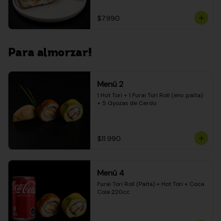
$7.990
Para almorzar!
Menú 2
1 Hot Tori + 1 Furai Tori Roll (env. palta) 
+ 5 Gyozas de Cerdo
$11.990
Menú 4
Furai Tori Roll (Palta) + Hot Tori + Coca 
Cola 220cc