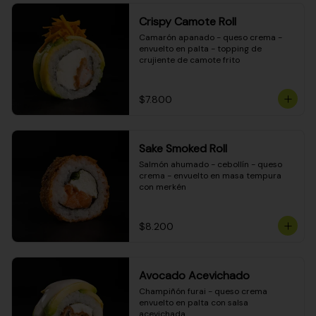
Crispy Camote Roll
Camarón apanado - queso crema - 
envuelto en palta - topping de 
crujiente de camote frito
$7.800
Sake Smoked Roll
Salmón ahumado - cebollín - queso 
crema - envuelto en masa tempura 
con merkén
$8.200
Avocado Acevichado
Champiñón furai - queso crema 
envuelto en palta con salsa 
acevichada