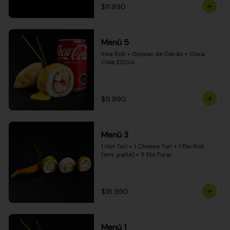
$11.990
Menú 5
Inka Roll + Gyozas de Cerdo + Coca 
Cola 220cc
$9.990
Menú 3
1 Hot Tori + 1 Cheese Tori + 1 Ebi Roll 
(env. palta) + 5 Ebi Furai
$18.990
Menú 1