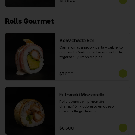
$18.600
Rolls Gourmet
Acevichado Roll
Camarón apanado - palta - cubierto 
en atún bañado en salsa acevichada, 
togarashi y limón de pica
$7.600
Futomaki Mozzarella
Pollo apanado - pimentón - 
champiñón - cubierto en queso 
mozzarella gratinado
$6.800