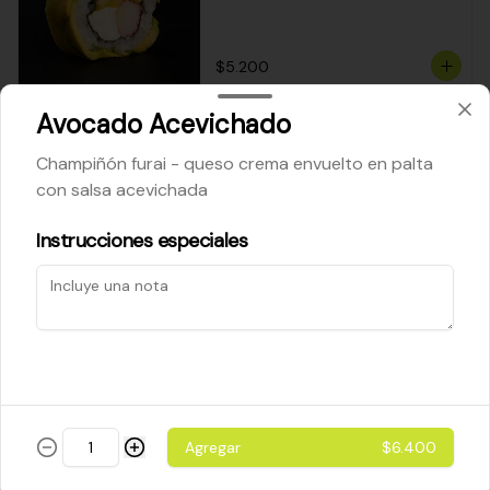
$5.200
Avocado Acevichado
Cheese Roll
Champiñón furai - queso crema envuelto en palta
Queso crema - palta - cebollín
con salsa acevichada
Instrucciones especiales
$5.200
Ebi Roll
Camarón - palta
Agregar
$6.400
$5.800