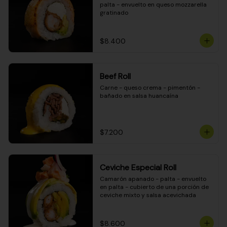
palta - envuelto en queso mozzarella 
gratinado
$8.400
Beef Roll
Carne - queso crema - pimentón - 
bañado en salsa huancaína
$7.200
Ceviche Especial Roll
Camarón apanado - palta - envuelto 
en palta - cubierto de una porción de 
ceviche mixto y salsa acevichada
$8.600