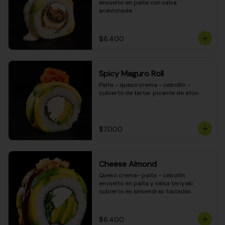
envuelto en palta con salsa 
acevichada
$6.400
Spicy Maguro Roll
Palta - queso crema - cebollín - 
cubierto de tartar picante de atún
$7.000
Cheese Almond
Queso crema- palta - cebollín 
envuelto en palta y salsa teriyaki 
cubierto en almendras tostadas
$6.400