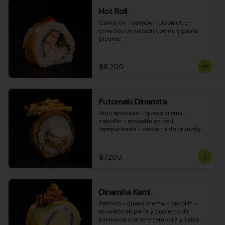
Hot Roll
Camarón - salmón - ciboulette - 
envuelto en salmón cocido y pasta 
picante
$8.200
Futomaki Dinamita
Atún apanado - queso crema - 
cebollín - envuelto en nori 
tempurizado - cubierto de crunchy 
kanikama en salsa DINAMITA!
$7.200
Dinamita Kami
Palmito - queso crema - cebollín - 
envuelto en palta y cubierto de 
kanikama crunchy tempura y salsa 