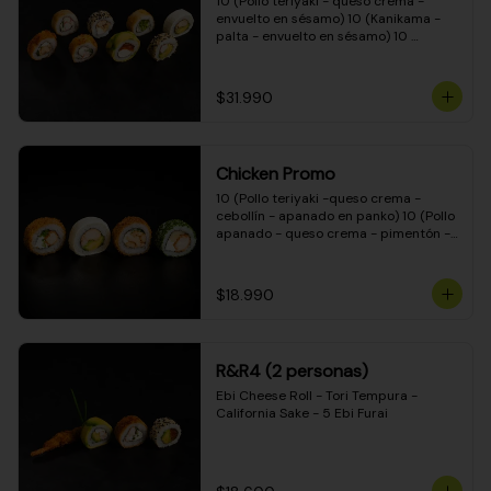
10 (Pollo teriyaki - queso crema - 
envuelto en sésamo) 10 (Kanikama - 
palta - envuelto en sésamo) 10 
(Salmón - queso crema - envuelto en 
palta) 10 (Pollo teriyaki - palta - 
envuelto en queso crema) 10 
$31.990
(Camarón - queso crema - cebollín - 
envuelto en masa tempura) 10 
(Kanikama - queso crema - cebollín - 
envuelto en masa tempura) 10 (Pollo 
Chicken Promo
teriyaki - queso crema - cebollín - 
envuelto en masa tempura) 10 
10 (Pollo teriyaki -queso crema - 
(Pimentón - queso crema - cebollín - 
cebollín - apanado en panko) 10 (Pollo 
envuelto en masa tempura)
apanado - queso crema - pimentón - 
apanado en panko) 10 (Pollo apanado 
- queso crema - palmito - envuelto en 
ciboulette) 10 (Pollo teriyaki - palta - 
$18.990
envuelto en queso crema)
R&R4 (2 personas)
Ebi Cheese Roll - Tori Tempura - 
California Sake - 5 Ebi Furai