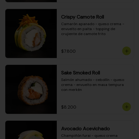
Crispy Camote Roll
Camarón apanado - queso crema - 
envuelto en palta - topping de 
crujiente de camote frito
$7.800
Sake Smoked Roll
Salmón ahumado - cebollín - queso 
crema - envuelto en masa tempura 
con merkén
$8.200
Avocado Acevichado
Champiñón furai - queso crema 