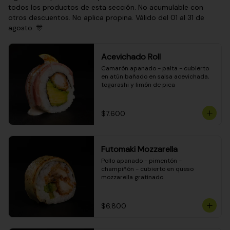
todos los productos de esta sección. No acumulable con
otros descuentos. No aplica propina. Válido del 01 al 31 de
agosto. 🎊
Acevichado Roll
Camarón apanado - palta - cubierto 
en atún bañado en salsa acevichada, 
togarashi y limón de pica
$7.600
Futomaki Mozzarella
Pollo apanado - pimentón - 
champiñón - cubierto en queso 
mozzarella gratinado
$6.800