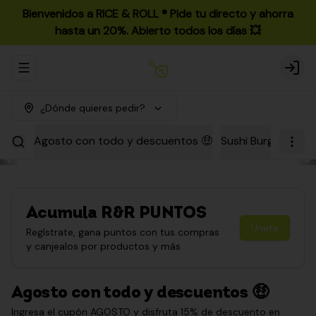
Bienvenidos a RICE & ROLL ®️ Pide tu directo y ahorra
hasta un 20%. Abierto todos los días 💥
Abrir menu de navegación
Login
¿Dónde quieres pedir?
Agosto con todo y descuentos 🤑
Sushi Burgers
Par
Acumula
R&R PUNTOS
Únete
Regístrate, gana puntos con tus compras
y canjealos por productos y más
Agosto con todo y descuentos 🤑
Ingresa el cupón AGOSTO y disfruta 15% de descuento en