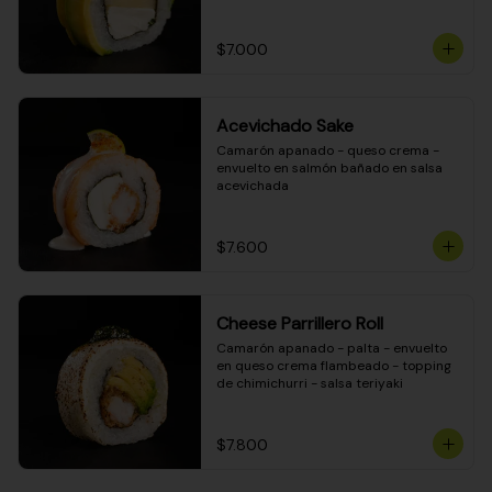
DINAMITA!
$7.000
Acevichado Sake
Camarón apanado - queso crema - 
envuelto en salmón bañado en salsa 
acevichada
$7.600
Cheese Parrillero Roll
Camarón apanado - palta - envuelto 
en queso crema flambeado - topping 
de chimichurri - salsa teriyaki
$7.800