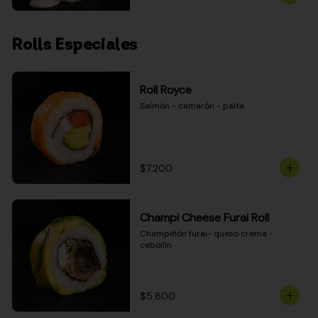
Rolls Especiales
Roll Royce
Salmón - camarón - palta
$7.200
Champi Cheese Furai Roll
Champiñón furai- queso crema - 
cebollín
$5.800