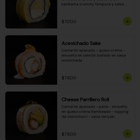
kanikama crunchy tempura y salsa 
DINAMITA!
$7.000
Acevichado Sake
Camarón apanado - queso crema - 
envuelto en salmón bañado en salsa 
acevichada
$7.600
Cheese Parrillero Roll
Camarón apanado - palta - envuelto 
en queso crema flambeado - topping 
de chimichurri - salsa teriyaki
$7.800