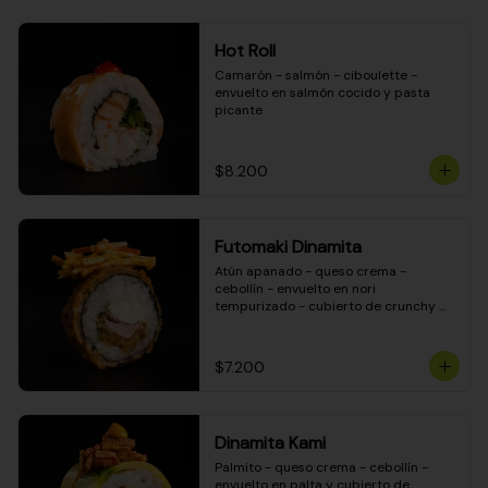
Hot Roll
Camarón - salmón - ciboulette - 
envuelto en salmón cocido y pasta 
picante
$8.200
Futomaki Dinamita
Atún apanado - queso crema - 
cebollín - envuelto en nori 
tempurizado - cubierto de crunchy 
kanikama en salsa DINAMITA!
$7.200
Dinamita Kami
Palmito - queso crema - cebollín - 
envuelto en palta y cubierto de 