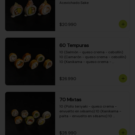
Acevichado Sake
$20.990
60 Tempuras
10 (Salmón - queso crema - cebollín) 
10 (Camarón - queso crema - cebollín) 
10 (Kanikama - queso crema - 
cebollín) 10 (Pimentón - queso crema 
- cebollín) 10 (Pollo teriyaki - queso 
crema - cebollín) 10 (Carne - queso 
$26.990
crema - cebollín)
70 Mixtas
10 (Pollo teriyaki - queso crema - 
envuelto en sésamo) 10 (Kanikama - 
palta - envuelto en sésamo) 10 
(Salmón - queso crema - envuelto en 
palta) 10 (Pollo teriyaki - queso crema 
- envuelto en queso crema) 10 
$28.990