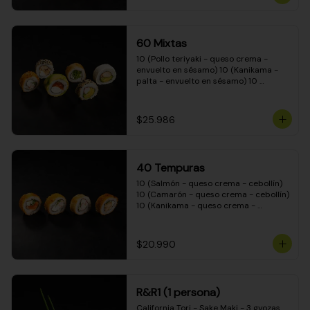
(Camarón - queso crema - cebollín - 
envuelto en masa tempura) 10 
(Kanikama - queso crema - cebollín - 
envuelto en masa tempura) 10 
60 Mixtas
(Pimentón - queso crema - cebollín - 
envuelto en masa tempura)
10 (Pollo teriyaki - queso crema - 
envuelto en sésamo) 10 (Kanikama - 
palta - envuelto en sésamo) 10 
(Salmón - queso crema - envuelto en 
palta) 10 (Pollo teriyaki - palta - 
envuelto en queso crema) 10 
$25.986
(Camarón - queso crema - cebollín - 
envuelto en masa tempura) 10 
(Pimentón - queso crema - cebollín - 
envuelto en masa tempura)
40 Tempuras
10 (Salmón - queso crema - cebollín) 
10 (Camarón - queso crema - cebollín) 
10 (Kanikama - queso crema - 
cebollín) 10 (Pollo teriyaki - queso 
crema - cebollín)
$20.990
R&R1 (1 persona)
California Tori - Sake Maki - 3 gyozas