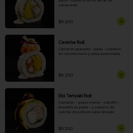
palta - cubierto de un tartar de 
camarones
$8.200
Ceviche Roll
Camarón apanado - palta - cubierto 
en ceviche mixto y salsa acevichada
$8.200
Ebi Teriyaki Roll
Camarón - queso crema - cebollín - 
envuelto en palta - y cubierto de 
cubitos de pollo en salsa teriyaki
$8.200