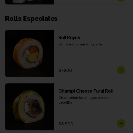
Rolls Especiales
Roll Royce
Salmón - camarón - palta
$7.200
Champi Cheese Furai Roll
Champiñón furai- queso crema - 
cebollín
$5.800