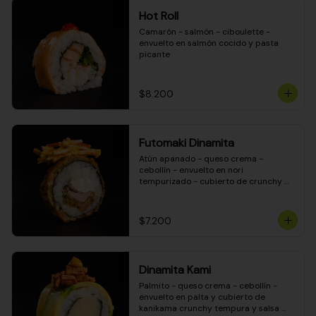
Hot Roll
Camarón - salmón - ciboulette - 
envuelto en salmón cocido y pasta 
picante
$8.200
Futomaki Dinamita
Atún apanado - queso crema - 
cebollín - envuelto en nori 
tempurizado - cubierto de crunchy 
kanikama en salsa DINAMITA!
$7.200
Dinamita Kami
Palmito - queso crema - cebollín - 
envuelto en palta y cubierto de 
kanikama crunchy tempura y salsa 