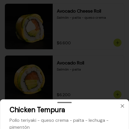
Avocado Cheese Roll
Salmón - palta - queso crema
$6.600
Avocado Roll
Salmón - palta
$6.200
Chicken Tempura
Maki Cheese Roll
Pollo teriyaki - queso crema - palta - lechuga -
Kanikama - queso crema - palta
pimentón