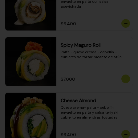
envuelto en palta con salsa 
acevichada
$6.400
Spicy Maguro Roll
Palta - queso crema - cebollín - 
cubierto de tartar picante de atún
$7.000
Cheese Almond
Queso crema- palta - cebollín 
envuelto en palta y salsa teriyaki 
cubierto en almendras tostadas
$6.400