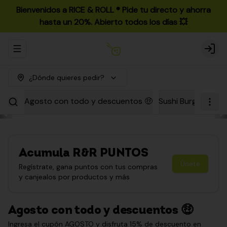
Bienvenidos a RICE & ROLL ®️ Pide tu directo y ahorra
hasta un 20%. Abierto todos los días 💥
Abrir menu de navegación
Login
¿Dónde quieres pedir?
Agosto con todo y descuentos 🤑
Sushi Burgers
Par
Acumula
R&R PUNTOS
Únete
Regístrate, gana puntos con tus compras
y canjealos por productos y más
Agosto con todo y descuentos 🤑
Ingresa el cupón AGOSTO y disfruta 15% de descuento en