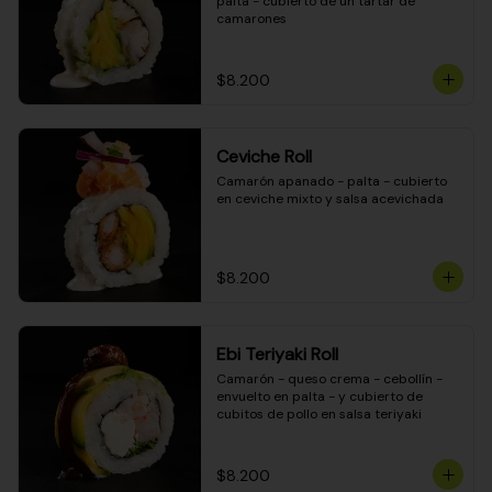
palta - cubierto de un tartar de 
camarones
$8.200
Ceviche Roll
Camarón apanado - palta - cubierto 
en ceviche mixto y salsa acevichada
$8.200
Ebi Teriyaki Roll
Camarón - queso crema - cebollín - 
envuelto en palta - y cubierto de 
cubitos de pollo en salsa teriyaki
$8.200