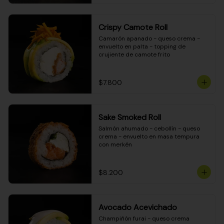
Crispy Camote Roll
Camarón apanado - queso crema - 
envuelto en palta - topping de 
crujiente de camote frito
$7.800
Sake Smoked Roll
Salmón ahumado - cebollín - queso 
crema - envuelto en masa tempura 
con merkén
$8.200
Avocado Acevichado
Champiñón furai - queso crema 