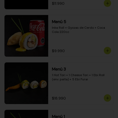
$11.990
Menú 5
Inka Roll + Gyozas de Cerdo + Coca 
Cola 220cc
$9.990
Menú 3
1 Hot Tori + 1 Cheese Tori + 1 Ebi Roll 
(env. palta) + 5 Ebi Furai
$18.990
Menú 1