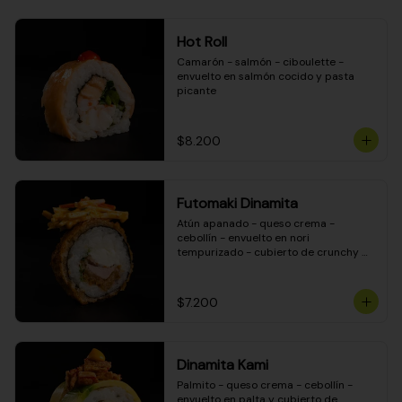
Hot Roll
Camarón - salmón - ciboulette - 
envuelto en salmón cocido y pasta 
picante
$8.200
Futomaki Dinamita
Atún apanado - queso crema - 
cebollín - envuelto en nori 
tempurizado - cubierto de crunchy 
kanikama en salsa DINAMITA!
$7.200
Dinamita Kami
Palmito - queso crema - cebollín - 
envuelto en palta y cubierto de 