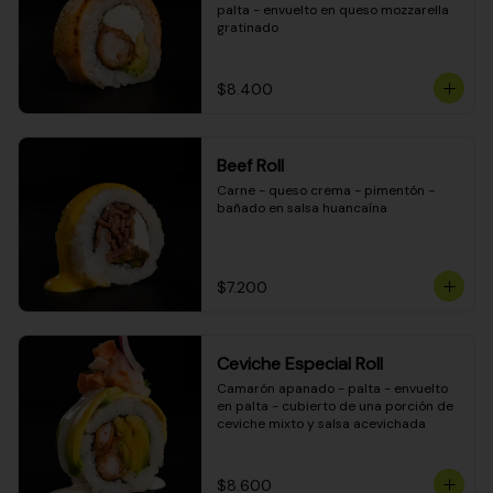
palta - envuelto en queso mozzarella 
gratinado
$8.400
Beef Roll
Carne - queso crema - pimentón - 
bañado en salsa huancaína
$7.200
Ceviche Especial Roll
Camarón apanado - palta - envuelto 
en palta - cubierto de una porción de 
ceviche mixto y salsa acevichada
$8.600