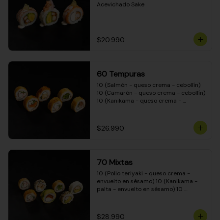
Acevichado Sake
$20.990
60 Tempuras
10 (Salmón - queso crema - cebollín) 
10 (Camarón - queso crema - cebollín) 
10 (Kanikama - queso crema - 
cebollín) 10 (Pimentón - queso crema 
- cebollín) 10 (Pollo teriyaki - queso 
crema - cebollín) 10 (Carne - queso 
$26.990
crema - cebollín)
70 Mixtas
10 (Pollo teriyaki - queso crema - 
envuelto en sésamo) 10 (Kanikama - 
palta - envuelto en sésamo) 10 
(Salmón - queso crema - envuelto en 
palta) 10 (Pollo teriyaki - queso crema 
- envuelto en queso crema) 10 
$28.990