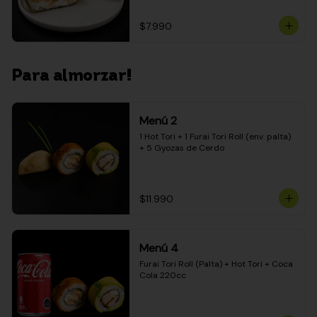
$7.990
Para almorzar!
Menú 2
1 Hot Tori + 1 Furai Tori Roll (env. palta) 
+ 5 Gyozas de Cerdo
$11.990
Menú 4
Furai Tori Roll (Palta) + Hot Tori + Coca 
Cola 220cc