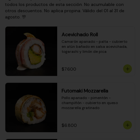
todos los productos de esta sección. No acumulable con
otros descuentos. No aplica propina. Válido del 01 al 31 de
agosto. 🎊
Acevichado Roll
Camarón apanado - palta - cubierto 
en atún bañado en salsa acevichada, 
togarashi y limón de pica
$7.600
Futomaki Mozzarella
Pollo apanado - pimentón - 
champiñón - cubierto en queso 
mozzarella gratinado
$6.800