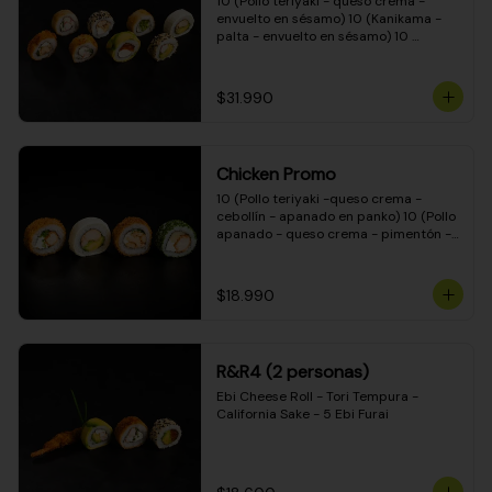
10 (Pollo teriyaki - queso crema - 
envuelto en sésamo) 10 (Kanikama - 
palta - envuelto en sésamo) 10 
(Salmón - queso crema - envuelto en 
palta) 10 (Pollo teriyaki - palta - 
envuelto en queso crema) 10 
$31.990
(Camarón - queso crema - cebollín - 
envuelto en masa tempura) 10 
(Kanikama - queso crema - cebollín - 
envuelto en masa tempura) 10 (Pollo 
Chicken Promo
teriyaki - queso crema - cebollín - 
envuelto en masa tempura) 10 
10 (Pollo teriyaki -queso crema - 
(Pimentón - queso crema - cebollín - 
cebollín - apanado en panko) 10 (Pollo 
envuelto en masa tempura)
apanado - queso crema - pimentón - 
apanado en panko) 10 (Pollo apanado 
- queso crema - palmito - envuelto en 
ciboulette) 10 (Pollo teriyaki - palta - 
$18.990
envuelto en queso crema)
R&R4 (2 personas)
Ebi Cheese Roll - Tori Tempura - 
California Sake - 5 Ebi Furai