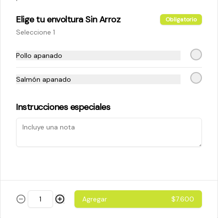
Elige tu envoltura Sin Arroz
Obligatorio
$5.200
Seleccione 1
Pollo apanado
Cheese Roll
Queso crema - palta - cebollín
Salmón apanado
Instrucciones especiales
$5.200
Ebi Roll
Camarón - palta
Agregar
$7.600
$5.800