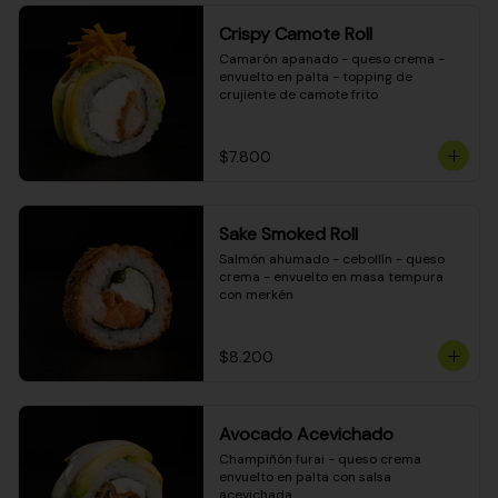
Crispy Camote Roll
Camarón apanado - queso crema - 
envuelto en palta - topping de 
crujiente de camote frito
$7.800
Sake Smoked Roll
Salmón ahumado - cebollín - queso 
crema - envuelto en masa tempura 
con merkén
$8.200
Avocado Acevichado
Champiñón furai - queso crema 
envuelto en palta con salsa 
acevichada