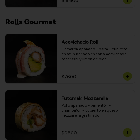
$18.600
Rolls Gourmet
Acevichado Roll
Camarón apanado - palta - cubierto 
en atún bañado en salsa acevichada, 
togarashi y limón de pica
$7.600
Futomaki Mozzarella
Pollo apanado - pimentón - 
champiñón - cubierto en queso 
mozzarella gratinado
$6.800