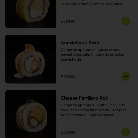
kanikama crunchy tempura y salsa 
DINAMITA!
$7.000
Acevichado Sake
Camarón apanado - queso crema - 
envuelto en salmón bañado en salsa 
acevichada
$7.600
Cheese Parrillero Roll
Camarón apanado - palta - envuelto 
en queso crema flambeado - topping 
de chimichurri - salsa teriyaki
$7.800