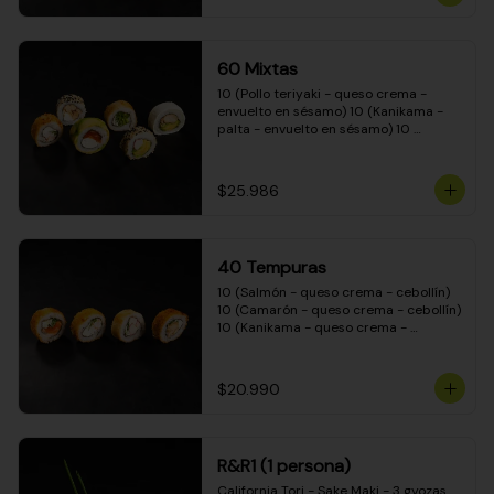
(Camarón - queso crema - cebollín - 
envuelto en masa tempura) 10 
(Kanikama - queso crema - cebollín - 
envuelto en masa tempura) 10 
60 Mixtas
(Pimentón - queso crema - cebollín - 
envuelto en masa tempura)
10 (Pollo teriyaki - queso crema - 
envuelto en sésamo) 10 (Kanikama - 
palta - envuelto en sésamo) 10 
(Salmón - queso crema - envuelto en 
palta) 10 (Pollo teriyaki - palta - 
envuelto en queso crema) 10 
$25.986
(Camarón - queso crema - cebollín - 
envuelto en masa tempura) 10 
(Pimentón - queso crema - cebollín - 
envuelto en masa tempura)
40 Tempuras
10 (Salmón - queso crema - cebollín) 
10 (Camarón - queso crema - cebollín) 
10 (Kanikama - queso crema - 
cebollín) 10 (Pollo teriyaki - queso 
crema - cebollín)
$20.990
R&R1 (1 persona)
California Tori - Sake Maki - 3 gyozas