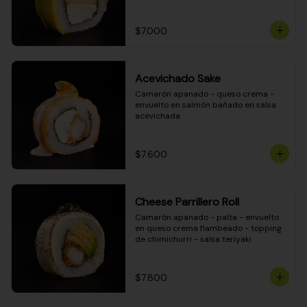
DINAMITA!
$7.000
Acevichado Sake
Camarón apanado - queso crema - 
envuelto en salmón bañado en salsa 
acevichada
$7.600
Cheese Parrillero Roll
Camarón apanado - palta - envuelto 
en queso crema flambeado - topping 
de chimichurri - salsa teriyaki
$7.800