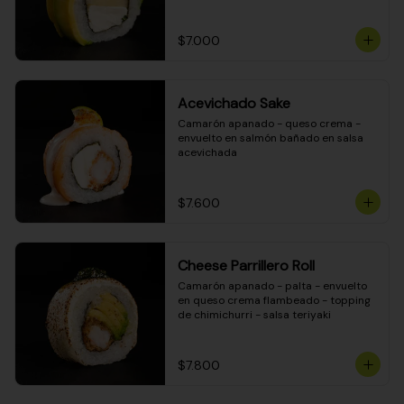
DINAMITA!
$7.000
Acevichado Sake
Camarón apanado - queso crema - 
envuelto en salmón bañado en salsa 
acevichada
$7.600
Cheese Parrillero Roll
Camarón apanado - palta - envuelto 
en queso crema flambeado - topping 
de chimichurri - salsa teriyaki
$7.800