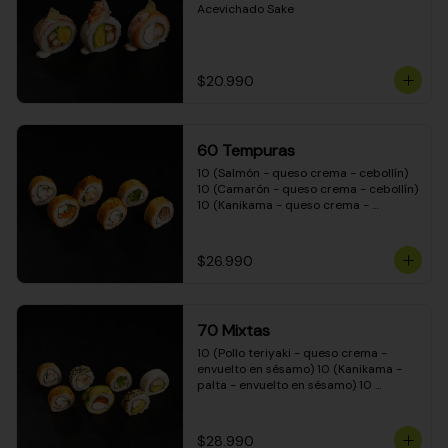
Acevichado Sake
$20.990
60 Tempuras
10 (Salmón - queso crema - cebollín) 
10 (Camarón - queso crema - cebollín) 
10 (Kanikama - queso crema - 
cebollín) 10 (Pimentón - queso crema 
- cebollín) 10 (Pollo teriyaki - queso 
crema - cebollín) 10 (Carne - queso 
$26.990
crema - cebollín)
70 Mixtas
10 (Pollo teriyaki - queso crema - 
envuelto en sésamo) 10 (Kanikama - 
palta - envuelto en sésamo) 10 
(Salmón - queso crema - envuelto en 
palta) 10 (Pollo teriyaki - queso crema 
- envuelto en queso crema) 10 
$28.990