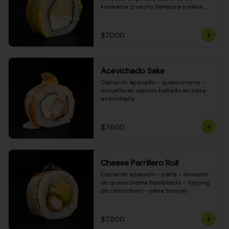
kanikama crunchy tempura y salsa 
DINAMITA!
$7.000
Acevichado Sake
Camarón apanado - queso crema - 
envuelto en salmón bañado en salsa 
acevichada
$7.600
Cheese Parrillero Roll
Camarón apanado - palta - envuelto 
en queso crema flambeado - topping 
de chimichurri - salsa teriyaki
$7.800