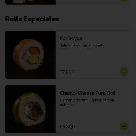
Rolls Especiales
Roll Royce
Salmón - camarón - palta
$7.200
Champi Cheese Furai Roll
Champiñón furai- queso crema - 
cebollín
$5.800