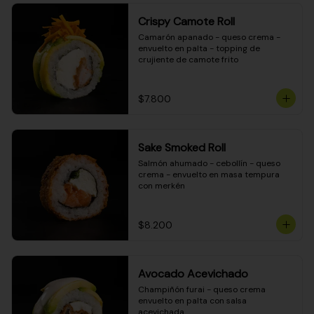
Crispy Camote Roll
Camarón apanado - queso crema - 
envuelto en palta - topping de 
crujiente de camote frito
$7.800
Sake Smoked Roll
Salmón ahumado - cebollín - queso 
crema - envuelto en masa tempura 
con merkén
$8.200
Avocado Acevichado
Champiñón furai - queso crema 
envuelto en palta con salsa 
acevichada