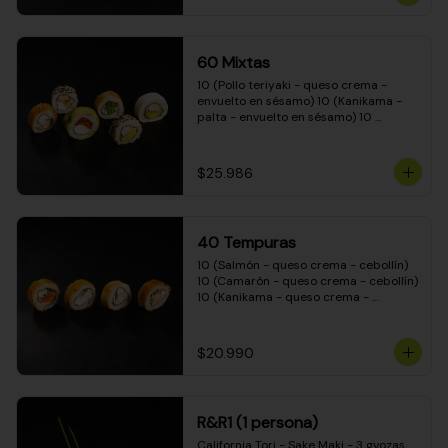
(Camarón - queso crema - cebollín - 
envuelto en masa tempura) 10 
(Kanikama - queso crema - cebollín - 
envuelto en masa tempura) 10 
60 Mixtas
(Pimentón - queso crema - cebollín - 
envuelto en masa tempura)
10 (Pollo teriyaki - queso crema - 
envuelto en sésamo) 10 (Kanikama - 
palta - envuelto en sésamo) 10 
(Salmón - queso crema - envuelto en 
palta) 10 (Pollo teriyaki - palta - 
envuelto en queso crema) 10 
$25.986
(Camarón - queso crema - cebollín - 
envuelto en masa tempura) 10 
(Pimentón - queso crema - cebollín - 
envuelto en masa tempura)
40 Tempuras
10 (Salmón - queso crema - cebollín) 
10 (Camarón - queso crema - cebollín) 
10 (Kanikama - queso crema - 
cebollín) 10 (Pollo teriyaki - queso 
crema - cebollín)
$20.990
R&R1 (1 persona)
California Tori - Sake Maki - 3 gyozas