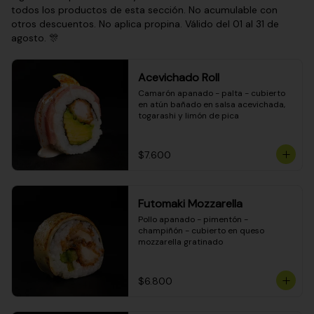
todos los productos de esta sección. No acumulable con
otros descuentos. No aplica propina. Válido del 01 al 31 de
agosto. 🎊
Acevichado Roll
Camarón apanado - palta - cubierto 
en atún bañado en salsa acevichada, 
togarashi y limón de pica
$7.600
Futomaki Mozzarella
Pollo apanado - pimentón - 
champiñón - cubierto en queso 
mozzarella gratinado
$6.800