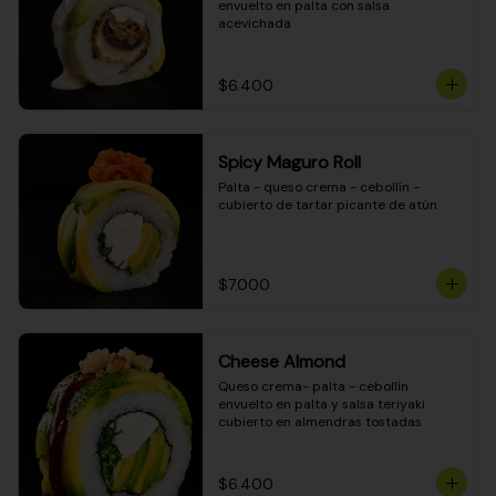
envuelto en palta con salsa 
acevichada
$6.400
Spicy Maguro Roll
Palta - queso crema - cebollín - 
cubierto de tartar picante de atún
$7.000
Cheese Almond
Queso crema- palta - cebollín 
envuelto en palta y salsa teriyaki 
cubierto en almendras tostadas
$6.400