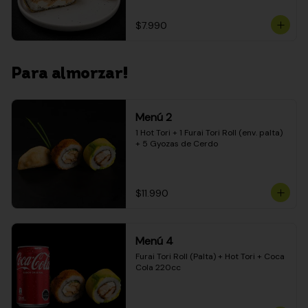
$7.990
Para almorzar!
Menú 2
1 Hot Tori + 1 Furai Tori Roll (env. palta) 
+ 5 Gyozas de Cerdo
$11.990
Menú 4
Furai Tori Roll (Palta) + Hot Tori + Coca 
Cola 220cc