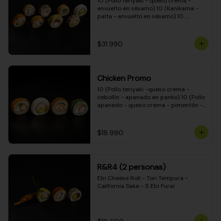
10 (Pollo teriyaki - queso crema - 
envuelto en sésamo) 10 (Kanikama - 
palta - envuelto en sésamo) 10 
(Salmón - queso crema - envuelto en 
palta) 10 (Pollo teriyaki - palta - 
envuelto en queso crema) 10 
$31.990
(Camarón - queso crema - cebollín - 
envuelto en masa tempura) 10 
(Kanikama - queso crema - cebollín - 
envuelto en masa tempura) 10 (Pollo 
Chicken Promo
teriyaki - queso crema - cebollín - 
envuelto en masa tempura) 10 
10 (Pollo teriyaki -queso crema - 
(Pimentón - queso crema - cebollín - 
cebollín - apanado en panko) 10 (Pollo 
envuelto en masa tempura)
apanado - queso crema - pimentón - 
apanado en panko) 10 (Pollo apanado 
- queso crema - palmito - envuelto en 
ciboulette) 10 (Pollo teriyaki - palta - 
$18.990
envuelto en queso crema)
R&R4 (2 personas)
Ebi Cheese Roll - Tori Tempura - 
California Sake - 5 Ebi Furai