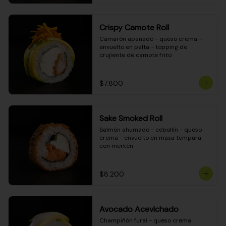
Crispy Camote Roll
Camarón apanado - queso crema - 
envuelto en palta - topping de 
crujiente de camote frito
$7.800
Sake Smoked Roll
Salmón ahumado - cebollín - queso 
crema - envuelto en masa tempura 
con merkén
$8.200
Avocado Acevichado
Champiñón furai - queso crema 