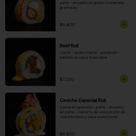
palta - envuelto en queso mozzarella 
gratinado
$8.400
Beef Roll
Carne - queso crema - pimentón - 
bañado en salsa huancaína
$7.200
Ceviche Especial Roll
Camarón apanado - palta - envuelto 
en palta - cubierto de una porción de 
ceviche mixto y salsa acevichada
$8.600