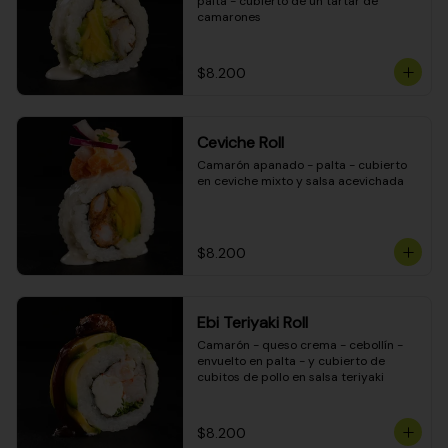
palta - cubierto de un tartar de 
camarones
$8.200
Ceviche Roll
Camarón apanado - palta - cubierto 
en ceviche mixto y salsa acevichada
$8.200
Ebi Teriyaki Roll
Camarón - queso crema - cebollín - 
envuelto en palta - y cubierto de 
cubitos de pollo en salsa teriyaki
$8.200