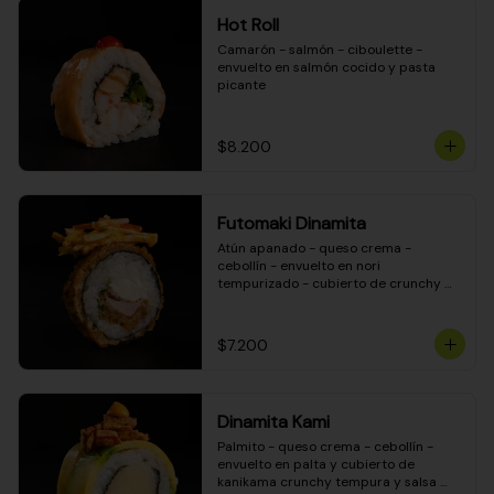
Hot Roll
Camarón - salmón - ciboulette - 
envuelto en salmón cocido y pasta 
picante
$8.200
Futomaki Dinamita
Atún apanado - queso crema - 
cebollín - envuelto en nori 
tempurizado - cubierto de crunchy 
kanikama en salsa DINAMITA!
$7.200
Dinamita Kami
Palmito - queso crema - cebollín - 
envuelto en palta y cubierto de 
kanikama crunchy tempura y salsa 