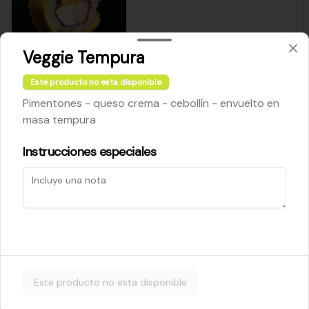
$5.200
Veggie Tempura
Este producto no esta disponible
Cheese Roll
Pimentones - queso crema - cebollín - envuelto en
Queso crema - palta - cebollín
masa tempura
Instrucciones especiales
$5.200
Ebi Roll
Camarón - palta
Este producto no esta disponible
$5.800