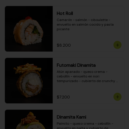
Hot Roll
Camarón - salmón - ciboulette - 
envuelto en salmón cocido y pasta 
picante
$8.200
Futomaki Dinamita
Atún apanado - queso crema - 
cebollín - envuelto en nori 
tempurizado - cubierto de crunchy 
kanikama en salsa DINAMITA!
$7.200
Dinamita Kami
Palmito - queso crema - cebollín - 
envuelto en palta y cubierto de 