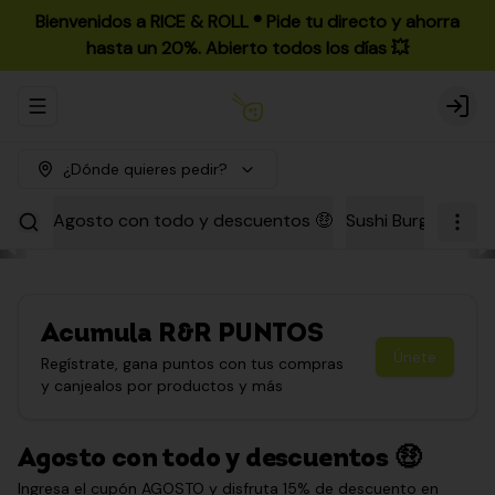
Bienvenidos a RICE & ROLL ®️ Pide tu directo y ahorra
hasta un 20%. Abierto todos los días 💥
Abrir menu de navegación
Login
¿Dónde quieres pedir?
Agosto con todo y descuentos 🤑
Sushi Burgers
Par
Acumula
R&R PUNTOS
Únete
Regístrate, gana puntos con tus compras
y canjealos por productos y más
Agosto con todo y descuentos 🤑
Ingresa el cupón AGOSTO y disfruta 15% de descuento en