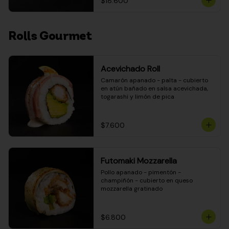
$18.600
Rolls Gourmet
Acevichado Roll
Camarón apanado - palta - cubierto 
en atún bañado en salsa acevichada, 
togarashi y limón de pica
$7.600
Futomaki Mozzarella
Pollo apanado - pimentón - 
champiñón - cubierto en queso 
mozzarella gratinado
$6.800