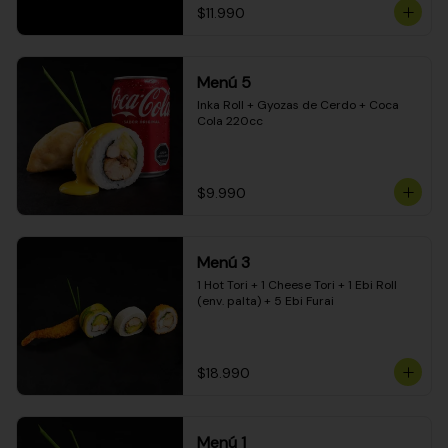
$11.990
Menú 5
Inka Roll + Gyozas de Cerdo + Coca 
Cola 220cc
$9.990
Menú 3
1 Hot Tori + 1 Cheese Tori + 1 Ebi Roll 
(env. palta) + 5 Ebi Furai
$18.990
Menú 1