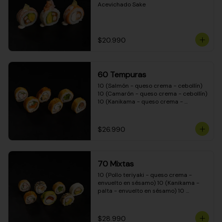
Acevichado Sake
$20.990
60 Tempuras
10 (Salmón - queso crema - cebollín) 
10 (Camarón - queso crema - cebollín) 
10 (Kanikama - queso crema - 
cebollín) 10 (Pimentón - queso crema 
- cebollín) 10 (Pollo teriyaki - queso 
crema - cebollín) 10 (Carne - queso 
$26.990
crema - cebollín)
70 Mixtas
10 (Pollo teriyaki - queso crema - 
envuelto en sésamo) 10 (Kanikama - 
palta - envuelto en sésamo) 10 
(Salmón - queso crema - envuelto en 
palta) 10 (Pollo teriyaki - queso crema 
- envuelto en queso crema) 10 
$28.990