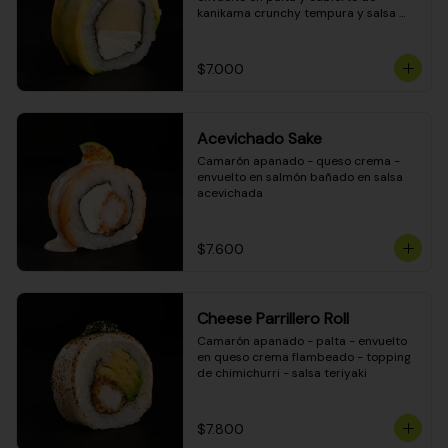
kanikama crunchy tempura y salsa 
DINAMITA!
$7.000
Acevichado Sake
Camarón apanado - queso crema - 
envuelto en salmón bañado en salsa 
acevichada
$7.600
Cheese Parrillero Roll
Camarón apanado - palta - envuelto 
en queso crema flambeado - topping 
de chimichurri - salsa teriyaki
$7.800