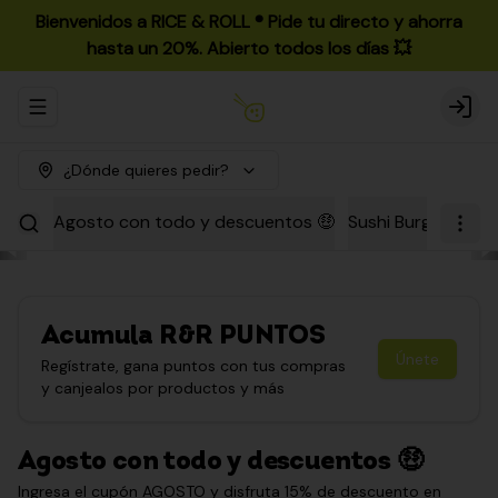
Bienvenidos a RICE & ROLL ®️ Pide tu directo y ahorra
hasta un 20%. Abierto todos los días 💥
Abrir menu de navegación
Login
¿Dónde quieres pedir?
Agosto con todo y descuentos 🤑
Sushi Burgers
Par
Acumula
R&R PUNTOS
Únete
Regístrate, gana puntos con tus compras
y canjealos por productos y más
Agosto con todo y descuentos 🤑
Ingresa el cupón AGOSTO y disfruta 15% de descuento en