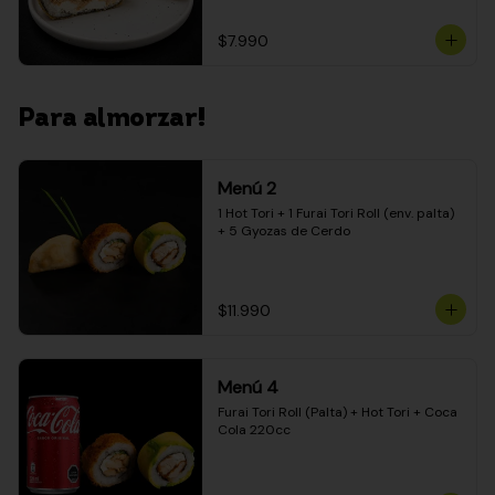
$7.990
Para almorzar!
Menú 2
1 Hot Tori + 1 Furai Tori Roll (env. palta) 
+ 5 Gyozas de Cerdo
$11.990
Menú 4
Furai Tori Roll (Palta) + Hot Tori + Coca 
Cola 220cc