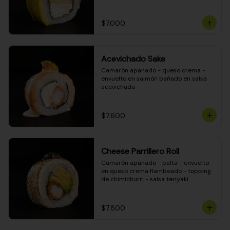
DINAMITA!
$7.000
Acevichado Sake
Camarón apanado - queso crema - 
envuelto en salmón bañado en salsa 
acevichada
$7.600
Cheese Parrillero Roll
Camarón apanado - palta - envuelto 
en queso crema flambeado - topping 
de chimichurri - salsa teriyaki
$7.800