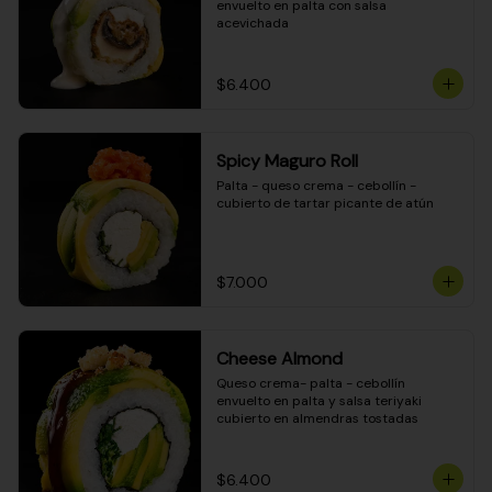
envuelto en palta con salsa 
acevichada
$6.400
Spicy Maguro Roll
Palta - queso crema - cebollín - 
cubierto de tartar picante de atún
$7.000
Cheese Almond
Queso crema- palta - cebollín 
envuelto en palta y salsa teriyaki 
cubierto en almendras tostadas
$6.400