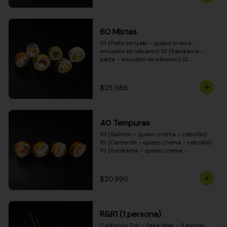
(Camarón - queso crema - cebollín - 
envuelto en masa tempura) 10 
(Kanikama - queso crema - cebollín - 
envuelto en masa tempura) 10 
60 Mixtas
(Pimentón - queso crema - cebollín - 
envuelto en masa tempura)
10 (Pollo teriyaki - queso crema - 
envuelto en sésamo) 10 (Kanikama - 
palta - envuelto en sésamo) 10 
(Salmón - queso crema - envuelto en 
palta) 10 (Pollo teriyaki - palta - 
envuelto en queso crema) 10 
$25.986
(Camarón - queso crema - cebollín - 
envuelto en masa tempura) 10 
(Pimentón - queso crema - cebollín - 
envuelto en masa tempura)
40 Tempuras
10 (Salmón - queso crema - cebollín) 
10 (Camarón - queso crema - cebollín) 
10 (Kanikama - queso crema - 
cebollín) 10 (Pollo teriyaki - queso 
crema - cebollín)
$20.990
R&R1 (1 persona)
California Tori - Sake Maki - 3 gyozas