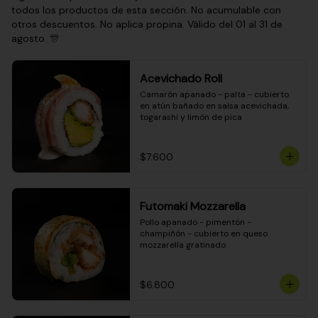
todos los productos de esta sección. No acumulable con
otros descuentos. No aplica propina. Válido del 01 al 31 de
agosto. 🎊
Acevichado Roll
Camarón apanado - palta - cubierto 
en atún bañado en salsa acevichada, 
togarashi y limón de pica
$7.600
Futomaki Mozzarella
Pollo apanado - pimentón - 
champiñón - cubierto en queso 
mozzarella gratinado
$6.800