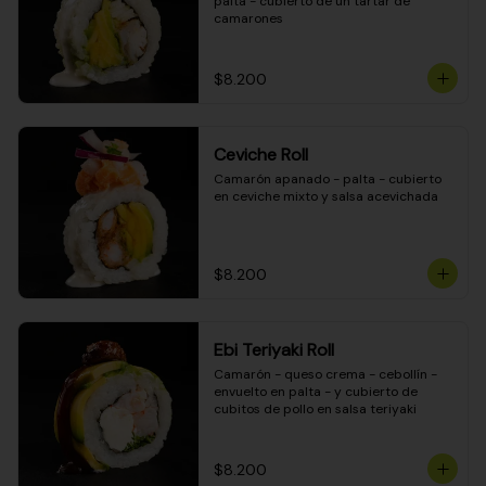
palta - cubierto de un tartar de 
camarones
$8.200
Ceviche Roll
Camarón apanado - palta - cubierto 
en ceviche mixto y salsa acevichada
$8.200
Ebi Teriyaki Roll
Camarón - queso crema - cebollín - 
envuelto en palta - y cubierto de 
cubitos de pollo en salsa teriyaki
$8.200