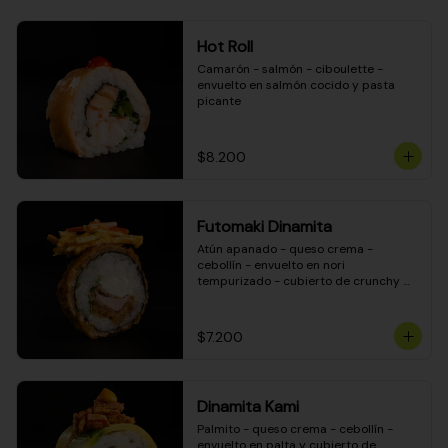
Hot Roll
Camarón - salmón - ciboulette - 
envuelto en salmón cocido y pasta 
picante
$8.200
Futomaki Dinamita
Atún apanado - queso crema - 
cebollín - envuelto en nori 
tempurizado - cubierto de crunchy 
kanikama en salsa DINAMITA!
$7.200
Dinamita Kami
Palmito - queso crema - cebollín - 
envuelto en palta y cubierto de 