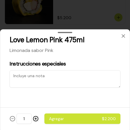
$5.200
Cheese Roll
Love Lemon Pink 475ml
Queso crema - palta - cebollín
Limonada sabor Pink
Instrucciones especiales
$5.200
Ebi Roll
Camarón - palta
Agregar
$2.200
$5.800