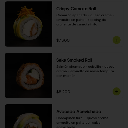
Crispy Camote Roll
Camarón apanado - queso crema - 
envuelto en palta - topping de 
crujiente de camote frito
$7.800
Sake Smoked Roll
Salmón ahumado - cebollín - queso 
crema - envuelto en masa tempura 
con merkén
$8.200
Avocado Acevichado
Champiñón furai - queso crema 
envuelto en palta con salsa 
acevichada