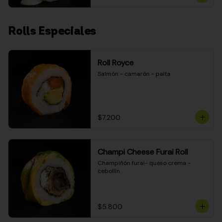
Rolls Especiales
Roll Royce
Salmón - camarón - palta
$7.200
Champi Cheese Furai Roll
Champiñón furai- queso crema - 
cebollín
$5.800