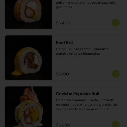
palta - envuelto en queso mozzarella 
gratinado
$8.400
Beef Roll
Carne - queso crema - pimentón - 
bañado en salsa huancaína
$7.200
Ceviche Especial Roll
Camarón apanado - palta - envuelto 
en palta - cubierto de una porción de 
ceviche mixto y salsa acevichada
$8.600