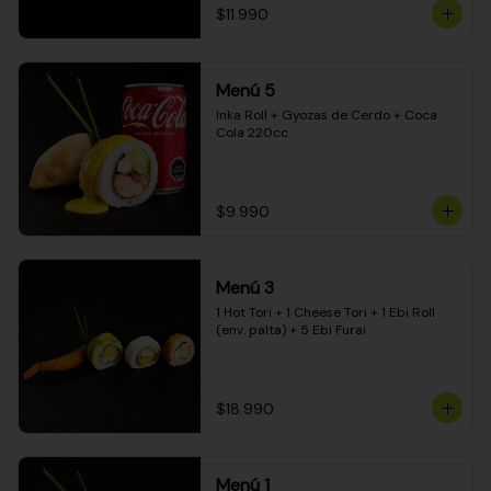
$11.990
Menú 5
Inka Roll + Gyozas de Cerdo + Coca 
Cola 220cc
$9.990
Menú 3
1 Hot Tori + 1 Cheese Tori + 1 Ebi Roll 
(env. palta) + 5 Ebi Furai
$18.990
Menú 1