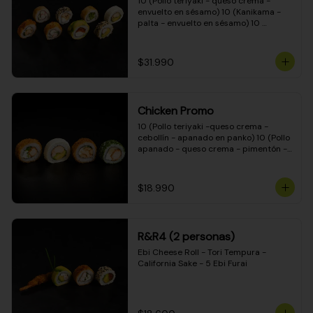
10 (Pollo teriyaki - queso crema - 
envuelto en sésamo) 10 (Kanikama - 
palta - envuelto en sésamo) 10 
(Salmón - queso crema - envuelto en 
palta) 10 (Pollo teriyaki - palta - 
envuelto en queso crema) 10 
$31.990
(Camarón - queso crema - cebollín - 
envuelto en masa tempura) 10 
(Kanikama - queso crema - cebollín - 
envuelto en masa tempura) 10 (Pollo 
Chicken Promo
teriyaki - queso crema - cebollín - 
envuelto en masa tempura) 10 
10 (Pollo teriyaki -queso crema - 
(Pimentón - queso crema - cebollín - 
cebollín - apanado en panko) 10 (Pollo 
envuelto en masa tempura)
apanado - queso crema - pimentón - 
apanado en panko) 10 (Pollo apanado 
- queso crema - palmito - envuelto en 
ciboulette) 10 (Pollo teriyaki - palta - 
$18.990
envuelto en queso crema)
R&R4 (2 personas)
Ebi Cheese Roll - Tori Tempura - 
California Sake - 5 Ebi Furai