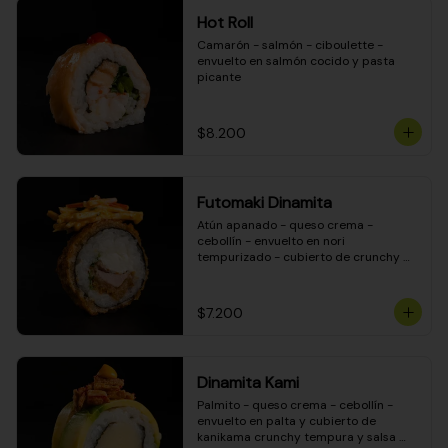
Hot Roll
Camarón - salmón - ciboulette - 
envuelto en salmón cocido y pasta 
picante
$8.200
Futomaki Dinamita
Atún apanado - queso crema - 
cebollín - envuelto en nori 
tempurizado - cubierto de crunchy 
kanikama en salsa DINAMITA!
$7.200
Dinamita Kami
Palmito - queso crema - cebollín - 
envuelto en palta y cubierto de 
kanikama crunchy tempura y salsa 