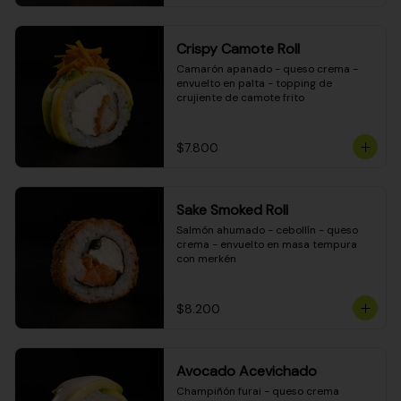
Crispy Camote Roll
Camarón apanado - queso crema - 
envuelto en palta - topping de 
crujiente de camote frito
$7.800
Sake Smoked Roll
Salmón ahumado - cebollín - queso 
crema - envuelto en masa tempura 
con merkén
$8.200
Avocado Acevichado
Champiñón furai - queso crema 