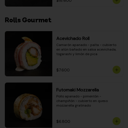
$18.600
Rolls Gourmet
Acevichado Roll
Camarón apanado - palta - cubierto 
en atún bañado en salsa acevichada, 
togarashi y limón de pica
$7.600
Futomaki Mozzarella
Pollo apanado - pimentón - 
champiñón - cubierto en queso 
mozzarella gratinado
$6.800