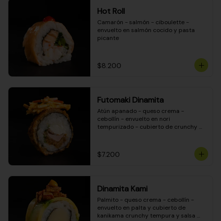
Hot Roll
Camarón - salmón - ciboulette - 
envuelto en salmón cocido y pasta 
picante
$8.200
Futomaki Dinamita
Atún apanado - queso crema - 
cebollín - envuelto en nori 
tempurizado - cubierto de crunchy 
kanikama en salsa DINAMITA!
$7.200
Dinamita Kami
Palmito - queso crema - cebollín - 
envuelto en palta y cubierto de 
kanikama crunchy tempura y salsa 