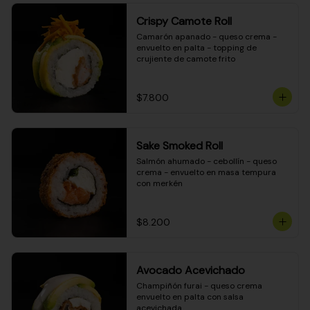
Crispy Camote Roll
Camarón apanado - queso crema - 
envuelto en palta - topping de 
crujiente de camote frito
$7.800
Sake Smoked Roll
Salmón ahumado - cebollín - queso 
crema - envuelto en masa tempura 
con merkén
$8.200
Avocado Acevichado
Champiñón furai - queso crema 
envuelto en palta con salsa 
acevichada