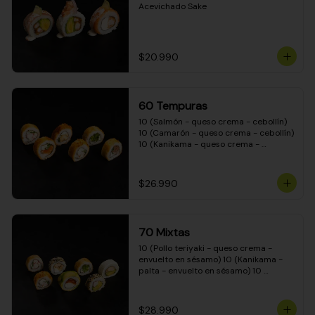
Acevichado Sake
$20.990
60 Tempuras
10 (Salmón - queso crema - cebollín) 
10 (Camarón - queso crema - cebollín) 
10 (Kanikama - queso crema - 
cebollín) 10 (Pimentón - queso crema 
- cebollín) 10 (Pollo teriyaki - queso 
crema - cebollín) 10 (Carne - queso 
$26.990
crema - cebollín)
70 Mixtas
10 (Pollo teriyaki - queso crema - 
envuelto en sésamo) 10 (Kanikama - 
palta - envuelto en sésamo) 10 
(Salmón - queso crema - envuelto en 
palta) 10 (Pollo teriyaki - queso crema 
- envuelto en queso crema) 10 
$28.990