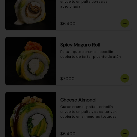
envuelto en palta con salsa 
acevichada
$6.400
Spicy Maguro Roll
Palta - queso crema - cebollín - 
cubierto de tartar picante de atún
$7.000
Cheese Almond
Queso crema- palta - cebollín 
envuelto en palta y salsa teriyaki 
cubierto en almendras tostadas
$6.400