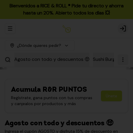
Bienvenidos a RICE & ROLL ®️ Pide tu directo y ahorra
hasta un 20%. Abierto todos los días 💥
Abrir menu de navegación
Login
¿Dónde quieres pedir?
Agosto con todo y descuentos 🤑
Sushi Burgers
Par
Acumula
R&R PUNTOS
Únete
Regístrate, gana puntos con tus compras
y canjealos por productos y más
Agosto con todo y descuentos 🤑
Ingresa el cupón AGOSTO y disfruta 15% de descuento en