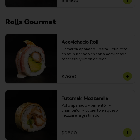
$18.600
Rolls Gourmet
Acevichado Roll
Camarón apanado - palta - cubierto 
en atún bañado en salsa acevichada, 
togarashi y limón de pica
$7.600
Futomaki Mozzarella
Pollo apanado - pimentón - 
champiñón - cubierto en queso 
mozzarella gratinado
$6.800