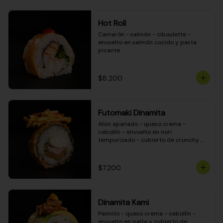
Hot Roll
Camarón - salmón - ciboulette - 
envuelto en salmón cocido y pasta 
picante
$8.200
Futomaki Dinamita
Atún apanado - queso crema - 
cebollín - envuelto en nori 
tempurizado - cubierto de crunchy 
kanikama en salsa DINAMITA!
$7.200
Dinamita Kami
Palmito - queso crema - cebollín - 
envuelto en palta y cubierto de 