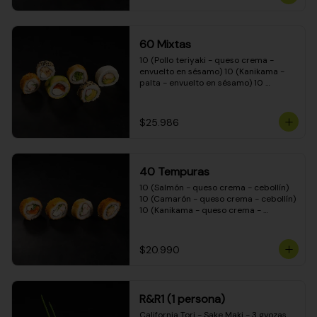
(Camarón - queso crema - cebollín - 
envuelto en masa tempura) 10 
(Kanikama - queso crema - cebollín - 
envuelto en masa tempura) 10 
60 Mixtas
(Pimentón - queso crema - cebollín - 
envuelto en masa tempura)
10 (Pollo teriyaki - queso crema - 
envuelto en sésamo) 10 (Kanikama - 
palta - envuelto en sésamo) 10 
(Salmón - queso crema - envuelto en 
palta) 10 (Pollo teriyaki - palta - 
envuelto en queso crema) 10 
$25.986
(Camarón - queso crema - cebollín - 
envuelto en masa tempura) 10 
(Pimentón - queso crema - cebollín - 
envuelto en masa tempura)
40 Tempuras
10 (Salmón - queso crema - cebollín) 
10 (Camarón - queso crema - cebollín) 
10 (Kanikama - queso crema - 
cebollín) 10 (Pollo teriyaki - queso 
crema - cebollín)
$20.990
R&R1 (1 persona)
California Tori - Sake Maki - 3 gyozas