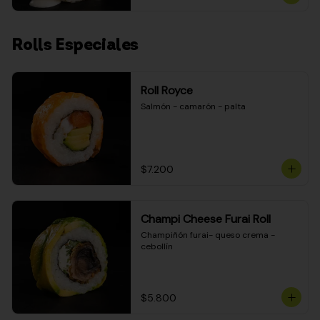
Rolls Especiales
Roll Royce
Salmón - camarón - palta
$7.200
Champi Cheese Furai Roll
Champiñón furai- queso crema - 
cebollín
$5.800