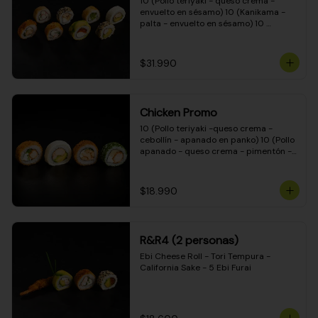
10 (Pollo teriyaki - queso crema - 
envuelto en sésamo) 10 (Kanikama - 
palta - envuelto en sésamo) 10 
(Salmón - queso crema - envuelto en 
palta) 10 (Pollo teriyaki - palta - 
envuelto en queso crema) 10 
$31.990
(Camarón - queso crema - cebollín - 
envuelto en masa tempura) 10 
(Kanikama - queso crema - cebollín - 
envuelto en masa tempura) 10 (Pollo 
Chicken Promo
teriyaki - queso crema - cebollín - 
envuelto en masa tempura) 10 
10 (Pollo teriyaki -queso crema - 
(Pimentón - queso crema - cebollín - 
cebollín - apanado en panko) 10 (Pollo 
envuelto en masa tempura)
apanado - queso crema - pimentón - 
apanado en panko) 10 (Pollo apanado 
- queso crema - palmito - envuelto en 
ciboulette) 10 (Pollo teriyaki - palta - 
$18.990
envuelto en queso crema)
R&R4 (2 personas)
Ebi Cheese Roll - Tori Tempura - 
California Sake - 5 Ebi Furai