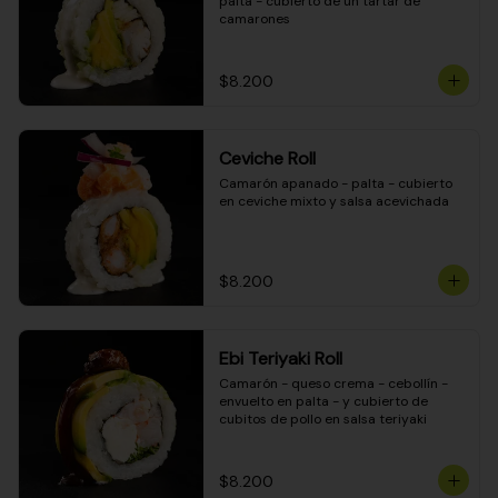
palta - cubierto de un tartar de 
camarones
$8.200
Ceviche Roll
Camarón apanado - palta - cubierto 
en ceviche mixto y salsa acevichada
$8.200
Ebi Teriyaki Roll
Camarón - queso crema - cebollín - 
envuelto en palta - y cubierto de 
cubitos de pollo en salsa teriyaki
$8.200