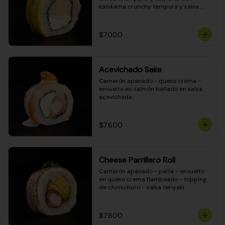
kanikama crunchy tempura y salsa 
DINAMITA!
$7.000
Acevichado Sake
Camarón apanado - queso crema - 
envuelto en salmón bañado en salsa 
acevichada
$7.600
Cheese Parrillero Roll
Camarón apanado - palta - envuelto 
en queso crema flambeado - topping 
de chimichurri - salsa teriyaki
$7.800