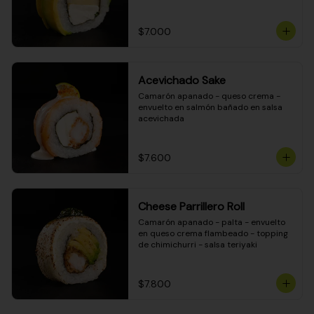
DINAMITA!
$7.000
Acevichado Sake
Camarón apanado - queso crema - 
envuelto en salmón bañado en salsa 
acevichada
$7.600
Cheese Parrillero Roll
Camarón apanado - palta - envuelto 
en queso crema flambeado - topping 
de chimichurri - salsa teriyaki
$7.800