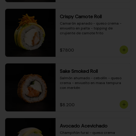
Crispy Camote Roll
Camarón apanado - queso crema - 
envuelto en palta - topping de 
crujiente de camote frito
$7.800
Sake Smoked Roll
Salmón ahumado - cebollín - queso 
crema - envuelto en masa tempura 
con merkén
$8.200
Avocado Acevichado
Champiñón furai - queso crema 