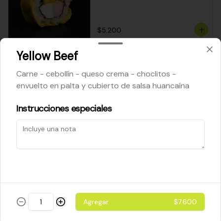
$5.200
Yellow Beef
Cheese Roll
Carne - cebollín - queso crema - choclitos -
Queso crema - palta - cebollín
envuelto en palta y cubierto de salsa huancaína
Instrucciones especiales
$5.200
Ebi Roll
Camarón - palta
Agregar
$7.600
$5.800