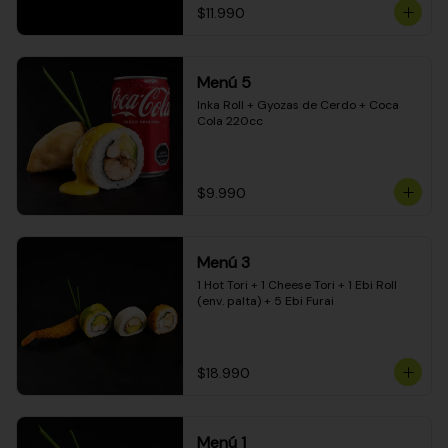
$11.990
Menú 5
Inka Roll + Gyozas de Cerdo + Coca 
Cola 220cc
$9.990
Menú 3
1 Hot Tori + 1 Cheese Tori + 1 Ebi Roll 
(env. palta) + 5 Ebi Furai
$18.990
Menú 1