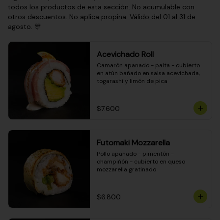
todos los productos de esta sección. No acumulable con
otros descuentos. No aplica propina. Válido del 01 al 31 de
agosto. 🎊
Acevichado Roll
Camarón apanado - palta - cubierto 
en atún bañado en salsa acevichada, 
togarashi y limón de pica
$7.600
Futomaki Mozzarella
Pollo apanado - pimentón - 
champiñón - cubierto en queso 
mozzarella gratinado
$6.800