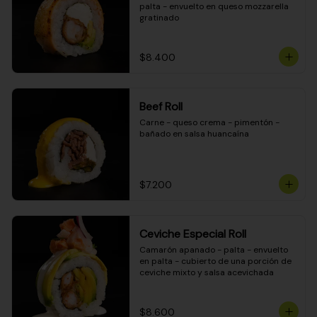
palta - envuelto en queso mozzarella 
gratinado
$8.400
Beef Roll
Carne - queso crema - pimentón - 
bañado en salsa huancaína
$7.200
Ceviche Especial Roll
Camarón apanado - palta - envuelto 
en palta - cubierto de una porción de 
ceviche mixto y salsa acevichada
$8.600