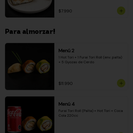
$7.990
Para almorzar!
Menú 2
1 Hot Tori + 1 Furai Tori Roll (env. palta) 
+ 5 Gyozas de Cerdo
$11.990
Menú 4
Furai Tori Roll (Palta) + Hot Tori + Coca 
Cola 220cc