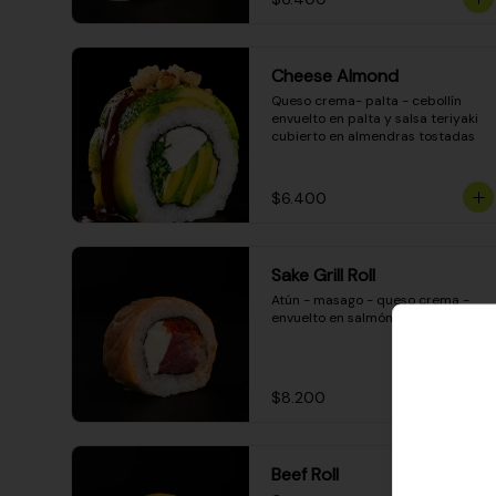
Cheese Almond
Queso crema- palta - cebollín 
envuelto en palta y salsa teriyaki 
cubierto en almendras tostadas
$6.400
Sake Grill Roll
Atún - masago - queso crema - 
envuelto en salmón gratinado
$8.200
Beef Roll