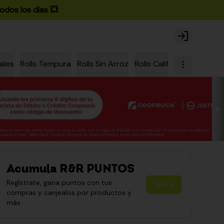
odos los días 💥
Login
ales
Rolls Tempura
Rolls Sin Arroz
Rolls California
Rolls Ch
Acumula
R&R PUNTOS
Regístrate, gana puntos con tus
Únete
compras y canjealos por productos y
más