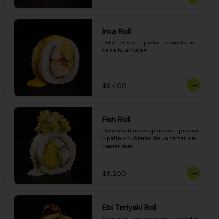
Inka Roll
Pollo teriyaki - palta - bañado en 
salsa huancaína
$6.400
Fish Roll
Pescado blanco apanado - pepino 
- palta - cubierto de un tartar de 
camarones
$8.200
Ebi Teriyaki Roll
Camarón - queso crema - cebollín 