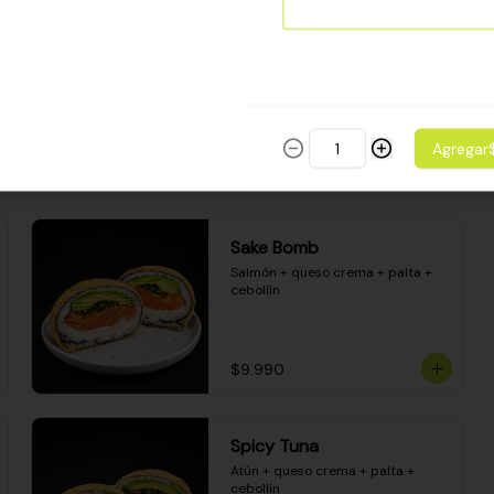
Camarón apanado - palta - 
envuelto en palta - cubierto de 
una porción de ceviche mixto y 
salsa acevichada
$8.600
Agregar
Sake Bomb
Salmón + queso crema + palta + 
cebollín
$9.990
Spicy Tuna
Atún + queso crema + palta + 
cebollín