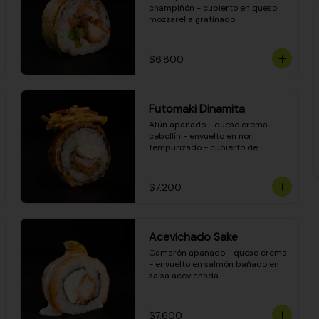
champiñón - cubierto en queso 
mozzarella gratinado
$6.800
Futomaki Dinamita
Atún apanado - queso crema - 
cebollín - envuelto en nori 
tempurizado - cubierto de 
crunchy kanikama en salsa 
DINAMITA!
$7.200
Acevichado Sake
Camarón apanado - queso crema 
- envuelto en salmón bañado en 
salsa acevichada
$7.600