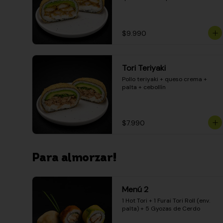
$9.990
Tori Teriyaki
Pollo teriyaki + queso crema + 
palta + cebollín
$7.990
Para almorzar!
Menú 2
1 Hot Tori + 1 Furai Tori Roll (env. 
palta) + 5 Gyozas de Cerdo