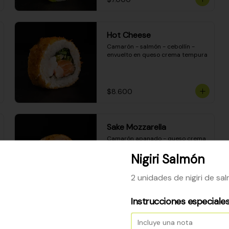
Hot Cheese
Camarón - salmón - cebollín - 
envuelto en queso crema tempura
$8.600
Sake Mozzarella
Camarón apanado - queso crema 
- palta - envuelto en queso 
mozzarella gratinado
Nigiri Salmón
2 unidades de nigiri de sa
$8.400
Instrucciones especiale
Ceviche Especial Roll