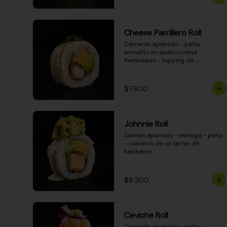
Cheese Parrillero Roll
Camarón apanado - palta - 
envuelto en queso crema 
flambeado - topping de 
chimichurri - salsa teriyaki
$7.800
Johnnie Roll
Salmón apanado - lechuga - palta 
- cubierto de un tartar de 
kanikama
$8.200
Ceviche Roll
Camarón apanado - palta - 