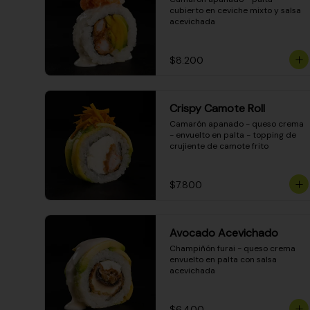
cubierto en ceviche mixto y salsa 
acevichada
$8.200
Crispy Camote Roll
Camarón apanado - queso crema 
- envuelto en palta - topping de 
crujiente de camote frito
$7.800
Avocado Acevichado
Champiñón furai - queso crema 
envuelto en palta con salsa 
acevichada
$6.400