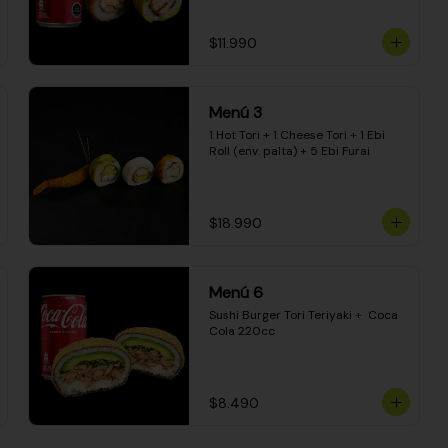
$11.990
Menú 3
1 Hot Tori + 1 Cheese Tori + 1 Ebi 
Roll (env. palta) + 5 Ebi Furai
$18.990
Menú 6
Sushi Burger Tori Teriyaki +  Coca 
Cola 220cc
$8.490