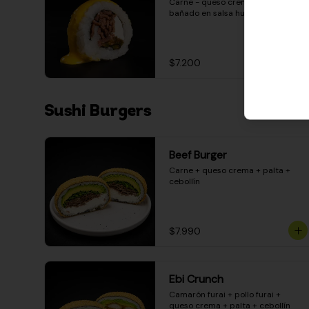
Carne - queso crema - pimentón - 
bañado en salsa huancaína
$7.200
Sushi Burgers
Beef Burger
Carne + queso crema + palta + 
cebollín
$7.990
Ebi Crunch
Camarón furai + pollo furai + 
queso crema + palta + cebollín