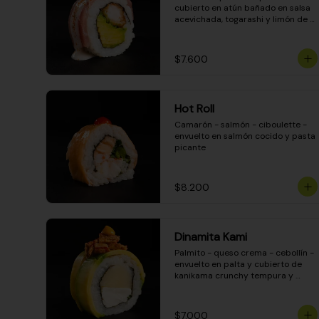
cubierto en atún bañado en salsa 
acevichada, togarashi y limón de 
pica
$7.600
Hot Roll
Camarón - salmón - ciboulette - 
envuelto en salmón cocido y pasta 
picante
$8.200
Dinamita Kami
Palmito - queso crema - cebollín - 
envuelto en palta y cubierto de 
kanikama crunchy tempura y 
salsa DINAMITA!
$7.000