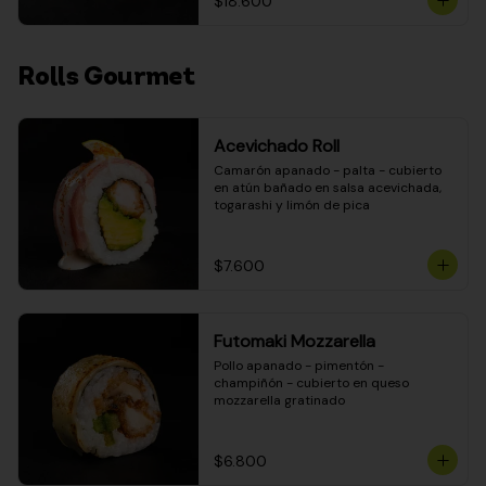
$18.600
Rolls Gourmet
Acevichado Roll
Camarón apanado - palta - cubierto 
en atún bañado en salsa acevichada, 
togarashi y limón de pica
$7.600
Futomaki Mozzarella
Pollo apanado - pimentón - 
champiñón - cubierto en queso 
mozzarella gratinado
$6.800