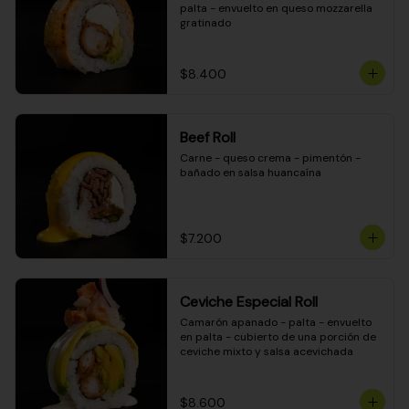
palta - envuelto en queso mozzarella 
gratinado
$8.400
Beef Roll
Carne - queso crema - pimentón - 
bañado en salsa huancaína
$7.200
Ceviche Especial Roll
Camarón apanado - palta - envuelto 
en palta - cubierto de una porción de 
ceviche mixto y salsa acevichada
$8.600