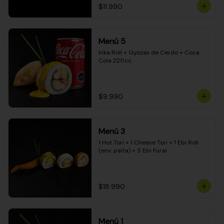
$11.990
Menú 5
Inka Roll + Gyozas de Cerdo + Coca 
Cola 220cc
$9.990
Menú 3
1 Hot Tori + 1 Cheese Tori + 1 Ebi Roll 
(env. palta) + 5 Ebi Furai
$18.990
Menú 1