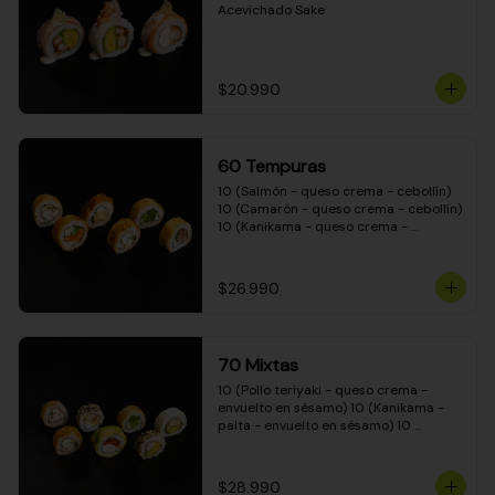
Acevichado Sake
$20.990
60 Tempuras
10 (Salmón - queso crema - cebollín) 
10 (Camarón - queso crema - cebollín) 
10 (Kanikama - queso crema - 
cebollín) 10 (Pimentón - queso crema 
- cebollín) 10 (Pollo teriyaki - queso 
crema - cebollín) 10 (Carne - queso 
$26.990
crema - cebollín)
70 Mixtas
10 (Pollo teriyaki - queso crema - 
envuelto en sésamo) 10 (Kanikama - 
palta - envuelto en sésamo) 10 
(Salmón - queso crema - envuelto en 
palta) 10 (Pollo teriyaki - queso crema 
- envuelto en queso crema) 10 
$28.990