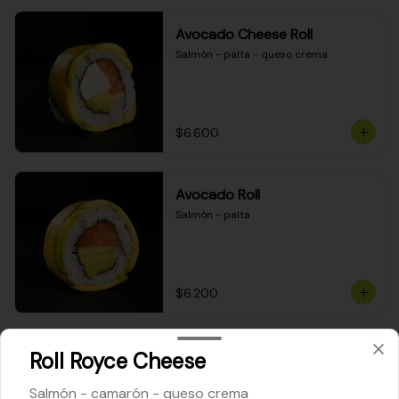
Avocado Cheese Roll
Salmón - palta - queso crema
$6.600
Avocado Roll
Salmón - palta
$6.200
Maki Cheese Roll
Roll Royce Cheese
Kanikama - queso crema - palta
Salmón - camarón - queso crema