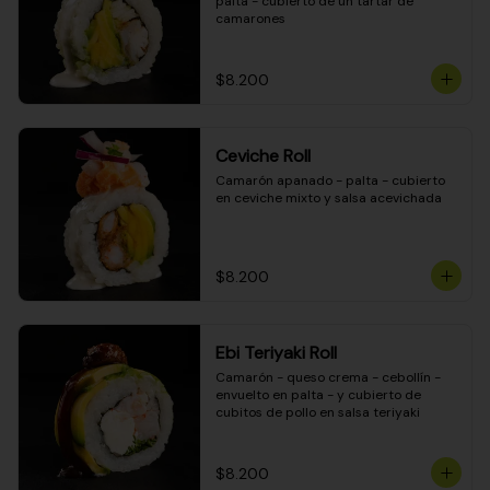
palta - cubierto de un tartar de 
camarones
$8.200
Ceviche Roll
Camarón apanado - palta - cubierto 
en ceviche mixto y salsa acevichada
$8.200
Ebi Teriyaki Roll
Camarón - queso crema - cebollín - 
envuelto en palta - y cubierto de 
cubitos de pollo en salsa teriyaki
$8.200