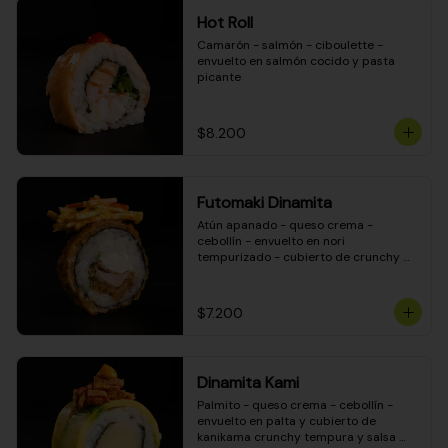
Hot Roll
Camarón - salmón - ciboulette - 
envuelto en salmón cocido y pasta 
picante
$8.200
Futomaki Dinamita
Atún apanado - queso crema - 
cebollín - envuelto en nori 
tempurizado - cubierto de crunchy 
kanikama en salsa DINAMITA!
$7.200
Dinamita Kami
Palmito - queso crema - cebollín - 
envuelto en palta y cubierto de 
kanikama crunchy tempura y salsa 