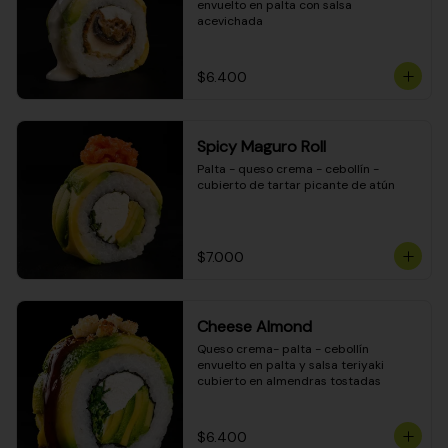
envuelto en palta con salsa 
acevichada
$6.400
Spicy Maguro Roll
Palta - queso crema - cebollín - 
cubierto de tartar picante de atún
$7.000
Cheese Almond
Queso crema- palta - cebollín 
envuelto en palta y salsa teriyaki 
cubierto en almendras tostadas
$6.400