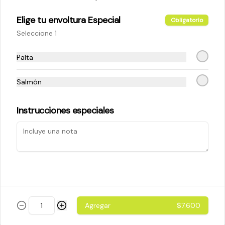
Elige tu envoltura Especial
Obligatorio
$5.200
Seleccione 1
Palta
Cheese Roll
Queso crema - palta - cebollín
Salmón
Instrucciones especiales
$5.200
Ebi Roll
Camarón - palta
Agregar
$7.600
$5.800