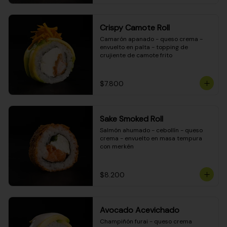
Crispy Camote Roll
Camarón apanado - queso crema - 
envuelto en palta - topping de 
crujiente de camote frito
$7.800
Sake Smoked Roll
Salmón ahumado - cebollín - queso 
crema - envuelto en masa tempura 
con merkén
$8.200
Avocado Acevichado
Champiñón furai - queso crema 