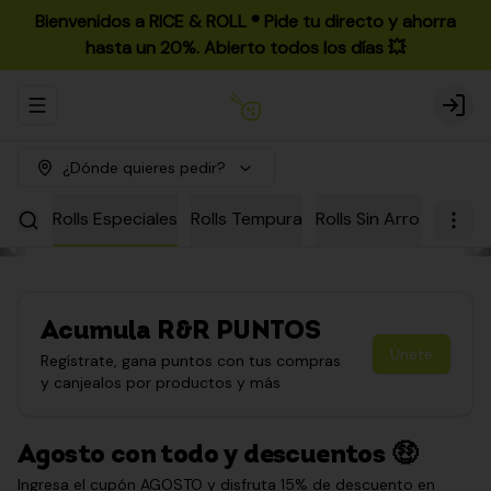
Bienvenidos a RICE & ROLL ®️ Pide tu directo y ahorra
hasta un 20%. Abierto todos los días 💥
Abrir menu de navegación
Login
¿Dónde quieres pedir?
urmet
Rolls Especiales
Rolls Tempura
Rolls Sin Arroz
Rolls 
Acumula
R&R PUNTOS
Únete
Regístrate, gana puntos con tus compras
y canjealos por productos y más
Agosto con todo y descuentos 🤑
Ingresa el cupón AGOSTO y disfruta 15% de descuento en