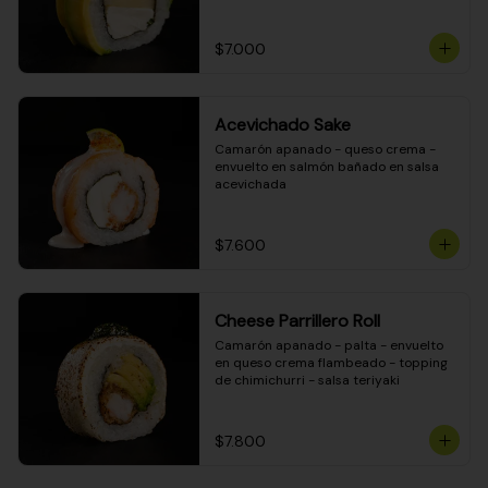
DINAMITA!
$7.000
Acevichado Sake
Camarón apanado - queso crema - 
envuelto en salmón bañado en salsa 
acevichada
$7.600
Cheese Parrillero Roll
Camarón apanado - palta - envuelto 
en queso crema flambeado - topping 
de chimichurri - salsa teriyaki
$7.800