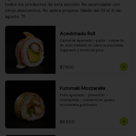
todos los productos de esta sección. No acumulable con
otros descuentos. No aplica propina. Válido del 01 al 31 de
agosto. 🎊
Acevichado Roll
Camarón apanado - palta - cubierto 
en atún bañado en salsa acevichada, 
togarashi y limón de pica
$7.600
Futomaki Mozzarella
Pollo apanado - pimentón - 
champiñón - cubierto en queso 
mozzarella gratinado
$6.800