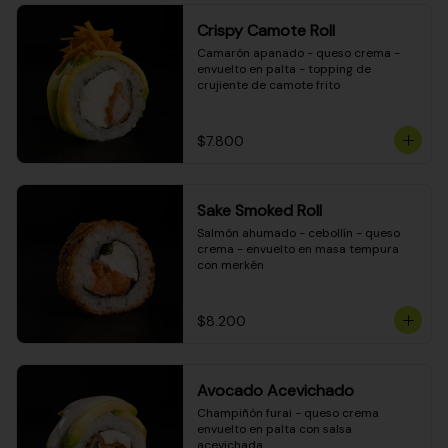
Crispy Camote Roll
Camarón apanado - queso crema - 
envuelto en palta - topping de 
crujiente de camote frito
$7.800
Sake Smoked Roll
Salmón ahumado - cebollín - queso 
crema - envuelto en masa tempura 
con merkén
$8.200
Avocado Acevichado
Champiñón furai - queso crema 
envuelto en palta con salsa 
acevichada