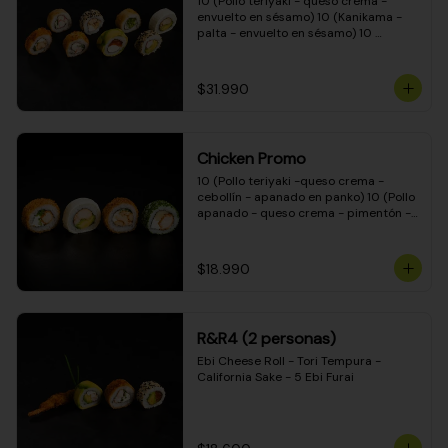
10 (Pollo teriyaki - queso crema - 
envuelto en sésamo) 10 (Kanikama - 
palta - envuelto en sésamo) 10 
(Salmón - queso crema - envuelto en 
palta) 10 (Pollo teriyaki - palta - 
envuelto en queso crema) 10 
$31.990
(Camarón - queso crema - cebollín - 
envuelto en masa tempura) 10 
(Kanikama - queso crema - cebollín - 
envuelto en masa tempura) 10 (Pollo 
Chicken Promo
teriyaki - queso crema - cebollín - 
envuelto en masa tempura) 10 
10 (Pollo teriyaki -queso crema - 
(Pimentón - queso crema - cebollín - 
cebollín - apanado en panko) 10 (Pollo 
envuelto en masa tempura)
apanado - queso crema - pimentón - 
apanado en panko) 10 (Pollo apanado 
- queso crema - palmito - envuelto en 
ciboulette) 10 (Pollo teriyaki - palta - 
$18.990
envuelto en queso crema)
R&R4 (2 personas)
Ebi Cheese Roll - Tori Tempura - 
California Sake - 5 Ebi Furai