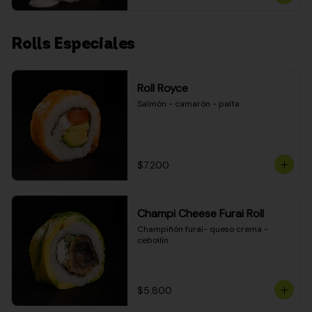
Rolls Especiales
Roll Royce
Salmón - camarón - palta
$7.200
Champi Cheese Furai Roll
Champiñón furai- queso crema - 
cebollín
$5.800