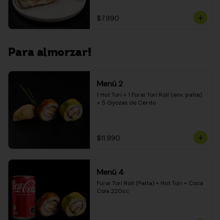
$7.990
Para almorzar!
Menú 2
1 Hot Tori + 1 Furai Tori Roll (env. palta) 
+ 5 Gyozas de Cerdo
$11.990
Menú 4
Furai Tori Roll (Palta) + Hot Tori + Coca 
Cola 220cc