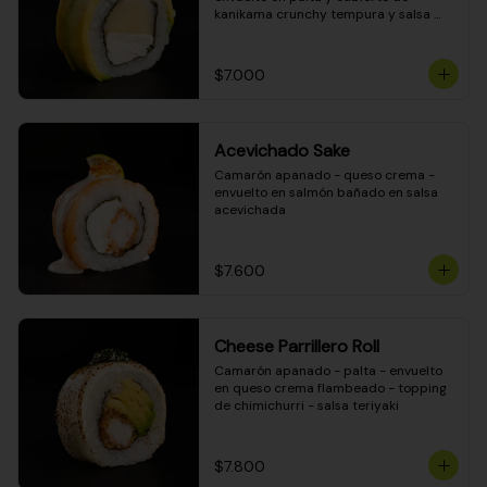
kanikama crunchy tempura y salsa 
DINAMITA!
$7.000
Acevichado Sake
Camarón apanado - queso crema - 
envuelto en salmón bañado en salsa 
acevichada
$7.600
Cheese Parrillero Roll
Camarón apanado - palta - envuelto 
en queso crema flambeado - topping 
de chimichurri - salsa teriyaki
$7.800