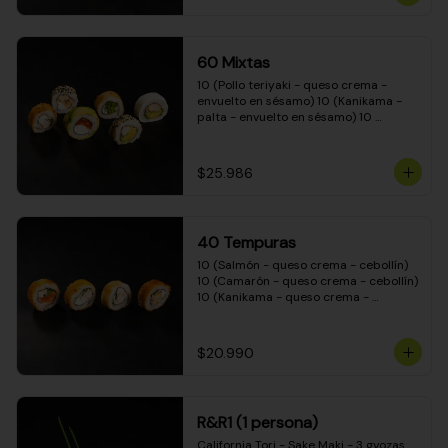
(Camarón - queso crema - cebollín - 
envuelto en masa tempura) 10 
(Kanikama - queso crema - cebollín - 
envuelto en masa tempura) 10 
60 Mixtas
(Pimentón - queso crema - cebollín - 
envuelto en masa tempura)
10 (Pollo teriyaki - queso crema - 
envuelto en sésamo) 10 (Kanikama - 
palta - envuelto en sésamo) 10 
(Salmón - queso crema - envuelto en 
palta) 10 (Pollo teriyaki - palta - 
envuelto en queso crema) 10 
$25.986
(Camarón - queso crema - cebollín - 
envuelto en masa tempura) 10 
(Pimentón - queso crema - cebollín - 
envuelto en masa tempura)
40 Tempuras
10 (Salmón - queso crema - cebollín) 
10 (Camarón - queso crema - cebollín) 
10 (Kanikama - queso crema - 
cebollín) 10 (Pollo teriyaki - queso 
crema - cebollín)
$20.990
R&R1 (1 persona)
California Tori - Sake Maki - 3 gyozas