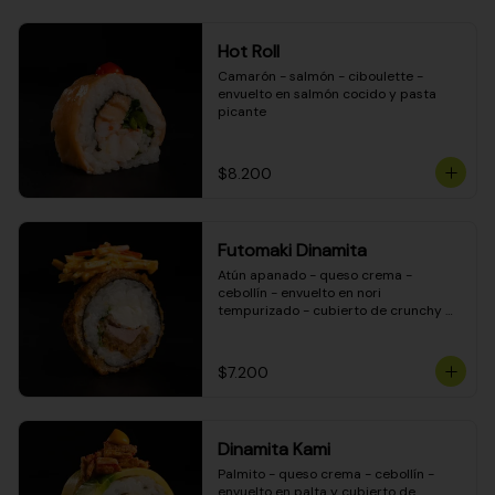
Hot Roll
Camarón - salmón - ciboulette - 
envuelto en salmón cocido y pasta 
picante
$8.200
Futomaki Dinamita
Atún apanado - queso crema - 
cebollín - envuelto en nori 
tempurizado - cubierto de crunchy 
kanikama en salsa DINAMITA!
$7.200
Dinamita Kami
Palmito - queso crema - cebollín - 
envuelto en palta y cubierto de 