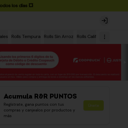
odos los días 💥
Login
ales
Rolls Tempura
Rolls Sin Arroz
Rolls California
Rolls Ch
Acumula
R&R PUNTOS
Regístrate, gana puntos con tus
Únete
compras y canjealos por productos y
más