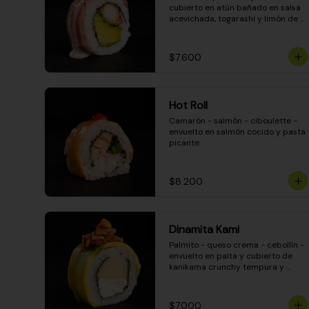
cubierto en atún bañado en salsa 
acevichada, togarashi y limón de 
pica
$7.600
Hot Roll
Camarón - salmón - ciboulette - 
envuelto en salmón cocido y pasta 
picante
$8.200
Dinamita Kami
Palmito - queso crema - cebollín - 
envuelto en palta y cubierto de 
kanikama crunchy tempura y 
salsa DINAMITA!
$7.000