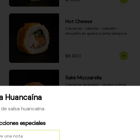
Hot Cheese
Camarón - salmón - cebollín - 
envuelto en queso crema tempura
$8.600
Sake Mozzarella
Camarón apanado - queso crema 
- palta - envuelto en queso 
mozzarella gratinado
sa Huancaína
o de salsa huancaína
$8.400
ucciones especiales
Ceviche Especial Roll