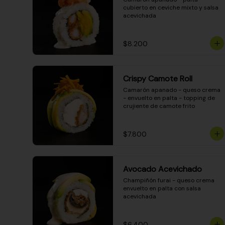
cubierto en ceviche mixto y salsa 
acevichada
$8.200
Crispy Camote Roll
Camarón apanado - queso crema 
- envuelto en palta - topping de 
crujiente de camote frito
$7.800
Avocado Acevichado
Champiñón furai - queso crema 
envuelto en palta con salsa 
acevichada
$6.400