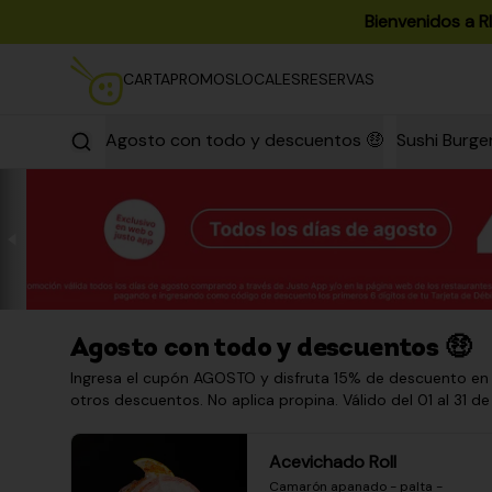
Bienvenidos a R
CARTA
PROMOS
LOCALES
RESERVAS
Agosto con todo y descuentos 🤑
Sushi Burge
Agosto con todo y descuentos 🤑
Ingresa el cupón AGOSTO y disfruta 15% de descuento en
otros descuentos. No aplica propina. Válido del 01 al 31 de
Acevichado Roll
Camarón apanado - palta - 