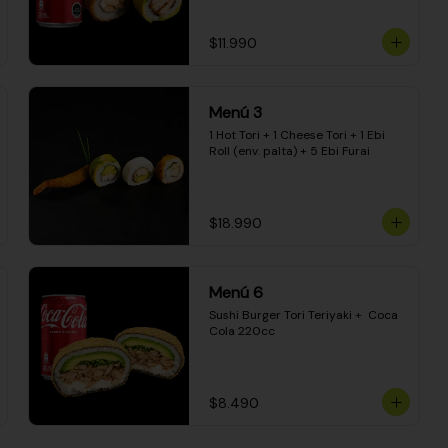
$11.990
Menú 3
1 Hot Tori + 1 Cheese Tori + 1 Ebi 
Roll (env. palta) + 5 Ebi Furai
$18.990
Menú 6
Sushi Burger Tori Teriyaki +  Coca 
Cola 220cc
$8.490