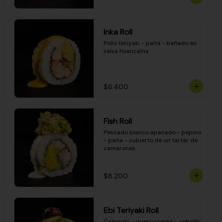
Inka Roll
Pollo teriyaki - palta - bañado en 
salsa huancaína
$6.400
Fish Roll
Pescado blanco apanado - pepino 
- palta - cubierto de un tartar de 
camarones
$8.200
Ebi Teriyaki Roll
Camarón - queso crema - cebollín 