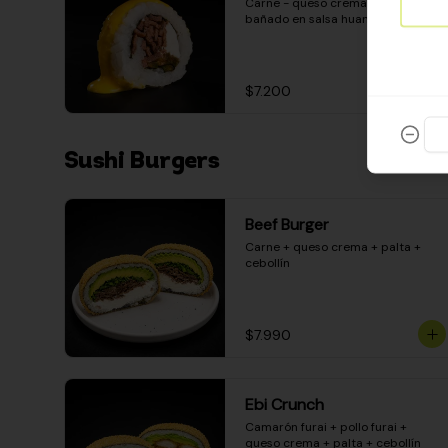
Carne - queso crema - pimentón - 
bañado en salsa huancaína
$7.200
Sushi Burgers
Beef Burger
Carne + queso crema + palta + 
cebollín
$7.990
Ebi Crunch
Camarón furai + pollo furai + 
queso crema + palta + cebollín