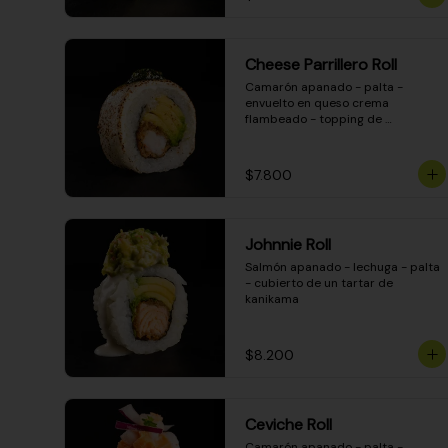
Cheese Parrillero Roll
Camarón apanado - palta - 
envuelto en queso crema 
flambeado - topping de 
chimichurri - salsa teriyaki
$7.800
Johnnie Roll
Salmón apanado - lechuga - palta 
- cubierto de un tartar de 
kanikama
$8.200
Ceviche Roll
Camarón apanado - palta - 