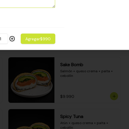
Camarón apanado - palta - 
envuelto en palta - cubierto de 
una porción de ceviche mixto y 
salsa acevichada
$8.600
Agregar
$990
Sake Bomb
Salmón + queso crema + palta + 
cebollín
$9.990
Spicy Tuna
Atún + queso crema + palta + 
cebollín