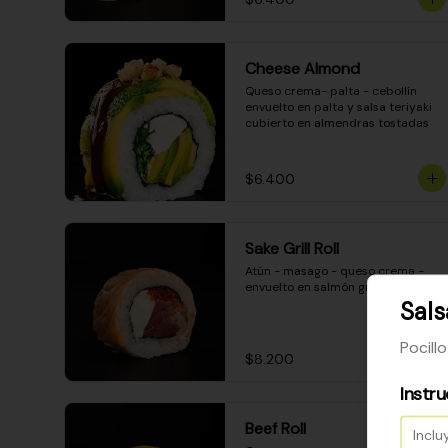
Cheese Almond
Queso crema- palta - cebollín 
envuelto en palta y salsa teriyaki 
cubierto en almendras tostadas
$6.400
Sake Grill Roll
Atún - masago - queso crema - 
envuelto en salmón gratinado
Sal
Pocill
$8.200
Instr
Beef Roll