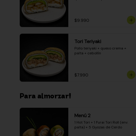
$9.990
Tori Teriyaki
Pollo teriyaki + queso crema + 
palta + cebollín
$7.990
Para almorzar!
Menú 2
1 Hot Tori + 1 Furai Tori Roll (env. 
palta) + 5 Gyozas de Cerdo