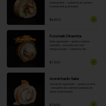
champiñón - cubierto en queso 
mozzarella gratinado
$6.800
Futomaki Dinamita
Atún apanado - queso crema - 
cebollín - envuelto en nori 
tempurizado - cubierto de 
crunchy kanikama en salsa 
DINAMITA!
$7.200
Acevichado Sake
Camarón apanado - queso crema 
- envuelto en salmón bañado en 
salsa acevichada
$7.600