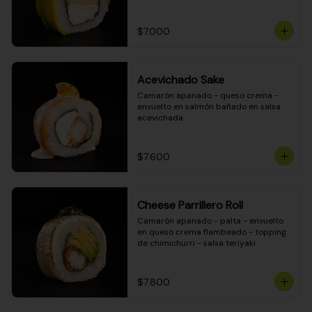
DINAMITA!
$7.000
Acevichado Sake
Camarón apanado - queso crema - 
envuelto en salmón bañado en salsa 
acevichada
$7.600
Cheese Parrillero Roll
Camarón apanado - palta - envuelto 
en queso crema flambeado - topping 
de chimichurri - salsa teriyaki
$7.800