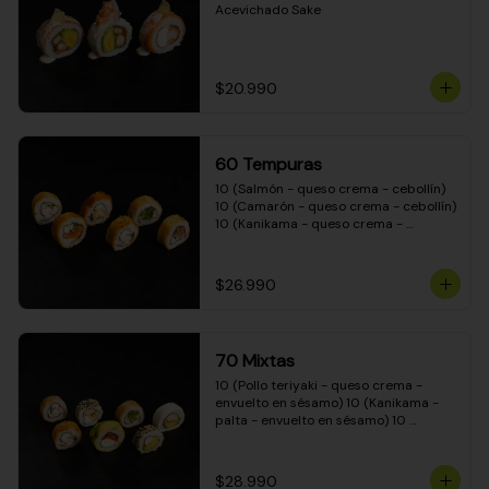
Acevichado Sake
$20.990
60 Tempuras
10 (Salmón - queso crema - cebollín) 
10 (Camarón - queso crema - cebollín) 
10 (Kanikama - queso crema - 
cebollín) 10 (Pimentón - queso crema 
- cebollín) 10 (Pollo teriyaki - queso 
crema - cebollín) 10 (Carne - queso 
$26.990
crema - cebollín)
70 Mixtas
10 (Pollo teriyaki - queso crema - 
envuelto en sésamo) 10 (Kanikama - 
palta - envuelto en sésamo) 10 
(Salmón - queso crema - envuelto en 
palta) 10 (Pollo teriyaki - queso crema 
- envuelto en queso crema) 10 
$28.990