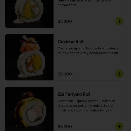
palta - cubierto de un tartar de 
camarones
$8.200
Ceviche Roll
Camarón apanado - palta - cubierto 
en ceviche mixto y salsa acevichada
$8.200
Ebi Teriyaki Roll
Camarón - queso crema - cebollín - 
envuelto en palta - y cubierto de 
cubitos de pollo en salsa teriyaki
$8.200