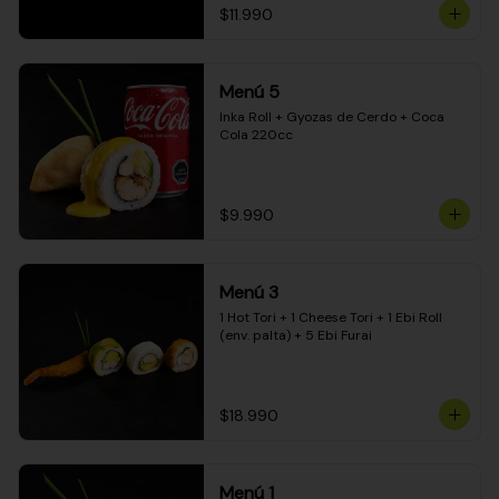
$11.990
Menú 5
Inka Roll + Gyozas de Cerdo + Coca 
Cola 220cc
$9.990
Menú 3
1 Hot Tori + 1 Cheese Tori + 1 Ebi Roll 
(env. palta) + 5 Ebi Furai
$18.990
Menú 1