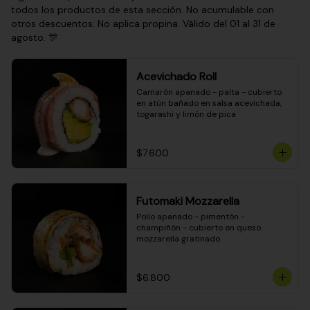
todos los productos de esta sección. No acumulable con
otros descuentos. No aplica propina. Válido del 01 al 31 de
agosto. 🎊
Acevichado Roll
Camarón apanado - palta - cubierto 
en atún bañado en salsa acevichada, 
togarashi y limón de pica
$7.600
Futomaki Mozzarella
Pollo apanado - pimentón - 
champiñón - cubierto en queso 
mozzarella gratinado
$6.800