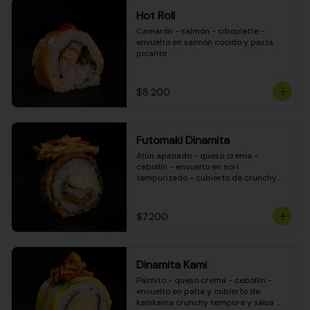
Hot Roll
Camarón - salmón - ciboulette - 
envuelto en salmón cocido y pasta 
picante
$8.200
Futomaki Dinamita
Atún apanado - queso crema - 
cebollín - envuelto en nori 
tempurizado - cubierto de crunchy 
kanikama en salsa DINAMITA!
$7.200
Dinamita Kami
Palmito - queso crema - cebollín - 
envuelto en palta y cubierto de 
kanikama crunchy tempura y salsa 