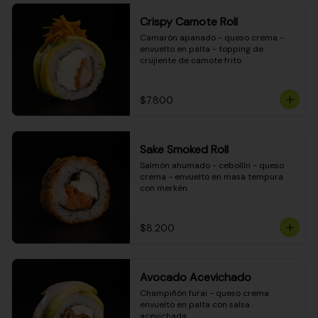
Crispy Camote Roll
Camarón apanado - queso crema - 
envuelto en palta - topping de 
crujiente de camote frito
$7.800
Sake Smoked Roll
Salmón ahumado - cebollín - queso 
crema - envuelto en masa tempura 
con merkén
$8.200
Avocado Acevichado
Champiñón furai - queso crema 
envuelto en palta con salsa 
acevichada