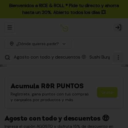
Bienvenidos a RICE & ROLL ®️ Pide tu directo y ahorra
hasta un 20%. Abierto todos los días 💥
Abrir menu de navegación
Login
¿Dónde quieres pedir?
Agosto con todo y descuentos 🤑
Sushi Burgers
Par
Acumula
R&R PUNTOS
Únete
Regístrate, gana puntos con tus compras
y canjealos por productos y más
Agosto con todo y descuentos 🤑
Ingresa el cupón AGOSTO y disfruta 15% de descuento en