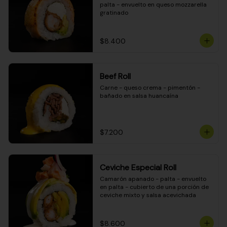
palta - envuelto en queso mozzarella 
gratinado
$8.400
Beef Roll
Carne - queso crema - pimentón - 
bañado en salsa huancaína
$7.200
Ceviche Especial Roll
Camarón apanado - palta - envuelto 
en palta - cubierto de una porción de 
ceviche mixto y salsa acevichada
$8.600