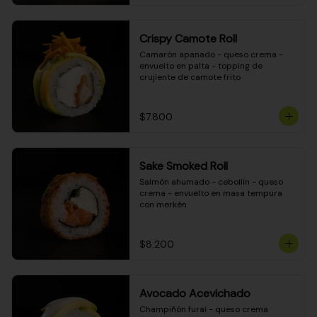
Crispy Camote Roll
Camarón apanado - queso crema - 
envuelto en palta - topping de 
crujiente de camote frito
$7.800
Sake Smoked Roll
Salmón ahumado - cebollín - queso 
crema - envuelto en masa tempura 
con merkén
$8.200
Avocado Acevichado
Champiñón furai - queso crema 