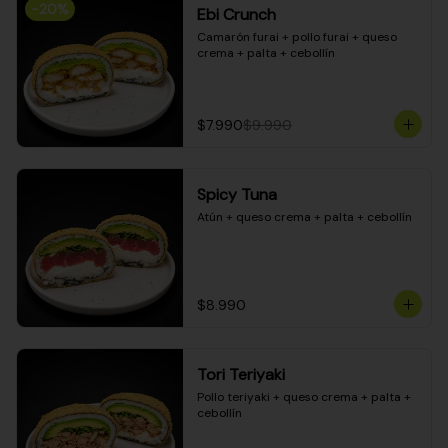
-
20
%
Ebi Crunch
Camarón furai + pollo furai + queso 
crema + palta + cebollín
$7.990
$9.990
Spicy Tuna
Atún + queso crema + palta + cebollín
$8.990
Tori Teriyaki
Pollo teriyaki + queso crema + palta + 
cebollín