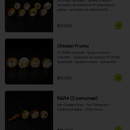
10 (Pollo teriyaki - queso crema - 
envuelto en sésamo) 10 (Kanikama - 
palta - envuelto en sésamo) 10 
(Salmón - queso crema - envuelto en 
palta) 10 (Pollo teriyaki - palta - 
envuelto en queso crema) 10 
$31.990
(Camarón - queso crema - cebollín - 
envuelto en masa tempura) 10 
(Kanikama - queso crema - cebollín - 
envuelto en masa tempura) 10 (Pollo 
Chicken Promo
teriyaki - queso crema - cebollín - 
envuelto en masa tempura) 10 
10 (Pollo teriyaki -queso crema - 
(Pimentón - queso crema - cebollín - 
cebollín - apanado en panko) 10 (Pollo 
envuelto en masa tempura)
apanado - queso crema - pimentón - 
apanado en panko) 10 (Pollo apanado 
- queso crema - palmito - envuelto en 
ciboulette) 10 (Pollo teriyaki - palta - 
$18.990
envuelto en queso crema)
R&R4 (2 personas)
Ebi Cheese Roll - Tori Tempura - 
California Sake - 5 Ebi Furai