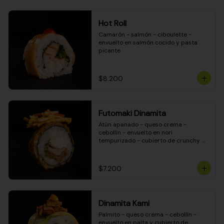
Hot Roll
Camarón - salmón - ciboulette - 
envuelto en salmón cocido y pasta 
picante
$8.200
Futomaki Dinamita
Atún apanado - queso crema - 
cebollín - envuelto en nori 
tempurizado - cubierto de crunchy 
kanikama en salsa DINAMITA!
$7.200
Dinamita Kami
Palmito - queso crema - cebollín - 
envuelto en palta y cubierto de 