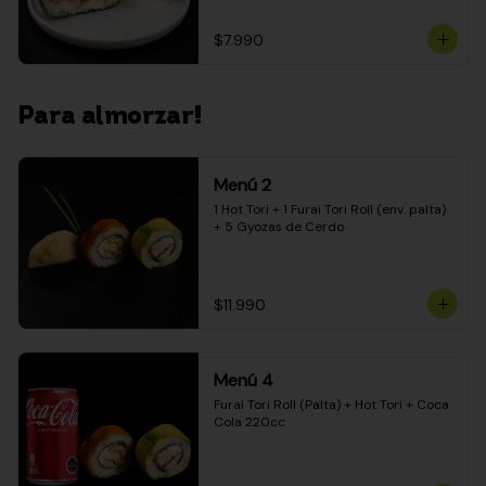
$7.990
Para almorzar!
Menú 2
1 Hot Tori + 1 Furai Tori Roll (env. palta) 
+ 5 Gyozas de Cerdo
$11.990
Menú 4
Furai Tori Roll (Palta) + Hot Tori + Coca 
Cola 220cc