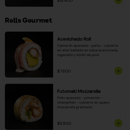
$18.600
Rolls Gourmet
Acevichado Roll
Camarón apanado - palta - cubierto 
en atún bañado en salsa acevichada, 
togarashi y limón de pica
$7.600
Futomaki Mozzarella
Pollo apanado - pimentón - 
champiñón - cubierto en queso 
mozzarella gratinado
$6.800