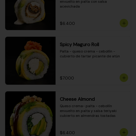
envuelto en palta con salsa 
acevichada
$6.400
Spicy Maguro Roll
Palta - queso crema - cebollín - 
cubierto de tartar picante de atún
$7.000
Cheese Almond
Queso crema- palta - cebollín 
envuelto en palta y salsa teriyaki 
cubierto en almendras tostadas
$6.400