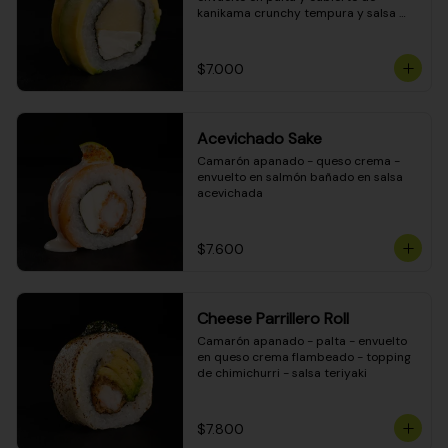
kanikama crunchy tempura y salsa 
DINAMITA!
$7.000
Acevichado Sake
Camarón apanado - queso crema - 
envuelto en salmón bañado en salsa 
acevichada
$7.600
Cheese Parrillero Roll
Camarón apanado - palta - envuelto 
en queso crema flambeado - topping 
de chimichurri - salsa teriyaki
$7.800