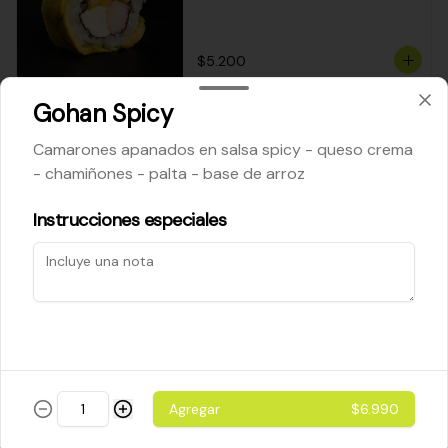
$5.200
Gohan Spicy
Cheese Roll
Camarones apanados en salsa spicy - queso crema
Queso crema - palta - cebollín
- chamiñones - palta - base de arroz
Instrucciones especiales
$5.200
Ebi Roll
Camarón - palta
Agregar
$6.990
$5.800