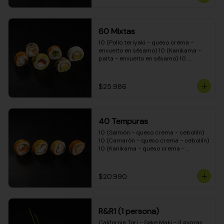
(Camarón - queso crema - cebollín - 
envuelto en masa tempura) 10 
(Kanikama - queso crema - cebollín - 
envuelto en masa tempura) 10 
60 Mixtas
(Pimentón - queso crema - cebollín - 
envuelto en masa tempura)
10 (Pollo teriyaki - queso crema - 
envuelto en sésamo) 10 (Kanikama - 
palta - envuelto en sésamo) 10 
(Salmón - queso crema - envuelto en 
palta) 10 (Pollo teriyaki - palta - 
envuelto en queso crema) 10 
$25.986
(Camarón - queso crema - cebollín - 
envuelto en masa tempura) 10 
(Pimentón - queso crema - cebollín - 
envuelto en masa tempura)
40 Tempuras
10 (Salmón - queso crema - cebollín) 
10 (Camarón - queso crema - cebollín) 
10 (Kanikama - queso crema - 
cebollín) 10 (Pollo teriyaki - queso 
crema - cebollín)
$20.990
R&R1 (1 persona)
California Tori - Sake Maki - 3 gyozas