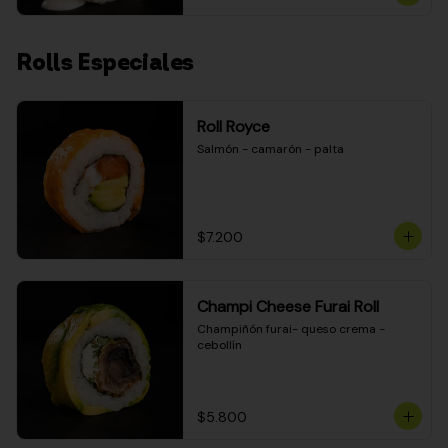
Rolls Especiales
Roll Royce
Salmón - camarón - palta
$7.200
Champi Cheese Furai Roll
Champiñón furai- queso crema - 
cebollín
$5.800