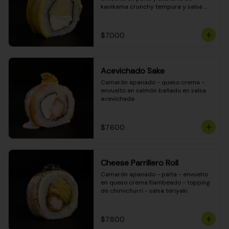
kanikama crunchy tempura y salsa 
DINAMITA!
$7.000
Acevichado Sake
Camarón apanado - queso crema - 
envuelto en salmón bañado en salsa 
acevichada
$7.600
Cheese Parrillero Roll
Camarón apanado - palta - envuelto 
en queso crema flambeado - topping 
de chimichurri - salsa teriyaki
$7.800