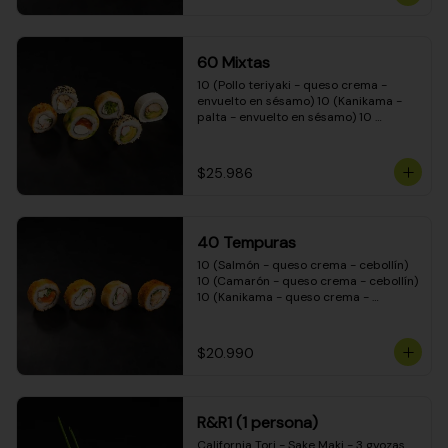
(Camarón - queso crema - cebollín - 
envuelto en masa tempura) 10 
(Kanikama - queso crema - cebollín - 
envuelto en masa tempura) 10 
60 Mixtas
(Pimentón - queso crema - cebollín - 
envuelto en masa tempura)
10 (Pollo teriyaki - queso crema - 
envuelto en sésamo) 10 (Kanikama - 
palta - envuelto en sésamo) 10 
(Salmón - queso crema - envuelto en 
palta) 10 (Pollo teriyaki - palta - 
envuelto en queso crema) 10 
$25.986
(Camarón - queso crema - cebollín - 
envuelto en masa tempura) 10 
(Pimentón - queso crema - cebollín - 
envuelto en masa tempura)
40 Tempuras
10 (Salmón - queso crema - cebollín) 
10 (Camarón - queso crema - cebollín) 
10 (Kanikama - queso crema - 
cebollín) 10 (Pollo teriyaki - queso 
crema - cebollín)
$20.990
R&R1 (1 persona)
California Tori - Sake Maki - 3 gyozas