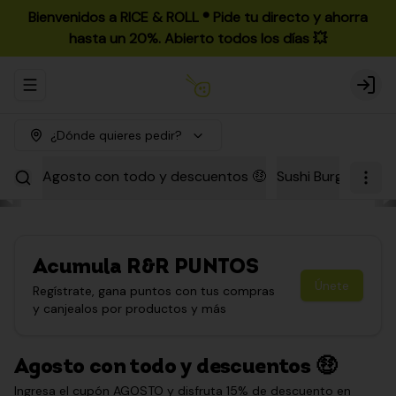
Bienvenidos a RICE & ROLL ®️ Pide tu directo y ahorra
hasta un 20%. Abierto todos los días 💥
Abrir menu de navegación
Login
¿Dónde quieres pedir?
Agosto con todo y descuentos 🤑
Sushi Burgers
Par
Acumula
R&R PUNTOS
Únete
Regístrate, gana puntos con tus compras
y canjealos por productos y más
Agosto con todo y descuentos 🤑
Ingresa el cupón AGOSTO y disfruta 15% de descuento en