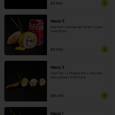
$11.990
Menú 5
Inka Roll + Gyozas de Cerdo + Coca 
Cola 220cc
$9.990
Menú 3
1 Hot Tori + 1 Cheese Tori + 1 Ebi Roll 
(env. palta) + 5 Ebi Furai
$18.990
Menú 1