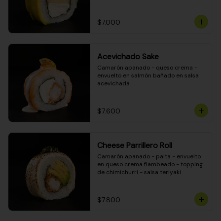
DINAMITA!
$7.000
Acevichado Sake
Camarón apanado - queso crema - 
envuelto en salmón bañado en salsa 
acevichada
$7.600
Cheese Parrillero Roll
Camarón apanado - palta - envuelto 
en queso crema flambeado - topping 
de chimichurri - salsa teriyaki
$7.800