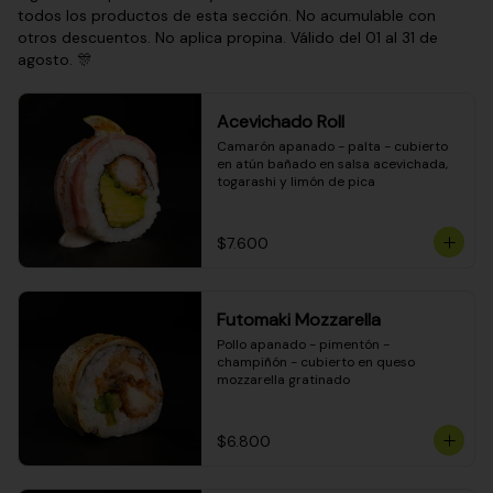
todos los productos de esta sección. No acumulable con
otros descuentos. No aplica propina. Válido del 01 al 31 de
agosto. 🎊
Acevichado Roll
Camarón apanado - palta - cubierto 
en atún bañado en salsa acevichada, 
togarashi y limón de pica
$7.600
Futomaki Mozzarella
Pollo apanado - pimentón - 
champiñón - cubierto en queso 
mozzarella gratinado
$6.800