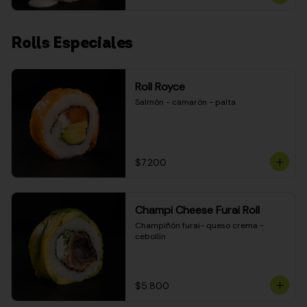
Rolls Especiales
Roll Royce
Salmón - camarón - palta
$7.200
Champi Cheese Furai Roll
Champiñón furai- queso crema - 
cebollín
$5.800