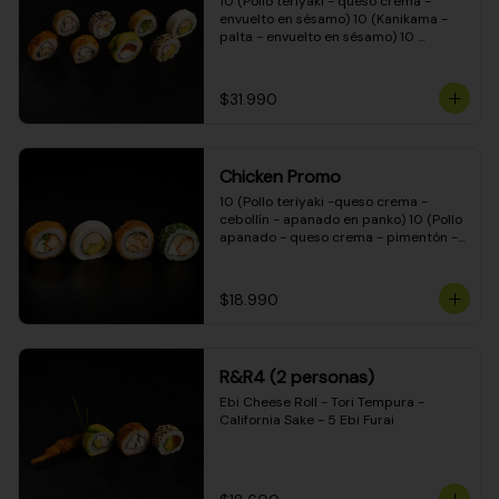
10 (Pollo teriyaki - queso crema - 
envuelto en sésamo) 10 (Kanikama - 
palta - envuelto en sésamo) 10 
(Salmón - queso crema - envuelto en 
palta) 10 (Pollo teriyaki - palta - 
envuelto en queso crema) 10 
$31.990
(Camarón - queso crema - cebollín - 
envuelto en masa tempura) 10 
(Kanikama - queso crema - cebollín - 
envuelto en masa tempura) 10 (Pollo 
Chicken Promo
teriyaki - queso crema - cebollín - 
envuelto en masa tempura) 10 
10 (Pollo teriyaki -queso crema - 
(Pimentón - queso crema - cebollín - 
cebollín - apanado en panko) 10 (Pollo 
envuelto en masa tempura)
apanado - queso crema - pimentón - 
apanado en panko) 10 (Pollo apanado 
- queso crema - palmito - envuelto en 
ciboulette) 10 (Pollo teriyaki - palta - 
$18.990
envuelto en queso crema)
R&R4 (2 personas)
Ebi Cheese Roll - Tori Tempura - 
California Sake - 5 Ebi Furai