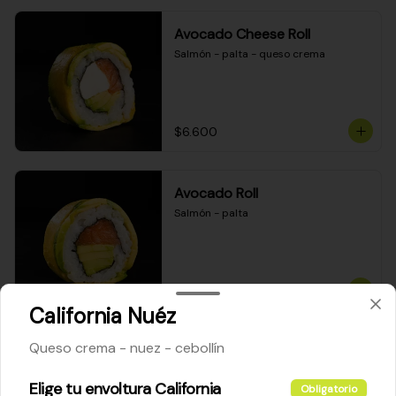
Avocado Cheese Roll
Salmón - palta - queso crema
$6.600
Avocado Roll
Salmón - palta
$6.200
California Nuéz
Queso crema - nuez - cebollín
Maki Cheese Roll
Kanikama - queso crema - palta
Elige tu envoltura California
Obligatorio