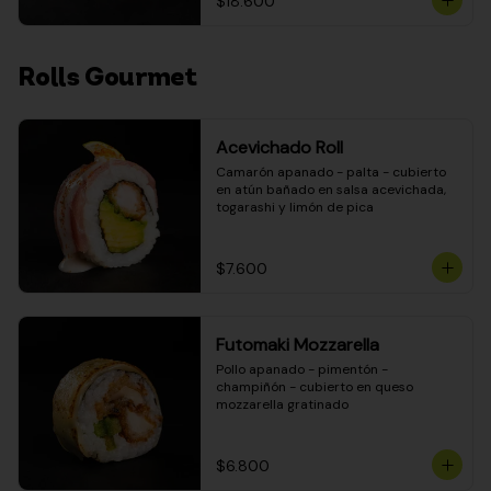
$18.600
Rolls Gourmet
Acevichado Roll
Camarón apanado - palta - cubierto 
en atún bañado en salsa acevichada, 
togarashi y limón de pica
$7.600
Futomaki Mozzarella
Pollo apanado - pimentón - 
champiñón - cubierto en queso 
mozzarella gratinado
$6.800