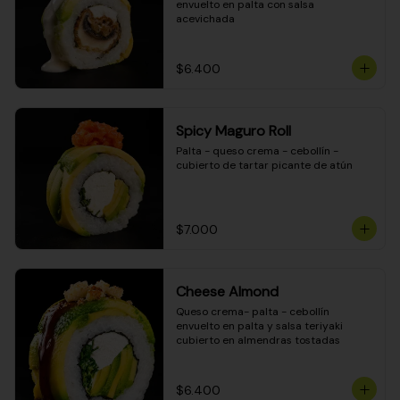
envuelto en palta con salsa 
acevichada
$6.400
Spicy Maguro Roll
Palta - queso crema - cebollín - 
cubierto de tartar picante de atún
$7.000
Cheese Almond
Queso crema- palta - cebollín 
envuelto en palta y salsa teriyaki 
cubierto en almendras tostadas
$6.400