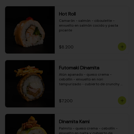
Hot Roll
Camarón - salmón - ciboulette - 
envuelto en salmón cocido y pasta 
picante
$8.200
Futomaki Dinamita
Atún apanado - queso crema - 
cebollín - envuelto en nori 
tempurizado - cubierto de crunchy 
kanikama en salsa DINAMITA!
$7.200
Dinamita Kami
Palmito - queso crema - cebollín - 
envuelto en palta y cubierto de 