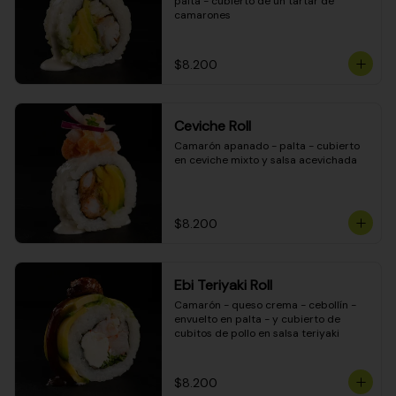
palta - cubierto de un tartar de 
camarones
$8.200
Ceviche Roll
Camarón apanado - palta - cubierto 
en ceviche mixto y salsa acevichada
$8.200
Ebi Teriyaki Roll
Camarón - queso crema - cebollín - 
envuelto en palta - y cubierto de 
cubitos de pollo en salsa teriyaki
$8.200