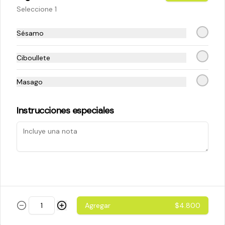
Seleccione 1
$5.200
Sésamo
Ciboullete
Cheese Roll
Queso crema - palta - cebollín
Masago
Instrucciones especiales
$5.200
Ebi Roll
Camarón - palta
Agregar
$4.800
$5.800