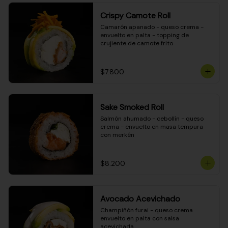
Crispy Camote Roll
Camarón apanado - queso crema - 
envuelto en palta - topping de 
crujiente de camote frito
$7.800
Sake Smoked Roll
Salmón ahumado - cebollín - queso 
crema - envuelto en masa tempura 
con merkén
$8.200
Avocado Acevichado
Champiñón furai - queso crema 
envuelto en palta con salsa 
acevichada