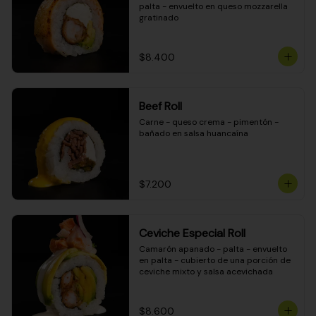
palta - envuelto en queso mozzarella 
gratinado
$8.400
Beef Roll
Carne - queso crema - pimentón - 
bañado en salsa huancaína
$7.200
Ceviche Especial Roll
Camarón apanado - palta - envuelto 
en palta - cubierto de una porción de 
ceviche mixto y salsa acevichada
$8.600