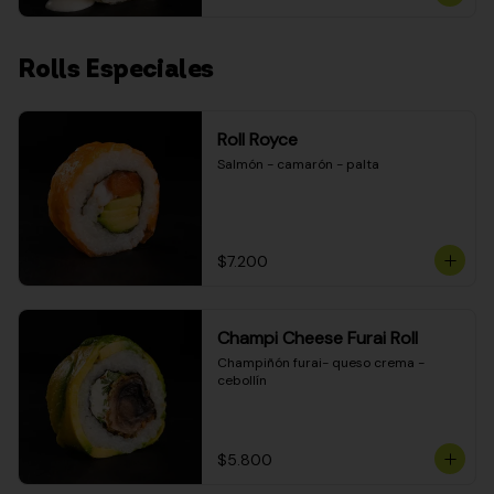
Rolls Especiales
Roll Royce
Salmón - camarón - palta
$7.200
Champi Cheese Furai Roll
Champiñón furai- queso crema - 
cebollín
$5.800