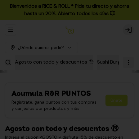
Bienvenidos a RICE & ROLL ®️ Pide tu directo y ahorra
hasta un 20%. Abierto todos los días 💥
Abrir menu de navegación
Login
¿Dónde quieres pedir?
Agosto con todo y descuentos 🤑
Sushi Burgers
Par
Acumula
R&R PUNTOS
Únete
Regístrate, gana puntos con tus compras
y canjealos por productos y más
Agosto con todo y descuentos 🤑
Ingresa el cupón AGOSTO y disfruta 15% de descuento en