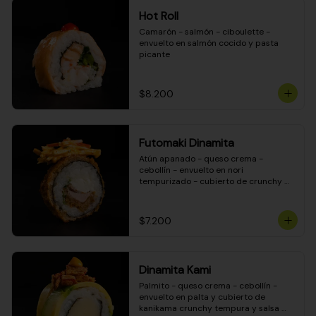
Hot Roll
Camarón - salmón - ciboulette - 
envuelto en salmón cocido y pasta 
picante
$8.200
Futomaki Dinamita
Atún apanado - queso crema - 
cebollín - envuelto en nori 
tempurizado - cubierto de crunchy 
kanikama en salsa DINAMITA!
$7.200
Dinamita Kami
Palmito - queso crema - cebollín - 
envuelto en palta y cubierto de 
kanikama crunchy tempura y salsa 