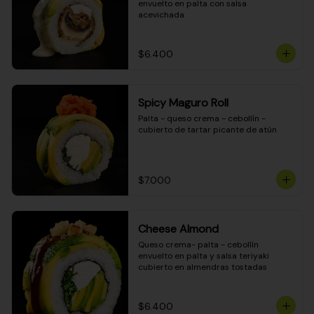
envuelto en palta con salsa 
acevichada
$6.400
Spicy Maguro Roll
Palta - queso crema - cebollín - 
cubierto de tartar picante de atún
$7.000
Cheese Almond
Queso crema- palta - cebollín 
envuelto en palta y salsa teriyaki 
cubierto en almendras tostadas
$6.400