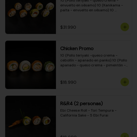
10 (Pollo teriyaki - queso crema - 
envuelto en sésamo) 10 (Kanikama - 
palta - envuelto en sésamo) 10 
(Salmón - queso crema - envuelto en 
palta) 10 (Pollo teriyaki - palta - 
envuelto en queso crema) 10 
$31.990
(Camarón - queso crema - cebollín - 
envuelto en masa tempura) 10 
(Kanikama - queso crema - cebollín - 
envuelto en masa tempura) 10 (Pollo 
Chicken Promo
teriyaki - queso crema - cebollín - 
envuelto en masa tempura) 10 
10 (Pollo teriyaki -queso crema - 
(Pimentón - queso crema - cebollín - 
cebollín - apanado en panko) 10 (Pollo 
envuelto en masa tempura)
apanado - queso crema - pimentón - 
apanado en panko) 10 (Pollo apanado 
- queso crema - palmito - envuelto en 
ciboulette) 10 (Pollo teriyaki - palta - 
$18.990
envuelto en queso crema)
R&R4 (2 personas)
Ebi Cheese Roll - Tori Tempura - 
California Sake - 5 Ebi Furai