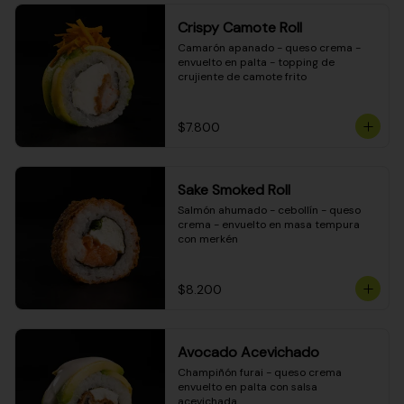
Crispy Camote Roll
Camarón apanado - queso crema - 
envuelto en palta - topping de 
crujiente de camote frito
$7.800
Sake Smoked Roll
Salmón ahumado - cebollín - queso 
crema - envuelto en masa tempura 
con merkén
$8.200
Avocado Acevichado
Champiñón furai - queso crema 
envuelto en palta con salsa 
acevichada