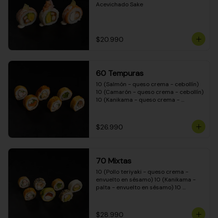
Acevichado Sake
$20.990
60 Tempuras
10 (Salmón - queso crema - cebollín) 
10 (Camarón - queso crema - cebollín) 
10 (Kanikama - queso crema - 
cebollín) 10 (Pimentón - queso crema 
- cebollín) 10 (Pollo teriyaki - queso 
crema - cebollín) 10 (Carne - queso 
$26.990
crema - cebollín)
70 Mixtas
10 (Pollo teriyaki - queso crema - 
envuelto en sésamo) 10 (Kanikama - 
palta - envuelto en sésamo) 10 
(Salmón - queso crema - envuelto en 
palta) 10 (Pollo teriyaki - queso crema 
- envuelto en queso crema) 10 
$28.990