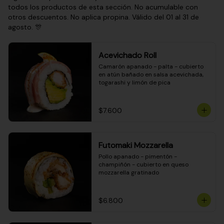
todos los productos de esta sección. No acumulable con
otros descuentos. No aplica propina. Válido del 01 al 31 de
agosto. 🎊
Acevichado Roll
Camarón apanado - palta - cubierto 
en atún bañado en salsa acevichada, 
togarashi y limón de pica
$7.600
Futomaki Mozzarella
Pollo apanado - pimentón - 
champiñón - cubierto en queso 
mozzarella gratinado
$6.800