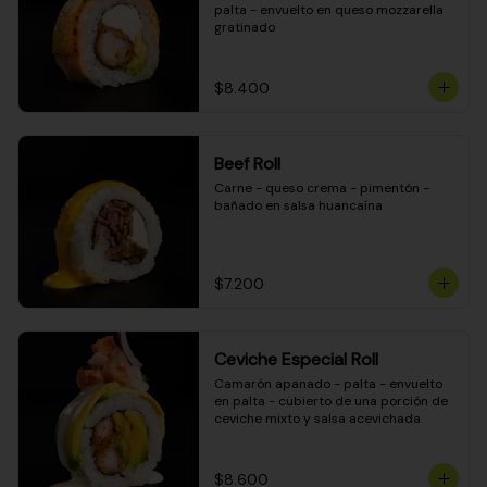
palta - envuelto en queso mozzarella 
gratinado
$8.400
Beef Roll
Carne - queso crema - pimentón - 
bañado en salsa huancaína
$7.200
Ceviche Especial Roll
Camarón apanado - palta - envuelto 
en palta - cubierto de una porción de 
ceviche mixto y salsa acevichada
$8.600