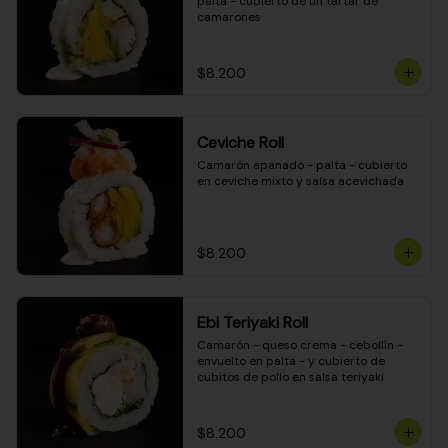
palta - cubierto de un tartar de 
camarones
$8.200
Ceviche Roll
Camarón apanado - palta - cubierto 
en ceviche mixto y salsa acevichada
$8.200
Ebi Teriyaki Roll
Camarón - queso crema - cebollín - 
envuelto en palta - y cubierto de 
cubitos de pollo en salsa teriyaki
$8.200