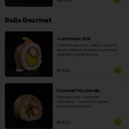
$18.600
Rolls Gourmet
Acevichado Roll
Camarón apanado - palta - cubierto 
en atún bañado en salsa acevichada, 
togarashi y limón de pica
$7.600
Futomaki Mozzarella
Pollo apanado - pimentón - 
champiñón - cubierto en queso 
mozzarella gratinado
$6.800