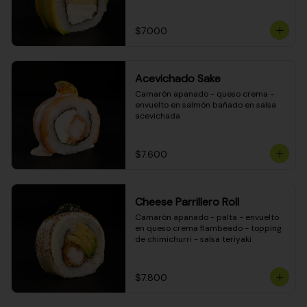
DINAMITA!
$7.000
Acevichado Sake
Camarón apanado - queso crema - 
envuelto en salmón bañado en salsa 
acevichada
$7.600
Cheese Parrillero Roll
Camarón apanado - palta - envuelto 
en queso crema flambeado - topping 
de chimichurri - salsa teriyaki
$7.800