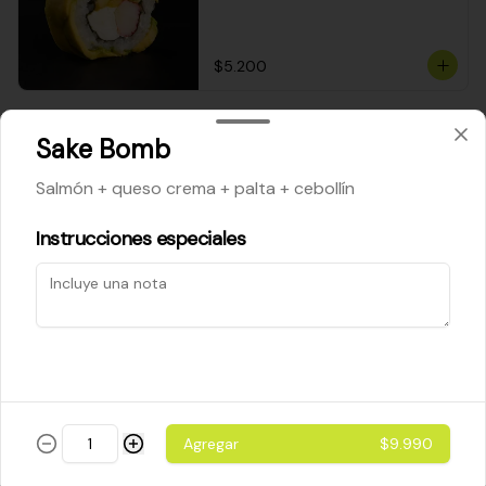
$5.200
Cheese Roll
Sake Bomb
Queso crema - palta - cebollín
Salmón + queso crema + palta + cebollín
Instrucciones especiales
$5.200
Ebi Roll
Camarón - palta
Agregar
$9.990
$5.800