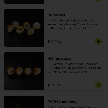
(Camarón - queso crema - cebollín - 
envuelto en masa tempura) 10 
(Kanikama - queso crema - cebollín - 
envuelto en masa tempura) 10 
60 Mixtas
(Pimentón - queso crema - cebollín - 
envuelto en masa tempura)
10 (Pollo teriyaki - queso crema - 
envuelto en sésamo) 10 (Kanikama - 
palta - envuelto en sésamo) 10 
(Salmón - queso crema - envuelto en 
palta) 10 (Pollo teriyaki - palta - 
envuelto en queso crema) 10 
$25.986
(Camarón - queso crema - cebollín - 
envuelto en masa tempura) 10 
(Pimentón - queso crema - cebollín - 
envuelto en masa tempura)
40 Tempuras
10 (Salmón - queso crema - cebollín) 
10 (Camarón - queso crema - cebollín) 
10 (Kanikama - queso crema - 
cebollín) 10 (Pollo teriyaki - queso 
crema - cebollín)
$20.990
R&R1 (1 persona)
California Tori - Sake Maki - 3 gyozas