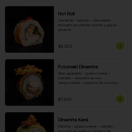
Hot Roll
Camarón - salmón - ciboulette - 
envuelto en salmón cocido y pasta 
picante
$8.200
Futomaki Dinamita
Atún apanado - queso crema - 
cebollín - envuelto en nori 
tempurizado - cubierto de crunchy 
kanikama en salsa DINAMITA!
$7.200
Dinamita Kami
Palmito - queso crema - cebollín - 
envuelto en palta y cubierto de 