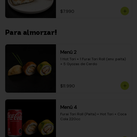
$7.990
Para almorzar!
Menú 2
1 Hot Tori + 1 Furai Tori Roll (env. palta) 
+ 5 Gyozas de Cerdo
$11.990
Menú 4
Furai Tori Roll (Palta) + Hot Tori + Coca 
Cola 220cc