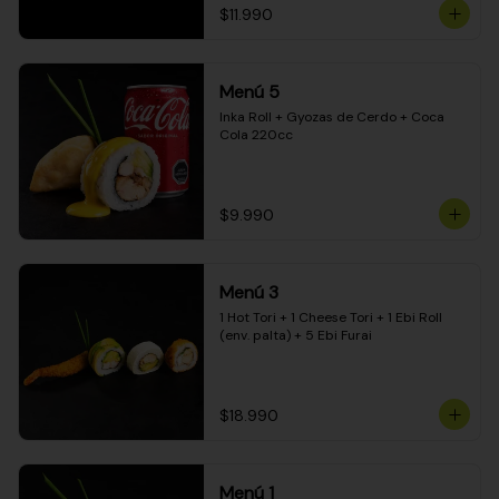
$11.990
Menú 5
Inka Roll + Gyozas de Cerdo + Coca 
Cola 220cc
$9.990
Menú 3
1 Hot Tori + 1 Cheese Tori + 1 Ebi Roll 
(env. palta) + 5 Ebi Furai
$18.990
Menú 1