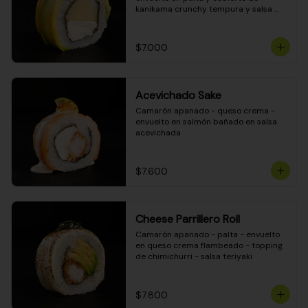
kanikama crunchy tempura y salsa 
DINAMITA!
$7.000
Acevichado Sake
Camarón apanado - queso crema - 
envuelto en salmón bañado en salsa 
acevichada
$7.600
Cheese Parrillero Roll
Camarón apanado - palta - envuelto 
en queso crema flambeado - topping 
de chimichurri - salsa teriyaki
$7.800