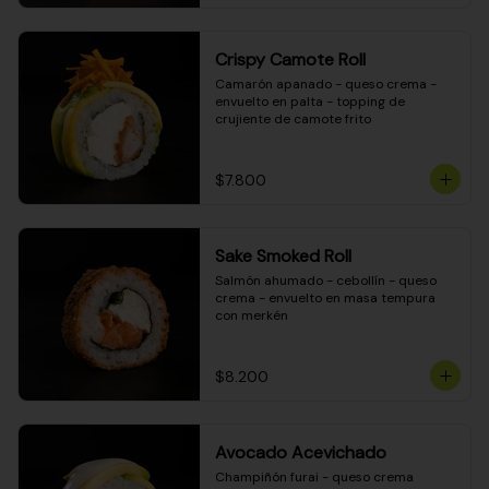
Crispy Camote Roll
Camarón apanado - queso crema - 
envuelto en palta - topping de 
crujiente de camote frito
$7.800
Sake Smoked Roll
Salmón ahumado - cebollín - queso 
crema - envuelto en masa tempura 
con merkén
$8.200
Avocado Acevichado
Champiñón furai - queso crema 