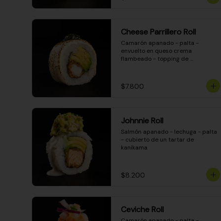
Cheese Parrillero Roll
Camarón apanado - palta - 
envuelto en queso crema 
flambeado - topping de 
chimichurri - salsa teriyaki
$7.800
Johnnie Roll
Salmón apanado - lechuga - palta 
- cubierto de un tartar de 
kanikama
$8.200
Ceviche Roll
Camarón apanado - palta - 