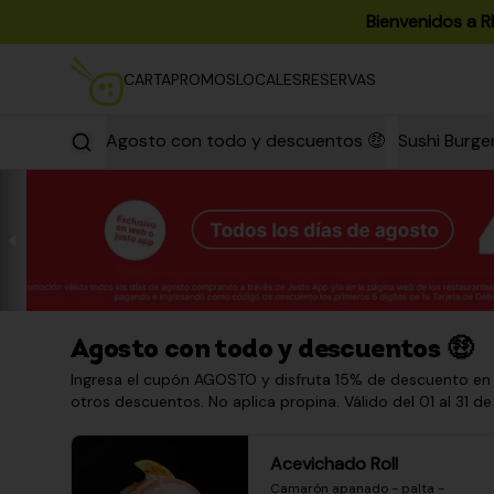
Bienvenidos a R
CARTA
PROMOS
LOCALES
RESERVAS
Agosto con todo y descuentos 🤑
Sushi Burge
Agosto con todo y descuentos 🤑
Ingresa el cupón AGOSTO y disfruta 15% de descuento en
otros descuentos. No aplica propina. Válido del 01 al 31 de
Acevichado Roll
Camarón apanado - palta - 