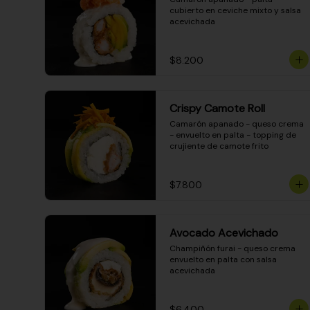
cubierto en ceviche mixto y salsa 
acevichada
$8.200
Crispy Camote Roll
Camarón apanado - queso crema 
- envuelto en palta - topping de 
crujiente de camote frito
$7.800
Avocado Acevichado
Champiñón furai - queso crema 
envuelto en palta con salsa 
acevichada
$6.400