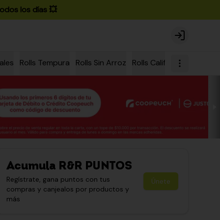
odos los días 💥
Login
ales
Rolls Tempura
Rolls Sin Arroz
Rolls California
Rolls Ch
Acumula
R&R PUNTOS
Regístrate, gana puntos con tus
Únete
compras y canjealos por productos y
más