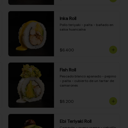
Inka Roll
Pollo teriyaki - palta - bañado en 
salsa huancaína
$6.400
Fish Roll
Pescado blanco apanado - pepino 
- palta - cubierto de un tartar de 
camarones
$8.200
Ebi Teriyaki Roll
Camarón - queso crema - cebollín 