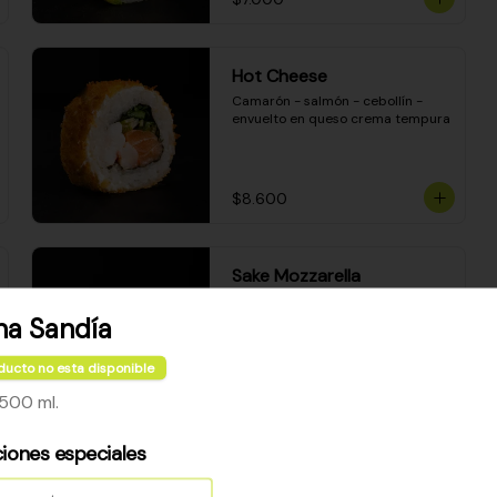
Hot Cheese
Camarón - salmón - cebollín - 
envuelto en queso crema tempura
$8.600
Sake Mozzarella
Camarón apanado - queso crema 
- palta - envuelto en queso 
na Sandía
mozzarella gratinado
ducto no esta disponible
$8.400
500 ml.
ciones especiales
Ceviche Especial Roll