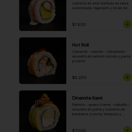
cubierto en atún bañado en salsa 
acevichada, togarashi y limón de 
pica
$7.600
Hot Roll
Camarón - salmón - ciboulette - 
envuelto en salmón cocido y pasta 
picante
$8.200
Dinamita Kami
Palmito - queso crema - cebollín - 
envuelto en palta y cubierto de 
kanikama crunchy tempura y 
salsa DINAMITA!
$7.000