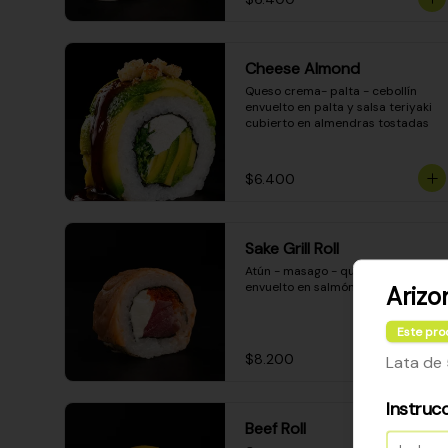
Cheese Almond
Queso crema- palta - cebollín 
envuelto en palta y salsa teriyaki 
cubierto en almendras tostadas
$6.400
Sake Grill Roll
Atún - masago - queso crema - 
envuelto en salmón gratinado
Arizo
Este pro
$8.200
Lata de 
Instruc
Beef Roll