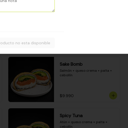
Camarón apanado - palta - 
envuelto en palta - cubierto de 
una porción de ceviche mixto y 
salsa acevichada
$8.600
roducto no esta disponible
Sake Bomb
Salmón + queso crema + palta + 
cebollín
$9.990
Spicy Tuna
Atún + queso crema + palta + 
cebollín