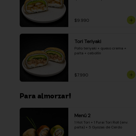
$9.990
Tori Teriyaki
Pollo teriyaki + queso crema + 
palta + cebollín
$7.990
Para almorzar!
Menú 2
1 Hot Tori + 1 Furai Tori Roll (env. 
palta) + 5 Gyozas de Cerdo