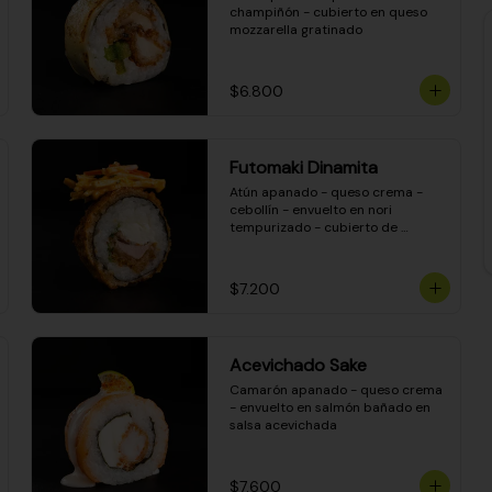
champiñón - cubierto en queso 
mozzarella gratinado
$6.800
Futomaki Dinamita
Atún apanado - queso crema - 
cebollín - envuelto en nori 
tempurizado - cubierto de 
crunchy kanikama en salsa 
DINAMITA!
$7.200
Acevichado Sake
Camarón apanado - queso crema 
- envuelto en salmón bañado en 
salsa acevichada
$7.600