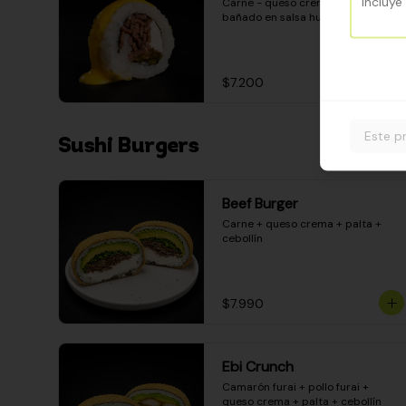
Carne - queso crema - pimentón - 
bañado en salsa huancaína
$7.200
Este p
Sushi Burgers
Beef Burger
Carne + queso crema + palta + 
cebollín
$7.990
Ebi Crunch
Camarón furai + pollo furai + 
queso crema + palta + cebollín