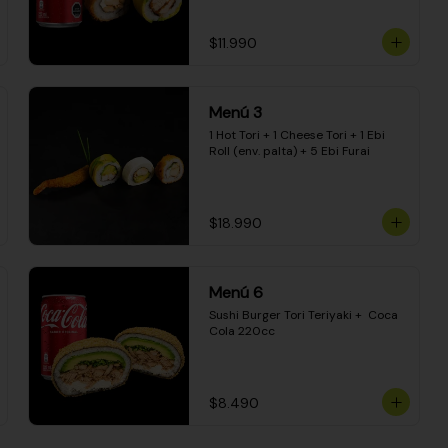
$11.990
Menú 3
1 Hot Tori + 1 Cheese Tori + 1 Ebi 
Roll (env. palta) + 5 Ebi Furai
$18.990
Menú 6
Sushi Burger Tori Teriyaki +  Coca 
Cola 220cc
$8.490