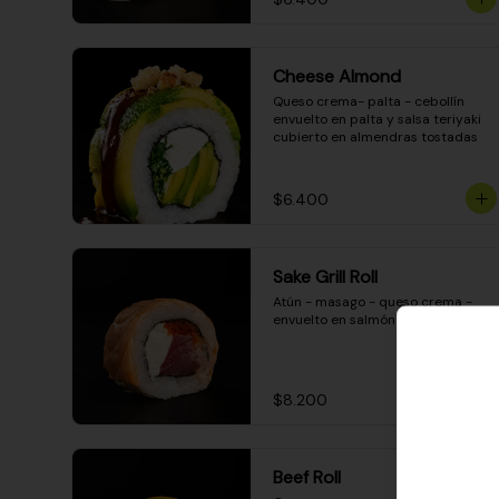
Cheese Almond
Queso crema- palta - cebollín 
envuelto en palta y salsa teriyaki 
cubierto en almendras tostadas
$6.400
Sake Grill Roll
Atún - masago - queso crema - 
envuelto en salmón gratinado
$8.200
Beef Roll