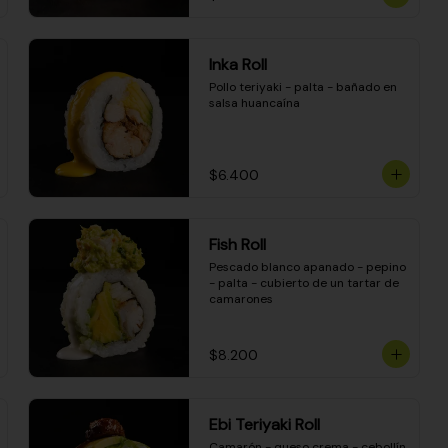
Inka Roll
Pollo teriyaki - palta - bañado en 
salsa huancaína
$6.400
Fish Roll
Pescado blanco apanado - pepino 
- palta - cubierto de un tartar de 
camarones
$8.200
Ebi Teriyaki Roll
Camarón - queso crema - cebollín 