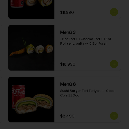
$11.990
Menú 3
1 Hot Tori + 1 Cheese Tori + 1 Ebi 
Roll (env. palta) + 5 Ebi Furai
$18.990
Menú 6
Sushi Burger Tori Teriyaki +  Coca 
Cola 220cc
$8.490