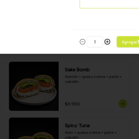
Camarón apanado - palta - 
envuelto en palta - cubierto de 
una porción de ceviche mixto y 
salsa acevichada
$8.600
Agregar
Sake Bomb
Salmón + queso crema + palta + 
cebollín
$9.990
Spicy Tuna
Atún + queso crema + palta + 
cebollín