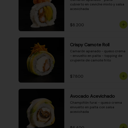
cubierto en ceviche mixto y salsa 
acevichada
$8.200
Crispy Camote Roll
Camarón apanado - queso crema 
- envuelto en palta - topping de 
crujiente de camote frito
$7.800
Avocado Acevichado
Champiñón furai - queso crema 
envuelto en palta con salsa 
acevichada
$6.400