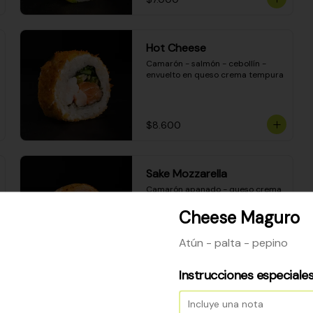
Hot Cheese
Camarón - salmón - cebollín - 
envuelto en queso crema tempura
$8.600
Sake Mozzarella
Camarón apanado - queso crema 
- palta - envuelto en queso 
mozzarella gratinado
Cheese Maguro
Atún - palta - pepino
$8.400
Instrucciones especiale
Ceviche Especial Roll