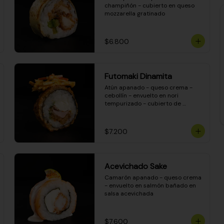
champiñón - cubierto en queso 
mozzarella gratinado
$6.800
Futomaki Dinamita
Atún apanado - queso crema - 
cebollín - envuelto en nori 
tempurizado - cubierto de 
crunchy kanikama en salsa 
DINAMITA!
$7.200
Acevichado Sake
Camarón apanado - queso crema 
- envuelto en salmón bañado en 
salsa acevichada
$7.600