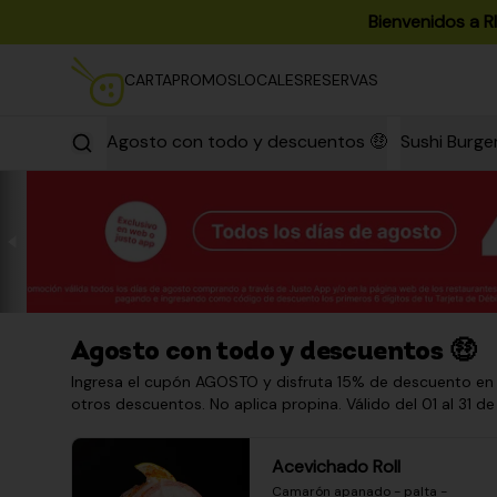
Bienvenidos a R
CARTA
PROMOS
LOCALES
RESERVAS
Agosto con todo y descuentos 🤑
Sushi Burge
Agosto con todo y descuentos 🤑
Ingresa el cupón AGOSTO y disfruta 15% de descuento en
otros descuentos. No aplica propina. Válido del 01 al 31 de
Acevichado Roll
Camarón apanado - palta - 