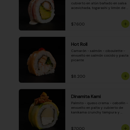
cubierto en atún bañado en salsa 
acevichada, togarashi y limón de 
pica
$7.600
Hot Roll
Camarón - salmón - ciboulette - 
envuelto en salmón cocido y pasta 
picante
$8.200
Dinamita Kami
Palmito - queso crema - cebollín - 
envuelto en palta y cubierto de 
kanikama crunchy tempura y 
salsa DINAMITA!
$7.000