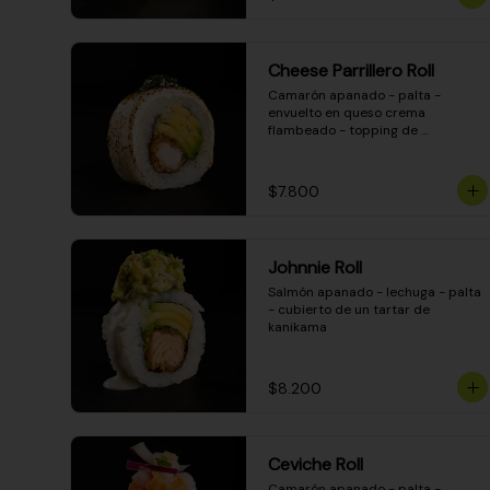
Cheese Parrillero Roll
Camarón apanado - palta - 
envuelto en queso crema 
flambeado - topping de 
chimichurri - salsa teriyaki
$7.800
Johnnie Roll
Salmón apanado - lechuga - palta 
- cubierto de un tartar de 
kanikama
$8.200
Ceviche Roll
Camarón apanado - palta - 