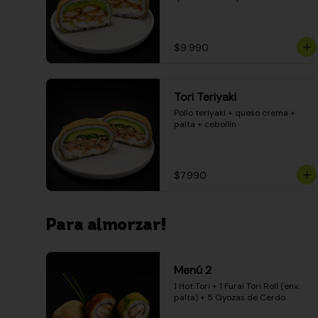
$9.990
Tori Teriyaki
Pollo teriyaki + queso crema + 
palta + cebollín
$7.990
Para almorzar!
Menú 2
1 Hot Tori + 1 Furai Tori Roll (env. 
palta) + 5 Gyozas de Cerdo