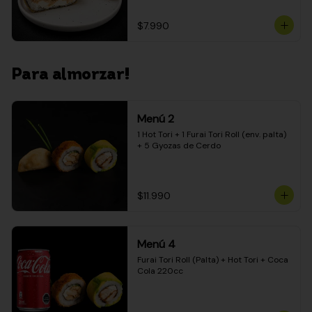
$7.990
Para almorzar!
Menú 2
1 Hot Tori + 1 Furai Tori Roll (env. palta) 
+ 5 Gyozas de Cerdo
$11.990
Menú 4
Furai Tori Roll (Palta) + Hot Tori + Coca 
Cola 220cc