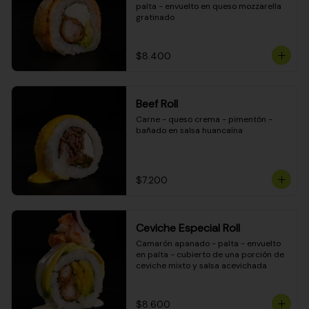
palta - envuelto en queso mozzarella 
gratinado
$8.400
Beef Roll
Carne - queso crema - pimentón - 
bañado en salsa huancaína
$7.200
Ceviche Especial Roll
Camarón apanado - palta - envuelto 
en palta - cubierto de una porción de 
ceviche mixto y salsa acevichada
$8.600