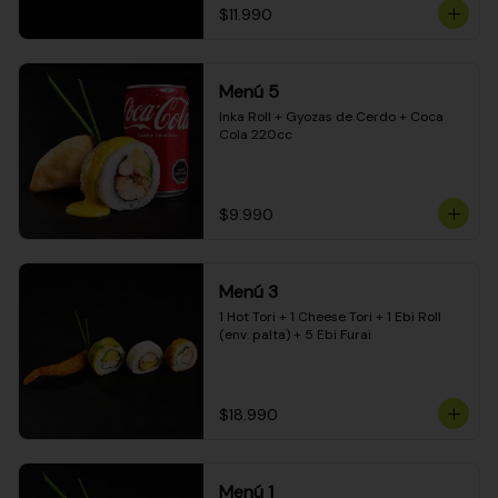
$11.990
Menú 5
Inka Roll + Gyozas de Cerdo + Coca 
Cola 220cc
$9.990
Menú 3
1 Hot Tori + 1 Cheese Tori + 1 Ebi Roll 
(env. palta) + 5 Ebi Furai
$18.990
Menú 1