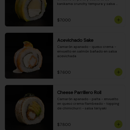
kanikama crunchy tempura y salsa 
DINAMITA!
$7.000
Acevichado Sake
Camarón apanado - queso crema - 
envuelto en salmón bañado en salsa 
acevichada
$7.600
Cheese Parrillero Roll
Camarón apanado - palta - envuelto 
en queso crema flambeado - topping 
de chimichurri - salsa teriyaki
$7.800