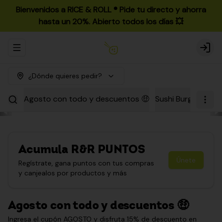
Bienvenidos a RICE & ROLL ®️ Pide tu directo y ahorra
hasta un 20%. Abierto todos los días 💥
Abrir menu de navegación
Login
¿Dónde quieres pedir?
Agosto con todo y descuentos 🤑
Sushi Burgers
Par
Acumula
R&R PUNTOS
Únete
Regístrate, gana puntos con tus compras
y canjealos por productos y más
Agosto con todo y descuentos 🤑
Ingresa el cupón AGOSTO y disfruta 15% de descuento en