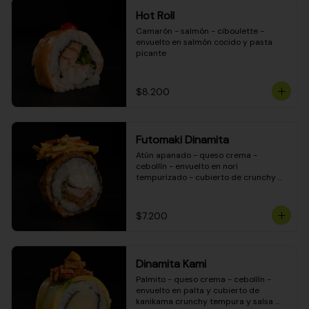
Hot Roll
Camarón - salmón - ciboulette - 
envuelto en salmón cocido y pasta 
picante
$8.200
Futomaki Dinamita
Atún apanado - queso crema - 
cebollín - envuelto en nori 
tempurizado - cubierto de crunchy 
kanikama en salsa DINAMITA!
$7.200
Dinamita Kami
Palmito - queso crema - cebollín - 
envuelto en palta y cubierto de 
kanikama crunchy tempura y salsa 