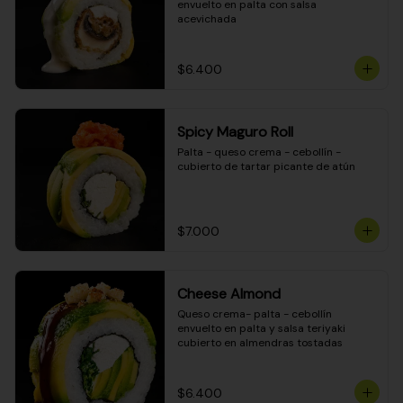
envuelto en palta con salsa 
acevichada
$6.400
Spicy Maguro Roll
Palta - queso crema - cebollín - 
cubierto de tartar picante de atún
$7.000
Cheese Almond
Queso crema- palta - cebollín 
envuelto en palta y salsa teriyaki 
cubierto en almendras tostadas
$6.400