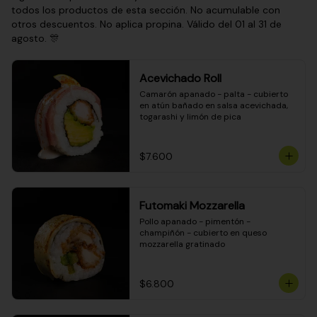
todos los productos de esta sección. No acumulable con
otros descuentos. No aplica propina. Válido del 01 al 31 de
agosto. 🎊
Acevichado Roll
Camarón apanado - palta - cubierto 
en atún bañado en salsa acevichada, 
togarashi y limón de pica
$7.600
Futomaki Mozzarella
Pollo apanado - pimentón - 
champiñón - cubierto en queso 
mozzarella gratinado
$6.800