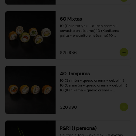
(Camarón - queso crema - cebollín - 
envuelto en masa tempura) 10 
(Kanikama - queso crema - cebollín - 
envuelto en masa tempura) 10 
60 Mixtas
(Pimentón - queso crema - cebollín - 
envuelto en masa tempura)
10 (Pollo teriyaki - queso crema - 
envuelto en sésamo) 10 (Kanikama - 
palta - envuelto en sésamo) 10 
(Salmón - queso crema - envuelto en 
palta) 10 (Pollo teriyaki - palta - 
envuelto en queso crema) 10 
$25.986
(Camarón - queso crema - cebollín - 
envuelto en masa tempura) 10 
(Pimentón - queso crema - cebollín - 
envuelto en masa tempura)
40 Tempuras
10 (Salmón - queso crema - cebollín) 
10 (Camarón - queso crema - cebollín) 
10 (Kanikama - queso crema - 
cebollín) 10 (Pollo teriyaki - queso 
crema - cebollín)
$20.990
R&R1 (1 persona)
California Tori - Sake Maki - 3 gyozas