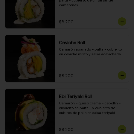
palta - cubierto de un tartar de 
camarones
$8.200
Ceviche Roll
Camarón apanado - palta - cubierto 
en ceviche mixto y salsa acevichada
$8.200
Ebi Teriyaki Roll
Camarón - queso crema - cebollín - 
envuelto en palta - y cubierto de 
cubitos de pollo en salsa teriyaki
$8.200