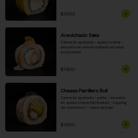
DINAMITA!
$7.000
Acevichado Sake
Camarón apanado - queso crema - 
envuelto en salmón bañado en salsa 
acevichada
$7.600
Cheese Parrillero Roll
Camarón apanado - palta - envuelto 
en queso crema flambeado - topping 
de chimichurri - salsa teriyaki
$7.800