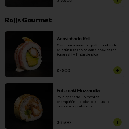
$18.600
Rolls Gourmet
Acevichado Roll
Camarón apanado - palta - cubierto 
en atún bañado en salsa acevichada, 
togarashi y limón de pica
$7.600
Futomaki Mozzarella
Pollo apanado - pimentón - 
champiñón - cubierto en queso 
mozzarella gratinado
$6.800