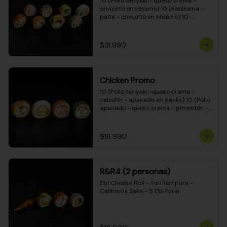
10 (Pollo teriyaki - queso crema - 
envuelto en sésamo) 10 (Kanikama - 
palta - envuelto en sésamo) 10 
(Salmón - queso crema - envuelto en 
palta) 10 (Pollo teriyaki - palta - 
envuelto en queso crema) 10 
$31.990
(Camarón - queso crema - cebollín - 
envuelto en masa tempura) 10 
(Kanikama - queso crema - cebollín - 
envuelto en masa tempura) 10 (Pollo 
Chicken Promo
teriyaki - queso crema - cebollín - 
envuelto en masa tempura) 10 
10 (Pollo teriyaki -queso crema - 
(Pimentón - queso crema - cebollín - 
cebollín - apanado en panko) 10 (Pollo 
envuelto en masa tempura)
apanado - queso crema - pimentón - 
apanado en panko) 10 (Pollo apanado 
- queso crema - palmito - envuelto en 
ciboulette) 10 (Pollo teriyaki - palta - 
$18.990
envuelto en queso crema)
R&R4 (2 personas)
Ebi Cheese Roll - Tori Tempura - 
California Sake - 5 Ebi Furai