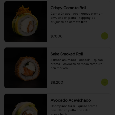
Crispy Camote Roll
Camarón apanado - queso crema - 
envuelto en palta - topping de 
crujiente de camote frito
$7.800
Sake Smoked Roll
Salmón ahumado - cebollín - queso 
crema - envuelto en masa tempura 
con merkén
$8.200
Avocado Acevichado
Champiñón furai - queso crema 
envuelto en palta con salsa 
acevichada