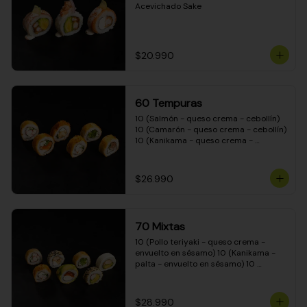
Acevichado Sake
$20.990
60 Tempuras
10 (Salmón - queso crema - cebollín) 
10 (Camarón - queso crema - cebollín) 
10 (Kanikama - queso crema - 
cebollín) 10 (Pimentón - queso crema 
- cebollín) 10 (Pollo teriyaki - queso 
crema - cebollín) 10 (Carne - queso 
$26.990
crema - cebollín)
70 Mixtas
10 (Pollo teriyaki - queso crema - 
envuelto en sésamo) 10 (Kanikama - 
palta - envuelto en sésamo) 10 
(Salmón - queso crema - envuelto en 
palta) 10 (Pollo teriyaki - queso crema 
- envuelto en queso crema) 10 
$28.990