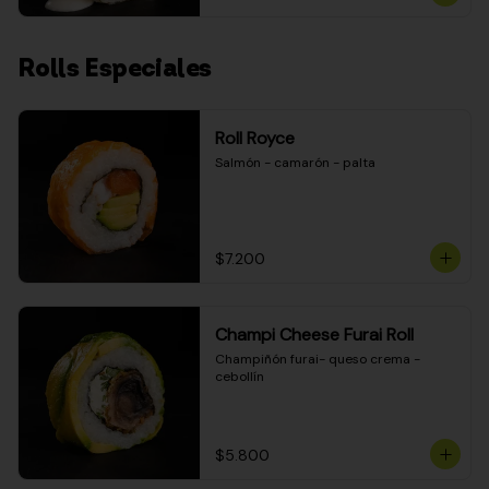
Rolls Especiales
Roll Royce
Salmón - camarón - palta
$7.200
Champi Cheese Furai Roll
Champiñón furai- queso crema - 
cebollín
$5.800