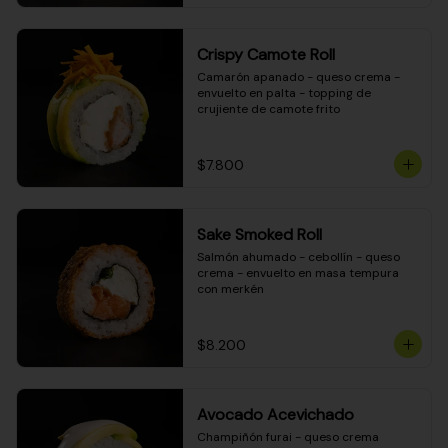
Crispy Camote Roll
Camarón apanado - queso crema - 
envuelto en palta - topping de 
crujiente de camote frito
$7.800
Sake Smoked Roll
Salmón ahumado - cebollín - queso 
crema - envuelto en masa tempura 
con merkén
$8.200
Avocado Acevichado
Champiñón furai - queso crema 