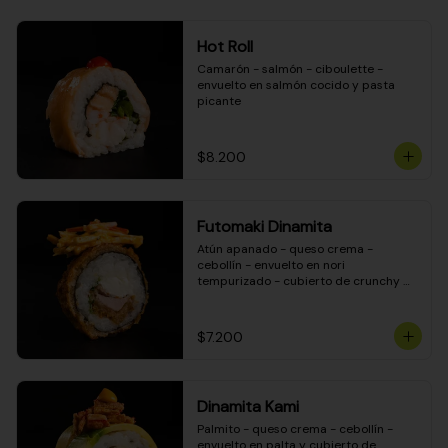
Hot Roll
Camarón - salmón - ciboulette - 
envuelto en salmón cocido y pasta 
picante
$8.200
Futomaki Dinamita
Atún apanado - queso crema - 
cebollín - envuelto en nori 
tempurizado - cubierto de crunchy 
kanikama en salsa DINAMITA!
$7.200
Dinamita Kami
Palmito - queso crema - cebollín - 
envuelto en palta y cubierto de 