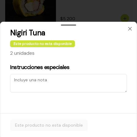
$5.200
Nigiri Tuna
Cheese Roll
Este producto no esta disponible
Queso crema - palta - cebollín
2 unidades
Instrucciones especiales
$5.200
Ebi Roll
Camarón - palta
Este producto no esta disponible
$5.800