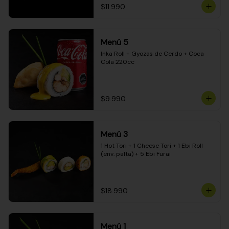
$11.990
Menú 5
Inka Roll + Gyozas de Cerdo + Coca 
Cola 220cc
$9.990
Menú 3
1 Hot Tori + 1 Cheese Tori + 1 Ebi Roll 
(env. palta) + 5 Ebi Furai
$18.990
Menú 1