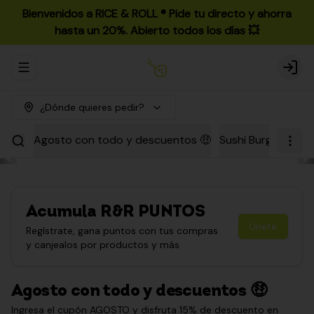
Bienvenidos a RICE & ROLL ®️ Pide tu directo y ahorra
hasta un 20%. Abierto todos los días 💥
Abrir menu de navegación
Login
¿Dónde quieres pedir?
Agosto con todo y descuentos 🤑
Sushi Burgers
Par
Acumula
R&R PUNTOS
Únete
Regístrate, gana puntos con tus compras
y canjealos por productos y más
Agosto con todo y descuentos 🤑
Ingresa el cupón AGOSTO y disfruta 15% de descuento en