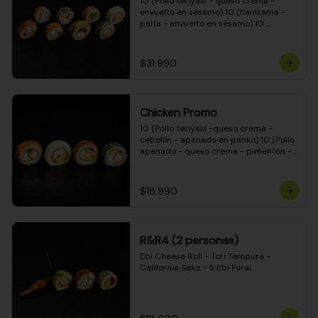
10 (Pollo teriyaki - queso crema - 
envuelto en sésamo) 10 (Kanikama - 
palta - envuelto en sésamo) 10 
(Salmón - queso crema - envuelto en 
palta) 10 (Pollo teriyaki - palta - 
envuelto en queso crema) 10 
$31.990
(Camarón - queso crema - cebollín - 
envuelto en masa tempura) 10 
(Kanikama - queso crema - cebollín - 
envuelto en masa tempura) 10 (Pollo 
Chicken Promo
teriyaki - queso crema - cebollín - 
envuelto en masa tempura) 10 
10 (Pollo teriyaki -queso crema - 
(Pimentón - queso crema - cebollín - 
cebollín - apanado en panko) 10 (Pollo 
envuelto en masa tempura)
apanado - queso crema - pimentón - 
apanado en panko) 10 (Pollo apanado 
- queso crema - palmito - envuelto en 
ciboulette) 10 (Pollo teriyaki - palta - 
$18.990
envuelto en queso crema)
R&R4 (2 personas)
Ebi Cheese Roll - Tori Tempura - 
California Sake - 5 Ebi Furai