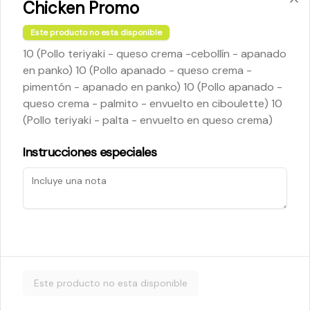
Chicken Promo
Este producto no esta disponible
$5.200
10 (Pollo teriyaki - queso crema -cebollín - apanado
en panko) 10 (Pollo apanado - queso crema -
pimentón - apanado en panko) 10 (Pollo apanado -
Cheese Roll
queso crema - palmito - envuelto en ciboulette) 10
Queso crema - palta - cebollín
(Pollo teriyaki - palta - envuelto en queso crema)
Instrucciones especiales
$5.200
Ebi Roll
Camarón - palta
Este producto no esta disponible
$5.800