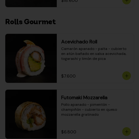
$18.600
Rolls Gourmet
Acevichado Roll
Camarón apanado - palta - cubierto 
en atún bañado en salsa acevichada, 
togarashi y limón de pica
$7.600
Futomaki Mozzarella
Pollo apanado - pimentón - 
champiñón - cubierto en queso 
mozzarella gratinado
$6.800