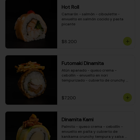
Hot Roll
Camarón - salmón - ciboulette - 
envuelto en salmón cocido y pasta 
picante
$8.200
Futomaki Dinamita
Atún apanado - queso crema - 
cebollín - envuelto en nori 
tempurizado - cubierto de crunchy 
kanikama en salsa DINAMITA!
$7.200
Dinamita Kami
Palmito - queso crema - cebollín - 
envuelto en palta y cubierto de 
kanikama crunchy tempura y salsa 