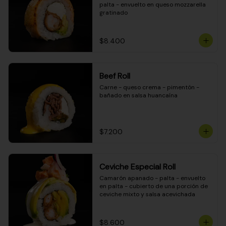
palta - envuelto en queso mozzarella 
gratinado
$8.400
Beef Roll
Carne - queso crema - pimentón - 
bañado en salsa huancaína
$7.200
Ceviche Especial Roll
Camarón apanado - palta - envuelto 
en palta - cubierto de una porción de 
ceviche mixto y salsa acevichada
$8.600