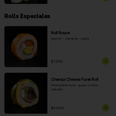
Rolls Especiales
Roll Royce
Salmón - camarón - palta
$7.200
Champi Cheese Furai Roll
Champiñón furai- queso crema - 
cebollín
$5.800