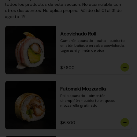
todos los productos de esta sección. No acumulable con
otros descuentos. No aplica propina. Válido del 01 al 31 de
agosto. 🎊
Acevichado Roll
Camarón apanado - palta - cubierto 
en atún bañado en salsa acevichada, 
togarashi y limón de pica
$7.600
Futomaki Mozzarella
Pollo apanado - pimentón - 
champiñón - cubierto en queso 
mozzarella gratinado
$6.800