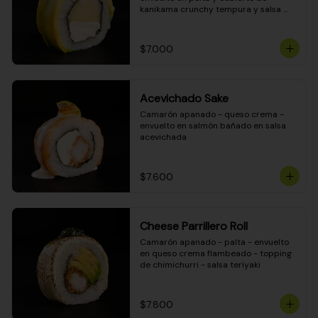
kanikama crunchy tempura y salsa 
DINAMITA!
$7.000
Acevichado Sake
Camarón apanado - queso crema - 
envuelto en salmón bañado en salsa 
acevichada
$7.600
Cheese Parrillero Roll
Camarón apanado - palta - envuelto 
en queso crema flambeado - topping 
de chimichurri - salsa teriyaki
$7.800