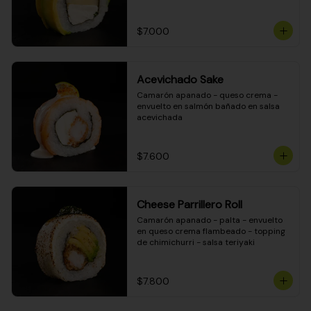
DINAMITA!
$7.000
Acevichado Sake
Camarón apanado - queso crema - 
envuelto en salmón bañado en salsa 
acevichada
$7.600
Cheese Parrillero Roll
Camarón apanado - palta - envuelto 
en queso crema flambeado - topping 
de chimichurri - salsa teriyaki
$7.800