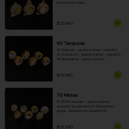
Acevichado Sake
$20.990
60 Tempuras
10 (Salmón - queso crema - cebollín) 
10 (Camarón - queso crema - cebollín) 
10 (Kanikama - queso crema - 
cebollín) 10 (Pimentón - queso crema 
- cebollín) 10 (Pollo teriyaki - queso 
crema - cebollín) 10 (Carne - queso 
$26.990
crema - cebollín)
70 Mixtas
10 (Pollo teriyaki - queso crema - 
envuelto en sésamo) 10 (Kanikama - 
palta - envuelto en sésamo) 10 
(Salmón - queso crema - envuelto en 
palta) 10 (Pollo teriyaki - queso crema 
- envuelto en queso crema) 10 
$28.990