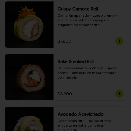
Crispy Camote Roll
Camarón apanado - queso crema - 
envuelto en palta - topping de 
crujiente de camote frito
$7.800
Sake Smoked Roll
Salmón ahumado - cebollín - queso 
crema - envuelto en masa tempura 
con merkén
$8.200
Avocado Acevichado
Champiñón furai - queso crema 
envuelto en palta con salsa 
acevichada