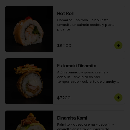
Hot Roll
Camarón - salmón - ciboulette - 
envuelto en salmón cocido y pasta 
picante
$8.200
Futomaki Dinamita
Atún apanado - queso crema - 
cebollín - envuelto en nori 
tempurizado - cubierto de crunchy 
kanikama en salsa DINAMITA!
$7.200
Dinamita Kami
Palmito - queso crema - cebollín - 
envuelto en palta y cubierto de 