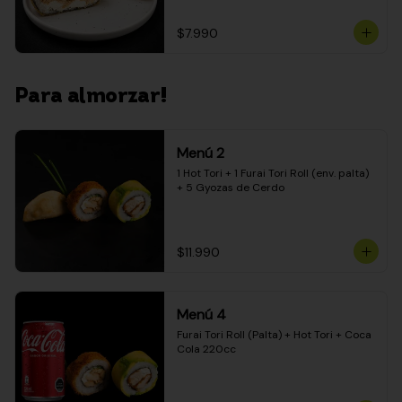
$7.990
Para almorzar!
Menú 2
1 Hot Tori + 1 Furai Tori Roll (env. palta) 
+ 5 Gyozas de Cerdo
$11.990
Menú 4
Furai Tori Roll (Palta) + Hot Tori + Coca 
Cola 220cc