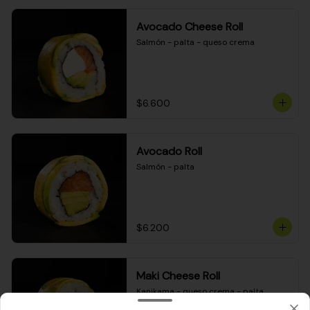
Avocado Cheese Roll
Salmón - palta - queso crema
$6.600
Avocado Roll
Salmón - palta
$6.200
Maki Cheese Roll
Kanikama - queso crema - palta