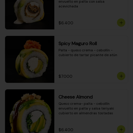
envuelto en palta con salsa 
acevichada
$6.400
Spicy Maguro Roll
Palta - queso crema - cebollín - 
cubierto de tartar picante de atún
$7.000
Cheese Almond
Queso crema- palta - cebollín 
envuelto en palta y salsa teriyaki 
cubierto en almendras tostadas
$6.400