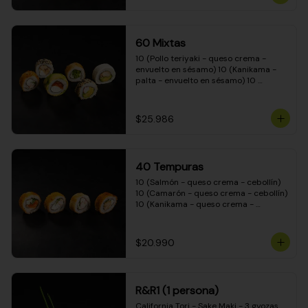
(Camarón - queso crema - cebollín - 
envuelto en masa tempura) 10 
(Kanikama - queso crema - cebollín - 
envuelto en masa tempura) 10 
60 Mixtas
(Pimentón - queso crema - cebollín - 
envuelto en masa tempura)
10 (Pollo teriyaki - queso crema - 
envuelto en sésamo) 10 (Kanikama - 
palta - envuelto en sésamo) 10 
(Salmón - queso crema - envuelto en 
palta) 10 (Pollo teriyaki - palta - 
envuelto en queso crema) 10 
$25.986
(Camarón - queso crema - cebollín - 
envuelto en masa tempura) 10 
(Pimentón - queso crema - cebollín - 
envuelto en masa tempura)
40 Tempuras
10 (Salmón - queso crema - cebollín) 
10 (Camarón - queso crema - cebollín) 
10 (Kanikama - queso crema - 
cebollín) 10 (Pollo teriyaki - queso 
crema - cebollín)
$20.990
R&R1 (1 persona)
California Tori - Sake Maki - 3 gyozas