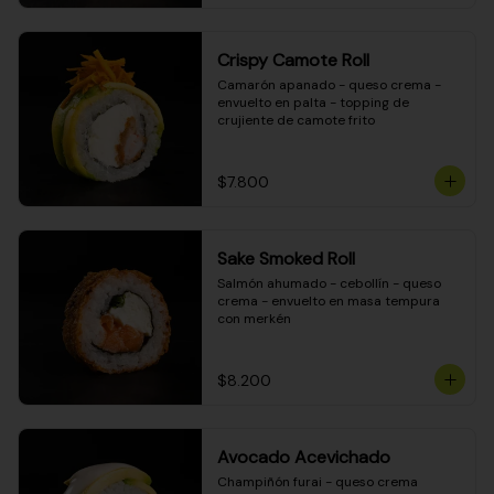
Crispy Camote Roll
Camarón apanado - queso crema - 
envuelto en palta - topping de 
crujiente de camote frito
$7.800
Sake Smoked Roll
Salmón ahumado - cebollín - queso 
crema - envuelto en masa tempura 
con merkén
$8.200
Avocado Acevichado
Champiñón furai - queso crema 