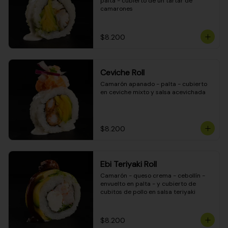
palta - cubierto de un tartar de 
camarones
$8.200
Ceviche Roll
Camarón apanado - palta - cubierto 
en ceviche mixto y salsa acevichada
$8.200
Ebi Teriyaki Roll
Camarón - queso crema - cebollín - 
envuelto en palta - y cubierto de 
cubitos de pollo en salsa teriyaki
$8.200